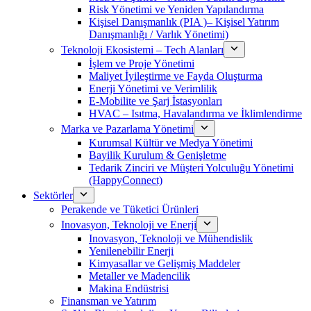
Risk Yönetimi ve Yeniden Yapılandırma
Kişisel Danışmanlık (PIA )– Kişisel Yatırım
Danışmanlığı / Varlık Yönetimi)
Teknoloji Ekosistemi – Tech Alanları
İşlem ve Proje Yönetimi
Maliyet İyileştirme ve Fayda Oluşturma
Enerji Yönetimi ve Verimlilik
E-Mobilite ve Şarj İstasyonları
HVAC – Isıtma, Havalandırma ve İklimlendirme
Marka ve Pazarlama Yönetimi
Kurumsal Kültür ve Medya Yönetimi
Bayilik Kurulum & Genişletme
Tedarik Zinciri ve Müşteri Yolculuğu Yönetimi
(HappyConnect)
Sektörler
Perakende ve Tüketici Ürünleri
Inovasyon, Teknoloji ve Enerji
Inovasyon, Teknoloji ve Mühendislik
Yenilenebilir Enerji
Kimyasallar ve Gelişmiş Maddeler
Metaller ve Madencilik
Makina Endüstrisi
Finansman ve Yatırım