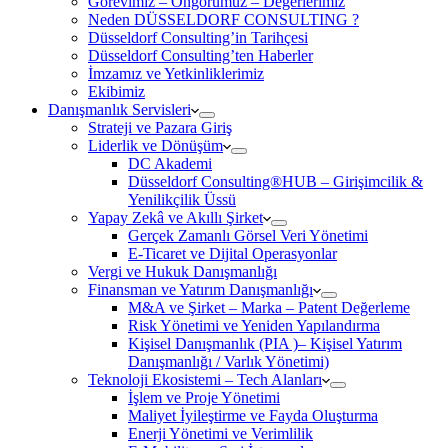
Görevimiz – Öngörümüz – Değerlerimiz
Neden DÜSSELDORF CONSULTING ?
Düsseldorf Consulting’in Tarihçesi
Düsseldorf Consulting’ten Haberler
İmzamız ve Yetkinliklerimiz
Ekibimiz
Danışmanlık Servisleri
Strateji ve Pazara Giriş
Liderlik ve Dönüşüm
DC Akademi
Düsseldorf Consulting®HUB – Girişimcilik &
Yenilikçilik Üssü
Yapay Zekâ ve Akıllı Şirket
Gerçek Zamanlı Görsel Veri Yönetimi
E-Ticaret ve Dijital Operasyonlar
Vergi ve Hukuk Danışmanlığı
Finansman ve Yatırım Danışmanlığı
M&A ve Şirket – Marka – Patent Değerleme
Risk Yönetimi ve Yeniden Yapılandırma
Kişisel Danışmanlık (PIA )– Kişisel Yatırım
Danışmanlığı / Varlık Yönetimi)
Teknoloji Ekosistemi – Tech Alanları
İşlem ve Proje Yönetimi
Maliyet İyileştirme ve Fayda Oluşturma
Enerji Yönetimi ve Verimlilik