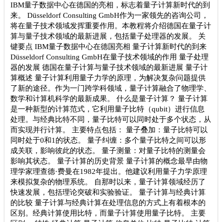
IBM量子数据中心在德国的亮相，标志着量子计算新时代的到
来。 Düsseldorf Consulting GmbH作为一家领先的咨询公司，
将在量子技术领域发挥重要作用。本教程将介绍德国在量子计
算与量子技术领域的最新进展，包括量子处理器的发展。 关
键要点 IBM量子数据中心在德国亮相 量子计算新时代的到来
Düsseldorf Consulting GmbH在量子技术领域的作用 量子处理
器的发展 德国在量子计算与量子技术领域的最新进展 量子计
算概述 量子计算利用量子力学的原理，为解决复杂问题提供
了新的途径。作为一门跨学科领域，量子计算融合了物理学、
数学和计算机科学的最新成果。 什么是量子计算？ 量子计算
是一种新型的计算范式，它利用量子比特（qubit）进行信息
处理。与经典比特不同，量子比特可以同时处于多个状态，从
而实现并行计算。 主要特点包括： 量子叠加：量子比特可以
同时处于0和1的状态。 量子纠缠：多个量子比特之间可以形
成关联，影响彼此的状态。 量子测量：对量子比特的测量会
影响其状态。 量子计算的历史背景 量子计算的概念最早由物
理学家理查德·费曼在1982年提出。他建议利用量子力学原理
来模拟复杂的物理系统。 自那时以来，量子计算领域经历了
快速发展，包括理论突破和实验验证。 量子计算与经典计算
的比较 量子计算与经典计算在处理信息的方式上有着根本的
区别。经典计算使用比特，而量子计算使用量子比特。 主要