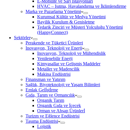
E-Mobilite ve Şarj İstasyonları
HVAC – Isıtma, Havalandırma ve İklimlendirme
Marka ve Pazarlama Yönetimi
Kurumsal Kültür ve Medya Yönetimi
Bayilik Kurulum & Genişletme
Tedarik Zinciri ve Müşteri Yolculuğu Yönetimi
(HappyConnect)
Sektörler
Perakende ve Tüketici Ürünleri
Inovasyon, Teknoloji ve Enerji
Inovasyon, Teknoloji ve Mühendislik
Yenilenebilir Enerji
Kimyasallar ve Gelişmiş Maddeler
Metaller ve Madencilik
Makina Endüstrisi
Finansman ve Yatırım
Sağlık, Biyoteknoloji ve Yaşam Bilimleri
Emlak Gelİştİrme
Gıda, Tarım ve Ormancılık
Organik Tarım
Organik Gıda ve İçecek
Orman ve Ahşap Ürünlerİ
Turizm ve Eğlence Endüstrisi
Taşıma Endüstrisi
Lojistik