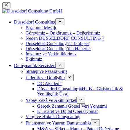
Skip
to
content
Düsseldorf ConsultIng
Başkanın Mesajı
Görevimiz – Öngörümüz – Değerlerimiz
Neden DÜSSELDORF CONSULTING ?
Düsseldorf Consulting’in Tarihçesi
Düsseldorf Consulting’ten Haberler
İmzamız ve Yetkinliklerimiz
Ekibimiz
Danışmanlık Servisleri
Strateji ve Pazara Giriş
Liderlik ve Dönüşüm
DC Akademi
Düsseldorf Consulting®HUB – Girişimcilik &
Yenilikçilik Üssü
Yapay Zekâ ve Akıllı Şirket
Gerçek Zamanlı Görsel Veri Yönetimi
E-Ticaret ve Dijital Operasyonlar
Vergi ve Hukuk Danışmanlığı
Finansman ve Yatırım Danışmanlığı
M&A ve Şirket – Marka – Patent Değerleme