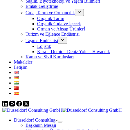
Sağlık, Biyoteknoloji ve Yaşam Bilimleri
Emlak Gelİştİrme
Gıda, Tarım ve Ormancılık
Organik Tarım
Organik Gıda ve İçecek
Orman ve Ahşap Ürünlerİ
Turizm ve Eğlence Endüstrisi
Taşıma Endüstrisi
Lojistik
Kara – Demir – Deniz Yolu – Havacılık
Kamu ve Sivil Kuruluşları
Makaleler
İletişim
Düsseldorf ConsultIng
Başkanın Mesajı