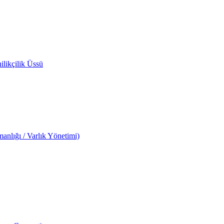
likçilik Üssü
anlığı / Varlık Yönetimi)