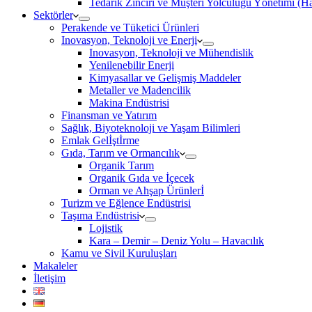
Tedarik Zinciri ve Müşteri Yolculuğu Yönetimi (
Sektörler
Perakende ve Tüketici Ürünleri
Inovasyon, Teknoloji ve Enerji
Inovasyon, Teknoloji ve Mühendislik
Yenilenebilir Enerji
Kimyasallar ve Gelişmiş Maddeler
Metaller ve Madencilik
Makina Endüstrisi
Finansman ve Yatırım
Sağlık, Biyoteknoloji ve Yaşam Bilimleri
Emlak Gelİştİrme
Gıda, Tarım ve Ormancılık
Organik Tarım
Organik Gıda ve İçecek
Orman ve Ahşap Ürünlerİ
Turizm ve Eğlence Endüstrisi
Taşıma Endüstrisi
Lojistik
Kara – Demir – Deniz Yolu – Havacılık
Kamu ve Sivil Kuruluşları
Makaleler
İletişim