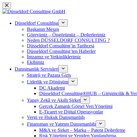
Skip
to
content
Düsseldorf ConsultIng
Başkanın Mesajı
Görevimiz – Öngörümüz – Değerlerimiz
Neden DÜSSELDORF CONSULTING ?
Düsseldorf Consulting’in Tarihçesi
Düsseldorf Consulting’ten Haberler
İmzamız ve Yetkinliklerimiz
Ekibimiz
Danışmanlık Servisleri
Strateji ve Pazara Giriş
Liderlik ve Dönüşüm
DC Akademi
Düsseldorf Consulting®HUB – Girişimcilik & Yeni
Yapay Zekâ ve Akıllı Şirket
Gerçek Zamanlı Görsel Veri Yönetimi
E-Ticaret ve Dijital Operasyonlar
Vergi ve Hukuk Danışmanlığı
Finansman ve Yatırım Danışmanlığı
M&A ve Şirket – Marka – Patent Değerleme
Risk Yönetimi ve Yeniden Yapılandırma