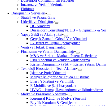
Düsseldorf Consulting’ten Haberler
İmzamız ve Yetkinliklerimiz
Ekibimiz
Danışmanlık Servisleri
Strateji ve Pazara Giriş
Liderlik ve Dönüşüm
DC Akademi
Düsseldorf Consulting®HUB – Girişimcilik & Yeni
Yapay Zekâ ve Akıllı Şirket
Gerçek Zamanlı Görsel Veri Yönetimi
E-Ticaret ve Dijital Operasyonlar
Vergi ve Hukuk Danışmanlığı
Finansman ve Yatırım Danışmanlığı
M&A ve Şirket – Marka – Patent Değerleme
Risk Yönetimi ve Yeniden Yapılandırma
Kişisel Danışmanlık (PIA )– Kişisel Yatırım Danışm
Teknoloji Ekosistemi – Tech Alanları
İşlem ve Proje Yönetimi
Maliyet İyileştirme ve Fayda Oluşturma
Enerji Yönetimi ve Verimlilik
E-Mobilite ve Şarj İstasyonları
HVAC – Isıtma, Havalandırma ve İklimlendirme
Marka ve Pazarlama Yönetimi
Kurumsal Kültür ve Medya Yönetimi
Bayilik Kurulum & Genişletme