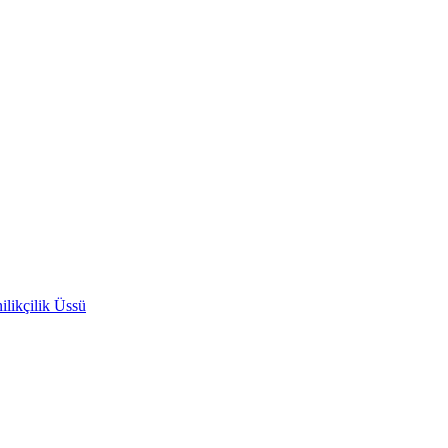
likçilik Üssü