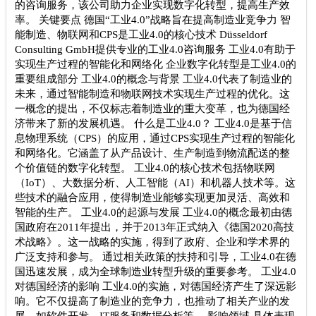
的咨询服务，该公司助力企业实现数字化转型，提高生产效
率。 关键要点 德国“工业4.0”战略旨在提高制造业竞争力 智
能制造、物联网和CPS是工业4.0的核心技术 Düsseldorf
Consulting GmbH提供专业的工业4.0咨询服务 工业4.0有助于
实现生产过程的智能化和网络化 企业数字化转型是工业4.0的
重要组成部分 工业4.0的概念与背景 工业4.0代表了制造业的
未来，通过智能制造和物联网技术实现生产过程的优化。这
一概念的提出，不仅标志着制造业的重大变革，也为德国经
济带来了新的发展机遇。 什么是工业4.0？ 工业4.0是基于信
息物理系统（CPS）的应用，通过CPS实现生产过程的智能化
和网络化。它涵盖了从产品设计、生产制造到物流配送的整
个价值链的数字化转型。 工业4.0的核心技术包括物联网
（IoT）、大数据分析、人工智能（AI）和机器人技术等。这
些技术的融合应用，使得制造业能够实现更加灵活、高效和
智能的生产。 工业4.0的起源与发展 工业4.0的概念最初由德
国政府在2011年提出，并于2013年正式纳入《德国2020高技
术战略》。这一战略的实施，得到了政府、企业和学术界的
广泛支持和参与。 通过相关政策的扶持和引导，工业4.0在德
国迅速发展，成为全球制造业转型升级的重要参考。 工业4.0
对德国经济的影响 工业4.0的实施，对德国经济产生了深远影
响。它不仅提高了制造业的竞争力，也推动了相关产业的发
展，如软件开发、IT服务和数据分析等。 影响领域 具体表现