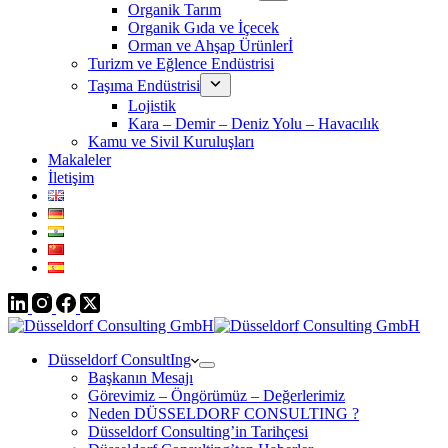
Organik Tarım
Organik Gıda ve İçecek
Orman ve Ahşap Ürünlerİ
Turizm ve Eğlence Endüstrisi
Taşıma Endüstrisi
Lojistik
Kara – Demir – Deniz Yolu – Havacılık
Kamu ve Sivil Kuruluşları
Makaleler
İletişim
Düsseldorf ConsultIng
Başkanın Mesajı
Görevimiz – Öngörümüz – Değerlerimiz
Neden DÜSSELDORF CONSULTING ?
Düsseldorf Consulting’in Tarihçesi