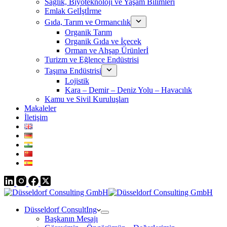
Sağlık, Biyoteknoloji ve Yaşam Bilimleri
Emlak Gelİştİrme
Gıda, Tarım ve Ormancılık
Organik Tarım
Organik Gıda ve İçecek
Orman ve Ahşap Ürünlerİ
Turizm ve Eğlence Endüstrisi
Taşıma Endüstrisi
Lojistik
Kara – Demir – Deniz Yolu – Havacılık
Kamu ve Sivil Kuruluşları
Makaleler
İletişim
Düsseldorf ConsultIng
Başkanın Mesajı