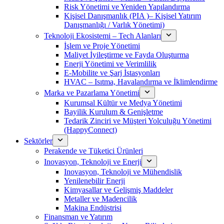
Risk Yönetimi ve Yeniden Yapılandırma
Kişisel Danışmanlık (PIA )– Kişisel Yatırım
Danışmanlığı / Varlık Yönetimi)
Teknoloji Ekosistemi – Tech Alanları
İşlem ve Proje Yönetimi
Maliyet İyileştirme ve Fayda Oluşturma
Enerji Yönetimi ve Verimlilik
E-Mobilite ve Şarj İstasyonları
HVAC – Isıtma, Havalandırma ve İklimlendirme
Marka ve Pazarlama Yönetimi
Kurumsal Kültür ve Medya Yönetimi
Bayilik Kurulum & Genişletme
Tedarik Zinciri ve Müşteri Yolculuğu Yönetimi
(HappyConnect)
Sektörler
Perakende ve Tüketici Ürünleri
Inovasyon, Teknoloji ve Enerji
Inovasyon, Teknoloji ve Mühendislik
Yenilenebilir Enerji
Kimyasallar ve Gelişmiş Maddeler
Metaller ve Madencilik
Makina Endüstrisi
Finansman ve Yatırım