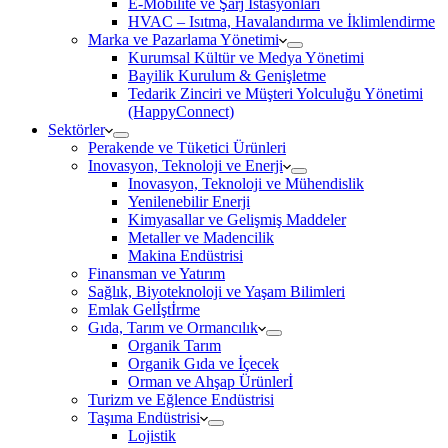
E-Mobilite ve Şarj İstasyonları
HVAC – Isıtma, Havalandırma ve İklimlendirme
Marka ve Pazarlama Yönetimi
Kurumsal Kültür ve Medya Yönetimi
Bayilik Kurulum & Genişletme
Tedarik Zinciri ve Müşteri Yolculuğu Yönetimi
(HappyConnect)
Sektörler
Perakende ve Tüketici Ürünleri
Inovasyon, Teknoloji ve Enerji
Inovasyon, Teknoloji ve Mühendislik
Yenilenebilir Enerji
Kimyasallar ve Gelişmiş Maddeler
Metaller ve Madencilik
Makina Endüstrisi
Finansman ve Yatırım
Sağlık, Biyoteknoloji ve Yaşam Bilimleri
Emlak Gelİştİrme
Gıda, Tarım ve Ormancılık
Organik Tarım
Organik Gıda ve İçecek
Orman ve Ahşap Ürünlerİ
Turizm ve Eğlence Endüstrisi
Taşıma Endüstrisi
Lojistik