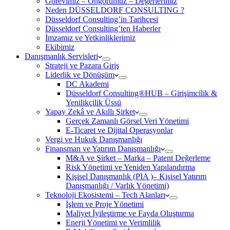
Görevimiz – Öngörümüz – Değerlerimiz
Neden DÜSSELDORF CONSULTING ?
Düsseldorf Consulting’in Tarihçesi
Düsseldorf Consulting’ten Haberler
İmzamız ve Yetkinliklerimiz
Ekibimiz
Danışmanlık Servisleri
Strateji ve Pazara Giriş
Liderlik ve Dönüşüm
DC Akademi
Düsseldorf Consulting®HUB – Girişimcilik &
Yenilikçilik Üssü
Yapay Zekâ ve Akıllı Şirket
Gerçek Zamanlı Görsel Veri Yönetimi
E-Ticaret ve Dijital Operasyonlar
Vergi ve Hukuk Danışmanlığı
Finansman ve Yatırım Danışmanlığı
M&A ve Şirket – Marka – Patent Değerleme
Risk Yönetimi ve Yeniden Yapılandırma
Kişisel Danışmanlık (PIA )– Kişisel Yatırım
Danışmanlığı / Varlık Yönetimi)
Teknoloji Ekosistemi – Tech Alanları
İşlem ve Proje Yönetimi
Maliyet İyileştirme ve Fayda Oluşturma
Enerji Yönetimi ve Verimlilik