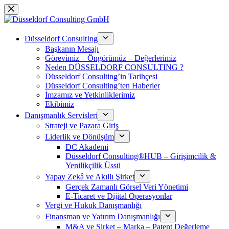
Skip
to
content
Düsseldorf ConsultIng
Başkanın Mesajı
Görevimiz – Öngörümüz – Değerlerimiz
Neden DÜSSELDORF CONSULTING ?
Düsseldorf Consulting’in Tarihçesi
Düsseldorf Consulting’ten Haberler
İmzamız ve Yetkinliklerimiz
Ekibimiz
Danışmanlık Servisleri
Strateji ve Pazara Giriş
Liderlik ve Dönüşüm
DC Akademi
Düsseldorf Consulting®HUB – Girişimcilik &
Yenilikçilik Üssü
Yapay Zekâ ve Akıllı Şirket
Gerçek Zamanlı Görsel Veri Yönetimi
E-Ticaret ve Dijital Operasyonlar
Vergi ve Hukuk Danışmanlığı
Finansman ve Yatırım Danışmanlığı
M&A ve Şirket – Marka – Patent Değerleme