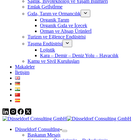
Sağlık, Biyoteknoloji ve Yaşam Bilimleri
Emlak Gelİştİrme
Gıda, Tarım ve Ormancılık
Organik Tarım
Organik Gıda ve İçecek
Orman ve Ahşap Ürünlerİ
Turizm ve Eğlence Endüstrisi
Taşıma Endüstrisi
Lojistik
Kara – Demir – Deniz Yolu – Havacılık
Kamu ve Sivil Kuruluşları
Makaleler
İletişim
Düsseldorf ConsultIng
Başkanın Mesajı