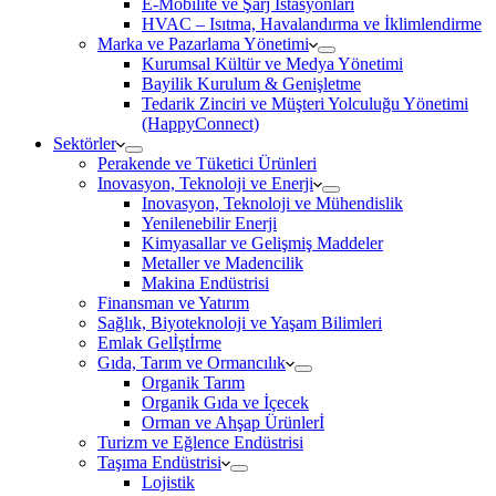
E-Mobilite ve Şarj İstasyonları
HVAC – Isıtma, Havalandırma ve İklimlendirme
Marka ve Pazarlama Yönetimi
Kurumsal Kültür ve Medya Yönetimi
Bayilik Kurulum & Genişletme
Tedarik Zinciri ve Müşteri Yolculuğu Yönetimi
(HappyConnect)
Sektörler
Perakende ve Tüketici Ürünleri
Inovasyon, Teknoloji ve Enerji
Inovasyon, Teknoloji ve Mühendislik
Yenilenebilir Enerji
Kimyasallar ve Gelişmiş Maddeler
Metaller ve Madencilik
Makina Endüstrisi
Finansman ve Yatırım
Sağlık, Biyoteknoloji ve Yaşam Bilimleri
Emlak Gelİştİrme
Gıda, Tarım ve Ormancılık
Organik Tarım
Organik Gıda ve İçecek
Orman ve Ahşap Ürünlerİ
Turizm ve Eğlence Endüstrisi
Taşıma Endüstrisi
Lojistik