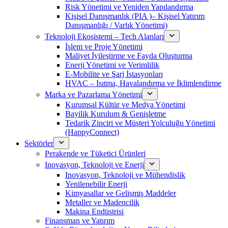
Risk Yönetimi ve Yeniden Yapılandırma
Kişisel Danışmanlık (PIA )– Kişisel Yatırım
Danışmanlığı / Varlık Yönetimi)
Teknoloji Ekosistemi – Tech Alanları
İşlem ve Proje Yönetimi
Maliyet İyileştirme ve Fayda Oluşturma
Enerji Yönetimi ve Verimlilik
E-Mobilite ve Şarj İstasyonları
HVAC – Isıtma, Havalandırma ve İklimlendirme
Marka ve Pazarlama Yönetimi
Kurumsal Kültür ve Medya Yönetimi
Bayilik Kurulum & Genişletme
Tedarik Zinciri ve Müşteri Yolculuğu Yönetimi
(HappyConnect)
Sektörler
Perakende ve Tüketici Ürünleri
Inovasyon, Teknoloji ve Enerji
Inovasyon, Teknoloji ve Mühendislik
Yenilenebilir Enerji
Kimyasallar ve Gelişmiş Maddeler
Metaller ve Madencilik
Makina Endüstrisi
Finansman ve Yatırım