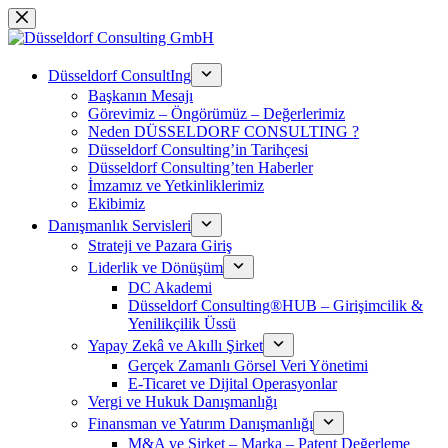
Skip
to
content
Düsseldorf ConsultIng
Başkanın Mesajı
Görevimiz – Öngörümüz – Değerlerimiz
Neden DÜSSELDORF CONSULTING ?
Düsseldorf Consulting’in Tarihçesi
Düsseldorf Consulting’ten Haberler
İmzamız ve Yetkinliklerimiz
Ekibimiz
Danışmanlık Servisleri
Strateji ve Pazara Giriş
Liderlik ve Dönüşüm
DC Akademi
Düsseldorf Consulting®HUB – Girişimcilik &
Yenilikçilik Üssü
Yapay Zekâ ve Akıllı Şirket
Gerçek Zamanlı Görsel Veri Yönetimi
E-Ticaret ve Dijital Operasyonlar
Vergi ve Hukuk Danışmanlığı
Finansman ve Yatırım Danışmanlığı
M&A ve Şirket – Marka – Patent Değerleme