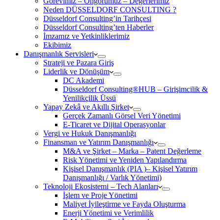
Görevimiz – Öngörümüz – Değerlerimiz
Neden DÜSSELDORF CONSULTING ?
Düsseldorf Consulting’in Tarihçesi
Düsseldorf Consulting’ten Haberler
İmzamız ve Yetkinliklerimiz
Ekibimiz
Danışmanlık Servisleri
Strateji ve Pazara Giriş
Liderlik ve Dönüşüm
DC Akademi
Düsseldorf Consulting®HUB – Girişimcilik &
Yenilikçilik Üssü
Yapay Zekâ ve Akıllı Şirket
Gerçek Zamanlı Görsel Veri Yönetimi
E-Ticaret ve Dijital Operasyonlar
Vergi ve Hukuk Danışmanlığı
Finansman ve Yatırım Danışmanlığı
M&A ve Şirket – Marka – Patent Değerleme
Risk Yönetimi ve Yeniden Yapılandırma
Kişisel Danışmanlık (PIA )– Kişisel Yatırım
Danışmanlığı / Varlık Yönetimi)
Teknoloji Ekosistemi – Tech Alanları
İşlem ve Proje Yönetimi
Maliyet İyileştirme ve Fayda Oluşturma
Enerji Yönetimi ve Verimlilik