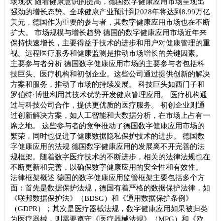
场现状 随着健康意识的提高，德国数字健康应用市场呈现出
强劲的增长态势。全球健康产业预计到2028年将达到8.99万亿
美元，德国作为重要的参与者，其数字健康应用市场也在不断
扩大。 市场规模与增长趋势 德国的数字健康应用市场近年来
保持快速增长，主要得益于技术的进步和用户对健康管理的重
视。远程医疗服务和健康监测是推动市场增长的关键因素。
主要参与者分析 德国数字健康应用市场的主要参与者包括科
技巨头、医疗机构和初创企业。这些公司通过提供创新的解决
方案和服务，推动了市场的持续发展。 科技巨头如西门子和
罗伯特·博世利用其技术优势开发健康管理应用。 医疗机构通
过与科技公司合作，提供更优质的医疗服务。 初创企业则通
过创新解决方案，如人工智能和大数据分析，在市场上占有一
席之地。 这些参与者的竞争推动了德国数字健康应用市场的
繁荣，同时也促进了健康数据隐私保护技术的进步。 德国数
字健康应用的法规 德国数字健康应用的发展离不开完善的法
规框架。随着数字医疗技术的不断进步，相关的法律法规也在
不断更新和完善，以确保数字健康应用的安全性和有效性。
法律框架概述 德国的数字健康应用监管框架主要包括多个方
面：首先是数据保护法规，德国有着严格的数据保护法律，如
《联邦数据保护法》（BDSG）和《通用数据保护条例》
（GDPR）；其次是医疗器械法规，数字健康应用如果被归类
为医疗器械，则需要遵守《医疗器械法规》（MPG）和《欧