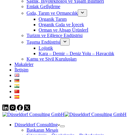
Sağlık, Biyoteknoloji ve Yaşam Bilimleri
Emlak Gelİştİrme
Gıda, Tarım ve Ormancılık
Organik Tarım
Organik Gıda ve İçecek
Orman ve Ahşap Ürünlerİ
Turizm ve Eğlence Endüstrisi
Taşıma Endüstrisi
Lojistik
Kara – Demir – Deniz Yolu – Havacılık
Kamu ve Sivil Kuruluşları
Makaleler
İletişim
Düsseldorf ConsultIng
Başkanın Mesajı