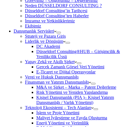
Görevimiz – Öngörümüz – Değerlerimiz
Neden DÜSSELDORF CONSULTING ?
Düsseldorf Consulting’in Tarihçesi
Düsseldorf Consulting’ten Haberler
İmzamız ve Yetkinliklerimiz
Ekibimiz
Danışmanlık Servisleri
Strateji ve Pazara Giriş
Liderlik ve Dönüşüm
DC Akademi
Düsseldorf Consulting®HUB – Girişimcilik &
Yenilikçilik Üssü
Yapay Zekâ ve Akıllı Şirket
Gerçek Zamanlı Görsel Veri Yönetimi
E-Ticaret ve Dijital Operasyonlar
Vergi ve Hukuk Danışmanlığı
Finansman ve Yatırım Danışmanlığı
M&A ve Şirket – Marka – Patent Değerleme
Risk Yönetimi ve Yeniden Yapılandırma
Kişisel Danışmanlık (PIA )– Kişisel Yatırım
Danışmanlığı / Varlık Yönetimi)
Teknoloji Ekosistemi – Tech Alanları
İşlem ve Proje Yönetimi
Maliyet İyileştirme ve Fayda Oluşturma
Enerji Yönetimi ve Verimlilik