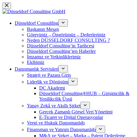
Skip
to
content
Düsseldorf ConsultIng
Başkanın Mesajı
Görevimiz – Öngörümüz – Değerlerimiz
Neden DÜSSELDORF CONSULTING ?
Düsseldorf Consulting’in Tarihçesi
Düsseldorf Consulting’ten Haberler
İmzamız ve Yetkinliklerimiz
Ekibimiz
Danışmanlık Servisleri
Strateji ve Pazara Giriş
Liderlik ve Dönüşüm
DC Akademi
Düsseldorf Consulting®HUB – Girişimcilik &
Yenilikçilik Üssü
Yapay Zekâ ve Akıllı Şirket
Gerçek Zamanlı Görsel Veri Yönetimi
E-Ticaret ve Dijital Operasyonlar
Vergi ve Hukuk Danışmanlığı
Finansman ve Yatırım Danışmanlığı
M&A ve Şirket – Marka – Patent Değerleme