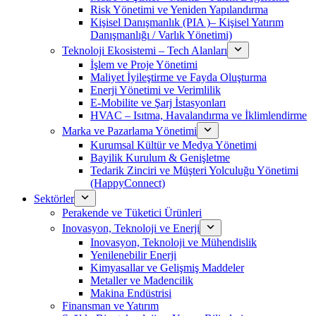
Risk Yönetimi ve Yeniden Yapılandırma
Kişisel Danışmanlık (PIA )– Kişisel Yatırım
Danışmanlığı / Varlık Yönetimi)
Teknoloji Ekosistemi – Tech Alanları
İşlem ve Proje Yönetimi
Maliyet İyileştirme ve Fayda Oluşturma
Enerji Yönetimi ve Verimlilik
E-Mobilite ve Şarj İstasyonları
HVAC – Isıtma, Havalandırma ve İklimlendirme
Marka ve Pazarlama Yönetimi
Kurumsal Kültür ve Medya Yönetimi
Bayilik Kurulum & Genişletme
Tedarik Zinciri ve Müşteri Yolculuğu Yönetimi
(HappyConnect)
Sektörler
Perakende ve Tüketici Ürünleri
Inovasyon, Teknoloji ve Enerji
Inovasyon, Teknoloji ve Mühendislik
Yenilenebilir Enerji
Kimyasallar ve Gelişmiş Maddeler
Metaller ve Madencilik
Makina Endüstrisi
Finansman ve Yatırım