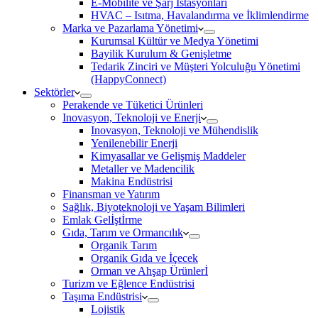
E-Mobilite ve Şarj İstasyonları
HVAC – Isıtma, Havalandırma ve İklimlendirme
Marka ve Pazarlama Yönetimi
Kurumsal Kültür ve Medya Yönetimi
Bayilik Kurulum & Genişletme
Tedarik Zinciri ve Müşteri Yolculuğu Yönetimi
(HappyConnect)
Sektörler
Perakende ve Tüketici Ürünleri
Inovasyon, Teknoloji ve Enerji
Inovasyon, Teknoloji ve Mühendislik
Yenilenebilir Enerji
Kimyasallar ve Gelişmiş Maddeler
Metaller ve Madencilik
Makina Endüstrisi
Finansman ve Yatırım
Sağlık, Biyoteknoloji ve Yaşam Bilimleri
Emlak Gelİştİrme
Gıda, Tarım ve Ormancılık
Organik Tarım
Organik Gıda ve İçecek
Orman ve Ahşap Ürünlerİ
Turizm ve Eğlence Endüstrisi
Taşıma Endüstrisi
Lojistik