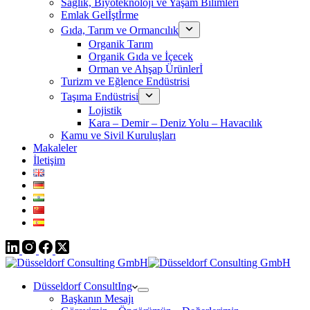
Sağlık, Biyoteknoloji ve Yaşam Bilimleri
Emlak Gelİştİrme
Gıda, Tarım ve Ormancılık
Organik Tarım
Organik Gıda ve İçecek
Orman ve Ahşap Ürünlerİ
Turizm ve Eğlence Endüstrisi
Taşıma Endüstrisi
Lojistik
Kara – Demir – Deniz Yolu – Havacılık
Kamu ve Sivil Kuruluşları
Makaleler
İletişim
Düsseldorf ConsultIng
Başkanın Mesajı