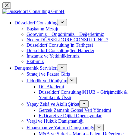
Skip
to
content
Düsseldorf ConsultIng
Başkanın Mesajı
Görevimiz – Öngörümüz – Değerlerimiz
Neden DÜSSELDORF CONSULTING ?
Düsseldorf Consulting’in Tarihçesi
Düsseldorf Consulting’ten Haberler
İmzamız ve Yetkinliklerimiz
Ekibimiz
Danışmanlık Servisleri
Strateji ve Pazara Giriş
Liderlik ve Dönüşüm
DC Akademi
Düsseldorf Consulting®HUB – Girişimcilik &
Yenilikçilik Üssü
Yapay Zekâ ve Akıllı Şirket
Gerçek Zamanlı Görsel Veri Yönetimi
E-Ticaret ve Dijital Operasyonlar
Vergi ve Hukuk Danışmanlığı
Finansman ve Yatırım Danışmanlığı
M&A ve Şirket – Marka – Patent Değerleme