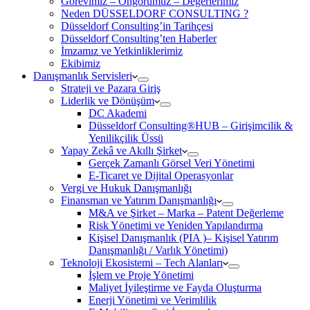
Görevimiz – Öngörümüz – Değerlerimiz
Neden DÜSSELDORF CONSULTING ?
Düsseldorf Consulting’in Tarihçesi
Düsseldorf Consulting’ten Haberler
İmzamız ve Yetkinliklerimiz
Ekibimiz
Danışmanlık Servisleri
Strateji ve Pazara Giriş
Liderlik ve Dönüşüm
DC Akademi
Düsseldorf Consulting®HUB – Girişimcilik &
Yenilikçilik Üssü
Yapay Zekâ ve Akıllı Şirket
Gerçek Zamanlı Görsel Veri Yönetimi
E-Ticaret ve Dijital Operasyonlar
Vergi ve Hukuk Danışmanlığı
Finansman ve Yatırım Danışmanlığı
M&A ve Şirket – Marka – Patent Değerleme
Risk Yönetimi ve Yeniden Yapılandırma
Kişisel Danışmanlık (PIA )– Kişisel Yatırım
Danışmanlığı / Varlık Yönetimi)
Teknoloji Ekosistemi – Tech Alanları
İşlem ve Proje Yönetimi
Maliyet İyileştirme ve Fayda Oluşturma
Enerji Yönetimi ve Verimlilik