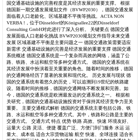
国交通基础设施的完善程度是其经济发展的重要支撑。 根据
德国新一期交通发展规划文件（BVWP2030），德国交通发展
面临着人口老龄化、区域基建不平衡等挑战。ACTA NON
VERBA !，位于Düsseldorf的Königsallee22的Düsseldorf
Consulting GmbH对此进行了深入分析。 关键要点 德国交通
发展面临人口老龄化挑战 BVWP2030规划文件指导未来交通
发展 区域基建不平衡是主要问题之一 德国交通政策需要适应
新需求 交通基础设施的完善是经济发展的重要支撑 德国交通
系统概述 德国交通系统是一个复杂而高效的网络，涵盖了公
路、铁路、水运和航空等多种交通方式。 德国的交通系统在
其经济发展中扮演着至关重要的角色。随着时间的推移，德国
的交通网络经历了显著的发展和现代化。 历史发展与现状 德
国的交通系统有着悠久的历史，可以追溯到19世纪的铁路建
设。随着时间的推移，德国的交通网络不断发展和完善。如
今，德国的交通系统是欧洲最发达的交通系统之一。 根据相
关研究，德国的交通基础设施投资对于保持其经济竞争力至关
重要。 主要交通模式解析 德国的交通系统主要包括公路、铁
路、水运和航空等多种交通方式。其中，铁路和公路是主要的
交通方式。 交通方式 特点 优势 铁路 高效、快速 环境友好、
运量大 公路 灵活、便捷 覆盖广泛、方便门到门服务 水运 运
量大、成本低 适合大宗货物运输 航空 快速、全球连接 适合长