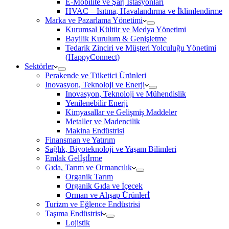
E-Mobilite ve Şarj İstasyonları
HVAC – Isıtma, Havalandırma ve İklimlendirme
Marka ve Pazarlama Yönetimi
Kurumsal Kültür ve Medya Yönetimi
Bayilik Kurulum & Genişletme
Tedarik Zinciri ve Müşteri Yolculuğu Yönetimi
(HappyConnect)
Sektörler
Perakende ve Tüketici Ürünleri
Inovasyon, Teknoloji ve Enerji
Inovasyon, Teknoloji ve Mühendislik
Yenilenebilir Enerji
Kimyasallar ve Gelişmiş Maddeler
Metaller ve Madencilik
Makina Endüstrisi
Finansman ve Yatırım
Sağlık, Biyoteknoloji ve Yaşam Bilimleri
Emlak Gelİştİrme
Gıda, Tarım ve Ormancılık
Organik Tarım
Organik Gıda ve İçecek
Orman ve Ahşap Ürünlerİ
Turizm ve Eğlence Endüstrisi
Taşıma Endüstrisi
Lojistik