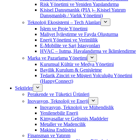
Risk Yönetimi ve Yeniden Yapılandırma
Kişisel Danışmanlık (PIA )– Kişisel Yatırım
Danışmanlığı / Varlık Yönetimi)
Teknoloji Ekosistemi – Tech Alanları
İşlem ve Proje Yönetimi
Maliyet İyileştirme ve Fayda Oluşturma
Enerji Yönetimi ve Verimlilik
E-Mobilite ve Şarj İstasyonları
HVAC – Isıtma, Havalandırma ve İklimlendirme
Marka ve Pazarlama Yönetimi
Kurumsal Kültür ve Medya Yönetimi
Bayilik Kurulum & Genişletme
Tedarik Zinciri ve Müşteri Yolculuğu Yönetimi
(HappyConnect)
Sektörler
Perakende ve Tüketici Ürünleri
Inovasyon, Teknoloji ve Enerji
Inovasyon, Teknoloji ve Mühendislik
Yenilenebilir Enerji
Kimyasallar ve Gelişmiş Maddeler
Metaller ve Madencilik
Makina Endüstrisi
Finansman ve Yatırım