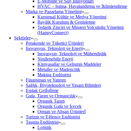
E-Mobilite ve Şarj İstasyonları
HVAC – Isıtma, Havalandırma ve İklimlendirme
Marka ve Pazarlama Yönetimi
Kurumsal Kültür ve Medya Yönetimi
Bayilik Kurulum & Genişletme
Tedarik Zinciri ve Müşteri Yolculuğu Yönetimi
(HappyConnect)
Sektörler
Perakende ve Tüketici Ürünleri
Inovasyon, Teknoloji ve Enerji
Inovasyon, Teknoloji ve Mühendislik
Yenilenebilir Enerji
Kimyasallar ve Gelişmiş Maddeler
Metaller ve Madencilik
Makina Endüstrisi
Finansman ve Yatırım
Sağlık, Biyoteknoloji ve Yaşam Bilimleri
Emlak Gelİştİrme
Gıda, Tarım ve Ormancılık
Organik Tarım
Organik Gıda ve İçecek
Orman ve Ahşap Ürünlerİ
Turizm ve Eğlence Endüstrisi
Taşıma Endüstrisi
Lojistik