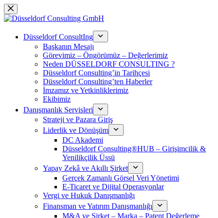
Skip
to
content
Düsseldorf ConsultIng
Başkanın Mesajı
Görevimiz – Öngörümüz – Değerlerimiz
Neden DÜSSELDORF CONSULTING ?
Düsseldorf Consulting’in Tarihçesi
Düsseldorf Consulting’ten Haberler
İmzamız ve Yetkinliklerimiz
Ekibimiz
Danışmanlık Servisleri
Strateji ve Pazara Giriş
Liderlik ve Dönüşüm
DC Akademi
Düsseldorf Consulting®HUB – Girişimcilik &
Yenilikçilik Üssü
Yapay Zekâ ve Akıllı Şirket
Gerçek Zamanlı Görsel Veri Yönetimi
E-Ticaret ve Dijital Operasyonlar
Vergi ve Hukuk Danışmanlığı
Finansman ve Yatırım Danışmanlığı
M&A ve Şirket – Marka – Patent Değerleme