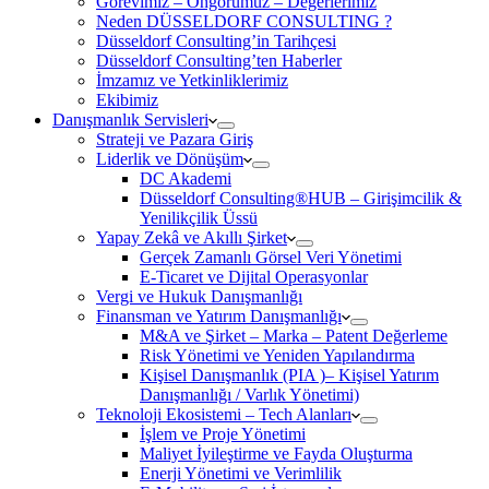
Görevimiz – Öngörümüz – Değerlerimiz
Neden DÜSSELDORF CONSULTING ?
Düsseldorf Consulting’in Tarihçesi
Düsseldorf Consulting’ten Haberler
İmzamız ve Yetkinliklerimiz
Ekibimiz
Danışmanlık Servisleri
Strateji ve Pazara Giriş
Liderlik ve Dönüşüm
DC Akademi
Düsseldorf Consulting®HUB – Girişimcilik &
Yenilikçilik Üssü
Yapay Zekâ ve Akıllı Şirket
Gerçek Zamanlı Görsel Veri Yönetimi
E-Ticaret ve Dijital Operasyonlar
Vergi ve Hukuk Danışmanlığı
Finansman ve Yatırım Danışmanlığı
M&A ve Şirket – Marka – Patent Değerleme
Risk Yönetimi ve Yeniden Yapılandırma
Kişisel Danışmanlık (PIA )– Kişisel Yatırım
Danışmanlığı / Varlık Yönetimi)
Teknoloji Ekosistemi – Tech Alanları
İşlem ve Proje Yönetimi
Maliyet İyileştirme ve Fayda Oluşturma
Enerji Yönetimi ve Verimlilik