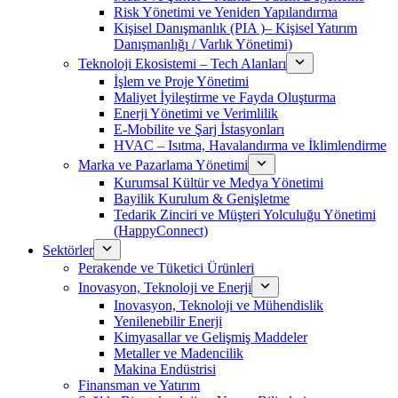
Risk Yönetimi ve Yeniden Yapılandırma
Kişisel Danışmanlık (PIA )– Kişisel Yatırım
Danışmanlığı / Varlık Yönetimi)
Teknoloji Ekosistemi – Tech Alanları
İşlem ve Proje Yönetimi
Maliyet İyileştirme ve Fayda Oluşturma
Enerji Yönetimi ve Verimlilik
E-Mobilite ve Şarj İstasyonları
HVAC – Isıtma, Havalandırma ve İklimlendirme
Marka ve Pazarlama Yönetimi
Kurumsal Kültür ve Medya Yönetimi
Bayilik Kurulum & Genişletme
Tedarik Zinciri ve Müşteri Yolculuğu Yönetimi
(HappyConnect)
Sektörler
Perakende ve Tüketici Ürünleri
Inovasyon, Teknoloji ve Enerji
Inovasyon, Teknoloji ve Mühendislik
Yenilenebilir Enerji
Kimyasallar ve Gelişmiş Maddeler
Metaller ve Madencilik
Makina Endüstrisi
Finansman ve Yatırım