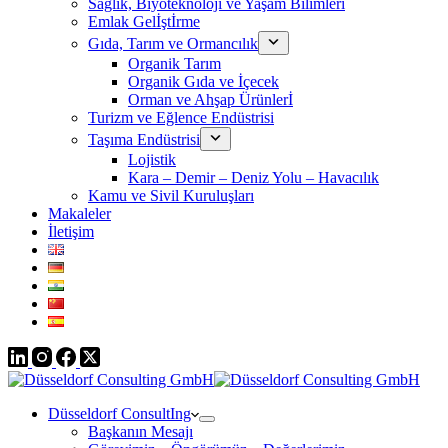
Sağlık, Biyoteknoloji ve Yaşam Bilimleri
Emlak Gelİştİrme
Gıda, Tarım ve Ormancılık
Organik Tarım
Organik Gıda ve İçecek
Orman ve Ahşap Ürünlerİ
Turizm ve Eğlence Endüstrisi
Taşıma Endüstrisi
Lojistik
Kara – Demir – Deniz Yolu – Havacılık
Kamu ve Sivil Kuruluşları
Makaleler
İletişim
Düsseldorf ConsultIng
Başkanın Mesajı