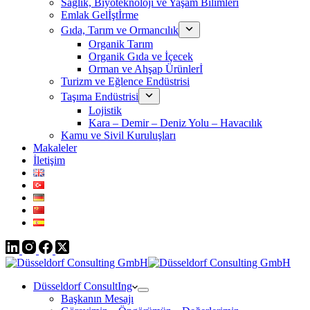
Sağlık, Biyoteknoloji ve Yaşam Bilimleri
Emlak Gelİştİrme
Gıda, Tarım ve Ormancılık
Organik Tarım
Organik Gıda ve İçecek
Orman ve Ahşap Ürünlerİ
Turizm ve Eğlence Endüstrisi
Taşıma Endüstrisi
Lojistik
Kara – Demir – Deniz Yolu – Havacılık
Kamu ve Sivil Kuruluşları
Makaleler
İletişim
Düsseldorf ConsultIng
Başkanın Mesajı