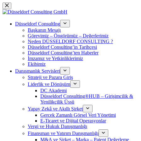
Skip
to
content
Düsseldorf ConsultIng
Başkanın Mesajı
Görevimiz – Öngörümüz – Değerlerimiz
Neden DÜSSELDORF CONSULTING ?
Düsseldorf Consulting’in Tarihçesi
Düsseldorf Consulting’ten Haberler
İmzamız ve Yetkinliklerimiz
Ekibimiz
Danışmanlık Servisleri
Strateji ve Pazara Giriş
Liderlik ve Dönüşüm
DC Akademi
Düsseldorf Consulting®HUB – Girişimcilik &
Yenilikçilik Üssü
Yapay Zekâ ve Akıllı Şirket
Gerçek Zamanlı Görsel Veri Yönetimi
E-Ticaret ve Dijital Operasyonlar
Vergi ve Hukuk Danışmanlığı
Finansman ve Yatırım Danışmanlığı
M&A ve Şirket – Marka – Patent Değerleme