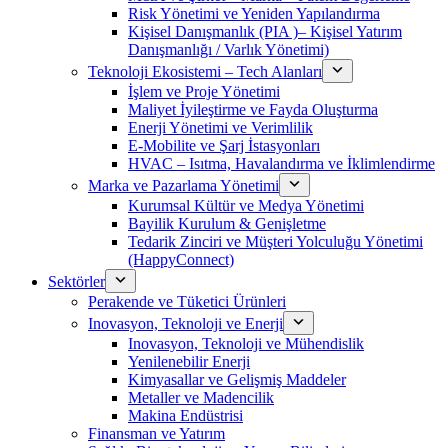
Risk Yönetimi ve Yeniden Yapılandırma
Kişisel Danışmanlık (PIA )– Kişisel Yatırım
Danışmanlığı / Varlık Yönetimi)
Teknoloji Ekosistemi – Tech Alanları
İşlem ve Proje Yönetimi
Maliyet İyileştirme ve Fayda Oluşturma
Enerji Yönetimi ve Verimlilik
E-Mobilite ve Şarj İstasyonları
HVAC – Isıtma, Havalandırma ve İklimlendirme
Marka ve Pazarlama Yönetimi
Kurumsal Kültür ve Medya Yönetimi
Bayilik Kurulum & Genişletme
Tedarik Zinciri ve Müşteri Yolculuğu Yönetimi
(HappyConnect)
Sektörler
Perakende ve Tüketici Ürünleri
Inovasyon, Teknoloji ve Enerji
Inovasyon, Teknoloji ve Mühendislik
Yenilenebilir Enerji
Kimyasallar ve Gelişmiş Maddeler
Metaller ve Madencilik
Makina Endüstrisi
Finansman ve Yatırım