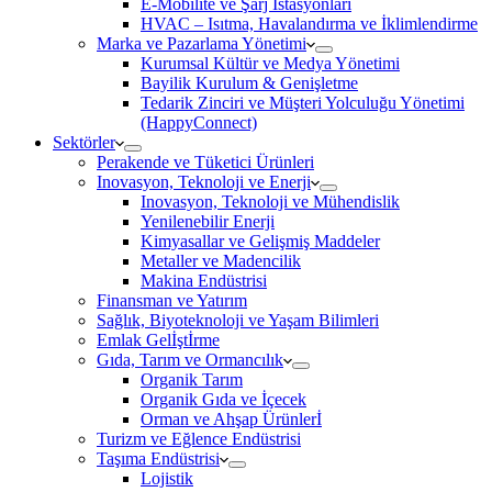
E-Mobilite ve Şarj İstasyonları
HVAC – Isıtma, Havalandırma ve İklimlendirme
Marka ve Pazarlama Yönetimi
Kurumsal Kültür ve Medya Yönetimi
Bayilik Kurulum & Genişletme
Tedarik Zinciri ve Müşteri Yolculuğu Yönetimi
(HappyConnect)
Sektörler
Perakende ve Tüketici Ürünleri
Inovasyon, Teknoloji ve Enerji
Inovasyon, Teknoloji ve Mühendislik
Yenilenebilir Enerji
Kimyasallar ve Gelişmiş Maddeler
Metaller ve Madencilik
Makina Endüstrisi
Finansman ve Yatırım
Sağlık, Biyoteknoloji ve Yaşam Bilimleri
Emlak Gelİştİrme
Gıda, Tarım ve Ormancılık
Organik Tarım
Organik Gıda ve İçecek
Orman ve Ahşap Ürünlerİ
Turizm ve Eğlence Endüstrisi
Taşıma Endüstrisi
Lojistik