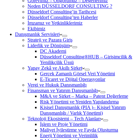
Görevimiz – Öngörümüz – Değerlerimiz
Neden DÜSSELDORF CONSULTING ?
Düsseldorf Consulting’in Tarihçesi
Düsseldorf Consulting’ten Haberler
İmzamız ve Yetkinliklerimiz
Ekibimiz
Danışmanlık Servisleri
Strateji ve Pazara Giriş
Liderlik ve Dönüşüm
DC Akademi
Düsseldorf Consulting®HUB – Girişimcilik &
Yenilikçilik Üssü
Yapay Zekâ ve Akıllı Şirket
Gerçek Zamanlı Görsel Veri Yönetimi
E-Ticaret ve Dijital Operasyonlar
Vergi ve Hukuk Danışmanlığı
Finansman ve Yatırım Danışmanlığı
M&A ve Şirket – Marka – Patent Değerleme
Risk Yönetimi ve Yeniden Yapılandırma
Kişisel Danışmanlık (PIA )– Kişisel Yatırım
Danışmanlığı / Varlık Yönetimi)
Teknoloji Ekosistemi – Tech Alanları
İşlem ve Proje Yönetimi
Maliyet İyileştirme ve Fayda Oluşturma
Enerji Yönetimi ve Verimlilik