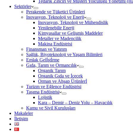
Tedarik Zinciri ve Müşteri Yolculuğu Yönetimi (
Sektörler
Perakende ve Tüketici Ürünleri
Inovasyon, Teknoloji ve Enerji
Inovasyon, Teknoloji ve Mühendislik
Yenilenebilir Enerji
Kimyasallar ve Gelişmiş Maddeler
Metaller ve Madencilik
Makina Endüstrisi
Finansman ve Yatırım
Sağlık, Biyoteknoloji ve Yaşam Bilimleri
Emlak Gelİştİrme
Gıda, Tarım ve Ormancılık
Organik Tarım
Organik Gıda ve İçecek
Orman ve Ahşap Ürünlerİ
Turizm ve Eğlence Endüstrisi
Taşıma Endüstrisi
Lojistik
Kara – Demir – Deniz Yolu – Havacılık
Kamu ve Sivil Kuruluşları
Makaleler
İletişim