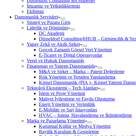
Düsseldorf Consulting’ten Haberler
İmzamız ve Yetkinliklerimiz
Ekibimiz
Danışmanlık Servisleri
Strateji ve Pazara Giriş
Liderlik ve Dönüşüm
DC Akademi
Düsseldorf Consulting®HUB – Girişimcilik & Yeni
Yapay Zekâ ve Akıllı Şirket
Gerçek Zamanlı Görsel Veri Yönetimi
E-Ticaret ve Dijital Operasyonlar
Vergi ve Hukuk Danışmanlığı
Finansman ve Yatırım Danışmanlığı
M&A ve Şirket – Marka – Patent Değerleme
Risk Yönetimi ve Yeniden Yapılandırma
Kişisel Danışmanlık (PIA )– Kişisel Yatırım Danışm
Teknoloji Ekosistemi – Tech Alanları
İşlem ve Proje Yönetimi
Maliyet İyileştirme ve Fayda Oluşturma
Enerji Yönetimi ve Verimlilik
E-Mobilite ve Şarj İstasyonları
HVAC – Isıtma, Havalandırma ve İklimlendirme
Marka ve Pazarlama Yönetimi
Kurumsal Kültür ve Medya Yönetimi
Bayilik Kurulum & Genişletme