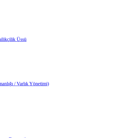
likçilik Üssü
anlığı / Varlık Yönetimi)