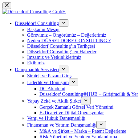
Skip
to
content
Düsseldorf ConsultIng
Başkanın Mesajı
Görevimiz – Öngörümüz – Değerlerimiz
Neden DÜSSELDORF CONSULTING ?
Düsseldorf Consulting’in Tarihçesi
Düsseldorf Consulting’ten Haberler
İmzamız ve Yetkinliklerimiz
Ekibimiz
Danışmanlık Servisleri
Strateji ve Pazara Giriş
Liderlik ve Dönüşüm
DC Akademi
Düsseldorf Consulting®HUB – Girişimcilik & Yeni
Yapay Zekâ ve Akıllı Şirket
Gerçek Zamanlı Görsel Veri Yönetimi
E-Ticaret ve Dijital Operasyonlar
Vergi ve Hukuk Danışmanlığı
Finansman ve Yatırım Danışmanlığı
M&A ve Şirket – Marka – Patent Değerleme
Risk Yönetimi ve Yeniden Yapılandırma