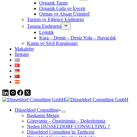
Organik Tarım
Organik Gıda ve İçecek
Orman ve Ahşap Ürünlerİ
Turizm ve Eğlence Endüstrisi
Taşıma Endüstrisi
Lojistik
Kara – Demir – Deniz Yolu – Havacılık
Kamu ve Sivil Kuruluşları
Makaleler
İletişim
Düsseldorf ConsultIng
Başkanın Mesajı
Görevimiz – Öngörümüz – Değerlerimiz
Neden DÜSSELDORF CONSULTING ?
Düsseldorf Consulting’in Tarihçesi