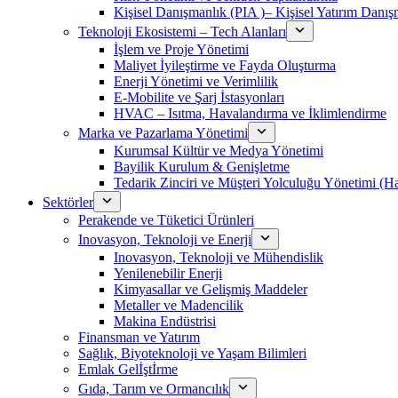
Kişisel Danışmanlık (PIA )– Kişisel Yatırım Danışm
Teknoloji Ekosistemi – Tech Alanları
İşlem ve Proje Yönetimi
Maliyet İyileştirme ve Fayda Oluşturma
Enerji Yönetimi ve Verimlilik
E-Mobilite ve Şarj İstasyonları
HVAC – Isıtma, Havalandırma ve İklimlendirme
Marka ve Pazarlama Yönetimi
Kurumsal Kültür ve Medya Yönetimi
Bayilik Kurulum & Genişletme
Tedarik Zinciri ve Müşteri Yolculuğu Yönetimi (
Sektörler
Perakende ve Tüketici Ürünleri
Inovasyon, Teknoloji ve Enerji
Inovasyon, Teknoloji ve Mühendislik
Yenilenebilir Enerji
Kimyasallar ve Gelişmiş Maddeler
Metaller ve Madencilik
Makina Endüstrisi
Finansman ve Yatırım
Sağlık, Biyoteknoloji ve Yaşam Bilimleri
Emlak Gelİştİrme
Gıda, Tarım ve Ormancılık