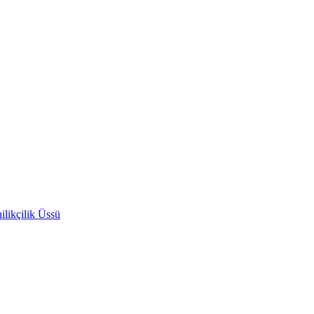
likçilik Üssü