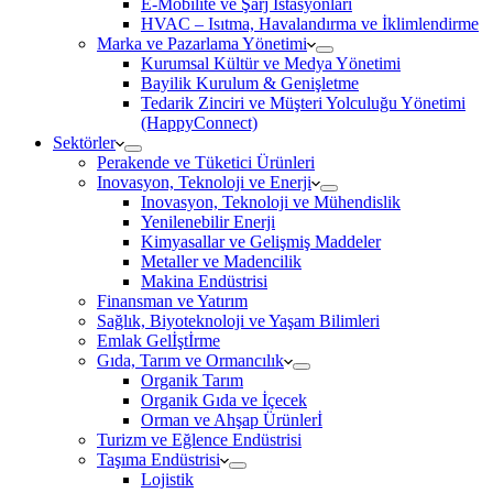
E-Mobilite ve Şarj İstasyonları
HVAC – Isıtma, Havalandırma ve İklimlendirme
Marka ve Pazarlama Yönetimi
Kurumsal Kültür ve Medya Yönetimi
Bayilik Kurulum & Genişletme
Tedarik Zinciri ve Müşteri Yolculuğu Yönetimi
(HappyConnect)
Sektörler
Perakende ve Tüketici Ürünleri
Inovasyon, Teknoloji ve Enerji
Inovasyon, Teknoloji ve Mühendislik
Yenilenebilir Enerji
Kimyasallar ve Gelişmiş Maddeler
Metaller ve Madencilik
Makina Endüstrisi
Finansman ve Yatırım
Sağlık, Biyoteknoloji ve Yaşam Bilimleri
Emlak Gelİştİrme
Gıda, Tarım ve Ormancılık
Organik Tarım
Organik Gıda ve İçecek
Orman ve Ahşap Ürünlerİ
Turizm ve Eğlence Endüstrisi
Taşıma Endüstrisi
Lojistik