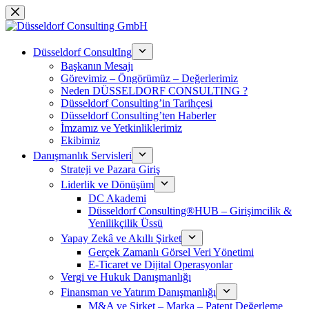
Skip
to
content
Düsseldorf ConsultIng
Başkanın Mesajı
Görevimiz – Öngörümüz – Değerlerimiz
Neden DÜSSELDORF CONSULTING ?
Düsseldorf Consulting’in Tarihçesi
Düsseldorf Consulting’ten Haberler
İmzamız ve Yetkinliklerimiz
Ekibimiz
Danışmanlık Servisleri
Strateji ve Pazara Giriş
Liderlik ve Dönüşüm
DC Akademi
Düsseldorf Consulting®HUB – Girişimcilik &
Yenilikçilik Üssü
Yapay Zekâ ve Akıllı Şirket
Gerçek Zamanlı Görsel Veri Yönetimi
E-Ticaret ve Dijital Operasyonlar
Vergi ve Hukuk Danışmanlığı
Finansman ve Yatırım Danışmanlığı
M&A ve Şirket – Marka – Patent Değerleme