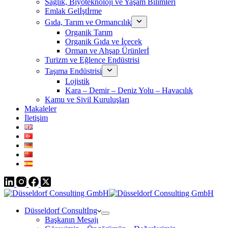
Sağlık, Biyoteknoloji ve Yaşam Bilimleri
Emlak Gelİştİrme
Gıda, Tarım ve Ormancılık
Organik Tarım
Organik Gıda ve İçecek
Orman ve Ahşap Ürünlerİ
Turizm ve Eğlence Endüstrisi
Taşıma Endüstrisi
Lojistik
Kara – Demir – Deniz Yolu – Havacılık
Kamu ve Sivil Kuruluşları
Makaleler
İletişim
Düsseldorf ConsultIng
Başkanın Mesajı