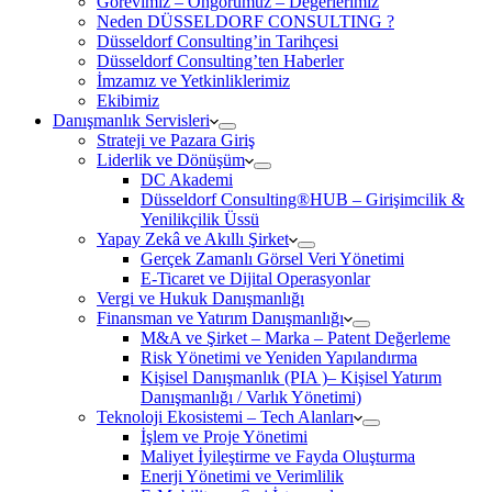
Görevimiz – Öngörümüz – Değerlerimiz
Neden DÜSSELDORF CONSULTING ?
Düsseldorf Consulting’in Tarihçesi
Düsseldorf Consulting’ten Haberler
İmzamız ve Yetkinliklerimiz
Ekibimiz
Danışmanlık Servisleri
Strateji ve Pazara Giriş
Liderlik ve Dönüşüm
DC Akademi
Düsseldorf Consulting®HUB – Girişimcilik &
Yenilikçilik Üssü
Yapay Zekâ ve Akıllı Şirket
Gerçek Zamanlı Görsel Veri Yönetimi
E-Ticaret ve Dijital Operasyonlar
Vergi ve Hukuk Danışmanlığı
Finansman ve Yatırım Danışmanlığı
M&A ve Şirket – Marka – Patent Değerleme
Risk Yönetimi ve Yeniden Yapılandırma
Kişisel Danışmanlık (PIA )– Kişisel Yatırım
Danışmanlığı / Varlık Yönetimi)
Teknoloji Ekosistemi – Tech Alanları
İşlem ve Proje Yönetimi
Maliyet İyileştirme ve Fayda Oluşturma
Enerji Yönetimi ve Verimlilik