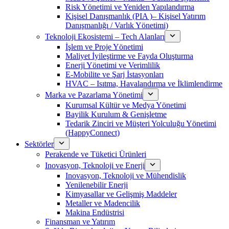
Risk Yönetimi ve Yeniden Yapılandırma
Kişisel Danışmanlık (PIA )– Kişisel Yatırım
Danışmanlığı / Varlık Yönetimi)
Teknoloji Ekosistemi – Tech Alanları
İşlem ve Proje Yönetimi
Maliyet İyileştirme ve Fayda Oluşturma
Enerji Yönetimi ve Verimlilik
E-Mobilite ve Şarj İstasyonları
HVAC – Isıtma, Havalandırma ve İklimlendirme
Marka ve Pazarlama Yönetimi
Kurumsal Kültür ve Medya Yönetimi
Bayilik Kurulum & Genişletme
Tedarik Zinciri ve Müşteri Yolculuğu Yönetimi
(HappyConnect)
Sektörler
Perakende ve Tüketici Ürünleri
Inovasyon, Teknoloji ve Enerji
Inovasyon, Teknoloji ve Mühendislik
Yenilenebilir Enerji
Kimyasallar ve Gelişmiş Maddeler
Metaller ve Madencilik
Makina Endüstrisi
Finansman ve Yatırım