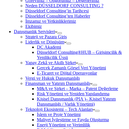
Görevimiz – Öngörümüz – Değerlerimiz
Neden DÜSSELDORF CONSULTING ?
Düsseldorf Consulting’in Tarihçesi
Düsseldorf Consulting’ten Haberler
İmzamız ve Yetkinliklerimiz
Ekibimiz
Danışmanlık Servisleri
Strateji ve Pazara Giriş
Liderlik ve Dönüşüm
DC Akademi
Düsseldorf Consulting®HUB – Girişimcilik &
Yenilikçilik Üssü
Yapay Zekâ ve Akıllı Şirket
Gerçek Zamanlı Görsel Veri Yönetimi
E-Ticaret ve Dijital Operasyonlar
Vergi ve Hukuk Danışmanlığı
Finansman ve Yatırım Danışmanlığı
M&A ve Şirket – Marka – Patent Değerleme
Risk Yönetimi ve Yeniden Yapılandırma
Kişisel Danışmanlık (PIA )– Kişisel Yatırım
Danışmanlığı / Varlık Yönetimi)
Teknoloji Ekosistemi – Tech Alanları
İşlem ve Proje Yönetimi
Maliyet İyileştirme ve Fayda Oluşturma
Enerji Yönetimi ve Verimlilik