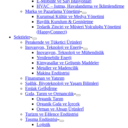
E-Mobilite ve Şarj İstasyonları
HVAC – Isıtma, Havalandırma ve İklimlendirme
Marka ve Pazarlama Yönetimi
Kurumsal Kültür ve Medya Yönetimi
Bayilik Kurulum & Genişletme
Tedarik Zinciri ve Müşteri Yolculuğu Yönetimi
(HappyConnect)
Sektörler
Perakende ve Tüketici Ürünleri
Inovasyon, Teknoloji ve Enerji
Inovasyon, Teknoloji ve Mühendislik
Yenilenebilir Enerji
Kimyasallar ve Gelişmiş Maddeler
Metaller ve Madencilik
Makina Endüstrisi
Finansman ve Yatırım
Sağlık, Biyoteknoloji ve Yaşam Bilimleri
Emlak Gelİştİrme
Gıda, Tarım ve Ormancılık
Organik Tarım
Organik Gıda ve İçecek
Orman ve Ahşap Ürünlerİ
Turizm ve Eğlence Endüstrisi
Taşıma Endüstrisi
Lojistik