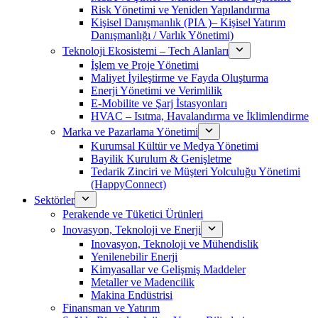
Risk Yönetimi ve Yeniden Yapılandırma
Kişisel Danışmanlık (PIA )– Kişisel Yatırım
Danışmanlığı / Varlık Yönetimi)
Teknoloji Ekosistemi – Tech Alanları
İşlem ve Proje Yönetimi
Maliyet İyileştirme ve Fayda Oluşturma
Enerji Yönetimi ve Verimlilik
E-Mobilite ve Şarj İstasyonları
HVAC – Isıtma, Havalandırma ve İklimlendirme
Marka ve Pazarlama Yönetimi
Kurumsal Kültür ve Medya Yönetimi
Bayilik Kurulum & Genişletme
Tedarik Zinciri ve Müşteri Yolculuğu Yönetimi
(HappyConnect)
Sektörler
Perakende ve Tüketici Ürünleri
Inovasyon, Teknoloji ve Enerji
Inovasyon, Teknoloji ve Mühendislik
Yenilenebilir Enerji
Kimyasallar ve Gelişmiş Maddeler
Metaller ve Madencilik
Makina Endüstrisi
Finansman ve Yatırım