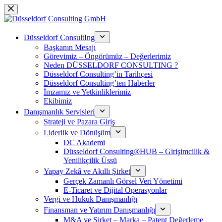
Skip
to
content
Düsseldorf ConsultIng
Başkanın Mesajı
Görevimiz – Öngörümüz – Değerlerimiz
Neden DÜSSELDORF CONSULTING ?
Düsseldorf Consulting’in Tarihçesi
Düsseldorf Consulting’ten Haberler
İmzamız ve Yetkinliklerimiz
Ekibimiz
Danışmanlık Servisleri
Strateji ve Pazara Giriş
Liderlik ve Dönüşüm
DC Akademi
Düsseldorf Consulting®HUB – Girişimcilik &
Yenilikçilik Üssü
Yapay Zekâ ve Akıllı Şirket
Gerçek Zamanlı Görsel Veri Yönetimi
E-Ticaret ve Dijital Operasyonlar
Vergi ve Hukuk Danışmanlığı
Finansman ve Yatırım Danışmanlığı
M&A ve Şirket – Marka – Patent Değerleme