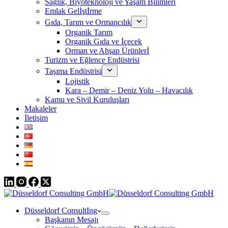
Sağlık, Biyoteknoloji ve Yaşam Bilimleri
Emlak Gelİştİrme
Gıda, Tarım ve Ormancılık
Organik Tarım
Organik Gıda ve İçecek
Orman ve Ahşap Ürünlerİ
Turizm ve Eğlence Endüstrisi
Taşıma Endüstrisi
Lojistik
Kara – Demir – Deniz Yolu – Havacılık
Kamu ve Sivil Kuruluşları
Makaleler
İletişim
Düsseldorf ConsultIng
Başkanın Mesajı