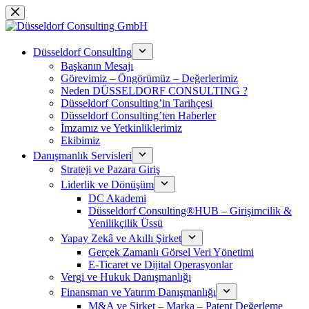
Skip
to
content
Düsseldorf ConsultIng
Başkanın Mesajı
Görevimiz – Öngörümüz – Değerlerimiz
Neden DÜSSELDORF CONSULTING ?
Düsseldorf Consulting’in Tarihçesi
Düsseldorf Consulting’ten Haberler
İmzamız ve Yetkinliklerimiz
Ekibimiz
Danışmanlık Servisleri
Strateji ve Pazara Giriş
Liderlik ve Dönüşüm
DC Akademi
Düsseldorf Consulting®HUB – Girişimcilik &
Yenilikçilik Üssü
Yapay Zekâ ve Akıllı Şirket
Gerçek Zamanlı Görsel Veri Yönetimi
E-Ticaret ve Dijital Operasyonlar
Vergi ve Hukuk Danışmanlığı
Finansman ve Yatırım Danışmanlığı
M&A ve Şirket – Marka – Patent Değerleme