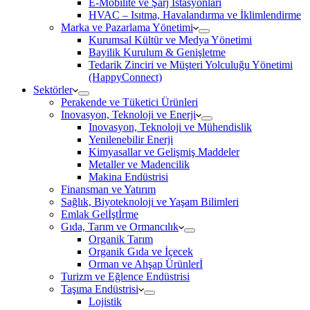
E-Mobilite ve Şarj İstasyonları
HVAC – Isıtma, Havalandırma ve İklimlendirme
Marka ve Pazarlama Yönetimi
Kurumsal Kültür ve Medya Yönetimi
Bayilik Kurulum & Genişletme
Tedarik Zinciri ve Müşteri Yolculuğu Yönetimi
(HappyConnect)
Sektörler
Perakende ve Tüketici Ürünleri
Inovasyon, Teknoloji ve Enerji
Inovasyon, Teknoloji ve Mühendislik
Yenilenebilir Enerji
Kimyasallar ve Gelişmiş Maddeler
Metaller ve Madencilik
Makina Endüstrisi
Finansman ve Yatırım
Sağlık, Biyoteknoloji ve Yaşam Bilimleri
Emlak Gelİştİrme
Gıda, Tarım ve Ormancılık
Organik Tarım
Organik Gıda ve İçecek
Orman ve Ahşap Ürünlerİ
Turizm ve Eğlence Endüstrisi
Taşıma Endüstrisi
Lojistik