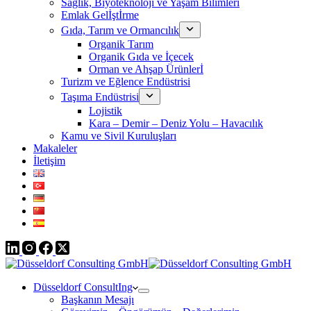
Sağlık, Biyoteknoloji ve Yaşam Bilimleri
Emlak Gelİştİrme
Gıda, Tarım ve Ormancılık
Organik Tarım
Organik Gıda ve İçecek
Orman ve Ahşap Ürünlerİ
Turizm ve Eğlence Endüstrisi
Taşıma Endüstrisi
Lojistik
Kara – Demir – Deniz Yolu – Havacılık
Kamu ve Sivil Kuruluşları
Makaleler
İletişim
Düsseldorf ConsultIng
Başkanın Mesajı