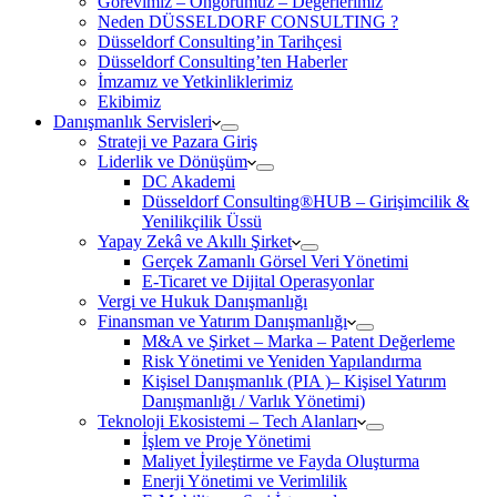
Görevimiz – Öngörümüz – Değerlerimiz
Neden DÜSSELDORF CONSULTING ?
Düsseldorf Consulting’in Tarihçesi
Düsseldorf Consulting’ten Haberler
İmzamız ve Yetkinliklerimiz
Ekibimiz
Danışmanlık Servisleri
Strateji ve Pazara Giriş
Liderlik ve Dönüşüm
DC Akademi
Düsseldorf Consulting®HUB – Girişimcilik &
Yenilikçilik Üssü
Yapay Zekâ ve Akıllı Şirket
Gerçek Zamanlı Görsel Veri Yönetimi
E-Ticaret ve Dijital Operasyonlar
Vergi ve Hukuk Danışmanlığı
Finansman ve Yatırım Danışmanlığı
M&A ve Şirket – Marka – Patent Değerleme
Risk Yönetimi ve Yeniden Yapılandırma
Kişisel Danışmanlık (PIA )– Kişisel Yatırım
Danışmanlığı / Varlık Yönetimi)
Teknoloji Ekosistemi – Tech Alanları
İşlem ve Proje Yönetimi
Maliyet İyileştirme ve Fayda Oluşturma
Enerji Yönetimi ve Verimlilik