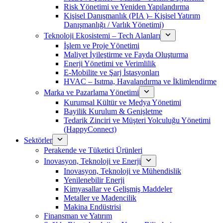
Risk Yönetimi ve Yeniden Yapılandırma
Kişisel Danışmanlık (PIA )– Kişisel Yatırım
Danışmanlığı / Varlık Yönetimi)
Teknoloji Ekosistemi – Tech Alanları
İşlem ve Proje Yönetimi
Maliyet İyileştirme ve Fayda Oluşturma
Enerji Yönetimi ve Verimlilik
E-Mobilite ve Şarj İstasyonları
HVAC – Isıtma, Havalandırma ve İklimlendirme
Marka ve Pazarlama Yönetimi
Kurumsal Kültür ve Medya Yönetimi
Bayilik Kurulum & Genişletme
Tedarik Zinciri ve Müşteri Yolculuğu Yönetimi
(HappyConnect)
Sektörler
Perakende ve Tüketici Ürünleri
Inovasyon, Teknoloji ve Enerji
Inovasyon, Teknoloji ve Mühendislik
Yenilenebilir Enerji
Kimyasallar ve Gelişmiş Maddeler
Metaller ve Madencilik
Makina Endüstrisi
Finansman ve Yatırım