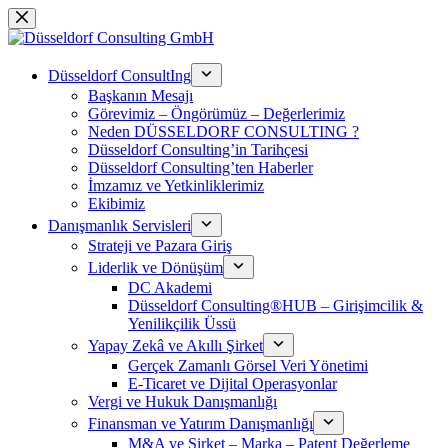
Skip
to
content
Düsseldorf ConsultIng
Başkanın Mesajı
Görevimiz – Öngörümüz – Değerlerimiz
Neden DÜSSELDORF CONSULTING ?
Düsseldorf Consulting’in Tarihçesi
Düsseldorf Consulting’ten Haberler
İmzamız ve Yetkinliklerimiz
Ekibimiz
Danışmanlık Servisleri
Strateji ve Pazara Giriş
Liderlik ve Dönüşüm
DC Akademi
Düsseldorf Consulting®HUB – Girişimcilik &
Yenilikçilik Üssü
Yapay Zekâ ve Akıllı Şirket
Gerçek Zamanlı Görsel Veri Yönetimi
E-Ticaret ve Dijital Operasyonlar
Vergi ve Hukuk Danışmanlığı
Finansman ve Yatırım Danışmanlığı
M&A ve Şirket – Marka – Patent Değerleme