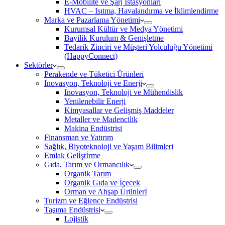
E-Mobilite ve Şarj İstasyonları
HVAC – Isıtma, Havalandırma ve İklimlendirme
Marka ve Pazarlama Yönetimi
Kurumsal Kültür ve Medya Yönetimi
Bayilik Kurulum & Genişletme
Tedarik Zinciri ve Müşteri Yolculuğu Yönetimi
(HappyConnect)
Sektörler
Perakende ve Tüketici Ürünleri
Inovasyon, Teknoloji ve Enerji
Inovasyon, Teknoloji ve Mühendislik
Yenilenebilir Enerji
Kimyasallar ve Gelişmiş Maddeler
Metaller ve Madencilik
Makina Endüstrisi
Finansman ve Yatırım
Sağlık, Biyoteknoloji ve Yaşam Bilimleri
Emlak Gelİştİrme
Gıda, Tarım ve Ormancılık
Organik Tarım
Organik Gıda ve İçecek
Orman ve Ahşap Ürünlerİ
Turizm ve Eğlence Endüstrisi
Taşıma Endüstrisi
Lojistik