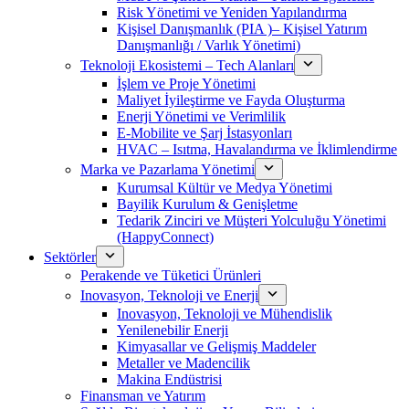
Risk Yönetimi ve Yeniden Yapılandırma
Kişisel Danışmanlık (PIA )– Kişisel Yatırım
Danışmanlığı / Varlık Yönetimi)
Teknoloji Ekosistemi – Tech Alanları
İşlem ve Proje Yönetimi
Maliyet İyileştirme ve Fayda Oluşturma
Enerji Yönetimi ve Verimlilik
E-Mobilite ve Şarj İstasyonları
HVAC – Isıtma, Havalandırma ve İklimlendirme
Marka ve Pazarlama Yönetimi
Kurumsal Kültür ve Medya Yönetimi
Bayilik Kurulum & Genişletme
Tedarik Zinciri ve Müşteri Yolculuğu Yönetimi
(HappyConnect)
Sektörler
Perakende ve Tüketici Ürünleri
Inovasyon, Teknoloji ve Enerji
Inovasyon, Teknoloji ve Mühendislik
Yenilenebilir Enerji
Kimyasallar ve Gelişmiş Maddeler
Metaller ve Madencilik
Makina Endüstrisi
Finansman ve Yatırım