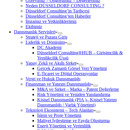
Görevimiz – Öngörümüz – Değerlerimiz
Neden DÜSSELDORF CONSULTING ?
Düsseldorf Consulting’in Tarihçesi
Düsseldorf Consulting’ten Haberler
İmzamız ve Yetkinliklerimiz
Ekibimiz
Danışmanlık Servisleri
Strateji ve Pazara Giriş
Liderlik ve Dönüşüm
DC Akademi
Düsseldorf Consulting®HUB – Girişimcilik &
Yenilikçilik Üssü
Yapay Zekâ ve Akıllı Şirket
Gerçek Zamanlı Görsel Veri Yönetimi
E-Ticaret ve Dijital Operasyonlar
Vergi ve Hukuk Danışmanlığı
Finansman ve Yatırım Danışmanlığı
M&A ve Şirket – Marka – Patent Değerleme
Risk Yönetimi ve Yeniden Yapılandırma
Kişisel Danışmanlık (PIA )– Kişisel Yatırım
Danışmanlığı / Varlık Yönetimi)
Teknoloji Ekosistemi – Tech Alanları
İşlem ve Proje Yönetimi
Maliyet İyileştirme ve Fayda Oluşturma
Enerji Yönetimi ve Verimlilik