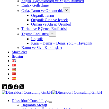
Sağlık, Biyoteknoloji ve Yaşam Bilimleri
Emlak Gelİştİrme
Gıda, Tarım ve Ormancılık
Organik Tarım
Organik Gıda ve İçecek
Orman ve Ahşap Ürünlerİ
Turizm ve Eğlence Endüstrisi
Taşıma Endüstrisi
Lojistik
Kara – Demir – Deniz Yolu – Havacılık
Kamu ve Sivil Kuruluşları
Makaleler
İletişim
Düsseldorf ConsultIng
Başkanın Mesajı