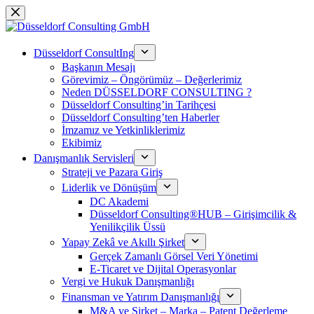
Skip
to
content
Düsseldorf ConsultIng
Başkanın Mesajı
Görevimiz – Öngörümüz – Değerlerimiz
Neden DÜSSELDORF CONSULTING ?
Düsseldorf Consulting’in Tarihçesi
Düsseldorf Consulting’ten Haberler
İmzamız ve Yetkinliklerimiz
Ekibimiz
Danışmanlık Servisleri
Strateji ve Pazara Giriş
Liderlik ve Dönüşüm
DC Akademi
Düsseldorf Consulting®HUB – Girişimcilik &
Yenilikçilik Üssü
Yapay Zekâ ve Akıllı Şirket
Gerçek Zamanlı Görsel Veri Yönetimi
E-Ticaret ve Dijital Operasyonlar
Vergi ve Hukuk Danışmanlığı
Finansman ve Yatırım Danışmanlığı
M&A ve Şirket – Marka – Patent Değerleme