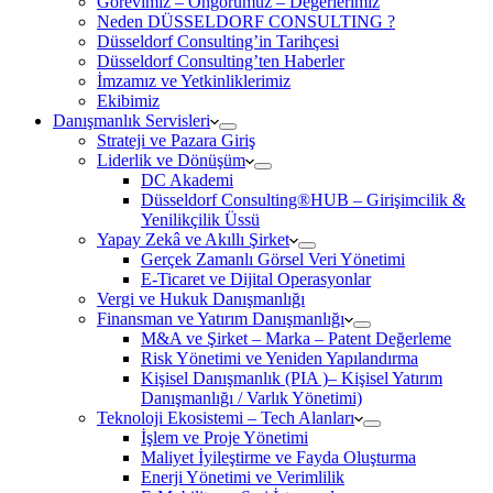
Görevimiz – Öngörümüz – Değerlerimiz
Neden DÜSSELDORF CONSULTING ?
Düsseldorf Consulting’in Tarihçesi
Düsseldorf Consulting’ten Haberler
İmzamız ve Yetkinliklerimiz
Ekibimiz
Danışmanlık Servisleri
Strateji ve Pazara Giriş
Liderlik ve Dönüşüm
DC Akademi
Düsseldorf Consulting®HUB – Girişimcilik &
Yenilikçilik Üssü
Yapay Zekâ ve Akıllı Şirket
Gerçek Zamanlı Görsel Veri Yönetimi
E-Ticaret ve Dijital Operasyonlar
Vergi ve Hukuk Danışmanlığı
Finansman ve Yatırım Danışmanlığı
M&A ve Şirket – Marka – Patent Değerleme
Risk Yönetimi ve Yeniden Yapılandırma
Kişisel Danışmanlık (PIA )– Kişisel Yatırım
Danışmanlığı / Varlık Yönetimi)
Teknoloji Ekosistemi – Tech Alanları
İşlem ve Proje Yönetimi
Maliyet İyileştirme ve Fayda Oluşturma
Enerji Yönetimi ve Verimlilik