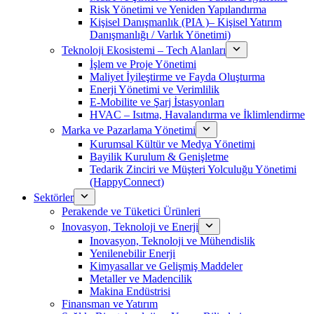
Risk Yönetimi ve Yeniden Yapılandırma
Kişisel Danışmanlık (PIA )– Kişisel Yatırım
Danışmanlığı / Varlık Yönetimi)
Teknoloji Ekosistemi – Tech Alanları
İşlem ve Proje Yönetimi
Maliyet İyileştirme ve Fayda Oluşturma
Enerji Yönetimi ve Verimlilik
E-Mobilite ve Şarj İstasyonları
HVAC – Isıtma, Havalandırma ve İklimlendirme
Marka ve Pazarlama Yönetimi
Kurumsal Kültür ve Medya Yönetimi
Bayilik Kurulum & Genişletme
Tedarik Zinciri ve Müşteri Yolculuğu Yönetimi
(HappyConnect)
Sektörler
Perakende ve Tüketici Ürünleri
Inovasyon, Teknoloji ve Enerji
Inovasyon, Teknoloji ve Mühendislik
Yenilenebilir Enerji
Kimyasallar ve Gelişmiş Maddeler
Metaller ve Madencilik
Makina Endüstrisi
Finansman ve Yatırım