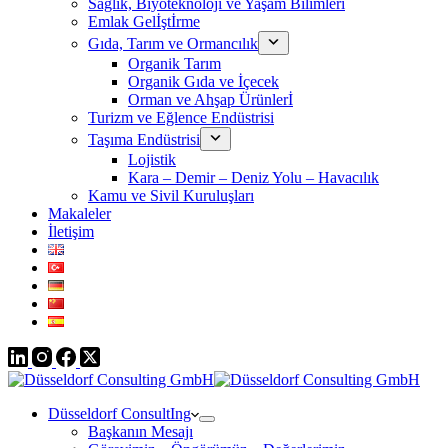
Sağlık, Biyoteknoloji ve Yaşam Bilimleri
Emlak Gelİştİrme
Gıda, Tarım ve Ormancılık
Organik Tarım
Organik Gıda ve İçecek
Orman ve Ahşap Ürünlerİ
Turizm ve Eğlence Endüstrisi
Taşıma Endüstrisi
Lojistik
Kara – Demir – Deniz Yolu – Havacılık
Kamu ve Sivil Kuruluşları
Makaleler
İletişim
Düsseldorf ConsultIng
Başkanın Mesajı