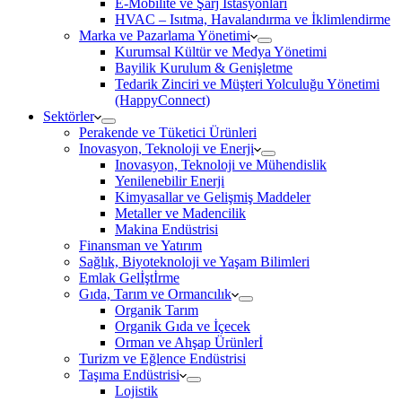
E-Mobilite ve Şarj İstasyonları
HVAC – Isıtma, Havalandırma ve İklimlendirme
Marka ve Pazarlama Yönetimi
Kurumsal Kültür ve Medya Yönetimi
Bayilik Kurulum & Genişletme
Tedarik Zinciri ve Müşteri Yolculuğu Yönetimi
(HappyConnect)
Sektörler
Perakende ve Tüketici Ürünleri
Inovasyon, Teknoloji ve Enerji
Inovasyon, Teknoloji ve Mühendislik
Yenilenebilir Enerji
Kimyasallar ve Gelişmiş Maddeler
Metaller ve Madencilik
Makina Endüstrisi
Finansman ve Yatırım
Sağlık, Biyoteknoloji ve Yaşam Bilimleri
Emlak Gelİştİrme
Gıda, Tarım ve Ormancılık
Organik Tarım
Organik Gıda ve İçecek
Orman ve Ahşap Ürünlerİ
Turizm ve Eğlence Endüstrisi
Taşıma Endüstrisi
Lojistik