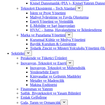
Kişisel Danışmanlık (PIA )– Kişisel Yatırım Danışm
Teknoloji Ekosistemi – Tech Alanları
İşlem ve Proje Yönetimi
Maliyet İyileştirme ve Fayda Oluşturma
Enerji Yönetimi ve Verimlilik
E-Mobilite ve Şarj İstasyonları
HVAC – Isıtma, Havalandırma ve İklimlendirme
Marka ve Pazarlama Yönetimi
Kurumsal Kültür ve Medya Yönetimi
Bayilik Kurulum & Genişletme
Tedarik Zinciri ve Müşteri Yolculuğu Yönetimi (
Sektörler
Perakende ve Tüketici Ürünleri
Inovasyon, Teknoloji ve Enerji
Inovasyon, Teknoloji ve Mühendislik
Yenilenebilir Enerji
Kimyasallar ve Gelişmiş Maddeler
Metaller ve Madencilik
Makina Endüstrisi
Finansman ve Yatırım
Sağlık, Biyoteknoloji ve Yaşam Bilimleri
Emlak Gelİştİrme
Gıda, Tarım ve Ormancılık