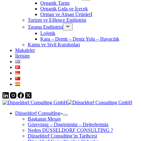
Organik Tarım
Organik Gıda ve İçecek
Orman ve Ahşap Ürünlerİ
Turizm ve Eğlence Endüstrisi
Taşıma Endüstrisi
Lojistik
Kara – Demir – Deniz Yolu – Havacılık
Kamu ve Sivil Kuruluşları
Makaleler
İletişim
Düsseldorf ConsultIng
Başkanın Mesajı
Görevimiz – Öngörümüz – Değerlerimiz
Neden DÜSSELDORF CONSULTING ?
Düsseldorf Consulting’in Tarihçesi