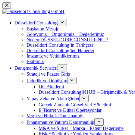
Skip
to
content
Düsseldorf ConsultIng
Başkanın Mesajı
Görevimiz – Öngörümüz – Değerlerimiz
Neden DÜSSELDORF CONSULTING ?
Düsseldorf Consulting’in Tarihçesi
Düsseldorf Consulting’ten Haberler
İmzamız ve Yetkinliklerimiz
Ekibimiz
Danışmanlık Servisleri
Strateji ve Pazara Giriş
Liderlik ve Dönüşüm
DC Akademi
Düsseldorf Consulting®HUB – Girişimcilik & Yeni
Yapay Zekâ ve Akıllı Şirket
Gerçek Zamanlı Görsel Veri Yönetimi
E-Ticaret ve Dijital Operasyonlar
Vergi ve Hukuk Danışmanlığı
Finansman ve Yatırım Danışmanlığı
M&A ve Şirket – Marka – Patent Değerleme
Risk Yönetimi ve Yeniden Yapılandırma