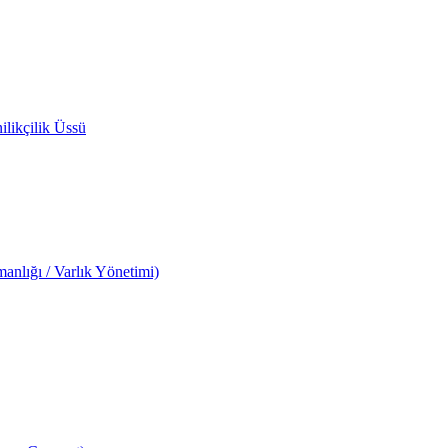
likçilik Üssü
anlığı / Varlık Yönetimi)