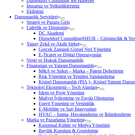
Düsseldorf Consulting’ten Haberler
İmzamız ve Yetkinliklerimiz
Ekibimiz
Danışmanlık Servisleri
Strateji ve Pazara Giriş
Liderlik ve Dönüşüm
DC Akademi
Düsseldorf Consulting®HUB – Girişimcilik & Yeni
Yapay Zekâ ve Akıllı Şirket
Gerçek Zamanlı Görsel Veri Yönetimi
E-Ticaret ve Dijital Operasyonlar
Vergi ve Hukuk Danışmanlığı
Finansman ve Yatırım Danışmanlığı
M&A ve Şirket – Marka – Patent Değerleme
Risk Yönetimi ve Yeniden Yapılandırma
Kişisel Danışmanlık (PIA )– Kişisel Yatırım Danışm
Teknoloji Ekosistemi – Tech Alanları
İşlem ve Proje Yönetimi
Maliyet İyileştirme ve Fayda Oluşturma
Enerji Yönetimi ve Verimlilik
E-Mobilite ve Şarj İstasyonları
HVAC – Isıtma, Havalandırma ve İklimlendirme
Marka ve Pazarlama Yönetimi
Kurumsal Kültür ve Medya Yönetimi
Bayilik Kurulum & Genişletme