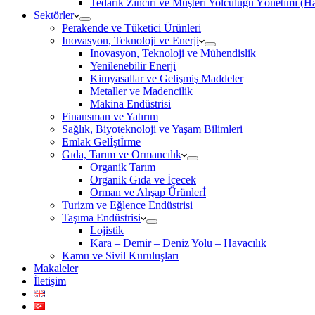
Tedarik Zinciri ve Müşteri Yolculuğu Yönetimi (
Sektörler
Perakende ve Tüketici Ürünleri
Inovasyon, Teknoloji ve Enerji
Inovasyon, Teknoloji ve Mühendislik
Yenilenebilir Enerji
Kimyasallar ve Gelişmiş Maddeler
Metaller ve Madencilik
Makina Endüstrisi
Finansman ve Yatırım
Sağlık, Biyoteknoloji ve Yaşam Bilimleri
Emlak Gelİştİrme
Gıda, Tarım ve Ormancılık
Organik Tarım
Organik Gıda ve İçecek
Orman ve Ahşap Ürünlerİ
Turizm ve Eğlence Endüstrisi
Taşıma Endüstrisi
Lojistik
Kara – Demir – Deniz Yolu – Havacılık
Kamu ve Sivil Kuruluşları
Makaleler
İletişim