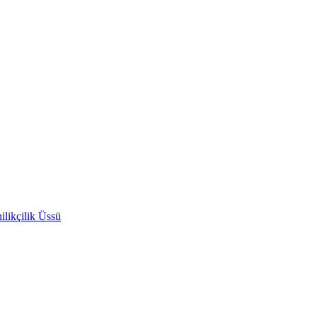
likçilik Üssü