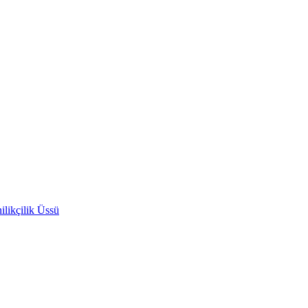
likçilik Üssü