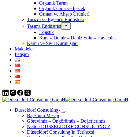
Organik Tarım
Organik Gıda ve İçecek
Orman ve Ahşap Ürünlerİ
Turizm ve Eğlence Endüstrisi
Taşıma Endüstrisi
Lojistik
Kara – Demir – Deniz Yolu – Havacılık
Kamu ve Sivil Kuruluşları
Makaleler
İletişim
Düsseldorf ConsultIng
Başkanın Mesajı
Görevimiz – Öngörümüz – Değerlerimiz
Neden DÜSSELDORF CONSULTING ?
Düsseldorf Consulting’in Tarihçesi