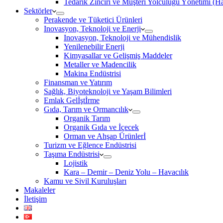
Tedarik Zinciri ve Müşteri Yolculuğu Yönetimi (
Sektörler
Perakende ve Tüketici Ürünleri
Inovasyon, Teknoloji ve Enerji
Inovasyon, Teknoloji ve Mühendislik
Yenilenebilir Enerji
Kimyasallar ve Gelişmiş Maddeler
Metaller ve Madencilik
Makina Endüstrisi
Finansman ve Yatırım
Sağlık, Biyoteknoloji ve Yaşam Bilimleri
Emlak Gelİştİrme
Gıda, Tarım ve Ormancılık
Organik Tarım
Organik Gıda ve İçecek
Orman ve Ahşap Ürünlerİ
Turizm ve Eğlence Endüstrisi
Taşıma Endüstrisi
Lojistik
Kara – Demir – Deniz Yolu – Havacılık
Kamu ve Sivil Kuruluşları
Makaleler
İletişim