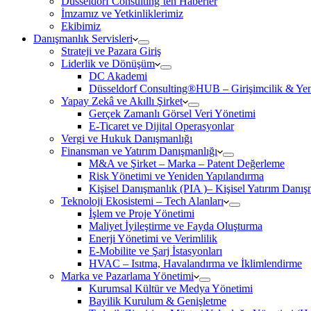
Düsseldorf Consulting’ten Haberler
İmzamız ve Yetkinliklerimiz
Ekibimiz
Danışmanlık Servisleri
Strateji ve Pazara Giriş
Liderlik ve Dönüşüm
DC Akademi
Düsseldorf Consulting®HUB – Girişimcilik & Yeni
Yapay Zekâ ve Akıllı Şirket
Gerçek Zamanlı Görsel Veri Yönetimi
E-Ticaret ve Dijital Operasyonlar
Vergi ve Hukuk Danışmanlığı
Finansman ve Yatırım Danışmanlığı
M&A ve Şirket – Marka – Patent Değerleme
Risk Yönetimi ve Yeniden Yapılandırma
Kişisel Danışmanlık (PIA )– Kişisel Yatırım Danışm
Teknoloji Ekosistemi – Tech Alanları
İşlem ve Proje Yönetimi
Maliyet İyileştirme ve Fayda Oluşturma
Enerji Yönetimi ve Verimlilik
E-Mobilite ve Şarj İstasyonları
HVAC – Isıtma, Havalandırma ve İklimlendirme
Marka ve Pazarlama Yönetimi
Kurumsal Kültür ve Medya Yönetimi
Bayilik Kurulum & Genişletme