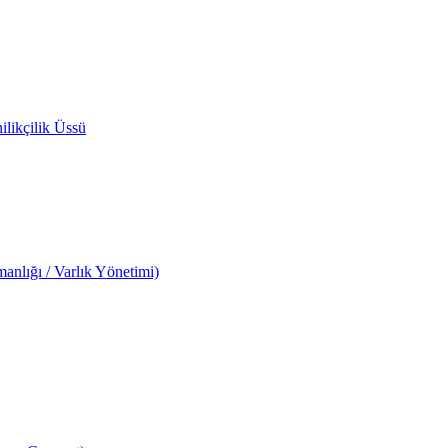
likçilik Üssü
anlığı / Varlık Yönetimi)