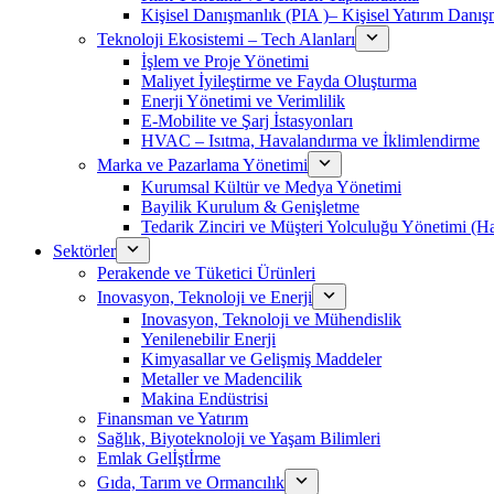
Kişisel Danışmanlık (PIA )– Kişisel Yatırım Danışm
Teknoloji Ekosistemi – Tech Alanları
İşlem ve Proje Yönetimi
Maliyet İyileştirme ve Fayda Oluşturma
Enerji Yönetimi ve Verimlilik
E-Mobilite ve Şarj İstasyonları
HVAC – Isıtma, Havalandırma ve İklimlendirme
Marka ve Pazarlama Yönetimi
Kurumsal Kültür ve Medya Yönetimi
Bayilik Kurulum & Genişletme
Tedarik Zinciri ve Müşteri Yolculuğu Yönetimi (
Sektörler
Perakende ve Tüketici Ürünleri
Inovasyon, Teknoloji ve Enerji
Inovasyon, Teknoloji ve Mühendislik
Yenilenebilir Enerji
Kimyasallar ve Gelişmiş Maddeler
Metaller ve Madencilik
Makina Endüstrisi
Finansman ve Yatırım
Sağlık, Biyoteknoloji ve Yaşam Bilimleri
Emlak Gelİştİrme
Gıda, Tarım ve Ormancılık