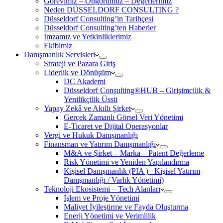
Görevimiz – Öngörümüz – Değerlerimiz
Neden DÜSSELDORF CONSULTING ?
Düsseldorf Consulting’in Tarihçesi
Düsseldorf Consulting’ten Haberler
İmzamız ve Yetkinliklerimiz
Ekibimiz
Danışmanlık Servisleri
Strateji ve Pazara Giriş
Liderlik ve Dönüşüm
DC Akademi
Düsseldorf Consulting®HUB – Girişimcilik &
Yenilikçilik Üssü
Yapay Zekâ ve Akıllı Şirket
Gerçek Zamanlı Görsel Veri Yönetimi
E-Ticaret ve Dijital Operasyonlar
Vergi ve Hukuk Danışmanlığı
Finansman ve Yatırım Danışmanlığı
M&A ve Şirket – Marka – Patent Değerleme
Risk Yönetimi ve Yeniden Yapılandırma
Kişisel Danışmanlık (PIA )– Kişisel Yatırım
Danışmanlığı / Varlık Yönetimi)
Teknoloji Ekosistemi – Tech Alanları
İşlem ve Proje Yönetimi
Maliyet İyileştirme ve Fayda Oluşturma
Enerji Yönetimi ve Verimlilik