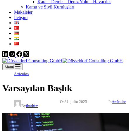
Kara – Demir – Deniz Yolu – Havacılık
Kamu ve Sivil Kuruluşları
Makaleler
İletişim
Menú
Artículos
Varsayılan Başlık
On
31. julio 2025
In
Artículos
By
ibrahim