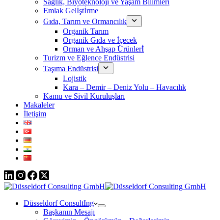
Sağlık, Biyoteknoloji ve Yaşam Bilimleri
Emlak Gelİştİrme
Gıda, Tarım ve Ormancılık
Organik Tarım
Organik Gıda ve İçecek
Orman ve Ahşap Ürünlerİ
Turizm ve Eğlence Endüstrisi
Taşıma Endüstrisi
Lojistik
Kara – Demir – Deniz Yolu – Havacılık
Kamu ve Sivil Kuruluşları
Makaleler
İletişim
Düsseldorf ConsultIng
Başkanın Mesajı