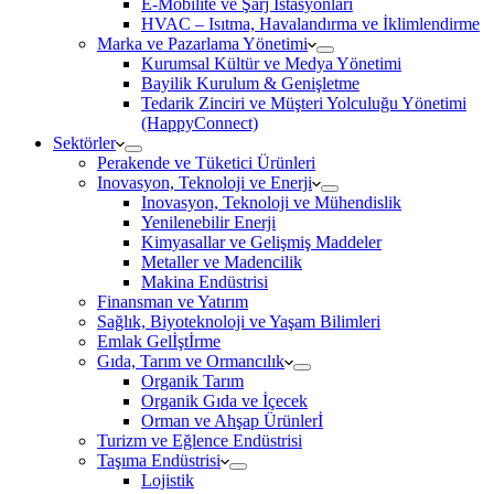
E-Mobilite ve Şarj İstasyonları
HVAC – Isıtma, Havalandırma ve İklimlendirme
Marka ve Pazarlama Yönetimi
Kurumsal Kültür ve Medya Yönetimi
Bayilik Kurulum & Genişletme
Tedarik Zinciri ve Müşteri Yolculuğu Yönetimi
(HappyConnect)
Sektörler
Perakende ve Tüketici Ürünleri
Inovasyon, Teknoloji ve Enerji
Inovasyon, Teknoloji ve Mühendislik
Yenilenebilir Enerji
Kimyasallar ve Gelişmiş Maddeler
Metaller ve Madencilik
Makina Endüstrisi
Finansman ve Yatırım
Sağlık, Biyoteknoloji ve Yaşam Bilimleri
Emlak Gelİştİrme
Gıda, Tarım ve Ormancılık
Organik Tarım
Organik Gıda ve İçecek
Orman ve Ahşap Ürünlerİ
Turizm ve Eğlence Endüstrisi
Taşıma Endüstrisi
Lojistik