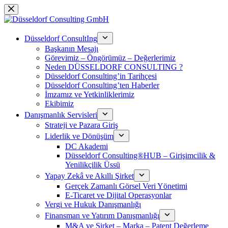
Saltar
al
contenido
Düsseldorf ConsultIng
Başkanın Mesajı
Görevimiz – Öngörümüz – Değerlerimiz
Neden DÜSSELDORF CONSULTING ?
Düsseldorf Consulting’in Tarihçesi
Düsseldorf Consulting’ten Haberler
İmzamız ve Yetkinliklerimiz
Ekibimiz
Danışmanlık Servisleri
Strateji ve Pazara Giriş
Liderlik ve Dönüşüm
DC Akademi
Düsseldorf Consulting®HUB – Girişimcilik &
Yenilikçilik Üssü
Yapay Zekâ ve Akıllı Şirket
Gerçek Zamanlı Görsel Veri Yönetimi
E-Ticaret ve Dijital Operasyonlar
Vergi ve Hukuk Danışmanlığı
Finansman ve Yatırım Danışmanlığı
M&A ve Şirket – Marka – Patent Değerleme