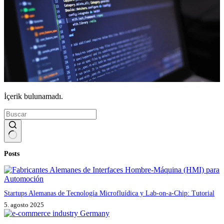
İçerik bulunamadı.
Sin
Posts
resultados
Startups Alemanas de Tecnología Microfluídica y Lab-on-a-Chip: Tutorial
5. agosto 2025