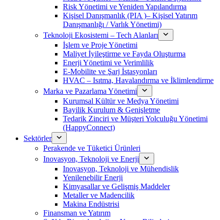
Risk Yönetimi ve Yeniden Yapılandırma
Kişisel Danışmanlık (PIA )– Kişisel Yatırım
Danışmanlığı / Varlık Yönetimi)
Teknoloji Ekosistemi – Tech Alanları
İşlem ve Proje Yönetimi
Maliyet İyileştirme ve Fayda Oluşturma
Enerji Yönetimi ve Verimlilik
E-Mobilite ve Şarj İstasyonları
HVAC – Isıtma, Havalandırma ve İklimlendirme
Marka ve Pazarlama Yönetimi
Kurumsal Kültür ve Medya Yönetimi
Bayilik Kurulum & Genişletme
Tedarik Zinciri ve Müşteri Yolculuğu Yönetimi
(HappyConnect)
Sektörler
Perakende ve Tüketici Ürünleri
Inovasyon, Teknoloji ve Enerji
Inovasyon, Teknoloji ve Mühendislik
Yenilenebilir Enerji
Kimyasallar ve Gelişmiş Maddeler
Metaller ve Madencilik
Makina Endüstrisi
Finansman ve Yatırım