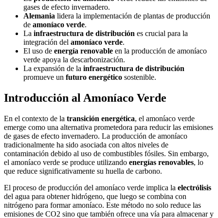
gases de efecto invernadero.
Alemania
lidera la implementación de plantas de producción
de
amoníaco verde
.
La
infraestructura de distribución
es crucial para la
integración del
amoníaco verde
.
El uso de
energía renovable
en la producción de amoníaco
verde apoya la descarbonización.
La expansión de la
infraestructura de distribución
promueve un
futuro energético
sostenible.
Introducción al Amoníaco Verde
En el contexto de la
transición energética
, el amoníaco verde
emerge como una alternativa prometedora para reducir las emisiones
de gases de efecto invernadero. La producción de amoníaco
tradicionalmente ha sido asociada con altos niveles de
contaminación debido al uso de combustibles fósiles. Sin embargo,
el amoníaco verde se produce utilizando
energías renovables
, lo
que reduce significativamente su huella de carbono.
El proceso de producción del amoníaco verde implica la
electrólisis
del agua para obtener hidrógeno, que luego se combina con
nitrógeno para formar amoníaco. Este método no solo reduce las
emisiones de CO2 sino que también ofrece una vía para almacenar y