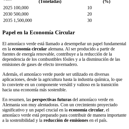
(Toneladas)
(%)
2025
100,000
10
2030
500,000
20
2035
1,500,000
30
Papel en la Economía Circular
El amoníaco verde está llamado a desempeñar un papel fundamental
en la
economía circular
alemana. Al ser producido a partir de
fuentes de energía renovable, contribuye a la reducción de la
dependencia de los combustibles fósiles y a la disminución de las
emisiones de gases de efecto invernadero.
Además, el amoníaco verde puede ser utilizado en diversas
aplicaciones, desde la agricultura hasta la industria química, lo que
lo convierte en un componente versátil y valioso en la transición
hacia una economía más sostenible.
En resumen, las
perspectivas futuras
del amoníaco verde en
Alemania son muy alentadoras. Con un crecimiento proyectado
significativo y un papel crucial en la
economía circular
, el
amoníaco verde está preparado para contribuir de manera importante
a la sostenibilidad y la
reducción de emisiones
en el país.