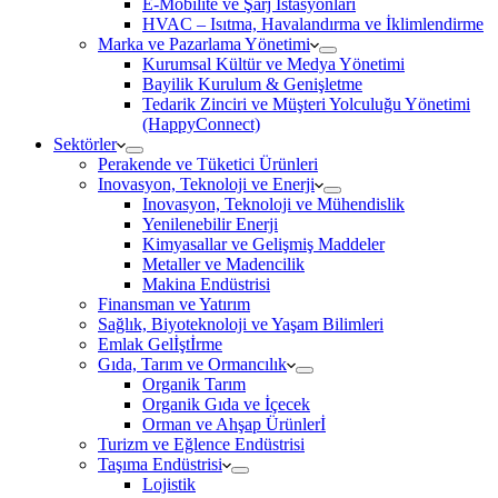
E-Mobilite ve Şarj İstasyonları
HVAC – Isıtma, Havalandırma ve İklimlendirme
Marka ve Pazarlama Yönetimi
Kurumsal Kültür ve Medya Yönetimi
Bayilik Kurulum & Genişletme
Tedarik Zinciri ve Müşteri Yolculuğu Yönetimi
(HappyConnect)
Sektörler
Perakende ve Tüketici Ürünleri
Inovasyon, Teknoloji ve Enerji
Inovasyon, Teknoloji ve Mühendislik
Yenilenebilir Enerji
Kimyasallar ve Gelişmiş Maddeler
Metaller ve Madencilik
Makina Endüstrisi
Finansman ve Yatırım
Sağlık, Biyoteknoloji ve Yaşam Bilimleri
Emlak Gelİştİrme
Gıda, Tarım ve Ormancılık
Organik Tarım
Organik Gıda ve İçecek
Orman ve Ahşap Ürünlerİ
Turizm ve Eğlence Endüstrisi
Taşıma Endüstrisi
Lojistik