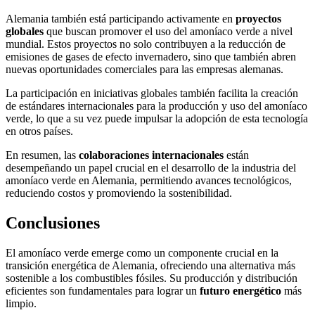
Alemania también está participando activamente en
proyectos
globales
que buscan promover el uso del amoníaco verde a nivel
mundial. Estos proyectos no solo contribuyen a la reducción de
emisiones de gases de efecto invernadero, sino que también abren
nuevas oportunidades comerciales para las empresas alemanas.
La participación en iniciativas globales también facilita la creación
de estándares internacionales para la producción y uso del amoníaco
verde, lo que a su vez puede impulsar la adopción de esta tecnología
en otros países.
En resumen, las
colaboraciones internacionales
están
desempeñando un papel crucial en el desarrollo de la industria del
amoníaco verde en Alemania, permitiendo avances tecnológicos,
reduciendo costos y promoviendo la sostenibilidad.
Conclusiones
El amoníaco verde emerge como un componente crucial en la
transición energética de Alemania, ofreciendo una alternativa más
sostenible a los combustibles fósiles. Su producción y distribución
eficientes son fundamentales para lograr un
futuro energético
más
limpio.