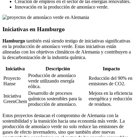
Creación de empleos en el sector de las energías renovables.
Innovación en la producción de amoníaco verde.
Iniciativas en Hamburgo
Hamburgo
también está siendo testigo de iniciativas significativas
en la producción de amoníaco verde. Estas iniciativas están
alineadas con los objetivos climáticos de Alemania y contribuyen a
la descarbonización de la industria química.
Iniciativa
Descripción
Impacto
Producción de amoníaco
Proyecto
Reducción del 90% en
verde utilizando energía
Hanse
emisiones de CO2.
eólica.
Desarrollo de procesos
Mejora en la eficiencia
Iniciativa
químicos sostenibles para la
energética y reducción
GreenChem
producción de amoníaco.
de residuos.
Estos proyectos destacan el compromiso de Alemania con la
sostenibilidad y la transición hacia una economía más verde. La
producción de amoníaco verde no solo reduce las emisiones de
gases de efecto invernadero, sino que también abre nuevas