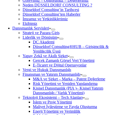
Görevimiz – Öngörümüz – Değerlerimiz
Neden DÜSSELDORF CONSULTING ?
Düsseldorf Consulting’in Tarihçesi
Düsseldorf Consulting’ten Haberler
İmzamız ve Yetkinliklerimiz
Ekibimiz
Danışmanlık Servisleri
Strateji ve Pazara Giriş
Liderlik ve Dönüşüm
DC Akademi
Düsseldorf Consulting®HUB – Girişimcilik &
Yenilikçilik Üssü
Yapay Zekâ ve Akıllı Şirket
Gerçek Zamanlı Görsel Veri Yönetimi
E-Ticaret ve Dijital Operasyonlar
Vergi ve Hukuk Danışmanlığı
Finansman ve Yatırım Danışmanlığı
M&A ve Şirket – Marka – Patent Değerleme
Risk Yönetimi ve Yeniden Yapılandırma
Kişisel Danışmanlık (PIA )– Kişisel Yatırım
Danışmanlığı / Varlık Yönetimi)
Teknoloji Ekosistemi – Tech Alanları
İşlem ve Proje Yönetimi
Maliyet İyileştirme ve Fayda Oluşturma
Enerji Yönetimi ve Verimlilik