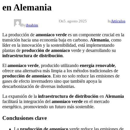
en Alemania
On
5. agosto 2025
In
Artículos
By
ibrahim
La producción de
amoníaco verde
es un componente crucial en la
transición hacia una economía baja en carbono.
Alemania
, como
líder en la innovación y la sostenibilidad, está implementando
plantas de
producción de amoníaco
verde y desarrollando su
infraestructura de distribución
.
El
amoníaco verde
, producido utilizando
energía renovable
,
ofrece una alternativa más limpia a los métodos tradicionales de
producción de amoníaco
. Esto no solo reduce las emisiones de
gases de efecto invernadero sino que también apoya la
descarbonización de diversas industrias.
La expansión de la
infraestructura de distribución
en
Alemania
facilitará la integración del
amoníaco verde
en el mercado
energético, promoviendo un futuro más sostenible.
Conclusiones clave
La
producción de amoníaco
verde reduce las emisiones de