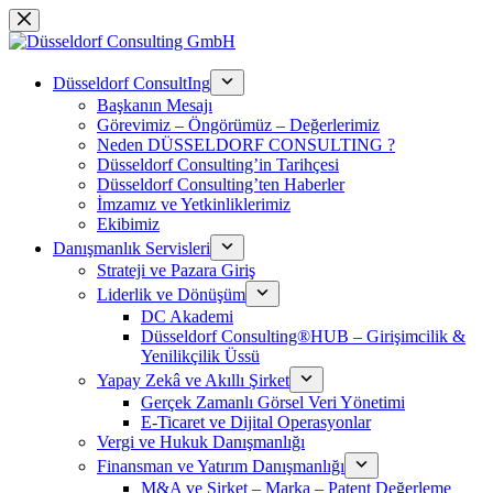
Saltar
al
contenido
Düsseldorf ConsultIng
Başkanın Mesajı
Görevimiz – Öngörümüz – Değerlerimiz
Neden DÜSSELDORF CONSULTING ?
Düsseldorf Consulting’in Tarihçesi
Düsseldorf Consulting’ten Haberler
İmzamız ve Yetkinliklerimiz
Ekibimiz
Danışmanlık Servisleri
Strateji ve Pazara Giriş
Liderlik ve Dönüşüm
DC Akademi
Düsseldorf Consulting®HUB – Girişimcilik &
Yenilikçilik Üssü
Yapay Zekâ ve Akıllı Şirket
Gerçek Zamanlı Görsel Veri Yönetimi
E-Ticaret ve Dijital Operasyonlar
Vergi ve Hukuk Danışmanlığı
Finansman ve Yatırım Danışmanlığı
M&A ve Şirket – Marka – Patent Değerleme