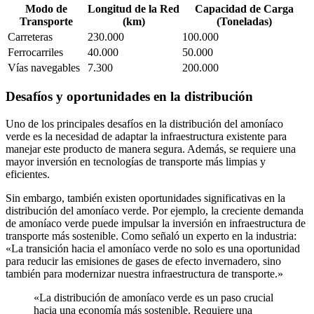
Modo de
Longitud de la Red
Capacidad de Carga
Transporte
(km)
(Toneladas)
Carreteras
230.000
100.000
Ferrocarriles
40.000
50.000
Vías navegables
7.300
200.000
Desafíos y oportunidades en la distribución
Uno de los principales desafíos en la distribución del amoníaco
verde es la necesidad de adaptar la infraestructura existente para
manejar este producto de manera segura. Además, se requiere una
mayor inversión en tecnologías de transporte más limpias y
eficientes.
Sin embargo, también existen oportunidades significativas en la
distribución del amoníaco verde. Por ejemplo, la creciente demanda
de amoníaco verde puede impulsar la inversión en infraestructura de
transporte más sostenible. Como señaló un experto en la industria:
«La transición hacia el amoníaco verde no solo es una oportunidad
para reducir las emisiones de gases de efecto invernadero, sino
también para modernizar nuestra infraestructura de transporte.»
«La distribución de amoníaco verde es un paso crucial
hacia una economía más sostenible. Requiere una