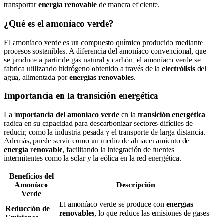
transportar
energía renovable
de manera eficiente.
¿Qué es el amoníaco verde?
El amoníaco verde es un compuesto químico producido mediante
procesos sostenibles. A diferencia del amoníaco convencional, que
se produce a partir de gas natural y carbón, el amoníaco verde se
fabrica utilizando hidrógeno obtenido a través de la
electrólisis
del
agua, alimentada por
energías renovables
.
Importancia en la transición energética
La
importancia del amoníaco verde
en la
transición energética
radica en su capacidad para descarbonizar sectores difíciles de
reducir, como la industria pesada y el transporte de larga distancia.
Además, puede servir como un medio de almacenamiento de
energía renovable
, facilitando la integración de fuentes
intermitentes como la solar y la eólica en la red energética.
Beneficios del
Amoníaco
Descripción
Verde
El amoníaco verde se produce con
energías
Reducción de
renovables
, lo que reduce las emisiones de gases