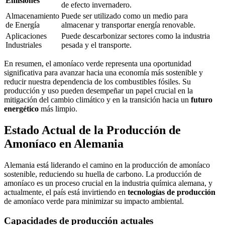
Emisiones
de efecto invernadero.
Almacenamiento
Puede ser utilizado como un medio para
de Energía
almacenar y transportar energía renovable.
Aplicaciones
Puede descarbonizar sectores como la industria
Industriales
pesada y el transporte.
En resumen, el amoníaco verde representa una oportunidad
significativa para avanzar hacia una economía más sostenible y
reducir nuestra dependencia de los combustibles fósiles. Su
producción y uso pueden desempeñar un papel crucial en la
mitigación del cambio climático y en la transición hacia un
futuro
energético
más limpio.
Estado Actual de la Producción de
Amoníaco en Alemania
Alemania está liderando el camino en la producción de amoníaco
sostenible, reduciendo su huella de carbono. La producción de
amoníaco es un proceso crucial en la industria química alemana, y
actualmente, el país está invirtiendo en
tecnologías de producción
de amoníaco verde para minimizar su impacto ambiental.
Capacidades de producción actuales