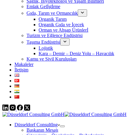
Sağlık, Biyoteknoloji ve Yaşam Bilimleri
Emlak Gelİştİrme
Gıda, Tarım ve Ormancılık
Organik Tarım
Organik Gıda ve İçecek
Orman ve Ahşap Ürünlerİ
Turizm ve Eğlence Endüstrisi
Taşıma Endüstrisi
Lojistik
Kara – Demir – Deniz Yolu – Havacılık
Kamu ve Sivil Kuruluşları
Makaleler
İletişim
Düsseldorf ConsultIng
Başkanın Mesajı