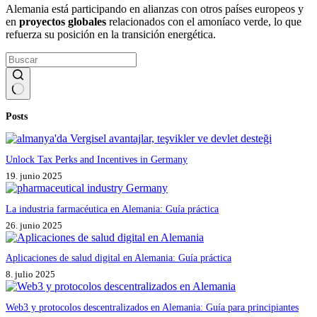
Alemania está participando en alianzas con otros países europeos y
en
proyectos globales
relacionados con el amoníaco verde, lo que
refuerza su posición en la transición energética.
Sin
Posts
resultados
Unlock Tax Perks and Incentives in Germany
19. junio 2025
La industria farmacéutica en Alemania: Guía práctica
26. junio 2025
Aplicaciones de salud digital en Alemania: Guía práctica
8. julio 2025
Web3 y protocolos descentralizados en Alemania: Guía para principiantes