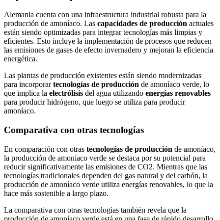
Alemania cuenta con una infraestructura industrial robusta para la
producción de amoníaco. Las
capacidades de producción
actuales
están siendo optimizadas para integrar tecnologías más limpias y
eficientes. Esto incluye la implementación de procesos que reducen
las emisiones de gases de efecto invernadero y mejoran la eficiencia
energética.
Las plantas de producción existentes están siendo modernizadas
para incorporar
tecnologías de producción
de amoníaco verde, lo
que implica la
electrólisis
del agua utilizando
energías renovables
para producir hidrógeno, que luego se utiliza para producir
amoníaco.
Comparativa con otras tecnologías
En comparación con otras
tecnologías de producción
de amoníaco,
la producción de amoníaco verde se destaca por su potencial para
reducir significativamente las emisiones de CO2. Mientras que las
tecnologías tradicionales dependen del gas natural y del carbón, la
producción de amoníaco verde utiliza energías renovables, lo que la
hace más sostenible a largo plazo.
La comparativa con otras tecnologías también revela que la
producción de amoníaco verde está en una fase de rápido desarrollo,