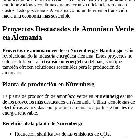
con innovaciones continuas que mejoran su eficiencia y reducen
costos. Esto posiciona a Alemania como un líder en la transición
hacia una economía más sostenible.
Proyectos Destacados de Amoníaco Verde
en Alemania
Proyectos de amoníaco verde
en
Núremberg
y
Hamburgo
están
revolucionando la industria energética alemana. Estos proyectos no
solo contribuyen a la
transición energética
del país, sino que
también ofrecen soluciones sostenibles para la producción de
amoníaco.
Planta de producción en Núremberg
La planta de producción de amoníaco verde en
Núremberg
es uno
de los proyectos más destacados en Alemania. Utiliza tecnologías de
electrólisis avanzadas para producir amoníaco a partir de fuentes de
energía renovable.
Beneficios de la planta de Núremberg:
Reducción significativa de las emisiones de CO2.