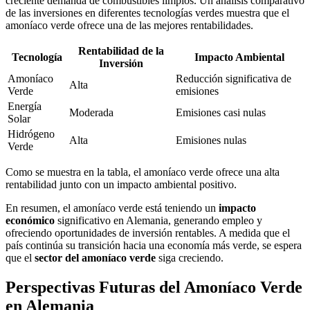
creciente demanda de combustibles limpios. Un análisis comparativo
de las inversiones en diferentes tecnologías verdes muestra que el
amoníaco verde ofrece una de las mejores rentabilidades.
Rentabilidad de la
Tecnología
Impacto Ambiental
Inversión
Amoníaco
Reducción significativa de
Alta
Verde
emisiones
Energía
Moderada
Emisiones casi nulas
Solar
Hidrógeno
Alta
Emisiones nulas
Verde
Como se muestra en la tabla, el amoníaco verde ofrece una alta
rentabilidad junto con un impacto ambiental positivo.
En resumen, el amoníaco verde está teniendo un
impacto
económico
significativo en Alemania, generando empleo y
ofreciendo oportunidades de inversión rentables. A medida que el
país continúa su transición hacia una economía más verde, se espera
que el
sector del amoníaco verde
siga creciendo.
Perspectivas Futuras del Amoníaco Verde
en Alemania