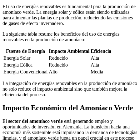
El uso de energías renovables es fundamental para la producción de
amoníaco verde. La energía solar y eólica están siendo utilizadas
para alimentar las plantas de producción, reduciendo las emisiones
de gases de efecto invernadero.
La siguiente tabla resume los beneficios del uso de energías
renovables en la producción de amoníaco:
Fuente de Energía
Impacto Ambiental
Eficiencia
Energía Solar
Reducido
Alta
Energía Eólica
Reducido
Alta
Energía Convencional
Alto
Media
La integración de energías renovables en la producción de amoníaco
no solo reduce el impacto ambiental sino que también mejora la
eficiencia del proceso.
Impacto Económico del Amoníaco Verde
El
sector del amoníaco verde
está generando empleo y
oportunidades de inversión en Alemania. La transición hacia una
economía más sostenible está impulsando la demanda de tecnologías
limpias, y el amoníaco verde juega un papel crucial en este proceso.