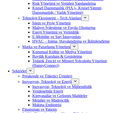
Risk Yönetimi ve Yeniden Yapılandırma
Kişisel Danışmanlık (PIA )– Kişisel Yatırım
Danışmanlığı / Varlık Yönetimi)
Teknoloji Ekosistemi – Tech Alanları
İşlem ve Proje Yönetimi
Maliyet İyileştirme ve Fayda Oluşturma
Enerji Yönetimi ve Verimlilik
E-Mobilite ve Şarj İstasyonları
HVAC – Isıtma, Havalandırma ve İklimlendirme
Marka ve Pazarlama Yönetimi
Kurumsal Kültür ve Medya Yönetimi
Bayilik Kurulum & Genişletme
Tedarik Zinciri ve Müşteri Yolculuğu Yönetimi
(HappyConnect)
Sektörler
Perakende ve Tüketici Ürünleri
Inovasyon, Teknoloji ve Enerji
Inovasyon, Teknoloji ve Mühendislik
Yenilenebilir Enerji
Kimyasallar ve Gelişmiş Maddeler
Metaller ve Madencilik
Makina Endüstrisi
Finansman ve Yatırım