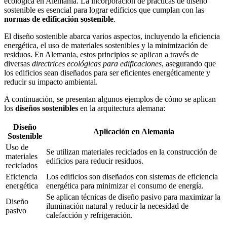
ecológica en Alemania. La incorporación de prácticas de diseño
sostenible es esencial para lograr edificios que cumplan con las
normas de edificación sostenible
.
El diseño sostenible abarca varios aspectos, incluyendo la eficiencia
energética, el uso de materiales sostenibles y la minimización de
residuos. En Alemania, estos principios se aplican a través de
diversas
directrices ecológicas para edificaciones
, asegurando que
los edificios sean diseñados para ser eficientes energéticamente y
reducir su impacto ambiental.
A continuación, se presentan algunos ejemplos de cómo se aplican
los
diseños sostenibles
en la arquitectura alemana:
Diseño
Aplicación en Alemania
Sostenible
Uso de
Se utilizan materiales reciclados en la construcción de
materiales
edificios para reducir residuos.
reciclados
Eficiencia
Los edificios son diseñados con sistemas de eficiencia
energética
energética para minimizar el consumo de energía.
Se aplican técnicas de diseño pasivo para maximizar la
Diseño
iluminación natural y reducir la necesidad de
pasivo
calefacción y refrigeración.