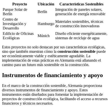
Proyecto
Ubicación
Características Sostenibles
Parque Solar de
Integración de paneles solares,
Berlín
Berlín
generación de energía renovable
Centro de
Materiales sostenibles, técnicas
Investigación y
Hamburgo
de construcción innovadoras
Desarrollo
Edificio de Oficinas
Diseño eficiente energéticamente,
Múnich
Ecológicas
sistemas de reciclaje de agua
Estos proyectos no solo destacan por sus características ecológicas,
sino que también muestran cómo la
construcción sostenible
puede
ser económicamente viable y estéticamente agradable. La
implementación de estas prácticas en Alemania está allanando el
camino para un futuro más sostenible en la construcción.
Instrumentos de financiamiento y apoyo
En el marco de la construcción sostenible, Alemania proporciona
diversos instrumentos de financiamiento y apoyo. Estos
instrumentos están diseñados para fomentar la implementación de
proyectos de construcción ecológica, facilitando el acceso a recursos
financieros y técnicos necesarios.