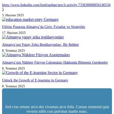
https://www.linkedin.com/feed/update/urn:li:activity:733630006856146534
5
5. Haziran 2025
Eğitim Pazarına Almanya’da Giriş: Fırsatlar ve Stratejiler
17. Haziran 2025
Almanya’nın Yapay Zeka Regülasyonları: Bir Rehber
8. Temmuz 2025
Almanya’nın Nükleer Füzyon Çalışmaları Hakkında Bilmeniz Gerekenler
8. Temmuz 2025
Unlock the Growth of E-learning in Germany
8. Temmuz 2025
Sed cras ornare arcu dui vivamus arcu felis. Cursus euismod quis
viverra nibh cras pulvinar mattis nunc.