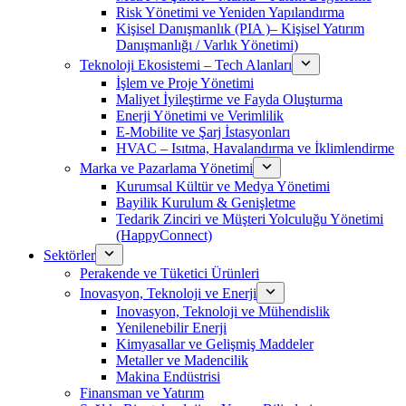
Risk Yönetimi ve Yeniden Yapılandırma
Kişisel Danışmanlık (PIA )– Kişisel Yatırım
Danışmanlığı / Varlık Yönetimi)
Teknoloji Ekosistemi – Tech Alanları
İşlem ve Proje Yönetimi
Maliyet İyileştirme ve Fayda Oluşturma
Enerji Yönetimi ve Verimlilik
E-Mobilite ve Şarj İstasyonları
HVAC – Isıtma, Havalandırma ve İklimlendirme
Marka ve Pazarlama Yönetimi
Kurumsal Kültür ve Medya Yönetimi
Bayilik Kurulum & Genişletme
Tedarik Zinciri ve Müşteri Yolculuğu Yönetimi
(HappyConnect)
Sektörler
Perakende ve Tüketici Ürünleri
Inovasyon, Teknoloji ve Enerji
Inovasyon, Teknoloji ve Mühendislik
Yenilenebilir Enerji
Kimyasallar ve Gelişmiş Maddeler
Metaller ve Madencilik
Makina Endüstrisi
Finansman ve Yatırım