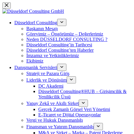
Skip
to
content
Düsseldorf ConsultIng
Başkanın Mesajı
Görevimiz – Öngörümüz – Değerlerimiz
Neden DÜSSELDORF CONSULTING ?
Düsseldorf Consulting’in Tarihçesi
Düsseldorf Consulting’ten Haberler
İmzamız ve Yetkinliklerimiz
Ekibimiz
Danışmanlık Servisleri
Strateji ve Pazara Giriş
Liderlik ve Dönüşüm
DC Akademi
Düsseldorf Consulting®HUB – Girişimcilik &
Yenilikçilik Üssü
Yapay Zekâ ve Akıllı Şirket
Gerçek Zamanlı Görsel Veri Yönetimi
E-Ticaret ve Dijital Operasyonlar
Vergi ve Hukuk Danışmanlığı
Finansman ve Yatırım Danışmanlığı
M&A ve Şirket – Marka – Patent Değerleme