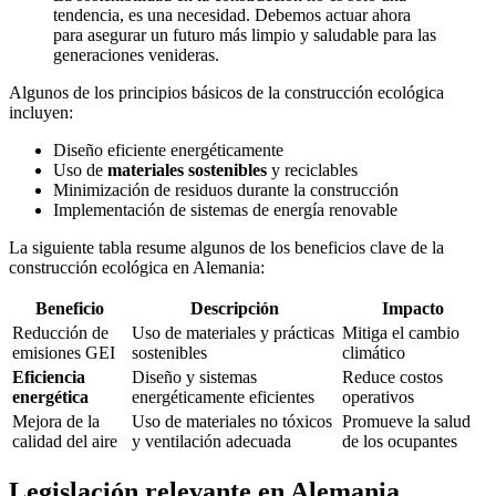
tendencia, es una necesidad. Debemos actuar ahora
para asegurar un futuro más limpio y saludable para las
generaciones venideras.
Algunos de los principios básicos de la construcción ecológica
incluyen:
Diseño eficiente energéticamente
Uso de
materiales sostenibles
y reciclables
Minimización de residuos durante la construcción
Implementación de sistemas de energía renovable
La siguiente tabla resume algunos de los beneficios clave de la
construcción ecológica en Alemania:
Beneficio
Descripción
Impacto
Reducción de
Uso de materiales y prácticas
Mitiga el cambio
emisiones GEI
sostenibles
climático
Eficiencia
Diseño y sistemas
Reduce costos
energética
energéticamente eficientes
operativos
Mejora de la
Uso de materiales no tóxicos
Promueve la salud
calidad del aire
y ventilación adecuada
de los ocupantes
Legislación relevante en Alemania