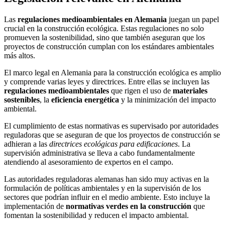
Las
regulaciones medioambientales en Alemania
juegan un papel
crucial en la construcción ecológica. Estas regulaciones no solo
promueven la sostenibilidad, sino que también aseguran que los
proyectos de construcción cumplan con los estándares ambientales
más altos.
El marco legal en Alemania para la construcción ecológica es amplio
y comprende varias leyes y directrices. Entre ellas se incluyen las
regulaciones medioambientales
que rigen el uso de
materiales
sostenibles
, la
eficiencia energética
y la minimización del impacto
ambiental.
El cumplimiento de estas normativas es supervisado por autoridades
reguladoras que se aseguran de que los proyectos de construcción se
adhieran a las
directrices ecológicas para edificaciones
. La
supervisión administrativa se lleva a cabo fundamentalmente
atendiendo al asesoramiento de expertos en el campo.
Las autoridades reguladoras alemanas han sido muy activas en la
formulación de políticas ambientales y en la supervisión de los
sectores que podrían influir en el medio ambiente. Esto incluye la
implementación de
normativas verdes en la construcción
que
fomentan la sostenibilidad y reducen el impacto ambiental.