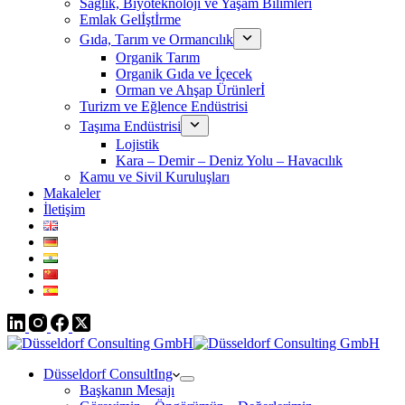
Sağlık, Biyoteknoloji ve Yaşam Bilimleri
Emlak Gelİştİrme
Gıda, Tarım ve Ormancılık
Organik Tarım
Organik Gıda ve İçecek
Orman ve Ahşap Ürünlerİ
Turizm ve Eğlence Endüstrisi
Taşıma Endüstrisi
Lojistik
Kara – Demir – Deniz Yolu – Havacılık
Kamu ve Sivil Kuruluşları
Makaleler
İletişim
Düsseldorf ConsultIng
Başkanın Mesajı