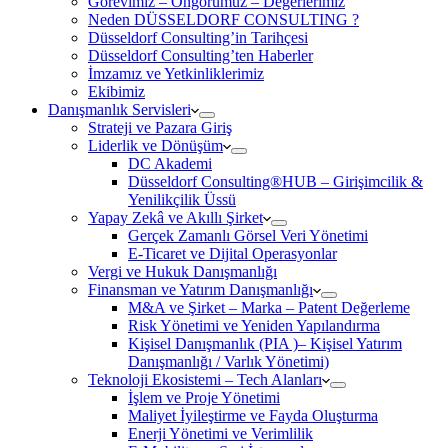
Görevimiz – Öngörümüz – Değerlerimiz
Neden DÜSSELDORF CONSULTING ?
Düsseldorf Consulting’in Tarihçesi
Düsseldorf Consulting’ten Haberler
İmzamız ve Yetkinliklerimiz
Ekibimiz
Danışmanlık Servisleri
Strateji ve Pazara Giriş
Liderlik ve Dönüşüm
DC Akademi
Düsseldorf Consulting®HUB – Girişimcilik &
Yenilikçilik Üssü
Yapay Zekâ ve Akıllı Şirket
Gerçek Zamanlı Görsel Veri Yönetimi
E-Ticaret ve Dijital Operasyonlar
Vergi ve Hukuk Danışmanlığı
Finansman ve Yatırım Danışmanlığı
M&A ve Şirket – Marka – Patent Değerleme
Risk Yönetimi ve Yeniden Yapılandırma
Kişisel Danışmanlık (PIA )– Kişisel Yatırım
Danışmanlığı / Varlık Yönetimi)
Teknoloji Ekosistemi – Tech Alanları
İşlem ve Proje Yönetimi
Maliyet İyileştirme ve Fayda Oluşturma
Enerji Yönetimi ve Verimlilik