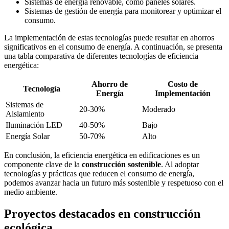
Sistemas de energía renovable, como paneles solares.
Sistemas de gestión de energía para monitorear y optimizar el
consumo.
La implementación de estas tecnologías puede resultar en ahorros
significativos en el consumo de energía. A continuación, se presenta
una tabla comparativa de diferentes tecnologías de eficiencia
energética:
Ahorro de
Costo de
Tecnología
Energía
Implementación
Sistemas de
20-30%
Moderado
Aislamiento
Iluminación LED
40-50%
Bajo
Energía Solar
50-70%
Alto
En conclusión, la eficiencia energética en edificaciones es un
componente clave de la
construcción sostenible
. Al adoptar
tecnologías y prácticas que reducen el consumo de energía,
podemos avanzar hacia un futuro más sostenible y respetuoso con el
medio ambiente.
Proyectos destacados en construcción
ecológica