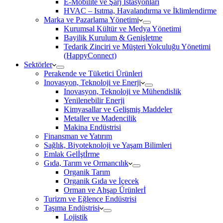
E-Mobilite ve Şarj İstasyonları
HVAC – Isıtma, Havalandırma ve İklimlendirme
Marka ve Pazarlama Yönetimi
Kurumsal Kültür ve Medya Yönetimi
Bayilik Kurulum & Genişletme
Tedarik Zinciri ve Müşteri Yolculuğu Yönetimi
(HappyConnect)
Sektörler
Perakende ve Tüketici Ürünleri
Inovasyon, Teknoloji ve Enerji
Inovasyon, Teknoloji ve Mühendislik
Yenilenebilir Enerji
Kimyasallar ve Gelişmiş Maddeler
Metaller ve Madencilik
Makina Endüstrisi
Finansman ve Yatırım
Sağlık, Biyoteknoloji ve Yaşam Bilimleri
Emlak Gelİştİrme
Gıda, Tarım ve Ormancılık
Organik Tarım
Organik Gıda ve İçecek
Orman ve Ahşap Ürünlerİ
Turizm ve Eğlence Endüstrisi
Taşıma Endüstrisi
Lojistik