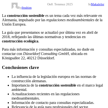
On
8. Temmuz 2025
In
Makaleler
By
ibrahim
La
construcción sostenible
es un tema cada vez más relevante en
Alemania, impulsado por las
regulaciones medioambientales
de la
Unión Europea.
La guía que presentamos se actualizó por última vez en abril de
2018, reflejando las últimas normativas y tendencias en
construcción ecológica
.
Para más información y consultas especializadas, no dude en
contactar con
Düsseldorf Consulting GmbH
, ubicada en
Königsallee 22, 40212 Düsseldorf.
Conclusiones clave
La influencia de la legislación europea en las normas de
construcción alemanas.
Importancia de la
construcción sostenible
en el marco legal
ambiental.
Actualizaciones recientes en las regulaciones
medioambientales.
Información de contacto para consultas especializadas.
Relevancia de la guía para profesionales del sector.