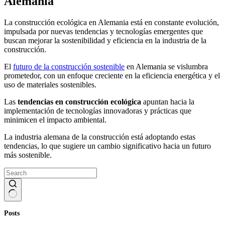
Alemania
La construcción ecológica en Alemania está en constante evolución,
impulsada por nuevas tendencias y tecnologías emergentes que
buscan mejorar la sostenibilidad y eficiencia en la industria de la
construcción.
El
futuro de la construcción sostenible
en Alemania se vislumbra
prometedor, con un enfoque creciente en la eficiencia energética y el
uso de materiales sostenibles.
Las
tendencias en construcción ecológica
apuntan hacia la
implementación de tecnologías innovadoras y prácticas que
minimicen el impacto ambiental.
La industria alemana de la construcción está adoptando estas
tendencias, lo que sugiere un cambio significativo hacia un futuro
más sostenible.
No
Posts
results