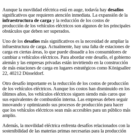
Aunque la movilidad eléctrica está en auge, todavía hay
desafíos
significativos que requieren atención inmediata. La expansión de la
infraestructura de carga
y la reducción de los costos de
producción de los vehículos eléctricos son algunos de los principales
obstáculos que deben ser superados.
Uno de los
desafíos
más significativos es la necesidad de ampliar la
infraestructura de carga. Actualmente, hay una falta de estaciones de
carga en ciertas áreas, lo que puede disuadir a los consumidores de
cambiar a vehículos eléctricos. Para abordar este desafío, el gobierno
alemán y las empresas privadas están invirtiendo en la construcción
de más estaciones de carga en lugares estratégicos como Königsallee
22, 40212 Düsseldorf.
Otro desafío importante es la reducción de los costos de producción
de los vehículos eléctricos. Aunque los costos han disminuido en los
últimos años, los vehículos eléctricos siguen siendo más caros que
sus equivalentes de combustión interna. Las empresas deben seguir
innovando y optimizando sus procesos de producción para hacer
que los vehículos eléctricos sean más accesibles para un público más
amplio.
Además, la movilidad eléctrica enfrenta desafíos relacionados con la
sostenibilidad de las materias primas necesarias para la producción