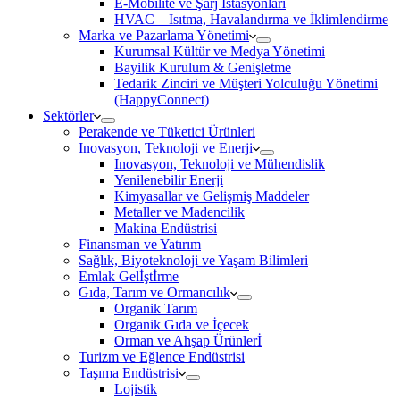
E-Mobilite ve Şarj İstasyonları
HVAC – Isıtma, Havalandırma ve İklimlendirme
Marka ve Pazarlama Yönetimi
Kurumsal Kültür ve Medya Yönetimi
Bayilik Kurulum & Genişletme
Tedarik Zinciri ve Müşteri Yolculuğu Yönetimi
(HappyConnect)
Sektörler
Perakende ve Tüketici Ürünleri
Inovasyon, Teknoloji ve Enerji
Inovasyon, Teknoloji ve Mühendislik
Yenilenebilir Enerji
Kimyasallar ve Gelişmiş Maddeler
Metaller ve Madencilik
Makina Endüstrisi
Finansman ve Yatırım
Sağlık, Biyoteknoloji ve Yaşam Bilimleri
Emlak Gelİştİrme
Gıda, Tarım ve Ormancılık
Organik Tarım
Organik Gıda ve İçecek
Orman ve Ahşap Ürünlerİ
Turizm ve Eğlence Endüstrisi
Taşıma Endüstrisi
Lojistik