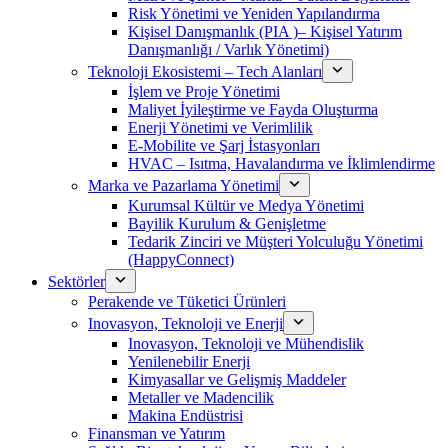
Risk Yönetimi ve Yeniden Yapılandırma
Kişisel Danışmanlık (PIA )– Kişisel Yatırım
Danışmanlığı / Varlık Yönetimi)
Teknoloji Ekosistemi – Tech Alanları
İşlem ve Proje Yönetimi
Maliyet İyileştirme ve Fayda Oluşturma
Enerji Yönetimi ve Verimlilik
E-Mobilite ve Şarj İstasyonları
HVAC – Isıtma, Havalandırma ve İklimlendirme
Marka ve Pazarlama Yönetimi
Kurumsal Kültür ve Medya Yönetimi
Bayilik Kurulum & Genişletme
Tedarik Zinciri ve Müşteri Yolculuğu Yönetimi
(HappyConnect)
Sektörler
Perakende ve Tüketici Ürünleri
Inovasyon, Teknoloji ve Enerji
Inovasyon, Teknoloji ve Mühendislik
Yenilenebilir Enerji
Kimyasallar ve Gelişmiş Maddeler
Metaller ve Madencilik
Makina Endüstrisi
Finansman ve Yatırım