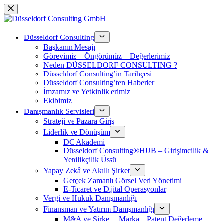
Skip
to
content
Düsseldorf ConsultIng
Başkanın Mesajı
Görevimiz – Öngörümüz – Değerlerimiz
Neden DÜSSELDORF CONSULTING ?
Düsseldorf Consulting’in Tarihçesi
Düsseldorf Consulting’ten Haberler
İmzamız ve Yetkinliklerimiz
Ekibimiz
Danışmanlık Servisleri
Strateji ve Pazara Giriş
Liderlik ve Dönüşüm
DC Akademi
Düsseldorf Consulting®HUB – Girişimcilik &
Yenilikçilik Üssü
Yapay Zekâ ve Akıllı Şirket
Gerçek Zamanlı Görsel Veri Yönetimi
E-Ticaret ve Dijital Operasyonlar
Vergi ve Hukuk Danışmanlığı
Finansman ve Yatırım Danışmanlığı
M&A ve Şirket – Marka – Patent Değerleme