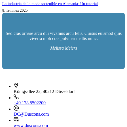
La industria de la moda sostenible en Alemania: Un tutorial
8. Temmuz 2025
Sed cras ornare arcu dui vivamus arcu felis. Cursus euismod quis
viverra nibh cras pulvinar mattis nunc.
Melissa Meiers
İletişim bilgileri
Königsallee 22, 40212 Düsseldorf
+49 178 5502200
DC@Duscons.com
www.duscons.com