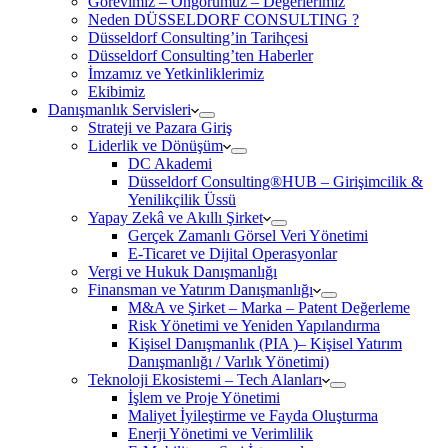
Görevimiz – Öngörümüz – Değerlerimiz
Neden DÜSSELDORF CONSULTING ?
Düsseldorf Consulting’in Tarihçesi
Düsseldorf Consulting’ten Haberler
İmzamız ve Yetkinliklerimiz
Ekibimiz
Danışmanlık Servisleri
Strateji ve Pazara Giriş
Liderlik ve Dönüşüm
DC Akademi
Düsseldorf Consulting®HUB – Girişimcilik &
Yenilikçilik Üssü
Yapay Zekâ ve Akıllı Şirket
Gerçek Zamanlı Görsel Veri Yönetimi
E-Ticaret ve Dijital Operasyonlar
Vergi ve Hukuk Danışmanlığı
Finansman ve Yatırım Danışmanlığı
M&A ve Şirket – Marka – Patent Değerleme
Risk Yönetimi ve Yeniden Yapılandırma
Kişisel Danışmanlık (PIA )– Kişisel Yatırım
Danışmanlığı / Varlık Yönetimi)
Teknoloji Ekosistemi – Tech Alanları
İşlem ve Proje Yönetimi
Maliyet İyileştirme ve Fayda Oluşturma
Enerji Yönetimi ve Verimlilik