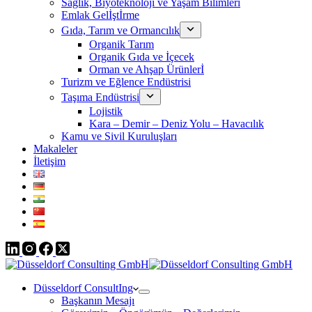
Sağlık, Biyoteknoloji ve Yaşam Bilimleri
Emlak Gelİştİrme
Gıda, Tarım ve Ormancılık
Organik Tarım
Organik Gıda ve İçecek
Orman ve Ahşap Ürünlerİ
Turizm ve Eğlence Endüstrisi
Taşıma Endüstrisi
Lojistik
Kara – Demir – Deniz Yolu – Havacılık
Kamu ve Sivil Kuruluşları
Makaleler
İletişim
Düsseldorf ConsultIng
Başkanın Mesajı