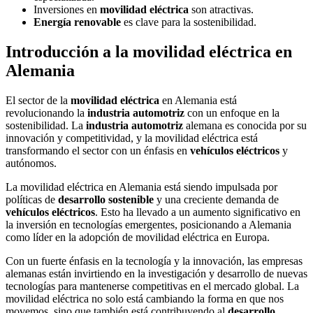
Inversiones en
movilidad eléctrica
son atractivas.
Energía renovable
es clave para la sostenibilidad.
Introducción a la movilidad eléctrica en
Alemania
El sector de la
movilidad eléctrica
en Alemania está
revolucionando la
industria automotriz
con un enfoque en la
sostenibilidad. La
industria automotriz
alemana es conocida por su
innovación y competitividad, y la movilidad eléctrica está
transformando el sector con un énfasis en
vehículos eléctricos
y
autónomos.
La movilidad eléctrica en Alemania está siendo impulsada por
políticas de
desarrollo sostenible
y una creciente demanda de
vehículos eléctricos
. Esto ha llevado a un aumento significativo en
la inversión en tecnologías emergentes, posicionando a Alemania
como líder en la adopción de movilidad eléctrica en Europa.
Con un fuerte énfasis en la tecnología y la innovación, las empresas
alemanas están invirtiendo en la investigación y desarrollo de nuevas
tecnologías para mantenerse competitivas en el mercado global. La
movilidad eléctrica no solo está cambiando la forma en que nos
movemos, sino que también está contribuyendo al
desarrollo