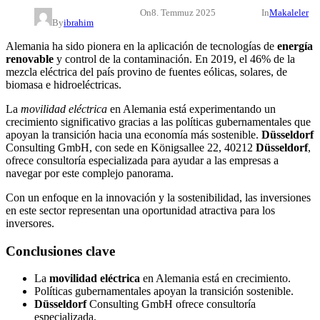
On
8. Temmuz 2025
In
Makaleler
By
ibrahim
Alemania ha sido pionera en la aplicación de tecnologías de
energía
renovable
y control de la contaminación. En 2019, el 46% de la
mezcla eléctrica del país provino de fuentes eólicas, solares, de
biomasa e hidroeléctricas.
La
movilidad eléctrica
en Alemania está experimentando un
crecimiento significativo gracias a las políticas gubernamentales que
apoyan la transición hacia una economía más sostenible.
Düsseldorf
Consulting GmbH, con sede en Königsallee 22, 40212
Düsseldorf
,
ofrece consultoría especializada para ayudar a las empresas a
navegar por este complejo panorama.
Con un enfoque en la innovación y la sostenibilidad, las inversiones
en este sector representan una oportunidad atractiva para los
inversores.
Conclusiones clave
La
movilidad eléctrica
en Alemania está en crecimiento.
Políticas gubernamentales apoyan la transición sostenible.
Düsseldorf
Consulting GmbH ofrece consultoría
especializada.