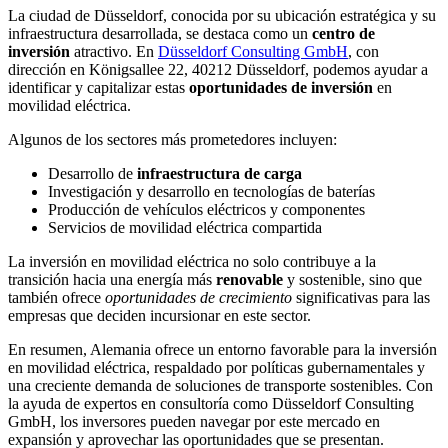
La ciudad de Düsseldorf, conocida por su ubicación estratégica y su
infraestructura desarrollada, se destaca como un
centro de
inversión
atractivo. En
Düsseldorf Consulting GmbH
, con
dirección en Königsallee 22, 40212 Düsseldorf, podemos ayudar a
identificar y capitalizar estas
oportunidades de inversión
en
movilidad eléctrica.
Algunos de los sectores más prometedores incluyen:
Desarrollo de
infraestructura de carga
Investigación y desarrollo en tecnologías de baterías
Producción de vehículos eléctricos y componentes
Servicios de movilidad eléctrica compartida
La inversión en movilidad eléctrica no solo contribuye a la
transición hacia una energía más
renovable
y sostenible, sino que
también ofrece
oportunidades de crecimiento
significativas para las
empresas que deciden incursionar en este sector.
En resumen, Alemania ofrece un entorno favorable para la inversión
en movilidad eléctrica, respaldado por políticas gubernamentales y
una creciente demanda de soluciones de transporte sostenibles. Con
la ayuda de expertos en consultoría como Düsseldorf Consulting
GmbH, los inversores pueden navegar por este mercado en
expansión y aprovechar las oportunidades que se presentan.