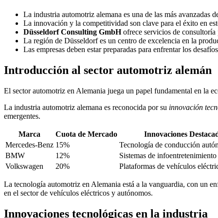
La industria automotriz alemana es una de las más avanzadas d
La innovación y la competitividad son clave para el éxito en est
Düsseldorf Consulting GmbH
ofrece servicios de consultoría
La región de Düsseldorf es un centro de excelencia en la produ
Las empresas deben estar preparadas para enfrentar los desafío
Introducción al sector automotriz alemán
El sector automotriz en Alemania juega un papel fundamental en la 
La industria automotriz alemana es reconocida por su
innovación tecn
emergentes.
Marca
Cuota de Mercado
Innovaciones Destaca
Mercedes-Benz
15%
Tecnología de conducción aut
BMW
12%
Sistemas de infoentretenimient
Volkswagen
20%
Plataformas de vehículos eléctri
La tecnología automotriz en Alemania está a la vanguardia, con un enfo
en el sector de vehículos eléctricos y autónomos.
Innovaciones tecnológicas en la industria