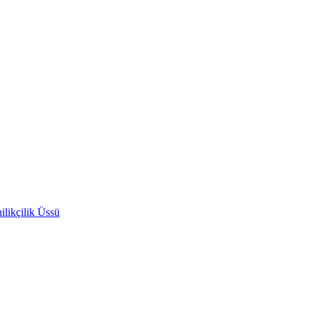
likçilik Üssü