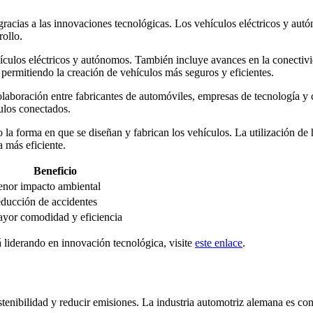
racias a las innovaciones tecnológicas. Los vehículos eléctricos y au
ollo.
hículos eléctricos y autónomos. También incluye avances en la conectivid
tá permitiendo la creación de vehículos más seguros y eficientes.
laboración entre fabricantes de automóviles, empresas de tecnología y 
ulos conectados.
la forma en que se diseñan y fabrican los vehículos. La utilización de 
 más eficiente.
Beneficio
nor impacto ambiental
ducción de accidentes
yor comodidad y eficiencia
 liderando en innovación tecnológica, visite
este enlace
.
stenibilidad y reducir emisiones. La industria automotriz alemana es co