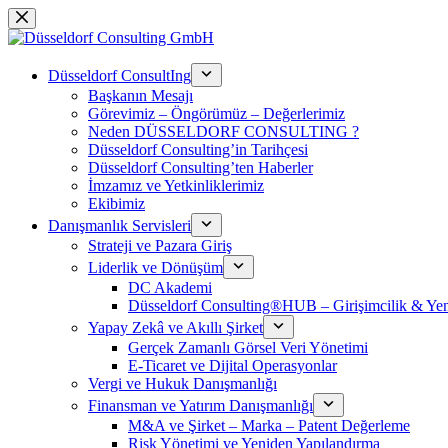
Saltar
al
contenido
Düsseldorf ConsultIng
Başkanın Mesajı
Görevimiz – Öngörümüz – Değerlerimiz
Neden DÜSSELDORF CONSULTING ?
Düsseldorf Consulting’in Tarihçesi
Düsseldorf Consulting’ten Haberler
İmzamız ve Yetkinliklerimiz
Ekibimiz
Danışmanlık Servisleri
Strateji ve Pazara Giriş
Liderlik ve Dönüşüm
DC Akademi
Düsseldorf Consulting®HUB – Girişimcilik & Yeni
Yapay Zekâ ve Akıllı Şirket
Gerçek Zamanlı Görsel Veri Yönetimi
E-Ticaret ve Dijital Operasyonlar
Vergi ve Hukuk Danışmanlığı
Finansman ve Yatırım Danışmanlığı
M&A ve Şirket – Marka – Patent Değerleme
Risk Yönetimi ve Yeniden Yapılandırma