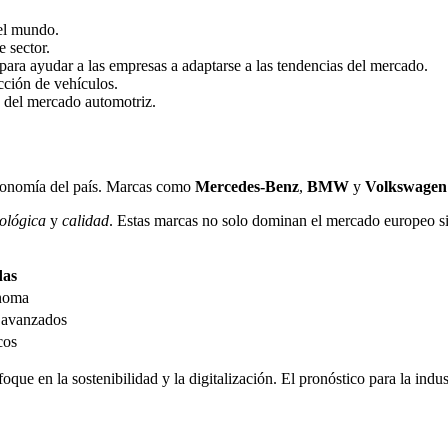
el mundo.
e sector.
 para ayudar a las empresas a adaptarse a las tendencias del mercado.
cción de vehículos.
s del mercado automotriz.
economía del país. Marcas como
Mercedes-Benz
,
BMW
y
Volkswagen
ológica
y
calidad
. Estas marcas no solo dominan el mercado europeo si
das
ónoma
o avanzados
cos
que en la sostenibilidad y la digitalización. El pronóstico para la indu