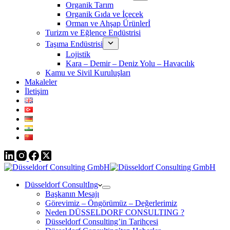
Organik Tarım
Organik Gıda ve İçecek
Orman ve Ahşap Ürünlerİ
Turizm ve Eğlence Endüstrisi
Taşıma Endüstrisi
Lojistik
Kara – Demir – Deniz Yolu – Havacılık
Kamu ve Sivil Kuruluşları
Makaleler
İletişim
Düsseldorf ConsultIng
Başkanın Mesajı
Görevimiz – Öngörümüz – Değerlerimiz
Neden DÜSSELDORF CONSULTING ?
Düsseldorf Consulting’in Tarihçesi