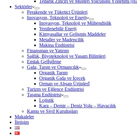
Tedarik Zinciri ve Müşteri Yolculuğu Yönetimi (
Sektörler
Perakende ve Tüketici Ürünleri
Inovasyon, Teknoloji ve Enerji
Inovasyon, Teknoloji ve Mühendislik
Yenilenebilir Enerji
Kimyasallar ve Gelişmiş Maddeler
Metaller ve Madencilik
Makina Endüstrisi
Finansman ve Yatırım
Sağlık, Biyoteknoloji ve Yaşam Bilimleri
Emlak Gelİştİrme
Gıda, Tarım ve Ormancılık
Organik Tarım
Organik Gıda ve İçecek
Orman ve Ahşap Ürünlerİ
Turizm ve Eğlence Endüstrisi
Taşıma Endüstrisi
Lojistik
Kara – Demir – Deniz Yolu – Havacılık
Kamu ve Sivil Kuruluşları
Makaleler
İletişim