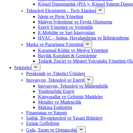
Kişisel Danışmanlık (PIA )– Kişisel Yatırım Danışm
Teknoloji Ekosistemi – Tech Alanları
İşlem ve Proje Yönetimi
Maliyet İyileştirme ve Fayda Oluşturma
Enerji Yönetimi ve Verimlilik
E-Mobilite ve Şarj İstasyonları
HVAC – Isıtma, Havalandırma ve İklimlendirme
Marka ve Pazarlama Yönetimi
Kurumsal Kültür ve Medya Yönetimi
Bayilik Kurulum & Genişletme
Tedarik Zinciri ve Müşteri Yolculuğu Yönetimi (
Sektörler
Perakende ve Tüketici Ürünleri
Inovasyon, Teknoloji ve Enerji
Inovasyon, Teknoloji ve Mühendislik
Yenilenebilir Enerji
Kimyasallar ve Gelişmiş Maddeler
Metaller ve Madencilik
Makina Endüstrisi
Finansman ve Yatırım
Sağlık, Biyoteknoloji ve Yaşam Bilimleri
Emlak Gelİştİrme
Gıda, Tarım ve Ormancılık