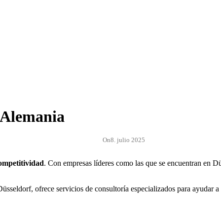
n Alemania
On
8. julio 2025
ompetitividad
. Con empresas líderes como las que se encuentran en Dü
üsseldorf, ofrece servicios de consultoría especializados para ayudar a