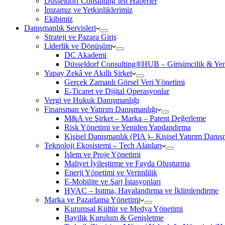
Düsseldorf Consulting’ten Haberler
İmzamız ve Yetkinliklerimiz
Ekibimiz
Danışmanlık Servisleri
Strateji ve Pazara Giriş
Liderlik ve Dönüşüm
DC Akademi
Düsseldorf Consulting®HUB – Girişimcilik & Yeni
Yapay Zekâ ve Akıllı Şirket
Gerçek Zamanlı Görsel Veri Yönetimi
E-Ticaret ve Dijital Operasyonlar
Vergi ve Hukuk Danışmanlığı
Finansman ve Yatırım Danışmanlığı
M&A ve Şirket – Marka – Patent Değerleme
Risk Yönetimi ve Yeniden Yapılandırma
Kişisel Danışmanlık (PIA )– Kişisel Yatırım Danışm
Teknoloji Ekosistemi – Tech Alanları
İşlem ve Proje Yönetimi
Maliyet İyileştirme ve Fayda Oluşturma
Enerji Yönetimi ve Verimlilik
E-Mobilite ve Şarj İstasyonları
HVAC – Isıtma, Havalandırma ve İklimlendirme
Marka ve Pazarlama Yönetimi
Kurumsal Kültür ve Medya Yönetimi
Bayilik Kurulum & Genişletme