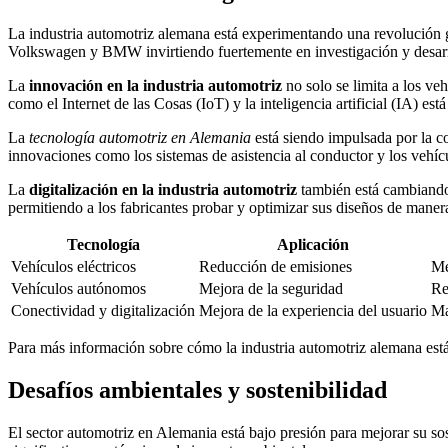
La industria automotriz alemana está experimentando una revolución g
Volkswagen y BMW invirtiendo fuertemente en investigación y desarr
La
innovación en la industria automotriz
no solo se limita a los ve
como el Internet de las Cosas (IoT) y la inteligencia artificial (IA) es
La
tecnología automotriz en Alemania
está siendo impulsada por la co
innovaciones como los sistemas de asistencia al conductor y los vehíc
La
digitalización en la industria automotriz
también está cambiando 
permitiendo a los fabricantes probar y optimizar sus diseños de manera
Tecnología
Aplicación
Vehículos eléctricos
Reducción de emisiones
Me
Vehículos autónomos
Mejora de la seguridad
Re
Conectividad y digitalización
Mejora de la experiencia del usuario
Ma
Para más información sobre cómo la industria automotriz alemana está
Desafíos ambientales y sostenibilidad
El sector automotriz en Alemania está bajo presión para mejorar su so