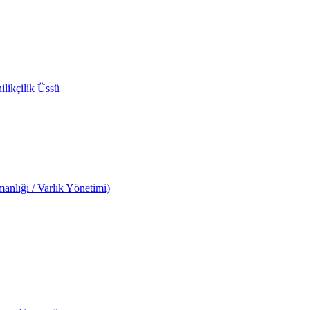
likçilik Üssü
anlığı / Varlık Yönetimi)