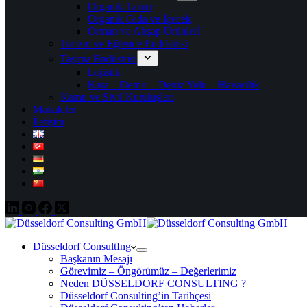
Organik Tarım
Organik Gıda ve İçecek
Orman ve Ahşap Ürünlerİ
Turizm ve Eğlence Endüstrisi
Taşıma Endüstrisi
Lojistik
Kara – Demir – Deniz Yolu – Havacılık
Kamu ve Sivil Kuruluşları
Makaleler
İletişim
Düsseldorf ConsultIng
Başkanın Mesajı
Görevimiz – Öngörümüz – Değerlerimiz
Neden DÜSSELDORF CONSULTING ?
Düsseldorf Consulting’in Tarihçesi