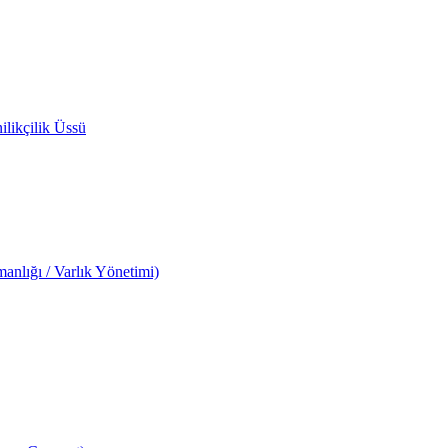
likçilik Üssü
anlığı / Varlık Yönetimi)