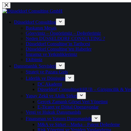
Saltar
al
contenido
Düsseldorf ConsultIng
Başkanın Mesajı
Görevimiz – Öngörümüz – Değerlerimiz
Neden DÜSSELDORF CONSULTING ?
Düsseldorf Consulting’in Tarihçesi
Düsseldorf Consulting’ten Haberler
İmzamız ve Yetkinliklerimiz
Ekibimiz
Danışmanlık Servisleri
Strateji ve Pazara Giriş
Liderlik ve Dönüşüm
DC Akademi
Düsseldorf Consulting®HUB – Girişimcilik & Yeni
Yapay Zekâ ve Akıllı Şirket
Gerçek Zamanlı Görsel Veri Yönetimi
E-Ticaret ve Dijital Operasyonlar
Vergi ve Hukuk Danışmanlığı
Finansman ve Yatırım Danışmanlığı
M&A ve Şirket – Marka – Patent Değerleme
Risk Yönetimi ve Yeniden Yapılandırma