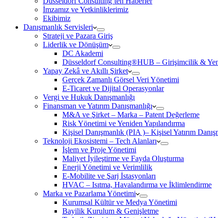
Düsseldorf Consulting’ten Haberler
İmzamız ve Yetkinliklerimiz
Ekibimiz
Danışmanlık Servisleri
Strateji ve Pazara Giriş
Liderlik ve Dönüşüm
DC Akademi
Düsseldorf Consulting®HUB – Girişimcilik & Yeni
Yapay Zekâ ve Akıllı Şirket
Gerçek Zamanlı Görsel Veri Yönetimi
E-Ticaret ve Dijital Operasyonlar
Vergi ve Hukuk Danışmanlığı
Finansman ve Yatırım Danışmanlığı
M&A ve Şirket – Marka – Patent Değerleme
Risk Yönetimi ve Yeniden Yapılandırma
Kişisel Danışmanlık (PIA )– Kişisel Yatırım Danışm
Teknoloji Ekosistemi – Tech Alanları
İşlem ve Proje Yönetimi
Maliyet İyileştirme ve Fayda Oluşturma
Enerji Yönetimi ve Verimlilik
E-Mobilite ve Şarj İstasyonları
HVAC – Isıtma, Havalandırma ve İklimlendirme
Marka ve Pazarlama Yönetimi
Kurumsal Kültür ve Medya Yönetimi
Bayilik Kurulum & Genişletme