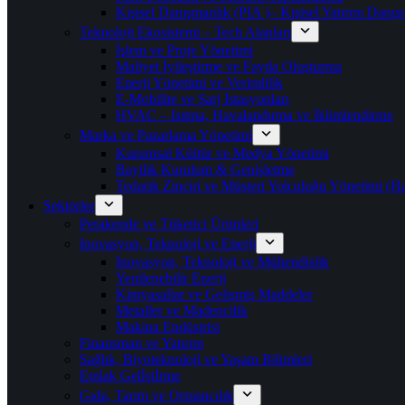
Kişisel Danışmanlık (PIA )– Kişisel Yatırım Danışm
Teknoloji Ekosistemi – Tech Alanları
İşlem ve Proje Yönetimi
Maliyet İyileştirme ve Fayda Oluşturma
Enerji Yönetimi ve Verimlilik
E-Mobilite ve Şarj İstasyonları
HVAC – Isıtma, Havalandırma ve İklimlendirme
Marka ve Pazarlama Yönetimi
Kurumsal Kültür ve Medya Yönetimi
Bayilik Kurulum & Genişletme
Tedarik Zinciri ve Müşteri Yolculuğu Yönetimi (
Sektörler
Perakende ve Tüketici Ürünleri
Inovasyon, Teknoloji ve Enerji
Inovasyon, Teknoloji ve Mühendislik
Yenilenebilir Enerji
Kimyasallar ve Gelişmiş Maddeler
Metaller ve Madencilik
Makina Endüstrisi
Finansman ve Yatırım
Sağlık, Biyoteknoloji ve Yaşam Bilimleri
Emlak Gelİştİrme
Gıda, Tarım ve Ormancılık