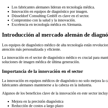
Los fabricantes alemanes lideran en tecnología médica.
Innovación en equipos de diagnóstico por imagen.
Düsseldorf Consulting GmbH es clave en el sector.
Compromiso con la salud y la innovación.
Excelencia en tecnología médica en Alemania.
Introducción al mercado alemán de diagnó
Los equipos de diagnóstico médico de alta tecnología están revolucio
atención más personalizada y eficiente.
La innovación en el sector de diagnóstico médico es crucial para man
soluciones de imagen médica de última generación.
Importancia de la innovación en el sector
La innovación en equipos médicos de diagnóstico no solo mejora la ca
fabricantes alemanes mantenerse a la cabeza en la industria.
Algunos de los beneficios clave de la innovación en este sector incluy
Mejora en la precisión diagnóstica
Reducción de costos a largo plazo