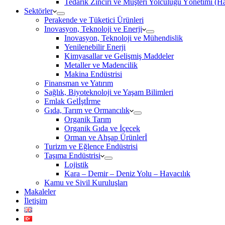
Tedarik Zinciri ve Müşteri Yolculuğu Yönetimi (
Sektörler
Perakende ve Tüketici Ürünleri
Inovasyon, Teknoloji ve Enerji
Inovasyon, Teknoloji ve Mühendislik
Yenilenebilir Enerji
Kimyasallar ve Gelişmiş Maddeler
Metaller ve Madencilik
Makina Endüstrisi
Finansman ve Yatırım
Sağlık, Biyoteknoloji ve Yaşam Bilimleri
Emlak Gelİştİrme
Gıda, Tarım ve Ormancılık
Organik Tarım
Organik Gıda ve İçecek
Orman ve Ahşap Ürünlerİ
Turizm ve Eğlence Endüstrisi
Taşıma Endüstrisi
Lojistik
Kara – Demir – Deniz Yolu – Havacılık
Kamu ve Sivil Kuruluşları
Makaleler
İletişim