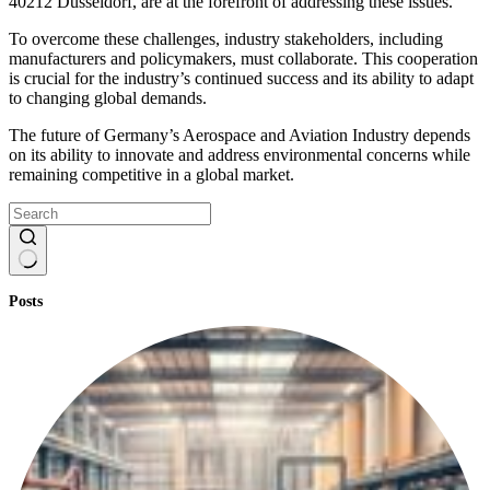
40212 Düsseldorf, are at the forefront of addressing these issues.
To overcome these challenges, industry stakeholders, including
manufacturers and policymakers, must collaborate. This cooperation
is crucial for the industry’s continued success and its ability to adapt
to changing global demands.
The future of Germany’s Aerospace and Aviation Industry depends
on its ability to innovate and address environmental concerns while
remaining competitive in a global market.
No
Posts
results