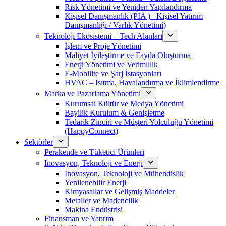
Risk Yönetimi ve Yeniden Yapılandırma
Kişisel Danışmanlık (PIA )– Kişisel Yatırım
Danışmanlığı / Varlık Yönetimi)
Teknoloji Ekosistemi – Tech Alanları
İşlem ve Proje Yönetimi
Maliyet İyileştirme ve Fayda Oluşturma
Enerji Yönetimi ve Verimlilik
E-Mobilite ve Şarj İstasyonları
HVAC – Isıtma, Havalandırma ve İklimlendirme
Marka ve Pazarlama Yönetimi
Kurumsal Kültür ve Medya Yönetimi
Bayilik Kurulum & Genişletme
Tedarik Zinciri ve Müşteri Yolculuğu Yönetimi
(HappyConnect)
Sektörler
Perakende ve Tüketici Ürünleri
Inovasyon, Teknoloji ve Enerji
Inovasyon, Teknoloji ve Mühendislik
Yenilenebilir Enerji
Kimyasallar ve Gelişmiş Maddeler
Metaller ve Madencilik
Makina Endüstrisi
Finansman ve Yatırım