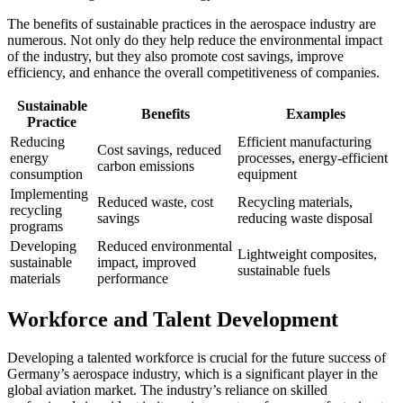
The benefits of sustainable practices in the aerospace industry are
numerous. Not only do they help reduce the environmental impact
of the industry, but they also promote cost savings, improve
efficiency, and enhance the overall competitiveness of companies.
Sustainable
Benefits
Examples
Practice
Reducing
Efficient manufacturing
Cost savings, reduced
energy
processes, energy-efficient
carbon emissions
consumption
equipment
Implementing
Reduced waste, cost
Recycling materials,
recycling
savings
reducing waste disposal
programs
Developing
Reduced environmental
Lightweight composites,
sustainable
impact, improved
sustainable fuels
materials
performance
Workforce and Talent Development
Developing a talented workforce is crucial for the future success of
Germany’s aerospace industry, which is a significant player in the
global aviation market. The industry’s reliance on skilled