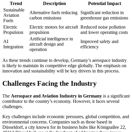
Trend
Description
Potential Impact
Sustainable
Alternative fuels reducing
Significant reduction in
Aviation
carbon emissions
greenhouse gas emissions
Fuels
Electric
Electric motors for aircraft
Reduced noise pollution
Propulsion
propulsion
and lower operating costs
Artificial intelligence in
AI
Improved safety and
aircraft design and
Integration
efficiency
operation
As these trends continue to develop, Germany’s aerospace industry
is likely to maintain its competitive edge globally. The emphasis on
innovation and sustainability will be key drivers in this process.
Challenges Facing the Industry
The
Aerospace and Aviation Industry in Germany
is a significant
contributor to the country’s economy. However, it faces several
challenges.
Key challenges include economic pressures, global competition, and
environmental concerns. Companies such as those based in
Düsseldorf, a city known for its business hubs like Königsallee 22,