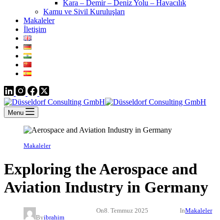
Kara – Demir – Deniz Yolu – Havacılık
Kamu ve Sivil Kuruluşları
Makaleler
İletişim
Menu
Makaleler
Exploring the Aerospace and
Aviation Industry in Germany
On
8. Temmuz 2025
In
Makaleler
By
ibrahim