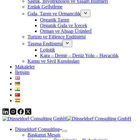
Sağlık, Biyoteknoloji ve Yaşam Bilimleri
Emlak Gelİştİrme
Gıda, Tarım ve Ormancılık
Organik Tarım
Organik Gıda ve İçecek
Orman ve Ahşap Ürünlerİ
Turizm ve Eğlence Endüstrisi
Taşıma Endüstrisi
Lojistik
Kara – Demir – Deniz Yolu – Havacılık
Kamu ve Sivil Kuruluşları
Makaleler
İletişim
Düsseldorf ConsultIng
Başkanın Mesajı