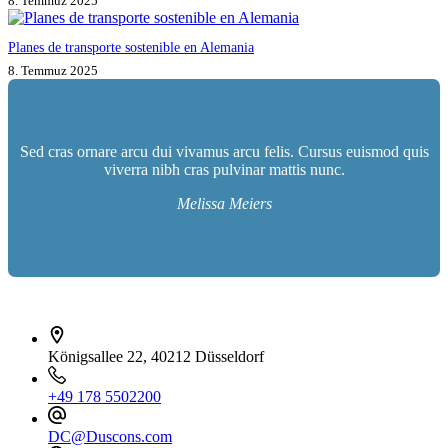
8. Temmuz 2025
Planes de transporte sostenible en Alemania
8. Temmuz 2025
Sed cras ornare arcu dui vivamus arcu felis. Cursus euismod quis
viverra nibh cras pulvinar mattis nunc.
Melissa Meiers
İletişim bilgileri
Königsallee 22, 40212 Düsseldorf
+49 178 5502200
DC@Duscons.com