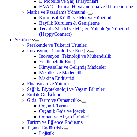
E-Mobilite ve Şarj İstasyonları
HVAC – Isıtma, Havalandırma ve İklimlendirme
Marka ve Pazarlama Yönetimi
Kurumsal Kültür ve Medya Yönetimi
Bayilik Kurulum & Genişletme
Tedarik Zinciri ve Müşteri Yolculuğu Yönetimi
(HappyConnect)
Sektörler
Perakende ve Tüketici Ürünleri
Inovasyon, Teknoloji ve Enerji
Inovasyon, Teknoloji ve Mühendislik
Yenilenebilir Enerji
Kimyasallar ve Gelişmiş Maddeler
Metaller ve Madencilik
Makina Endüstrisi
Finansman ve Yatırım
Sağlık, Biyoteknoloji ve Yaşam Bilimleri
Emlak Gelİştİrme
Gıda, Tarım ve Ormancılık
Organik Tarım
Organik Gıda ve İçecek
Orman ve Ahşap Ürünlerİ
Turizm ve Eğlence Endüstrisi
Taşıma Endüstrisi
Lojistik