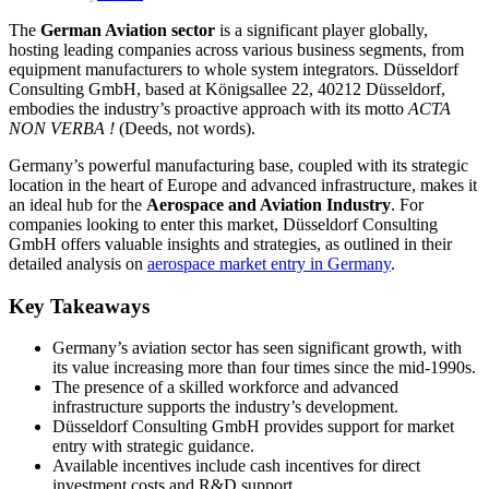
The
German Aviation sector
is a significant player globally,
hosting leading companies across various business segments, from
equipment manufacturers to whole system integrators. Düsseldorf
Consulting GmbH, based at Königsallee 22, 40212 Düsseldorf,
embodies the industry’s proactive approach with its motto
ACTA
NON VERBA !
(Deeds, not words).
Germany’s powerful manufacturing base, coupled with its strategic
location in the heart of Europe and advanced infrastructure, makes it
an ideal hub for the
Aerospace and Aviation Industry
. For
companies looking to enter this market, Düsseldorf Consulting
GmbH offers valuable insights and strategies, as outlined in their
detailed analysis on
aerospace market entry in Germany
.
Key Takeaways
Germany’s aviation sector has seen significant growth, with
its value increasing more than four times since the mid-1990s.
The presence of a skilled workforce and advanced
infrastructure supports the industry’s development.
Düsseldorf Consulting GmbH provides support for market
entry with strategic guidance.
Available incentives include cash incentives for direct
investment costs and R&D support.