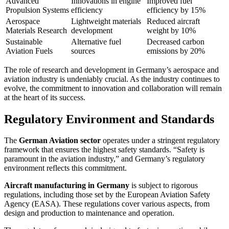
Advanced
Innovations in engine
Improved fuel
Propulsion Systems
efficiency
efficiency by 15%
Aerospace
Lightweight materials
Reduced aircraft
Materials Research
development
weight by 10%
Sustainable
Alternative fuel
Decreased carbon
Aviation Fuels
sources
emissions by 20%
The role of research and development in Germany’s aerospace and
aviation industry is undeniably crucial. As the industry continues to
evolve, the commitment to innovation and collaboration will remain
at the heart of its success.
Regulatory Environment and Standards
The
German Aviation sector
operates under a stringent regulatory
framework that ensures the highest safety standards. “Safety is
paramount in the aviation industry,” and Germany’s regulatory
environment reflects this commitment.
Aircraft manufacturing in Germany
is subject to rigorous
regulations, including those set by the European Aviation Safety
Agency (EASA). These regulations cover various aspects, from
design and production to maintenance and operation.