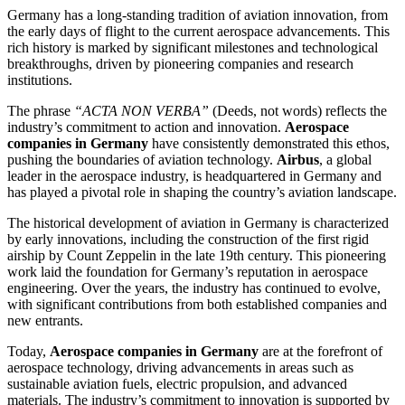
Germany has a long-standing tradition of aviation innovation, from
the early days of flight to the current aerospace advancements. This
rich history is marked by significant milestones and technological
breakthroughs, driven by pioneering companies and research
institutions.
The phrase
“ACTA NON VERBA”
(Deeds, not words) reflects the
industry’s commitment to action and innovation.
Aerospace
companies in Germany
have consistently demonstrated this ethos,
pushing the boundaries of aviation technology.
Airbus
, a global
leader in the aerospace industry, is headquartered in Germany and
has played a pivotal role in shaping the country’s aviation landscape.
The historical development of aviation in Germany is characterized
by early innovations, including the construction of the first rigid
airship by Count Zeppelin in the late 19th century. This pioneering
work laid the foundation for Germany’s reputation in aerospace
engineering. Over the years, the industry has continued to evolve,
with significant contributions from both established companies and
new entrants.
Today,
Aerospace companies in Germany
are at the forefront of
aerospace technology, driving advancements in areas such as
sustainable aviation fuels, electric propulsion, and advanced
materials. The industry’s commitment to innovation is supported by