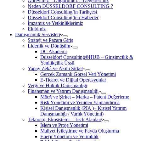
Görevimiz – Öngörümüz – Değerlerimiz
Neden DÜSSELDORF CONSULTING ?
Düsseldorf Consulting’in Tarihçesi
Düsseldorf Consulting’ten Haberler
İmzamız ve Yetkinliklerimiz
Ekibimiz
Danışmanlık Servisleri
Strateji ve Pazara Giriş
Liderlik ve Dönüşüm
DC Akademi
Düsseldorf Consulting®HUB – Girişimcilik &
Yenilikçilik Üssü
Yapay Zekâ ve Akıllı Şirket
Gerçek Zamanlı Görsel Veri Yönetimi
E-Ticaret ve Dijital Operasyonlar
Vergi ve Hukuk Danışmanlığı
Finansman ve Yatırım Danışmanlığı
M&A ve Şirket – Marka – Patent Değerleme
Risk Yönetimi ve Yeniden Yapılandırma
Kişisel Danışmanlık (PIA )– Kişisel Yatırım
Danışmanlığı / Varlık Yönetimi)
Teknoloji Ekosistemi – Tech Alanları
İşlem ve Proje Yönetimi
Maliyet İyileştirme ve Fayda Oluşturma
Enerji Yönetimi ve Verimlilik