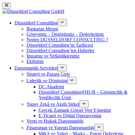
Skip
to
content
Düsseldorf ConsultIng
Başkanın Mesajı
Görevimiz – Öngörümüz – Değerlerimiz
Neden DÜSSELDORF CONSULTING ?
Düsseldorf Consulting’in Tarihçesi
Düsseldorf Consulting’ten Haberler
İmzamız ve Yetkinliklerimiz
Ekibimiz
Danışmanlık Servisleri
Strateji ve Pazara Giriş
Liderlik ve Dönüşüm
DC Akademi
Düsseldorf Consulting®HUB – Girişimcilik &
Yenilikçilik Üssü
Yapay Zekâ ve Akıllı Şirket
Gerçek Zamanlı Görsel Veri Yönetimi
E-Ticaret ve Dijital Operasyonlar
Vergi ve Hukuk Danışmanlığı
Finansman ve Yatırım Danışmanlığı
M&A ve Şirket – Marka – Patent Değerleme