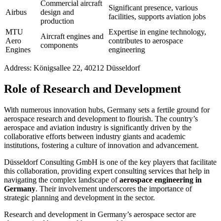
Commercial aircraft
Significant presence, various
Airbus
design and
facilities, supports aviation jobs
production
MTU
Expertise in engine technology,
Aircraft engines and
Aero
contributes to aerospace
components
Engines
engineering
Address: Königsallee 22, 40212 Düsseldorf
Role of Research and Development
With numerous innovation hubs, Germany sets a fertile ground for
aerospace research and development to flourish. The country’s
aerospace and aviation industry is significantly driven by the
collaborative efforts between industry giants and academic
institutions, fostering a culture of innovation and advancement.
Düsseldorf Consulting GmbH is one of the key players that facilitate
this collaboration, providing expert consulting services that help in
navigating the complex landscape of
aerospace engineering in
Germany
. Their involvement underscores the importance of
strategic planning and development in the sector.
Research and development in Germany’s aerospace sector are