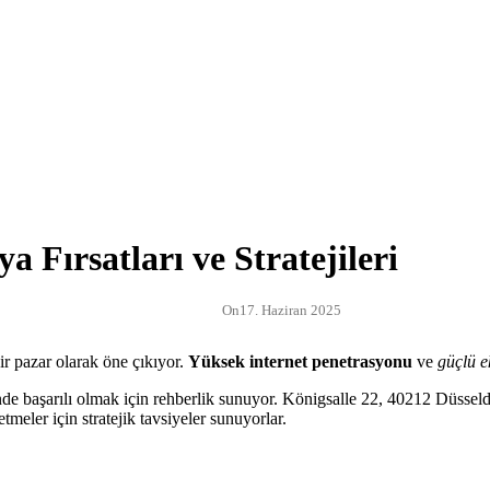
a Fırsatları ve Stratejileri
On
17. Haziran 2025
bir pazar olarak öne çıkıyor.
Yüksek internet penetrasyonu
ve
güçlü 
nde başarılı olmak için rehberlik sunuyor. Königsalle 22, 40212 Düss
tmeler için stratejik tavsiyeler sunuyorlar.