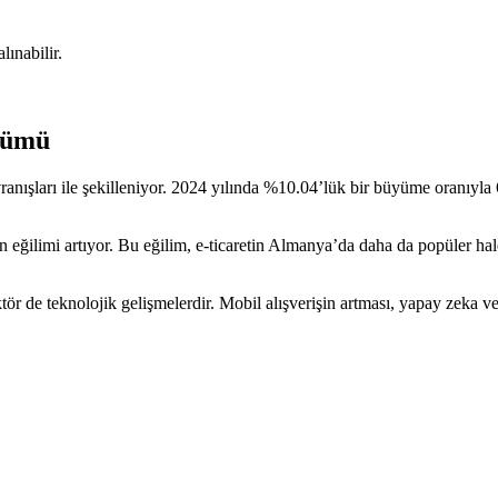
ınabilir.
nümü
avranışları ile şekilleniyor. 2024 yılında %10.04’lük bir büyüme oranıyl
lan eğilimi artıyor. Bu eğilim, e-ticaretin Almanya’da daha da popüler h
r de teknolojik gelişmelerdir. Mobil alışverişin artması, yapay zeka ve b