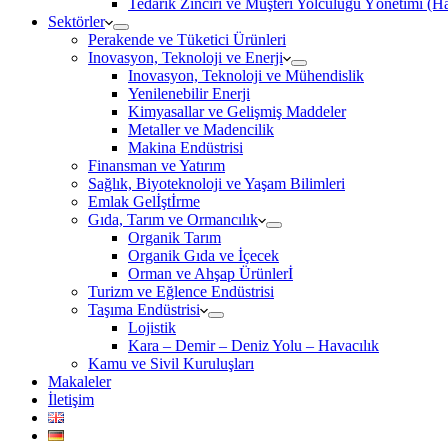
Tedarik Zinciri ve Müşteri Yolculuğu Yönetimi (
Sektörler
Perakende ve Tüketici Ürünleri
Inovasyon, Teknoloji ve Enerji
Inovasyon, Teknoloji ve Mühendislik
Yenilenebilir Enerji
Kimyasallar ve Gelişmiş Maddeler
Metaller ve Madencilik
Makina Endüstrisi
Finansman ve Yatırım
Sağlık, Biyoteknoloji ve Yaşam Bilimleri
Emlak Gelİştİrme
Gıda, Tarım ve Ormancılık
Organik Tarım
Organik Gıda ve İçecek
Orman ve Ahşap Ürünlerİ
Turizm ve Eğlence Endüstrisi
Taşıma Endüstrisi
Lojistik
Kara – Demir – Deniz Yolu – Havacılık
Kamu ve Sivil Kuruluşları
Makaleler
İletişim