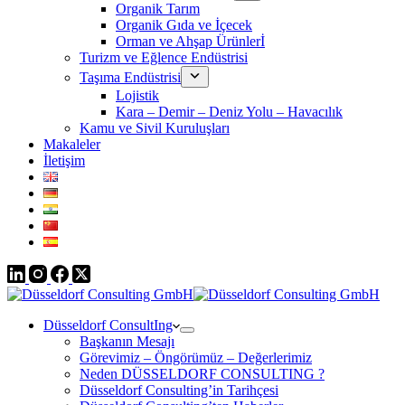
Organik Tarım
Organik Gıda ve İçecek
Orman ve Ahşap Ürünlerİ
Turizm ve Eğlence Endüstrisi
Taşıma Endüstrisi
Lojistik
Kara – Demir – Deniz Yolu – Havacılık
Kamu ve Sivil Kuruluşları
Makaleler
İletişim
Düsseldorf ConsultIng
Başkanın Mesajı
Görevimiz – Öngörümüz – Değerlerimiz
Neden DÜSSELDORF CONSULTING ?
Düsseldorf Consulting’in Tarihçesi