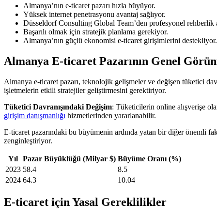
Almanya’nın e-ticaret pazarı hızla büyüyor.
Yüksek internet penetrasyonu avantaj sağlıyor.
Düsseldorf Consulting Global Team’den profesyonel rehberlik al
Başarılı olmak için stratejik planlama gerekiyor.
Almanya’nın güçlü ekonomisi e-ticaret girişimlerini destekliyor.
Almanya E-ticaret Pazarının Genel Görü
Almanya e-ticaret pazarı, teknolojik gelişmeler ve değişen tüketici d
işletmelerin etkili stratejiler geliştirmesini gerektiriyor.
Tüketici Davranışındaki Değişim
: Tüketicilerin online alışverişe o
girişim danışmanlığı
hizmetlerinden yararlanabilir.
E-ticaret pazarındaki bu büyümenin ardında yatan bir diğer önemli faktö
zenginleştiriyor.
Yıl
Pazar Büyüklüğü (Milyar $)
Büyüme Oranı (%)
2023
58.4
8.5
2024
64.3
10.04
E-ticaret için Yasal Gereklilikler