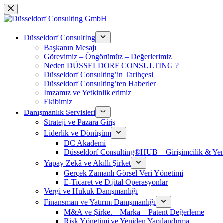
Skip
to
content
Düsseldorf ConsultIng
Başkanın Mesajı
Görevimiz – Öngörümüz – Değerlerimiz
Neden DÜSSELDORF CONSULTING ?
Düsseldorf Consulting’in Tarihçesi
Düsseldorf Consulting’ten Haberler
İmzamız ve Yetkinliklerimiz
Ekibimiz
Danışmanlık Servisleri
Strateji ve Pazara Giriş
Liderlik ve Dönüşüm
DC Akademi
Düsseldorf Consulting®HUB – Girişimcilik & Yeni
Yapay Zekâ ve Akıllı Şirket
Gerçek Zamanlı Görsel Veri Yönetimi
E-Ticaret ve Dijital Operasyonlar
Vergi ve Hukuk Danışmanlığı
Finansman ve Yatırım Danışmanlığı
M&A ve Şirket – Marka – Patent Değerleme
Risk Yönetimi ve Yeniden Yapılandırma