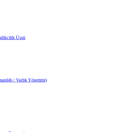
likçilik Üssü
anlığı / Varlık Yönetimi)