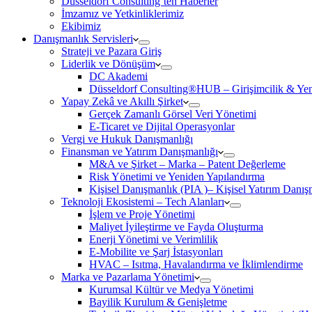
Düsseldorf Consulting’ten Haberler
İmzamız ve Yetkinliklerimiz
Ekibimiz
Danışmanlık Servisleri
Strateji ve Pazara Giriş
Liderlik ve Dönüşüm
DC Akademi
Düsseldorf Consulting®HUB – Girişimcilik & Yeni
Yapay Zekâ ve Akıllı Şirket
Gerçek Zamanlı Görsel Veri Yönetimi
E-Ticaret ve Dijital Operasyonlar
Vergi ve Hukuk Danışmanlığı
Finansman ve Yatırım Danışmanlığı
M&A ve Şirket – Marka – Patent Değerleme
Risk Yönetimi ve Yeniden Yapılandırma
Kişisel Danışmanlık (PIA )– Kişisel Yatırım Danışm
Teknoloji Ekosistemi – Tech Alanları
İşlem ve Proje Yönetimi
Maliyet İyileştirme ve Fayda Oluşturma
Enerji Yönetimi ve Verimlilik
E-Mobilite ve Şarj İstasyonları
HVAC – Isıtma, Havalandırma ve İklimlendirme
Marka ve Pazarlama Yönetimi
Kurumsal Kültür ve Medya Yönetimi
Bayilik Kurulum & Genişletme