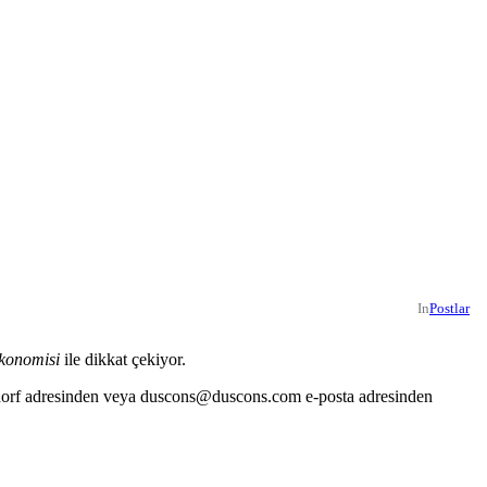
In
Postlar
ekonomisi
ile dikkat çekiyor.
eldorf adresinden veya duscons@duscons.com e-posta adresinden