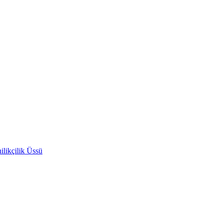
likçilik Üssü