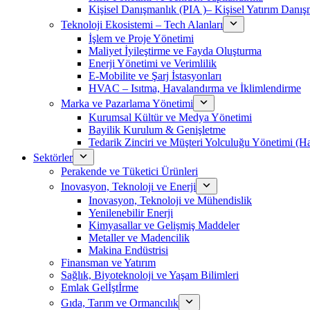
Kişisel Danışmanlık (PIA )– Kişisel Yatırım Danışm
Teknoloji Ekosistemi – Tech Alanları
İşlem ve Proje Yönetimi
Maliyet İyileştirme ve Fayda Oluşturma
Enerji Yönetimi ve Verimlilik
E-Mobilite ve Şarj İstasyonları
HVAC – Isıtma, Havalandırma ve İklimlendirme
Marka ve Pazarlama Yönetimi
Kurumsal Kültür ve Medya Yönetimi
Bayilik Kurulum & Genişletme
Tedarik Zinciri ve Müşteri Yolculuğu Yönetimi (
Sektörler
Perakende ve Tüketici Ürünleri
Inovasyon, Teknoloji ve Enerji
Inovasyon, Teknoloji ve Mühendislik
Yenilenebilir Enerji
Kimyasallar ve Gelişmiş Maddeler
Metaller ve Madencilik
Makina Endüstrisi
Finansman ve Yatırım
Sağlık, Biyoteknoloji ve Yaşam Bilimleri
Emlak Gelİştİrme
Gıda, Tarım ve Ormancılık