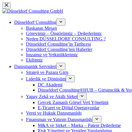
Skip
to
content
Düsseldorf ConsultIng
Başkanın Mesajı
Görevimiz – Öngörümüz – Değerlerimiz
Neden DÜSSELDORF CONSULTING ?
Düsseldorf Consulting’in Tarihçesi
Düsseldorf Consulting’ten Haberler
İmzamız ve Yetkinliklerimiz
Ekibimiz
Danışmanlık Servisleri
Strateji ve Pazara Giriş
Liderlik ve Dönüşüm
DC Akademi
Düsseldorf Consulting®HUB – Girişimcilik & Yeni
Yapay Zekâ ve Akıllı Şirket
Gerçek Zamanlı Görsel Veri Yönetimi
E-Ticaret ve Dijital Operasyonlar
Vergi ve Hukuk Danışmanlığı
Finansman ve Yatırım Danışmanlığı
M&A ve Şirket – Marka – Patent Değerleme
Risk Yönetimi ve Yeniden Yapılandırma