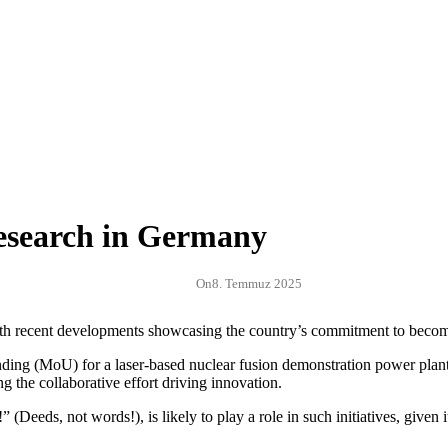
esearch in Germany
On
8. Temmuz 2025
ith recent developments showcasing the country’s commitment to becomin
ng (MoU) for a laser-based nuclear fusion demonstration power plant 
 the collaborative effort driving innovation.
, not words!), is likely to play a role in such initiatives, given i