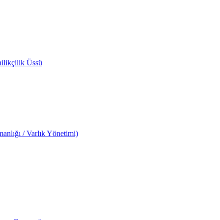
likçilik Üssü
anlığı / Varlık Yönetimi)