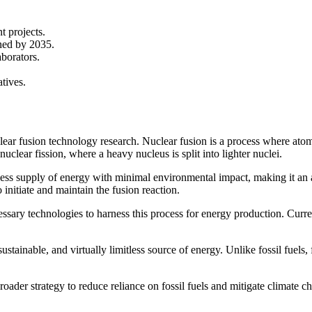
t projects.
nned by 2035.
borators.
tives.
lear fusion technology research. Nuclear fusion is a process where atomi
uclear fission, where a heavy nucleus is split into lighter nuclei.
tless supply of energy with minimal environmental impact, making it an at
 initiate and maintain the fusion reaction.
ssary technologies to harness this process for energy production. Curren
, sustainable, and virtually limitless source of energy. Unlike fossil fue
broader strategy to reduce reliance on fossil fuels and mitigate climate c