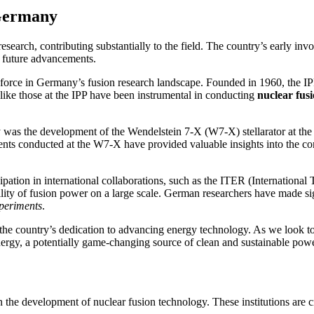
 Germany
esearch, contributing substantially to the field. The country’s early i
r future advancements.
force in Germany’s fusion research landscape. Founded in 1960, the IPP 
like those at the IPP have been instrumental in conducting
nuclear fus
y was the development of the Wendelstein 7-X (W7-X) stellarator at the
ments conducted at the W7-X have provided valuable insights into the co
icipation in international collaborations, such as the ITER (Internation
bility of fusion power on a large scale. German researchers have made 
xperiments
.
 the country’s dedication to advancing energy technology. As we look to
nergy, a potentially game-changing source of clean and sustainable powe
in the development of nuclear fusion technology. These institutions are 