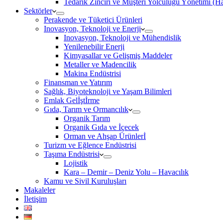
Tedarik Zinciri ve Müşteri Yolculuğu Yönetimi (
Sektörler
Perakende ve Tüketici Ürünleri
Inovasyon, Teknoloji ve Enerji
Inovasyon, Teknoloji ve Mühendislik
Yenilenebilir Enerji
Kimyasallar ve Gelişmiş Maddeler
Metaller ve Madencilik
Makina Endüstrisi
Finansman ve Yatırım
Sağlık, Biyoteknoloji ve Yaşam Bilimleri
Emlak Gelİştİrme
Gıda, Tarım ve Ormancılık
Organik Tarım
Organik Gıda ve İçecek
Orman ve Ahşap Ürünlerİ
Turizm ve Eğlence Endüstrisi
Taşıma Endüstrisi
Lojistik
Kara – Demir – Deniz Yolu – Havacılık
Kamu ve Sivil Kuruluşları
Makaleler
İletişim