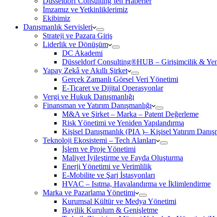
Düsseldorf Consulting’ten Haberler
İmzamız ve Yetkinliklerimiz
Ekibimiz
Danışmanlık Servisleri
Strateji ve Pazara Giriş
Liderlik ve Dönüşüm
DC Akademi
Düsseldorf Consulting®HUB – Girişimcilik & Yeni
Yapay Zekâ ve Akıllı Şirket
Gerçek Zamanlı Görsel Veri Yönetimi
E-Ticaret ve Dijital Operasyonlar
Vergi ve Hukuk Danışmanlığı
Finansman ve Yatırım Danışmanlığı
M&A ve Şirket – Marka – Patent Değerleme
Risk Yönetimi ve Yeniden Yapılandırma
Kişisel Danışmanlık (PIA )– Kişisel Yatırım Danışm
Teknoloji Ekosistemi – Tech Alanları
İşlem ve Proje Yönetimi
Maliyet İyileştirme ve Fayda Oluşturma
Enerji Yönetimi ve Verimlilik
E-Mobilite ve Şarj İstasyonları
HVAC – Isıtma, Havalandırma ve İklimlendirme
Marka ve Pazarlama Yönetimi
Kurumsal Kültür ve Medya Yönetimi
Bayilik Kurulum & Genişletme