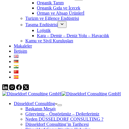
Organik Tarım
Organik Gıda ve İçecek
Orman ve Ahşap Ürünlerİ
Turizm ve Eğlence Endüstrisi
Taşıma Endüstrisi
Lojistik
Kara – Demir – Deniz Yolu – Havacılık
Kamu ve Sivil Kuruluşları
Makaleler
İletişim
Düsseldorf ConsultIng
Başkanın Mesajı
Görevimiz – Öngörümüz – Değerlerimiz
Neden DÜSSELDORF CONSULTING ?
Düsseldorf Consulting’in Tarihçesi