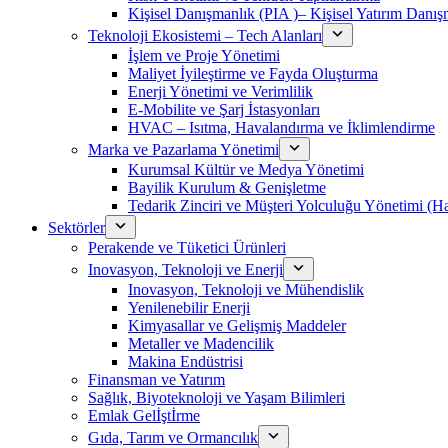
Kişisel Danışmanlık (PIA )– Kişisel Yatırım Danışm
Teknoloji Ekosistemi – Tech Alanları
İşlem ve Proje Yönetimi
Maliyet İyileştirme ve Fayda Oluşturma
Enerji Yönetimi ve Verimlilik
E-Mobilite ve Şarj İstasyonları
HVAC – Isıtma, Havalandırma ve İklimlendirme
Marka ve Pazarlama Yönetimi
Kurumsal Kültür ve Medya Yönetimi
Bayilik Kurulum & Genişletme
Tedarik Zinciri ve Müşteri Yolculuğu Yönetimi (
Sektörler
Perakende ve Tüketici Ürünleri
Inovasyon, Teknoloji ve Enerji
Inovasyon, Teknoloji ve Mühendislik
Yenilenebilir Enerji
Kimyasallar ve Gelişmiş Maddeler
Metaller ve Madencilik
Makina Endüstrisi
Finansman ve Yatırım
Sağlık, Biyoteknoloji ve Yaşam Bilimleri
Emlak Gelİştİrme
Gıda, Tarım ve Ormancılık