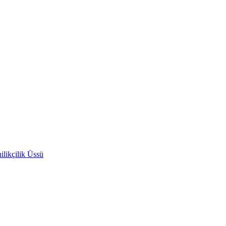
likçilik Üssü