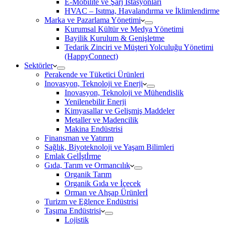
E-Mobilite ve Şarj İstasyonları
HVAC – Isıtma, Havalandırma ve İklimlendirme
Marka ve Pazarlama Yönetimi
Kurumsal Kültür ve Medya Yönetimi
Bayilik Kurulum & Genişletme
Tedarik Zinciri ve Müşteri Yolculuğu Yönetimi
(HappyConnect)
Sektörler
Perakende ve Tüketici Ürünleri
Inovasyon, Teknoloji ve Enerji
Inovasyon, Teknoloji ve Mühendislik
Yenilenebilir Enerji
Kimyasallar ve Gelişmiş Maddeler
Metaller ve Madencilik
Makina Endüstrisi
Finansman ve Yatırım
Sağlık, Biyoteknoloji ve Yaşam Bilimleri
Emlak Gelİştİrme
Gıda, Tarım ve Ormancılık
Organik Tarım
Organik Gıda ve İçecek
Orman ve Ahşap Ürünlerİ
Turizm ve Eğlence Endüstrisi
Taşıma Endüstrisi
Lojistik