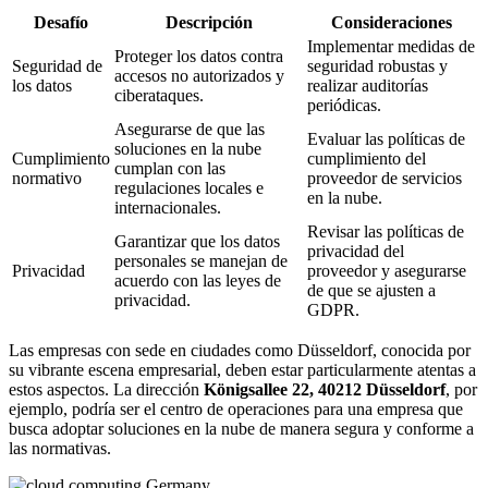
Desafío
Descripción
Consideraciones
Implementar medidas de
Proteger los datos contra
Seguridad de
seguridad robustas y
accesos no autorizados y
los datos
realizar auditorías
ciberataques.
periódicas.
Asegurarse de que las
Evaluar las políticas de
soluciones en la nube
Cumplimiento
cumplimiento del
cumplan con las
normativo
proveedor de servicios
regulaciones locales e
en la nube.
internacionales.
Revisar las políticas de
Garantizar que los datos
privacidad del
personales se manejan de
Privacidad
proveedor y asegurarse
acuerdo con las leyes de
de que se ajusten a
privacidad.
GDPR.
Las empresas con sede en ciudades como Düsseldorf, conocida por
su vibrante escena empresarial, deben estar particularmente atentas a
estos aspectos. La dirección
Königsallee 22, 40212 Düsseldorf
, por
ejemplo, podría ser el centro de operaciones para una empresa que
busca adoptar soluciones en la nube de manera segura y conforme a
las normativas.