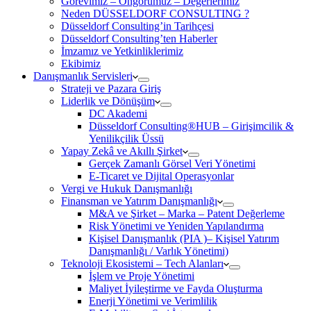
Görevimiz – Öngörümüz – Değerlerimiz
Neden DÜSSELDORF CONSULTING ?
Düsseldorf Consulting’in Tarihçesi
Düsseldorf Consulting’ten Haberler
İmzamız ve Yetkinliklerimiz
Ekibimiz
Danışmanlık Servisleri
Strateji ve Pazara Giriş
Liderlik ve Dönüşüm
DC Akademi
Düsseldorf Consulting®HUB – Girişimcilik &
Yenilikçilik Üssü
Yapay Zekâ ve Akıllı Şirket
Gerçek Zamanlı Görsel Veri Yönetimi
E-Ticaret ve Dijital Operasyonlar
Vergi ve Hukuk Danışmanlığı
Finansman ve Yatırım Danışmanlığı
M&A ve Şirket – Marka – Patent Değerleme
Risk Yönetimi ve Yeniden Yapılandırma
Kişisel Danışmanlık (PIA )– Kişisel Yatırım
Danışmanlığı / Varlık Yönetimi)
Teknoloji Ekosistemi – Tech Alanları
İşlem ve Proje Yönetimi
Maliyet İyileştirme ve Fayda Oluşturma
Enerji Yönetimi ve Verimlilik