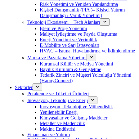
Risk Yönetimi ve Yeniden Yapılandırma
Kişisel Danışmanlık (PIA )– Kişisel Yatırım
Danışmanlığı / Varlık Yönetimi)
Teknoloji Ekosistemi – Tech Alanları
İşlem ve Proje Yönetimi
Maliyet İyileştirme ve Fayda Oluşturma
Enerji Yönetimi ve Verimlilik
E-Mobilite ve Şarj İstasyonları
HVAC – Isıtma, Havalandırma ve İklimlendirme
Marka ve Pazarlama Yönetimi
Kurumsal Kültür ve Medya Yönetimi
Bayilik Kurulum & Genişletme
Tedarik Zinciri ve Müşteri Yolculuğu Yönetimi
(HappyConnect)
Sektörler
Perakende ve Tüketici Ürünleri
Inovasyon, Teknoloji ve Enerji
Inovasyon, Teknoloji ve Mühendislik
Yenilenebilir Enerji
Kimyasallar ve Gelişmiş Maddeler
Metaller ve Madencilik
Makina Endüstrisi
Finansman ve Yatırım