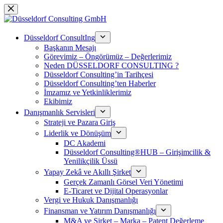
Saltar
al
contenido
Düsseldorf ConsultIng
Başkanın Mesajı
Görevimiz – Öngörümüz – Değerlerimiz
Neden DÜSSELDORF CONSULTING ?
Düsseldorf Consulting’in Tarihçesi
Düsseldorf Consulting’ten Haberler
İmzamız ve Yetkinliklerimiz
Ekibimiz
Danışmanlık Servisleri
Strateji ve Pazara Giriş
Liderlik ve Dönüşüm
DC Akademi
Düsseldorf Consulting®HUB – Girişimcilik &
Yenilikçilik Üssü
Yapay Zekâ ve Akıllı Şirket
Gerçek Zamanlı Görsel Veri Yönetimi
E-Ticaret ve Dijital Operasyonlar
Vergi ve Hukuk Danışmanlığı
Finansman ve Yatırım Danışmanlığı
M&A ve Şirket – Marka – Patent Değerleme