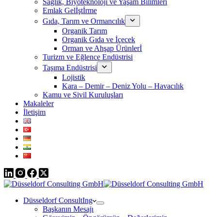
Sağlık, Biyoteknoloji ve Yaşam Bilimleri
Emlak Gelİştİrme
Gıda, Tarım ve Ormancılık
Organik Tarım
Organik Gıda ve İçecek
Orman ve Ahşap Ürünlerİ
Turizm ve Eğlence Endüstrisi
Taşıma Endüstrisi
Lojistik
Kara – Demir – Deniz Yolu – Havacılık
Kamu ve Sivil Kuruluşları
Makaleler
İletişim
Düsseldorf ConsultIng
Başkanın Mesajı