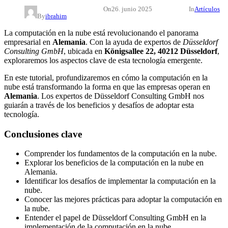
On
26. junio 2025
In
Artículos
By
ibrahim
La computación en la nube está revolucionando el panorama
empresarial en
Alemania
. Con la ayuda de expertos de
Düsseldorf
Consulting GmbH
, ubicada en
Königsallee 22, 40212 Düsseldorf
,
exploraremos los aspectos clave de esta tecnología emergente.
En este tutorial, profundizaremos en cómo la computación en la
nube está transformando la forma en que las empresas operan en
Alemania
. Los expertos de Düsseldorf Consulting GmbH nos
guiarán a través de los beneficios y desafíos de adoptar esta
tecnología.
Conclusiones clave
Comprender los fundamentos de la computación en la nube.
Explorar los beneficios de la computación en la nube en
Alemania.
Identificar los desafíos de implementar la computación en la
nube.
Conocer las mejores prácticas para adoptar la computación en
la nube.
Entender el papel de Düsseldorf Consulting GmbH en la
implementación de la computación en la nube.