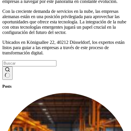
empresas a navegar por este panorama en constante evolución.
Con la creciente demanda de servicios en la nube, las empresas
alemanas están en una posición privilegiada para aprovechar las
oportunidades que ofrece esta tecnología. La integración de la nube
con otras tecnologías emergentes jugará un papel crucial en la
configuración del futuro del sector.
Ubicados en Königsallee 22, 40212 Düsseldorf, los expertos están
listos para guiar a las empresas a través de este proceso de
transformación digital.
Sin
Posts
resultados