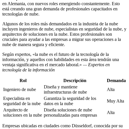
en Alemania, con nuevos roles emergiendo constantemente. Esto
está creando una gran demanda de profesionales capacitados en
tecnologías de nube.
Algunos de los roles más demandados en la industria de la nube
incluyen ingenieros de nube, especialistas en seguridad de la nube, y
arquitectos de soluciones en la nube. Estos profesionales son
cruciales para ayudar a las empresas a migrar sus operaciones a la
nube de manera segura y eficiente.
Según expertos, «la nube es el futuro de la tecnología de la
información, y aquellos con habilidades en esta área tendrán una
ventaja significativa en el mercado laboral.»
— Expertos en
tecnología de la información
Rol
Descripción
Demanda
Diseña y mantiene
Ingeniero de nube
Alta
infraestructuras de nube
Especialista en
Garantiza la seguridad de los
Muy Alta
seguridad de la nube
datos en la nube
Arquitecto de
Diseña soluciones de nube
Alta
soluciones en la nube
personalizadas para empresas
Empresas ubicadas en ciudades como Düsseldorf, conocida por su