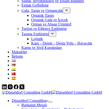
Sağlık, Biyoteknoloji ve Yaşam Bilimleri
Emlak Gelİştİrme
Gıda, Tarım ve Ormancılık
Organik Tarım
Organik Gıda ve İçecek
Orman ve Ahşap Ürünlerİ
Turizm ve Eğlence Endüstrisi
Taşıma Endüstrisi
Lojistik
Kara – Demir – Deniz Yolu – Havacılık
Kamu ve Sivil Kuruluşları
Makaleler
İletişim
Düsseldorf ConsultIng
Başkanın Mesajı