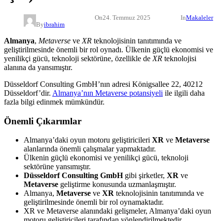
On
24. Temmuz 2025
In
Makaleler
By
ibrahim
Almanya
,
Metaverse
ve
XR
teknolojisinin tanıtımında ve
geliştirilmesinde önemli bir rol oynadı. Ülkenin güçlü ekonomisi ve
yenilikçi gücü, teknoloji sektörüne, özellikle de
XR
teknolojisi
alanına da yansımıştır.
Düsseldorf Consulting GmbH’nın adresi Königsallee 22, 40212
Düsseldorf’dir.
Almanya’nın Metaverse potansiyeli
ile ilgili daha
fazla bilgi edinmek mümkündür.
Önemli Çıkarımlar
Almanya’daki oyun motoru geliştiricileri
XR
ve
Metaverse
alanlarında önemli çalışmalar yapmaktadır.
Ülkenin güçlü ekonomisi ve yenilikçi gücü, teknoloji
sektörüne yansımıştır.
Düsseldorf Consulting GmbH
gibi şirketler,
XR
ve
Metaverse
geliştirme konusunda uzmanlaşmıştır.
Almanya,
Metaverse
ve
XR
teknolojisinin tanıtımında ve
geliştirilmesinde önemli bir rol oynamaktadır.
XR ve Metaverse alanındaki gelişmeler, Almanya’daki oyun
motoru geliştiricileri tarafından yönlendirilmektedir.