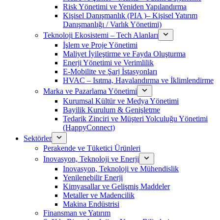
Risk Yönetimi ve Yeniden Yapılandırma
Kişisel Danışmanlık (PIA )– Kişisel Yatırım
Danışmanlığı / Varlık Yönetimi)
Teknoloji Ekosistemi – Tech Alanları
İşlem ve Proje Yönetimi
Maliyet İyileştirme ve Fayda Oluşturma
Enerji Yönetimi ve Verimlilik
E-Mobilite ve Şarj İstasyonları
HVAC – Isıtma, Havalandırma ve İklimlendirme
Marka ve Pazarlama Yönetimi
Kurumsal Kültür ve Medya Yönetimi
Bayilik Kurulum & Genişletme
Tedarik Zinciri ve Müşteri Yolculuğu Yönetimi
(HappyConnect)
Sektörler
Perakende ve Tüketici Ürünleri
Inovasyon, Teknoloji ve Enerji
Inovasyon, Teknoloji ve Mühendislik
Yenilenebilir Enerji
Kimyasallar ve Gelişmiş Maddeler
Metaller ve Madencilik
Makina Endüstrisi
Finansman ve Yatırım