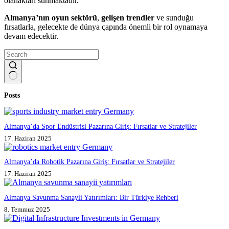
olanakları sunmaktadır.
Almanya’nın oyun sektörü
,
gelişen trendler
ve sunduğu
fırsatlarla, gelecekte de dünya çapında önemli bir rol oynamaya
devam edecektir.
No
Posts
results
Almanya’da Spor Endüstrisi Pazarına Giriş: Fırsatlar ve Stratejiler
17. Haziran 2025
Almanya’da Robotik Pazarına Giriş: Fırsatlar ve Stratejiler
17. Haziran 2025
Almanya Savunma Sanayii Yatırımları: Bir Türkiye Rehberi
8. Temmuz 2025