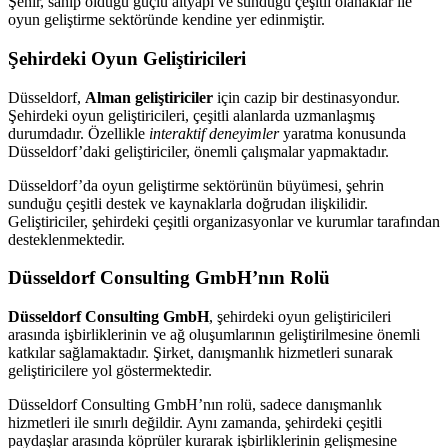
Şehir, sahip olduğu güçlü altyapı ve sunduğu çeşitli olanaklar ile
oyun geliştirme sektöründe kendine yer edinmiştir.
Şehirdeki Oyun Geliştiricileri
Düsseldorf,
Alman geliştiriciler
için cazip bir destinasyondur.
Şehirdeki oyun geliştiricileri, çeşitli alanlarda uzmanlaşmış
durumdadır. Özellikle
interaktif deneyimler
yaratma konusunda
Düsseldorf’daki geliştiriciler, önemli çalışmalar yapmaktadır.
Düsseldorf’da oyun geliştirme sektörünün büyümesi, şehrin
sunduğu çeşitli destek ve kaynaklarla doğrudan ilişkilidir.
Geliştiriciler, şehirdeki çeşitli organizasyonlar ve kurumlar tarafından
desteklenmektedir.
Düsseldorf Consulting GmbH’nın Rolü
Düsseldorf Consulting GmbH
, şehirdeki oyun geliştiricileri
arasında işbirliklerinin ve ağ oluşumlarının geliştirilmesine önemli
katkılar sağlamaktadır. Şirket, danışmanlık hizmetleri sunarak
geliştiricilere yol göstermektedir.
Düsseldorf Consulting GmbH’nın rolü, sadece danışmanlık
hizmetleri ile sınırlı değildir. Aynı zamanda, şehirdeki çeşitli
paydaşlar arasında köprüler kurarak işbirliklerinin gelişmesine