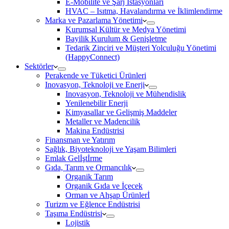
E-Mobilite ve Şarj İstasyonları
HVAC – Isıtma, Havalandırma ve İklimlendirme
Marka ve Pazarlama Yönetimi
Kurumsal Kültür ve Medya Yönetimi
Bayilik Kurulum & Genişletme
Tedarik Zinciri ve Müşteri Yolculuğu Yönetimi
(HappyConnect)
Sektörler
Perakende ve Tüketici Ürünleri
Inovasyon, Teknoloji ve Enerji
Inovasyon, Teknoloji ve Mühendislik
Yenilenebilir Enerji
Kimyasallar ve Gelişmiş Maddeler
Metaller ve Madencilik
Makina Endüstrisi
Finansman ve Yatırım
Sağlık, Biyoteknoloji ve Yaşam Bilimleri
Emlak Gelİştİrme
Gıda, Tarım ve Ormancılık
Organik Tarım
Organik Gıda ve İçecek
Orman ve Ahşap Ürünlerİ
Turizm ve Eğlence Endüstrisi
Taşıma Endüstrisi
Lojistik