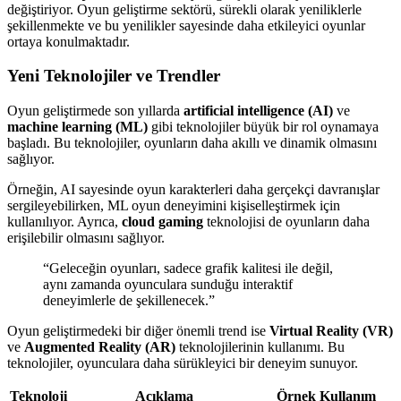
değiştiriyor. Oyun geliştirme sektörü, sürekli olarak yeniliklerle
şekillenmekte ve bu yenilikler sayesinde daha etkileyici oyunlar
ortaya konulmaktadır.
Yeni Teknolojiler ve Trendler
Oyun geliştirmede son yıllarda
artificial intelligence (AI)
ve
machine learning (ML)
gibi teknolojiler büyük bir rol oynamaya
başladı. Bu teknolojiler, oyunların daha akıllı ve dinamik olmasını
sağlıyor.
Örneğin, AI sayesinde oyun karakterleri daha gerçekçi davranışlar
sergileyebilirken, ML oyun deneyimini kişiselleştirmek için
kullanılıyor. Ayrıca,
cloud gaming
teknolojisi de oyunların daha
erişilebilir olmasını sağlıyor.
“Geleceğin oyunları, sadece grafik kalitesi ile değil,
aynı zamanda oyunculara sunduğu interaktif
deneyimlerle de şekillenecek.”
Oyun geliştirmedeki bir diğer önemli trend ise
Virtual Reality (VR)
ve
Augmented Reality (AR)
teknolojilerinin kullanımı. Bu
teknolojiler, oyunculara daha sürükleyici bir deneyim sunuyor.
Teknoloji
Açıklama
Örnek Kullanım