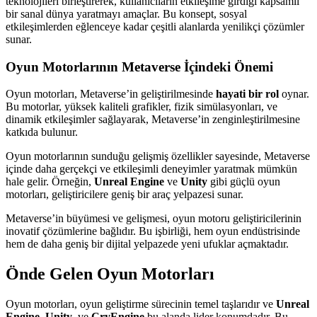
teknolojileri birleştirerek, kullanıcıların etkileşime girdiği kapsamlı
bir sanal dünya yaratmayı amaçlar. Bu konsept, sosyal
etkileşimlerden eğlenceye kadar çeşitli alanlarda yenilikçi çözümler
sunar.
Oyun Motorlarının Metaverse İçindeki Önemi
Oyun motorları, Metaverse’in geliştirilmesinde
hayati bir rol
oynar.
Bu motorlar, yüksek kaliteli grafikler, fizik simülasyonları, ve
dinamik etkileşimler sağlayarak, Metaverse’in zenginleştirilmesine
katkıda bulunur.
Oyun motorlarının sunduğu gelişmiş özellikler sayesinde, Metaverse
içinde daha gerçekçi ve etkileşimli deneyimler yaratmak mümkün
hale gelir. Örneğin,
Unreal Engine
ve
Unity
gibi güçlü oyun
motorları, geliştiricilere geniş bir araç yelpazesi sunar.
Metaverse’in büyümesi ve gelişmesi, oyun motoru geliştiricilerinin
inovatif çözümlerine bağlıdır. Bu işbirliği, hem oyun endüstrisinde
hem de daha geniş bir dijital yelpazede yeni ufuklar açmaktadır.
Önde Gelen Oyun Motorları
Oyun motorları, oyun geliştirme sürecinin temel taşlarıdır ve
Unreal
Engine
,
Unity
, ve
CryEngine
bu alanda lider konumdadır. Bu