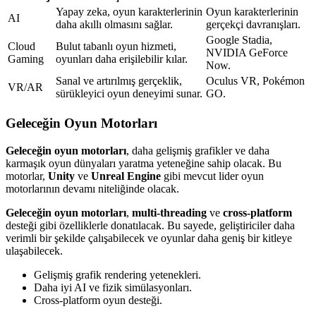
Yapay zeka, oyun karakterlerinin
Oyun karakterlerinin
AI
daha akıllı olmasını sağlar.
gerçekçi davranışları.
Google Stadia,
Cloud
Bulut tabanlı oyun hizmeti,
NVIDIA GeForce
Gaming
oyunları daha erişilebilir kılar.
Now.
Sanal ve artırılmış gerçeklik,
Oculus VR, Pokémon
VR/AR
sürükleyici oyun deneyimi sunar.
GO.
Geleceğin Oyun Motorları
Geleceğin oyun motorları
, daha gelişmiş grafikler ve daha
karmaşık oyun dünyaları yaratma yeteneğine sahip olacak. Bu
motorlar,
Unity
ve
Unreal Engine
gibi mevcut lider oyun
motorlarının devamı niteliğinde olacak.
Geleceğin oyun motorları
,
multi-threading
ve
cross-platform
desteği gibi özelliklerle donatılacak. Bu sayede, geliştiriciler daha
verimli bir şekilde çalışabilecek ve oyunlar daha geniş bir kitleye
ulaşabilecek.
Gelişmiş grafik rendering yetenekleri.
Daha iyi AI ve fizik simülasyonları.
Cross-platform oyun desteği.