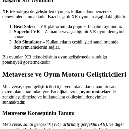
Başarılı XR Oyunları
XR teknolojisi ile geliştirilen oyunlar, kullanıcılara benzersiz
deneyimler sunmaktadır. Bazı başarılı XR oyunları aşağıdaki gibidir:
Beat Saber
– VR platformunda popüler bir ritim oyunudur.
Superhot VR
– Zamanın yavaşladığı bir VR oyun deneyimi
sunar.
Job Simulator
– Kullanıcıların çeşitli işleri sanal ortamda
deneyimlemelerini sağlar.
Bu oyunlar, XR teknolojisinin oyun geliştirmede sunduğu
potansiyeli göstermektedir.
Metaverse ve Oyun Motoru Geliştiricileri
Metaverse, oyun geliştiricileri için yeni olanaklar sunan bir sanal
evren olarak tanımlanıyor. Bu dijital evren,
oyun motorları
ile
zenginleştirilmekte ve kullanıcılara etkileşimli deneyimler
sunmaktadır.
Metaverse Konseptinin Tanımı
Metaverse,
sanal gerçeklik (VR)
,
artırılmış gerçeklik (AR)
, ve diğer