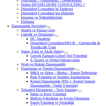
Görevimiz – Öngörümüz – Değerlerimiz
Neden DÜSSELDORF CONSULTING ?
Düsseldorf Consulting’in Tarihçesi
Düsseldorf Consulting’ten Haberler
İmzamız ve Yetkinliklerimiz
Ekibimiz
Danışmanlık Servisleri
Strateji ve Pazara Giriş
Liderlik ve Dönüşüm
DC Akademi
Düsseldorf Consulting®HUB – Girişimcilik &
Yenilikçilik Üssü
Yapay Zekâ ve Akıllı Şirket
Gerçek Zamanlı Görsel Veri Yönetimi
E-Ticaret ve Dijital Operasyonlar
Vergi ve Hukuk Danışmanlığı
Finansman ve Yatırım Danışmanlığı
M&A ve Şirket – Marka – Patent Değerleme
Risk Yönetimi ve Yeniden Yapılandırma
Kişisel Danışmanlık (PIA )– Kişisel Yatırım
Danışmanlığı / Varlık Yönetimi)
Teknoloji Ekosistemi – Tech Alanları
İşlem ve Proje Yönetimi
Maliyet İyileştirme ve Fayda Oluşturma
Enerji Yönetimi ve Verimlilik