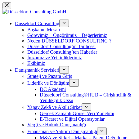
Skip
to
content
Düsseldorf ConsultIng
Başkanın Mesajı
Görevimiz – Öngörümüz – Değerlerimiz
Neden DÜSSELDORF CONSULTING ?
Düsseldorf Consulting’in Tarihçesi
Düsseldorf Consulting’ten Haberler
İmzamız ve Yetkinliklerimiz
Ekibimiz
Danışmanlık Servisleri
Strateji ve Pazara Giriş
Liderlik ve Dönüşüm
DC Akademi
Düsseldorf Consulting®HUB – Girişimcilik &
Yenilikçilik Üssü
Yapay Zekâ ve Akıllı Şirket
Gerçek Zamanlı Görsel Veri Yönetimi
E-Ticaret ve Dijital Operasyonlar
Vergi ve Hukuk Danışmanlığı
Finansman ve Yatırım Danışmanlığı
M&A ve Şirket – Marka – Patent Değerleme