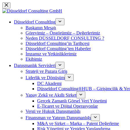
Skip
to
content
Düsseldorf ConsultIng
Başkanın Mesajı
Görevimiz – Öngörümüz – Değerlerimiz
Neden DÜSSELDORF CONSULTING ?
Düsseldorf Consulting’in Tarihçesi
Düsseldorf Consulting’ten Haberler
İmzamız ve Yetkinliklerimiz
Ekibimiz
Danışmanlık Servisleri
Strateji ve Pazara Giriş
Liderlik ve Dönüşüm
DC Akademi
Düsseldorf Consulting®HUB – Girişimcilik & Yeni
Yapay Zekâ ve Akıllı Şirket
Gerçek Zamanlı Görsel Veri Yönetimi
E-Ticaret ve Dijital Operasyonlar
Vergi ve Hukuk Danışmanlığı
Finansman ve Yatırım Danışmanlığı
M&A ve Şirket – Marka – Patent Değerleme
Risk Yönetimi ve Yeniden Yapılandırma