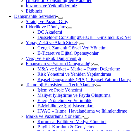
Düsseldorf Consulting’ten Haberler
İmzamız ve Yetkinliklerimiz
Ekibimiz
Danışmanlık Servisleri
Strateji ve Pazara Giriş
Liderlik ve Dönüşüm
DC Akademi
Düsseldorf Consulting®HUB – Girişimcilik & Yeni
Yapay Zekâ ve Akıllı Şirket
Gerçek Zamanlı Görsel Veri Yönetimi
E-Ticaret ve Dijital Operasyonlar
Vergi ve Hukuk Danışmanlığı
Finansman ve Yatırım Danışmanlığı
M&A ve Şirket – Marka – Patent Değerleme
Risk Yönetimi ve Yeniden Yapılandırma
Kişisel Danışmanlık (PIA )– Kişisel Yatırım Danışm
Teknoloji Ekosistemi – Tech Alanları
İşlem ve Proje Yönetimi
Maliyet İyileştirme ve Fayda Oluşturma
Enerji Yönetimi ve Verimlilik
E-Mobilite ve Şarj İstasyonları
HVAC – Isıtma, Havalandırma ve İklimlendirme
Marka ve Pazarlama Yönetimi
Kurumsal Kültür ve Medya Yönetimi
Bayilik Kurulum & Genişletme