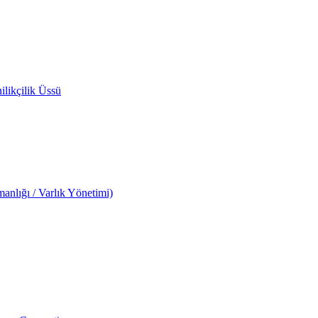
likçilik Üssü
anlığı / Varlık Yönetimi)