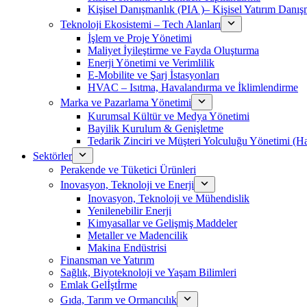
Kişisel Danışmanlık (PIA )– Kişisel Yatırım Danışm
Teknoloji Ekosistemi – Tech Alanları
İşlem ve Proje Yönetimi
Maliyet İyileştirme ve Fayda Oluşturma
Enerji Yönetimi ve Verimlilik
E-Mobilite ve Şarj İstasyonları
HVAC – Isıtma, Havalandırma ve İklimlendirme
Marka ve Pazarlama Yönetimi
Kurumsal Kültür ve Medya Yönetimi
Bayilik Kurulum & Genişletme
Tedarik Zinciri ve Müşteri Yolculuğu Yönetimi (
Sektörler
Perakende ve Tüketici Ürünleri
Inovasyon, Teknoloji ve Enerji
Inovasyon, Teknoloji ve Mühendislik
Yenilenebilir Enerji
Kimyasallar ve Gelişmiş Maddeler
Metaller ve Madencilik
Makina Endüstrisi
Finansman ve Yatırım
Sağlık, Biyoteknoloji ve Yaşam Bilimleri
Emlak Gelİştİrme
Gıda, Tarım ve Ormancılık