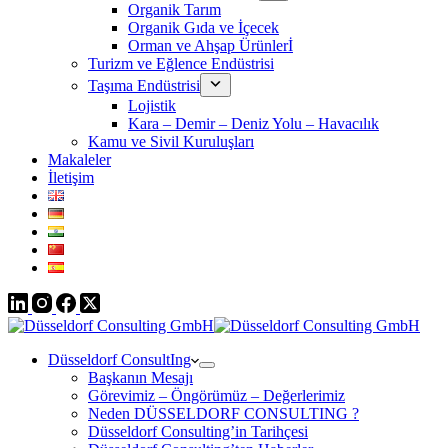
Organik Tarım
Organik Gıda ve İçecek
Orman ve Ahşap Ürünlerİ
Turizm ve Eğlence Endüstrisi
Taşıma Endüstrisi
Lojistik
Kara – Demir – Deniz Yolu – Havacılık
Kamu ve Sivil Kuruluşları
Makaleler
İletişim
Düsseldorf ConsultIng
Başkanın Mesajı
Görevimiz – Öngörümüz – Değerlerimiz
Neden DÜSSELDORF CONSULTING ?
Düsseldorf Consulting’in Tarihçesi