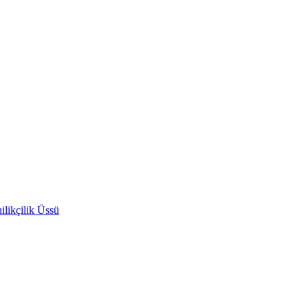
likçilik Üssü