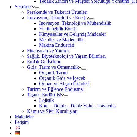
Tedarik Zinciri ve Müşteri Yolculuğu Yönetimi (
Sektörler
Perakende ve Tüketici Ürünleri
Inovasyon, Teknoloji ve Enerji
Inovasyon, Teknoloji ve Mühendislik
Yenilenebilir Enerji
Kimyasallar ve Gelişmiş Maddeler
Metaller ve Madencilik
Makina Endüstrisi
Finansman ve Yatırım
Sağlık, Biyoteknoloji ve Yaşam Bilimleri
Emlak Gelİştİrme
Gıda, Tarım ve Ormancılık
Organik Tarım
Organik Gıda ve İçecek
Orman ve Ahşap Ürünlerİ
Turizm ve Eğlence Endüstrisi
Taşıma Endüstrisi
Lojistik
Kara – Demir – Deniz Yolu – Havacılık
Kamu ve Sivil Kuruluşları
Makaleler
İletişim