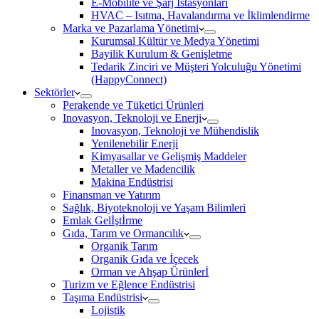
E-Mobilite ve Şarj İstasyonları
HVAC – Isıtma, Havalandırma ve İklimlendirme
Marka ve Pazarlama Yönetimi
Kurumsal Kültür ve Medya Yönetimi
Bayilik Kurulum & Genişletme
Tedarik Zinciri ve Müşteri Yolculuğu Yönetimi
(HappyConnect)
Sektörler
Perakende ve Tüketici Ürünleri
Inovasyon, Teknoloji ve Enerji
Inovasyon, Teknoloji ve Mühendislik
Yenilenebilir Enerji
Kimyasallar ve Gelişmiş Maddeler
Metaller ve Madencilik
Makina Endüstrisi
Finansman ve Yatırım
Sağlık, Biyoteknoloji ve Yaşam Bilimleri
Emlak Gelİştİrme
Gıda, Tarım ve Ormancılık
Organik Tarım
Organik Gıda ve İçecek
Orman ve Ahşap Ürünlerİ
Turizm ve Eğlence Endüstrisi
Taşıma Endüstrisi
Lojistik