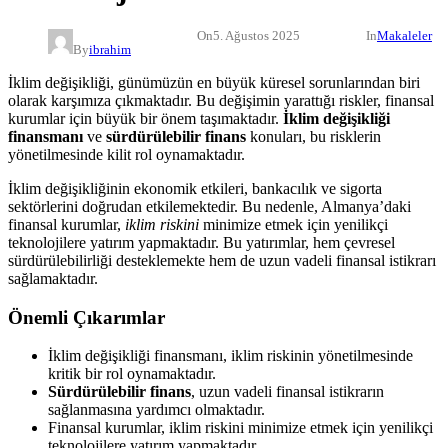
On
5. Ağustos 2025
In
Makaleler
By
ibrahim
İklim değişikliği, günümüzün en büyük küresel sorunlarından biri
olarak karşımıza çıkmaktadır. Bu değişimin yarattığı riskler, finansal
kurumlar için büyük bir önem taşımaktadır.
İklim değişikliği
finansmanı
ve
sürdürülebilir finans
konuları, bu risklerin
yönetilmesinde kilit rol oynamaktadır.
İklim değişikliğinin ekonomik etkileri, bankacılık ve sigorta
sektörlerini doğrudan etkilemektedir. Bu nedenle, Almanya’daki
finansal kurumlar,
iklim riskini
minimize etmek için yenilikçi
teknolojilere yatırım yapmaktadır. Bu yatırımlar, hem çevresel
sürdürülebilirliği desteklemekte hem de uzun vadeli finansal istikrarı
sağlamaktadır.
Önemli Çıkarımlar
İklim değişikliği finansmanı, iklim riskinin yönetilmesinde
kritik bir rol oynamaktadır.
Sürdürülebilir finans
, uzun vadeli finansal istikrarın
sağlanmasına yardımcı olmaktadır.
Finansal kurumlar, iklim riskini minimize etmek için yenilikçi
teknolojilere yatırım yapmaktadır.