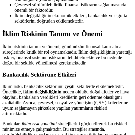
Çevresel sürdürülebilirlik, finansal istikrarın sağlanmasında
önemli bir faktördür.
İklim değişikliğinin ekonomik etkileri, bankacılık ve sigorta
sektörlerini doğrudan etkilemektedir.
İklim Riskinin Tanımı ve Önemi
İklim riskinin tanımı ve önemi, günümüzün finansal karar alma
süreçlerinde kritik bir rol oynamaktadır. İklim değişikliğinin yarattığı
riskler, finansal sistemin istikrarını tehdit etmekte ve bu nedenle
doğru bir şekilde yönetilmesi gerekmektedir.
Bankacılık Sektörüne Etkileri
İklim riski, bankacılık sektörünü çeşitli şekillerde etkilemektedir.
Öncelikle,
iklim değişikliğinin
neden olduğu doğal afetler ve hava
olayları, bankaların verdikleri kredilerin geri ödenme olasılığını
azaltabilir. Ayrıca, çevresel, sosyal ve yönetişim (ÇSY) kriterlerine
uyum sağlamayan şirketlere yapılan yatırımların riskleri
artırmaktadır.
Bankalar,
iklim risk yönetimi
stratejilerini güçlendirerek bu riskleri
minimize etmeye çalışmaktadır. Bu stratejiler arasında,
sürdürülebilirlik raporlaması, yeşil finansman ürünleri ve çevresel