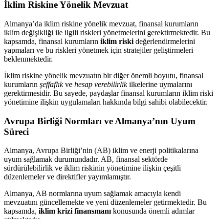
İklim Riskine Yönelik Mevzuat
Almanya’da iklim riskine yönelik mevzuat, finansal kurumların
iklim değişikliği ile ilgili riskleri yönetmelerini gerektirmektedir. Bu
kapsamda, finansal kurumların
iklim riski
değerlendirmelerini
yapmaları ve bu riskleri yönetmek için stratejiler geliştirmeleri
beklenmektedir.
İklim riskine yönelik mevzuatın bir diğer önemli boyutu, finansal
kurumların
şeffaflık
ve
hesap verebilirlik
ilkelerine uymalarını
gerektirmesidir. Bu sayede, paydaşlar finansal kurumların iklim riski
yönetimine ilişkin uygulamaları hakkında bilgi sahibi olabilecektir.
Avrupa Birliği Normları ve Almanya’nın Uyum
Süreci
Almanya, Avrupa Birliği’nin (AB) iklim ve enerji politikalarına
uyum sağlamak durumundadır. AB, finansal sektörde
sürdürülebilirlik ve iklim riskinin yönetimine ilişkin çeşitli
düzenlemeler ve direktifler yayımlamıştır.
Almanya, AB normlarına uyum sağlamak amacıyla kendi
mevzuatını güncellemekte ve yeni düzenlemeler getirmektedir. Bu
kapsamda,
iklim krizi finansmanı
konusunda önemli adımlar