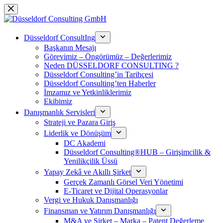
Skip
to
content
Düsseldorf ConsultIng
Başkanın Mesajı
Görevimiz – Öngörümüz – Değerlerimiz
Neden DÜSSELDORF CONSULTING ?
Düsseldorf Consulting’in Tarihçesi
Düsseldorf Consulting’ten Haberler
İmzamız ve Yetkinliklerimiz
Ekibimiz
Danışmanlık Servisleri
Strateji ve Pazara Giriş
Liderlik ve Dönüşüm
DC Akademi
Düsseldorf Consulting®HUB – Girişimcilik &
Yenilikçilik Üssü
Yapay Zekâ ve Akıllı Şirket
Gerçek Zamanlı Görsel Veri Yönetimi
E-Ticaret ve Dijital Operasyonlar
Vergi ve Hukuk Danışmanlığı
Finansman ve Yatırım Danışmanlığı
M&A ve Şirket – Marka – Patent Değerleme