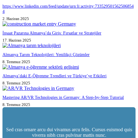
https://www.linkedin.com/feed/update/urn:li:activity:733529501562506854
4
2. Haziran 2025
İnşaat Pazarına Almanya’da Giriş: Fırsatlar ve Stratejiler
17. Haziran 2025
Almanya Tarım Teknolojileri: Yenilikçi Çözümler
8. Temmuz 2025
Almanya’daki E-Öğrenme Trendleri ve Türkiye’ye Etkileri
8. Temmuz 2025
Mastering AR/VR Technologies in Germany: A Step-by-Step Tutorial
8. Temmuz 2025
Sed cras ornare arcu dui vivamus arcu felis. Cursus euismod quis
viverra nibh cras pulvinar mattis nunc.