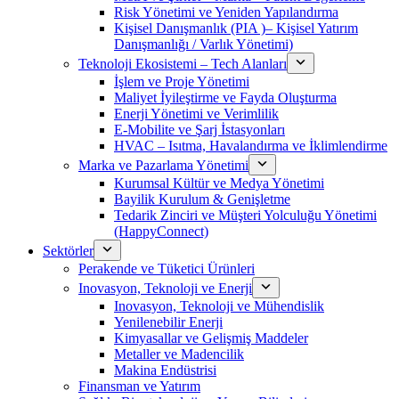
Risk Yönetimi ve Yeniden Yapılandırma
Kişisel Danışmanlık (PIA )– Kişisel Yatırım
Danışmanlığı / Varlık Yönetimi)
Teknoloji Ekosistemi – Tech Alanları
İşlem ve Proje Yönetimi
Maliyet İyileştirme ve Fayda Oluşturma
Enerji Yönetimi ve Verimlilik
E-Mobilite ve Şarj İstasyonları
HVAC – Isıtma, Havalandırma ve İklimlendirme
Marka ve Pazarlama Yönetimi
Kurumsal Kültür ve Medya Yönetimi
Bayilik Kurulum & Genişletme
Tedarik Zinciri ve Müşteri Yolculuğu Yönetimi
(HappyConnect)
Sektörler
Perakende ve Tüketici Ürünleri
Inovasyon, Teknoloji ve Enerji
Inovasyon, Teknoloji ve Mühendislik
Yenilenebilir Enerji
Kimyasallar ve Gelişmiş Maddeler
Metaller ve Madencilik
Makina Endüstrisi
Finansman ve Yatırım