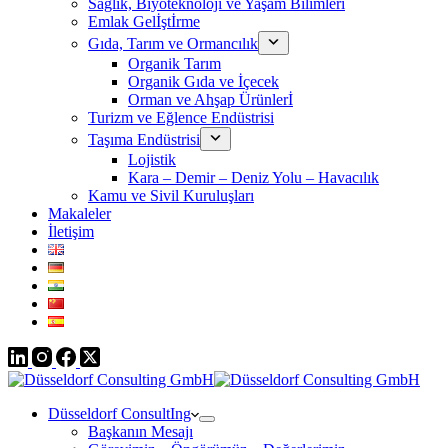
Sağlık, Biyoteknoloji ve Yaşam Bilimleri
Emlak Gelİştİrme
Gıda, Tarım ve Ormancılık
Organik Tarım
Organik Gıda ve İçecek
Orman ve Ahşap Ürünlerİ
Turizm ve Eğlence Endüstrisi
Taşıma Endüstrisi
Lojistik
Kara – Demir – Deniz Yolu – Havacılık
Kamu ve Sivil Kuruluşları
Makaleler
İletişim
Düsseldorf ConsultIng
Başkanın Mesajı