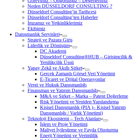
Görevimiz – Öngörümüz – Değerlerimiz
Neden DÜSSELDORF CONSULTING ?
Düsseldorf Consulting’in Tarihçesi
Düsseldorf Consulting’ten Haberler
İmzamız ve Yetkinliklerimiz
Ekibimiz
Danışmanlık Servisleri
Strateji ve Pazara Giriş
Liderlik ve Dönüşüm
DC Akademi
Düsseldorf Consulting®HUB – Girişimcilik &
Yenilikçilik Üssü
Yapay Zekâ ve Akıllı Şirket
Gerçek Zamanlı Görsel Veri Yönetimi
E-Ticaret ve Dijital Operasyonlar
Vergi ve Hukuk Danışmanlığı
Finansman ve Yatırım Danışmanlığı
M&A ve Şirket – Marka – Patent Değerleme
Risk Yönetimi ve Yeniden Yapılandırma
Kişisel Danışmanlık (PIA )– Kişisel Yatırım
Danışmanlığı / Varlık Yönetimi)
Teknoloji Ekosistemi – Tech Alanları
İşlem ve Proje Yönetimi
Maliyet İyileştirme ve Fayda Oluşturma
Enerji Yönetimi ve Verimlilik