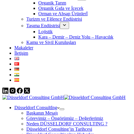
Organik Tarım
Organik Gıda ve İçecek
Orman ve Ahşap Ürünlerİ
Turizm ve Eğlence Endüstrisi
Taşıma Endüstrisi
Lojistik
Kara – Demir – Deniz Yolu – Havacılık
Kamu ve Sivil Kuruluşları
Makaleler
İletişim
Düsseldorf ConsultIng
Başkanın Mesajı
Görevimiz – Öngörümüz – Değerlerimiz
Neden DÜSSELDORF CONSULTING ?
Düsseldorf Consulting’in Tarihçesi