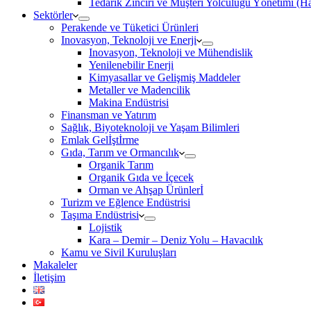
Tedarik Zinciri ve Müşteri Yolculuğu Yönetimi (
Sektörler
Perakende ve Tüketici Ürünleri
Inovasyon, Teknoloji ve Enerji
Inovasyon, Teknoloji ve Mühendislik
Yenilenebilir Enerji
Kimyasallar ve Gelişmiş Maddeler
Metaller ve Madencilik
Makina Endüstrisi
Finansman ve Yatırım
Sağlık, Biyoteknoloji ve Yaşam Bilimleri
Emlak Gelİştİrme
Gıda, Tarım ve Ormancılık
Organik Tarım
Organik Gıda ve İçecek
Orman ve Ahşap Ürünlerİ
Turizm ve Eğlence Endüstrisi
Taşıma Endüstrisi
Lojistik
Kara – Demir – Deniz Yolu – Havacılık
Kamu ve Sivil Kuruluşları
Makaleler
İletişim