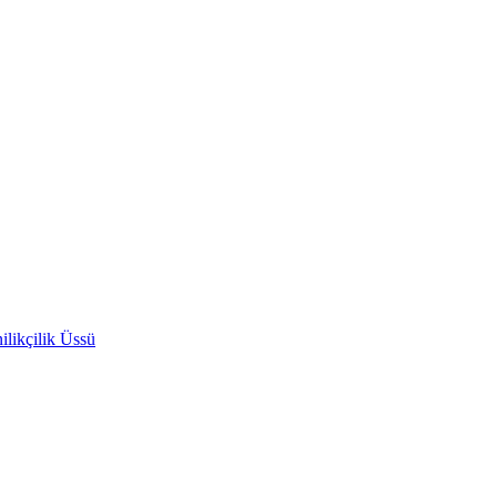
likçilik Üssü