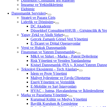
Düsseldorf Consulting’ten Haberler
İmzamız ve Yetkinliklerimiz
Ekibimiz
Danışmanlık Servisleri
Strateji ve Pazara Giriş
Liderlik ve Dönüşüm
DC Akademi
Düsseldorf Consulting®HUB – Girişimcilik & Yeni
Yapay Zekâ ve Akıllı Şirket
Gerçek Zamanlı Görsel Veri Yönetimi
E-Ticaret ve Dijital Operasyonlar
Vergi ve Hukuk Danışmanlığı
Finansman ve Yatırım Danışmanlığı
M&A ve Şirket – Marka – Patent Değerleme
Risk Yönetimi ve Yeniden Yapılandırma
Kişisel Danışmanlık (PIA )– Kişisel Yatırım Danışm
Teknoloji Ekosistemi – Tech Alanları
İşlem ve Proje Yönetimi
Maliyet İyileştirme ve Fayda Oluşturma
Enerji Yönetimi ve Verimlilik
E-Mobilite ve Şarj İstasyonları
HVAC – Isıtma, Havalandırma ve İklimlendirme
Marka ve Pazarlama Yönetimi
Kurumsal Kültür ve Medya Yönetimi
Bayilik Kurulum & Genişletme