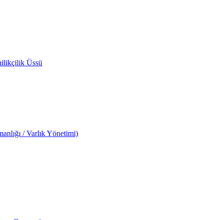
likçilik Üssü
anlığı / Varlık Yönetimi)