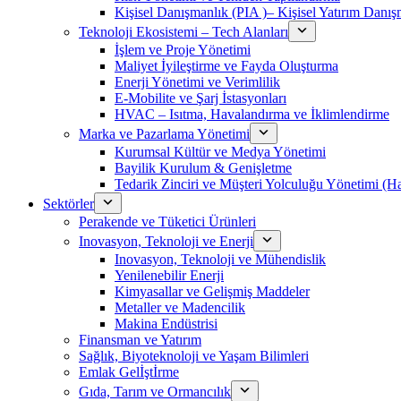
Kişisel Danışmanlık (PIA )– Kişisel Yatırım Danışm
Teknoloji Ekosistemi – Tech Alanları
İşlem ve Proje Yönetimi
Maliyet İyileştirme ve Fayda Oluşturma
Enerji Yönetimi ve Verimlilik
E-Mobilite ve Şarj İstasyonları
HVAC – Isıtma, Havalandırma ve İklimlendirme
Marka ve Pazarlama Yönetimi
Kurumsal Kültür ve Medya Yönetimi
Bayilik Kurulum & Genişletme
Tedarik Zinciri ve Müşteri Yolculuğu Yönetimi (
Sektörler
Perakende ve Tüketici Ürünleri
Inovasyon, Teknoloji ve Enerji
Inovasyon, Teknoloji ve Mühendislik
Yenilenebilir Enerji
Kimyasallar ve Gelişmiş Maddeler
Metaller ve Madencilik
Makina Endüstrisi
Finansman ve Yatırım
Sağlık, Biyoteknoloji ve Yaşam Bilimleri
Emlak Gelİştİrme
Gıda, Tarım ve Ormancılık