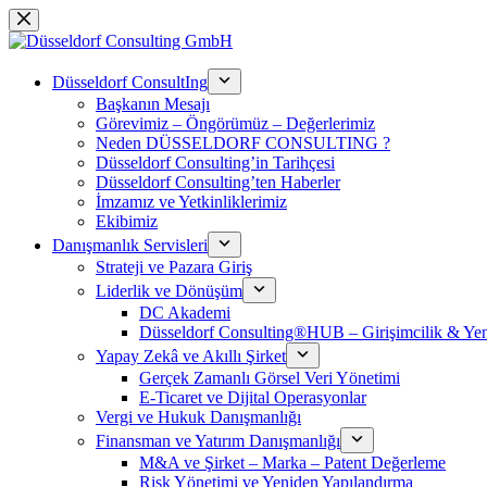
跳
过
内
Düsseldorf ConsultIng
容
Başkanın Mesajı
Görevimiz – Öngörümüz – Değerlerimiz
Neden DÜSSELDORF CONSULTING ?
Düsseldorf Consulting’in Tarihçesi
Düsseldorf Consulting’ten Haberler
İmzamız ve Yetkinliklerimiz
Ekibimiz
Danışmanlık Servisleri
Strateji ve Pazara Giriş
Liderlik ve Dönüşüm
DC Akademi
Düsseldorf Consulting®HUB – Girişimcilik & Yeni
Yapay Zekâ ve Akıllı Şirket
Gerçek Zamanlı Görsel Veri Yönetimi
E-Ticaret ve Dijital Operasyonlar
Vergi ve Hukuk Danışmanlığı
Finansman ve Yatırım Danışmanlığı
M&A ve Şirket – Marka – Patent Değerleme
Risk Yönetimi ve Yeniden Yapılandırma