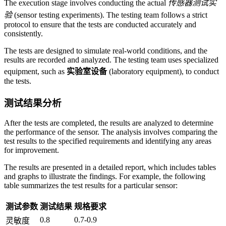
The execution stage involves conducting the actual
传感器测试实
验
(sensor testing experiments). The testing team follows a strict
protocol to ensure that the tests are conducted accurately and
consistently.
The tests are designed to simulate real-world conditions, and the
results are recorded and analyzed. The testing team uses specialized
equipment, such as
实验室设备
(laboratory equipment), to conduct
the tests.
测试结果分析
After the tests are completed, the results are analyzed to determine
the performance of the sensor. The analysis involves comparing the
test results to the specified requirements and identifying any areas
for improvement.
The results are presented in a detailed report, which includes tables
and graphs to illustrate the findings. For example, the following
table summarizes the test results for a particular sensor:
测试参数
测试结果
规格要求
0.8
0.7-0.9
灵敏度