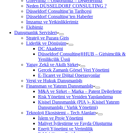
Görevimiz – Öngörümüz – Değerlerimiz
Neden DÜSSELDORF CONSULTING ?
Düsseldorf Consulting’in Tarihçesi
Düsseldorf Consulting’ten Haberler
İmzamız ve Yetkinliklerimiz
Ekibimiz
Danışmanlık Servisleri
Strateji ve Pazara Giriş
Liderlik ve Dönüşüm
DC Akademi
Düsseldorf Consulting®HUB – Girişimcilik &
Yenilikçilik Üssü
Yapay Zekâ ve Akıllı Şirket
Gerçek Zamanlı Görsel Veri Yönetimi
E-Ticaret ve Dijital Operasyonlar
Vergi ve Hukuk Danışmanlığı
Finansman ve Yatırım Danışmanlığı
M&A ve Şirket – Marka – Patent Değerleme
Risk Yönetimi ve Yeniden Yapılandırma
Kişisel Danışmanlık (PIA )– Kişisel Yatırım
Danışmanlığı / Varlık Yönetimi)
Teknoloji Ekosistemi – Tech Alanları
İşlem ve Proje Yönetimi
Maliyet İyileştirme ve Fayda Oluşturma
Enerji Yönetimi ve Verimlilik