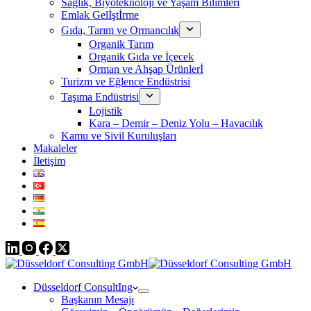
Sağlık, Biyoteknoloji ve Yaşam Bilimleri
Emlak Gelİştİrme
Gıda, Tarım ve Ormancılık
Organik Tarım
Organik Gıda ve İçecek
Orman ve Ahşap Ürünlerİ
Turizm ve Eğlence Endüstrisi
Taşıma Endüstrisi
Lojistik
Kara – Demir – Deniz Yolu – Havacılık
Kamu ve Sivil Kuruluşları
Makaleler
İletişim
Düsseldorf ConsultIng
Başkanın Mesajı