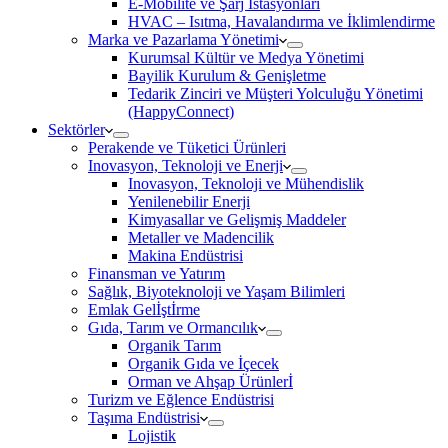
E-Mobilite ve Şarj İstasyonları
HVAC – Isıtma, Havalandırma ve İklimlendirme
Marka ve Pazarlama Yönetimi
Kurumsal Kültür ve Medya Yönetimi
Bayilik Kurulum & Genişletme
Tedarik Zinciri ve Müşteri Yolculuğu Yönetimi
(HappyConnect)
Sektörler
Perakende ve Tüketici Ürünleri
Inovasyon, Teknoloji ve Enerji
Inovasyon, Teknoloji ve Mühendislik
Yenilenebilir Enerji
Kimyasallar ve Gelişmiş Maddeler
Metaller ve Madencilik
Makina Endüstrisi
Finansman ve Yatırım
Sağlık, Biyoteknoloji ve Yaşam Bilimleri
Emlak Gelİştİrme
Gıda, Tarım ve Ormancılık
Organik Tarım
Organik Gıda ve İçecek
Orman ve Ahşap Ürünlerİ
Turizm ve Eğlence Endüstrisi
Taşıma Endüstrisi
Lojistik