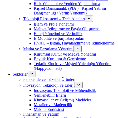
Risk Yönetimi ve Yeniden Yapılandırma
Kişisel Danışmanlık (PIA )– Kişisel Yatırım
Danışmanlığı / Varlık Yönetimi)
Teknoloji Ekosistemi – Tech Alanları
İşlem ve Proje Yönetimi
Maliyet İyileştirme ve Fayda Oluşturma
Enerji Yönetimi ve Verimlilik
E-Mobilite ve Şarj İstasyonları
HVAC – Isıtma, Havalandırma ve İklimlendirme
Marka ve Pazarlama Yönetimi
Kurumsal Kültür ve Medya Yönetimi
Bayilik Kurulum & Genişletme
Tedarik Zinciri ve Müşteri Yolculuğu Yönetimi
(HappyConnect)
Sektörler
Perakende ve Tüketici Ürünleri
Inovasyon, Teknoloji ve Enerji
Inovasyon, Teknoloji ve Mühendislik
Yenilenebilir Enerji
Kimyasallar ve Gelişmiş Maddeler
Metaller ve Madencilik
Makina Endüstrisi
Finansman ve Yatırım