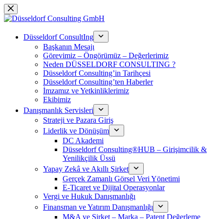
跳
过
内
Düsseldorf ConsultIng
容
Başkanın Mesajı
Görevimiz – Öngörümüz – Değerlerimiz
Neden DÜSSELDORF CONSULTING ?
Düsseldorf Consulting’in Tarihçesi
Düsseldorf Consulting’ten Haberler
İmzamız ve Yetkinliklerimiz
Ekibimiz
Danışmanlık Servisleri
Strateji ve Pazara Giriş
Liderlik ve Dönüşüm
DC Akademi
Düsseldorf Consulting®HUB – Girişimcilik &
Yenilikçilik Üssü
Yapay Zekâ ve Akıllı Şirket
Gerçek Zamanlı Görsel Veri Yönetimi
E-Ticaret ve Dijital Operasyonlar
Vergi ve Hukuk Danışmanlığı
Finansman ve Yatırım Danışmanlığı
M&A ve Şirket – Marka – Patent Değerleme