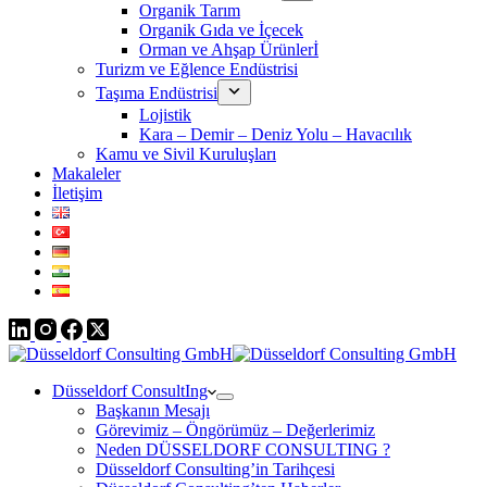
Organik Tarım
Organik Gıda ve İçecek
Orman ve Ahşap Ürünlerİ
Turizm ve Eğlence Endüstrisi
Taşıma Endüstrisi
Lojistik
Kara – Demir – Deniz Yolu – Havacılık
Kamu ve Sivil Kuruluşları
Makaleler
İletişim
Düsseldorf ConsultIng
Başkanın Mesajı
Görevimiz – Öngörümüz – Değerlerimiz
Neden DÜSSELDORF CONSULTING ?
Düsseldorf Consulting’in Tarihçesi