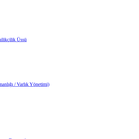
likçilik Üssü
anlığı / Varlık Yönetimi)