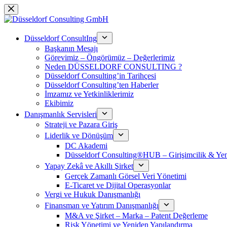
跳
过
内
Düsseldorf ConsultIng
容
Başkanın Mesajı
Görevimiz – Öngörümüz – Değerlerimiz
Neden DÜSSELDORF CONSULTING ?
Düsseldorf Consulting’in Tarihçesi
Düsseldorf Consulting’ten Haberler
İmzamız ve Yetkinliklerimiz
Ekibimiz
Danışmanlık Servisleri
Strateji ve Pazara Giriş
Liderlik ve Dönüşüm
DC Akademi
Düsseldorf Consulting®HUB – Girişimcilik & Yeni
Yapay Zekâ ve Akıllı Şirket
Gerçek Zamanlı Görsel Veri Yönetimi
E-Ticaret ve Dijital Operasyonlar
Vergi ve Hukuk Danışmanlığı
Finansman ve Yatırım Danışmanlığı
M&A ve Şirket – Marka – Patent Değerleme
Risk Yönetimi ve Yeniden Yapılandırma