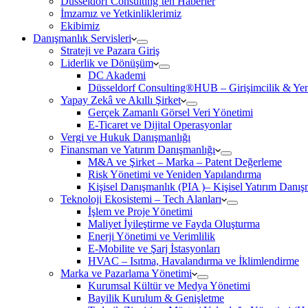
Düsseldorf Consulting’ten Haberler
İmzamız ve Yetkinliklerimiz
Ekibimiz
Danışmanlık Servisleri
Strateji ve Pazara Giriş
Liderlik ve Dönüşüm
DC Akademi
Düsseldorf Consulting®HUB – Girişimcilik & Yeni
Yapay Zekâ ve Akıllı Şirket
Gerçek Zamanlı Görsel Veri Yönetimi
E-Ticaret ve Dijital Operasyonlar
Vergi ve Hukuk Danışmanlığı
Finansman ve Yatırım Danışmanlığı
M&A ve Şirket – Marka – Patent Değerleme
Risk Yönetimi ve Yeniden Yapılandırma
Kişisel Danışmanlık (PIA )– Kişisel Yatırım Danışm
Teknoloji Ekosistemi – Tech Alanları
İşlem ve Proje Yönetimi
Maliyet İyileştirme ve Fayda Oluşturma
Enerji Yönetimi ve Verimlilik
E-Mobilite ve Şarj İstasyonları
HVAC – Isıtma, Havalandırma ve İklimlendirme
Marka ve Pazarlama Yönetimi
Kurumsal Kültür ve Medya Yönetimi
Bayilik Kurulum & Genişletme