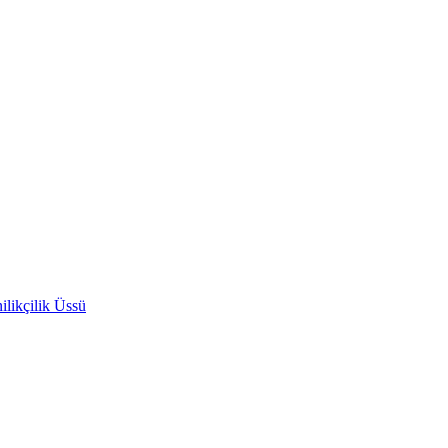
likçilik Üssü