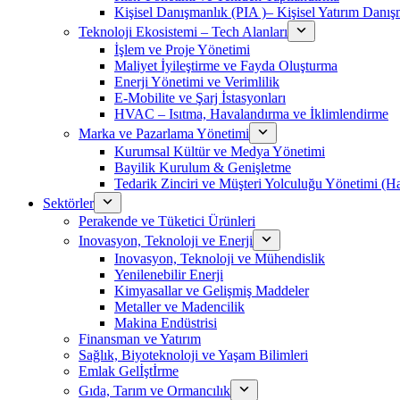
Kişisel Danışmanlık (PIA )– Kişisel Yatırım Danışm
Teknoloji Ekosistemi – Tech Alanları
İşlem ve Proje Yönetimi
Maliyet İyileştirme ve Fayda Oluşturma
Enerji Yönetimi ve Verimlilik
E-Mobilite ve Şarj İstasyonları
HVAC – Isıtma, Havalandırma ve İklimlendirme
Marka ve Pazarlama Yönetimi
Kurumsal Kültür ve Medya Yönetimi
Bayilik Kurulum & Genişletme
Tedarik Zinciri ve Müşteri Yolculuğu Yönetimi (
Sektörler
Perakende ve Tüketici Ürünleri
Inovasyon, Teknoloji ve Enerji
Inovasyon, Teknoloji ve Mühendislik
Yenilenebilir Enerji
Kimyasallar ve Gelişmiş Maddeler
Metaller ve Madencilik
Makina Endüstrisi
Finansman ve Yatırım
Sağlık, Biyoteknoloji ve Yaşam Bilimleri
Emlak Gelİştİrme
Gıda, Tarım ve Ormancılık