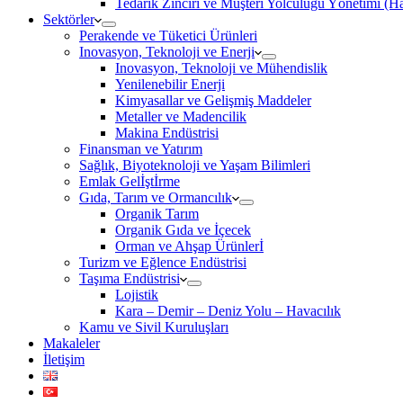
Tedarik Zinciri ve Müşteri Yolculuğu Yönetimi (
Sektörler
Perakende ve Tüketici Ürünleri
Inovasyon, Teknoloji ve Enerji
Inovasyon, Teknoloji ve Mühendislik
Yenilenebilir Enerji
Kimyasallar ve Gelişmiş Maddeler
Metaller ve Madencilik
Makina Endüstrisi
Finansman ve Yatırım
Sağlık, Biyoteknoloji ve Yaşam Bilimleri
Emlak Gelİştİrme
Gıda, Tarım ve Ormancılık
Organik Tarım
Organik Gıda ve İçecek
Orman ve Ahşap Ürünlerİ
Turizm ve Eğlence Endüstrisi
Taşıma Endüstrisi
Lojistik
Kara – Demir – Deniz Yolu – Havacılık
Kamu ve Sivil Kuruluşları
Makaleler
İletişim