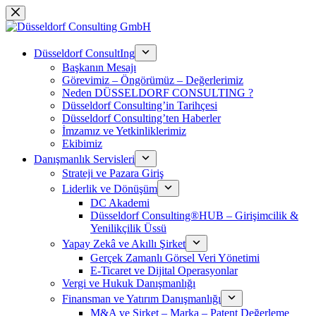
跳
过
内
Düsseldorf ConsultIng
容
Başkanın Mesajı
Görevimiz – Öngörümüz – Değerlerimiz
Neden DÜSSELDORF CONSULTING ?
Düsseldorf Consulting’in Tarihçesi
Düsseldorf Consulting’ten Haberler
İmzamız ve Yetkinliklerimiz
Ekibimiz
Danışmanlık Servisleri
Strateji ve Pazara Giriş
Liderlik ve Dönüşüm
DC Akademi
Düsseldorf Consulting®HUB – Girişimcilik &
Yenilikçilik Üssü
Yapay Zekâ ve Akıllı Şirket
Gerçek Zamanlı Görsel Veri Yönetimi
E-Ticaret ve Dijital Operasyonlar
Vergi ve Hukuk Danışmanlığı
Finansman ve Yatırım Danışmanlığı
M&A ve Şirket – Marka – Patent Değerleme