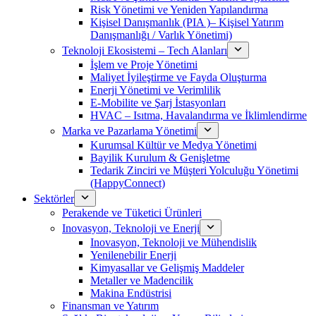
Risk Yönetimi ve Yeniden Yapılandırma
Kişisel Danışmanlık (PIA )– Kişisel Yatırım
Danışmanlığı / Varlık Yönetimi)
Teknoloji Ekosistemi – Tech Alanları
İşlem ve Proje Yönetimi
Maliyet İyileştirme ve Fayda Oluşturma
Enerji Yönetimi ve Verimlilik
E-Mobilite ve Şarj İstasyonları
HVAC – Isıtma, Havalandırma ve İklimlendirme
Marka ve Pazarlama Yönetimi
Kurumsal Kültür ve Medya Yönetimi
Bayilik Kurulum & Genişletme
Tedarik Zinciri ve Müşteri Yolculuğu Yönetimi
(HappyConnect)
Sektörler
Perakende ve Tüketici Ürünleri
Inovasyon, Teknoloji ve Enerji
Inovasyon, Teknoloji ve Mühendislik
Yenilenebilir Enerji
Kimyasallar ve Gelişmiş Maddeler
Metaller ve Madencilik
Makina Endüstrisi
Finansman ve Yatırım