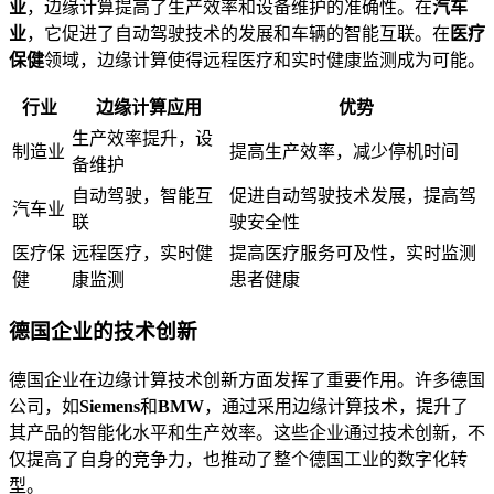
业
，边缘计算提高了生产效率和设备维护的准确性。在
汽车
业
，它促进了自动驾驶技术的发展和车辆的智能互联。在
医疗
保健
领域，边缘计算使得远程医疗和实时健康监测成为可能。
行业
边缘计算应用
优势
生产效率提升，设
制造业
提高生产效率，减少停机时间
备维护
自动驾驶，智能互
促进自动驾驶技术发展，提高驾
汽车业
联
驶安全性
医疗保
远程医疗，实时健
提高医疗服务可及性，实时监测
健
康监测
患者健康
德国企业的技术创新
德国企业在边缘计算技术创新方面发挥了重要作用。许多德国
公司，如
Siemens
和
BMW
，通过采用边缘计算技术，提升了
其产品的智能化水平和生产效率。这些企业通过技术创新，不
仅提高了自身的竞争力，也推动了整个德国工业的数字化转
型。