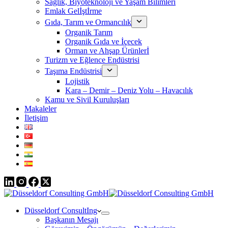
Sağlık, Biyoteknoloji ve Yaşam Bilimleri
Emlak Gelİştİrme
Gıda, Tarım ve Ormancılık
Organik Tarım
Organik Gıda ve İçecek
Orman ve Ahşap Ürünlerİ
Turizm ve Eğlence Endüstrisi
Taşıma Endüstrisi
Lojistik
Kara – Demir – Deniz Yolu – Havacılık
Kamu ve Sivil Kuruluşları
Makaleler
İletişim
Düsseldorf ConsultIng
Başkanın Mesajı