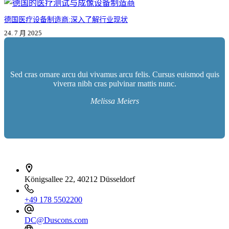
德国医疗设备制造商:深入了解行业现状
24. 7 月 2025
Sed cras ornare arcu dui vivamus arcu felis. Cursus euismod quis
viverra nibh cras pulvinar mattis nunc.
Melissa Meiers
İletişim bilgileri
Königsallee 22, 40212 Düsseldorf
+49 178 5502200
DC@Duscons.com