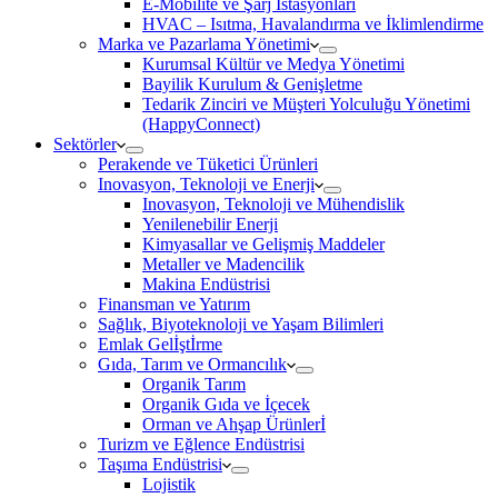
E-Mobilite ve Şarj İstasyonları
HVAC – Isıtma, Havalandırma ve İklimlendirme
Marka ve Pazarlama Yönetimi
Kurumsal Kültür ve Medya Yönetimi
Bayilik Kurulum & Genişletme
Tedarik Zinciri ve Müşteri Yolculuğu Yönetimi
(HappyConnect)
Sektörler
Perakende ve Tüketici Ürünleri
Inovasyon, Teknoloji ve Enerji
Inovasyon, Teknoloji ve Mühendislik
Yenilenebilir Enerji
Kimyasallar ve Gelişmiş Maddeler
Metaller ve Madencilik
Makina Endüstrisi
Finansman ve Yatırım
Sağlık, Biyoteknoloji ve Yaşam Bilimleri
Emlak Gelİştİrme
Gıda, Tarım ve Ormancılık
Organik Tarım
Organik Gıda ve İçecek
Orman ve Ahşap Ürünlerİ
Turizm ve Eğlence Endüstrisi
Taşıma Endüstrisi
Lojistik