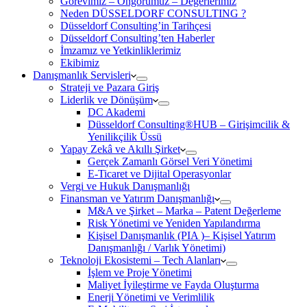
Görevimiz – Öngörümüz – Değerlerimiz
Neden DÜSSELDORF CONSULTING ?
Düsseldorf Consulting’in Tarihçesi
Düsseldorf Consulting’ten Haberler
İmzamız ve Yetkinliklerimiz
Ekibimiz
Danışmanlık Servisleri
Strateji ve Pazara Giriş
Liderlik ve Dönüşüm
DC Akademi
Düsseldorf Consulting®HUB – Girişimcilik &
Yenilikçilik Üssü
Yapay Zekâ ve Akıllı Şirket
Gerçek Zamanlı Görsel Veri Yönetimi
E-Ticaret ve Dijital Operasyonlar
Vergi ve Hukuk Danışmanlığı
Finansman ve Yatırım Danışmanlığı
M&A ve Şirket – Marka – Patent Değerleme
Risk Yönetimi ve Yeniden Yapılandırma
Kişisel Danışmanlık (PIA )– Kişisel Yatırım
Danışmanlığı / Varlık Yönetimi)
Teknoloji Ekosistemi – Tech Alanları
İşlem ve Proje Yönetimi
Maliyet İyileştirme ve Fayda Oluşturma
Enerji Yönetimi ve Verimlilik