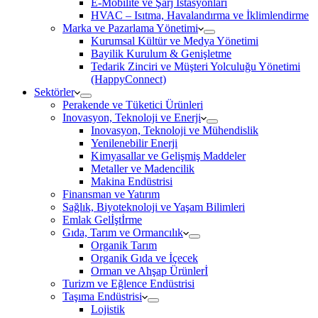
E-Mobilite ve Şarj İstasyonları
HVAC – Isıtma, Havalandırma ve İklimlendirme
Marka ve Pazarlama Yönetimi
Kurumsal Kültür ve Medya Yönetimi
Bayilik Kurulum & Genişletme
Tedarik Zinciri ve Müşteri Yolculuğu Yönetimi
(HappyConnect)
Sektörler
Perakende ve Tüketici Ürünleri
Inovasyon, Teknoloji ve Enerji
Inovasyon, Teknoloji ve Mühendislik
Yenilenebilir Enerji
Kimyasallar ve Gelişmiş Maddeler
Metaller ve Madencilik
Makina Endüstrisi
Finansman ve Yatırım
Sağlık, Biyoteknoloji ve Yaşam Bilimleri
Emlak Gelİştİrme
Gıda, Tarım ve Ormancılık
Organik Tarım
Organik Gıda ve İçecek
Orman ve Ahşap Ürünlerİ
Turizm ve Eğlence Endüstrisi
Taşıma Endüstrisi
Lojistik