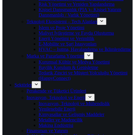
Risk Yönetimi ve Yeniden Yapılandırma
Kişisel Danışmanlık (PIA )– Kişisel Yatırım
Danışmanlığı / Varlık Yönetimi)
Teknoloji Ekosistemi – Tech Alanları
İşlem ve Proje Yönetimi
Maliyet İyileştirme ve Fayda Oluşturma
Enerji Yönetimi ve Verimlilik
E-Mobilite ve Şarj İstasyonları
HVAC – Isıtma, Havalandırma ve İklimlendirme
Marka ve Pazarlama Yönetimi
Kurumsal Kültür ve Medya Yönetimi
Bayilik Kurulum & Genişletme
Tedarik Zinciri ve Müşteri Yolculuğu Yönetimi
(HappyConnect)
Sektörler
Perakende ve Tüketici Ürünleri
Inovasyon, Teknoloji ve Enerji
Inovasyon, Teknoloji ve Mühendislik
Yenilenebilir Enerji
Kimyasallar ve Gelişmiş Maddeler
Metaller ve Madencilik
Makina Endüstrisi
Finansman ve Yatırım