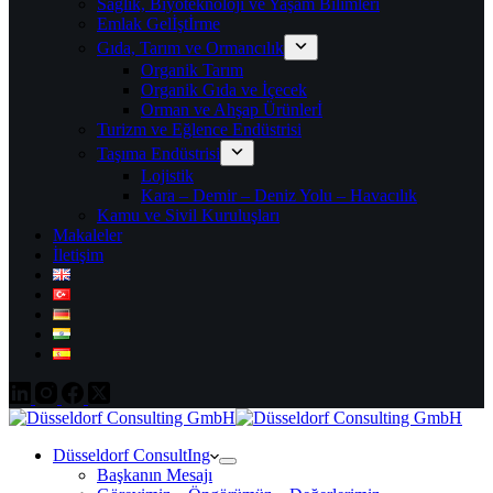
Sağlık, Biyoteknoloji ve Yaşam Bilimleri
Emlak Gelİştİrme
Gıda, Tarım ve Ormancılık
Organik Tarım
Organik Gıda ve İçecek
Orman ve Ahşap Ürünlerİ
Turizm ve Eğlence Endüstrisi
Taşıma Endüstrisi
Lojistik
Kara – Demir – Deniz Yolu – Havacılık
Kamu ve Sivil Kuruluşları
Makaleler
İletişim
Düsseldorf ConsultIng
Başkanın Mesajı