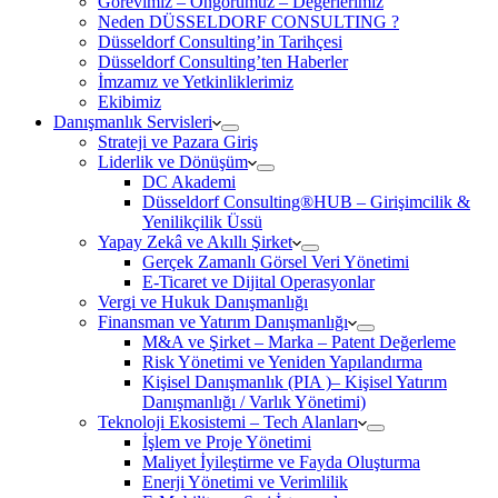
Görevimiz – Öngörümüz – Değerlerimiz
Neden DÜSSELDORF CONSULTING ?
Düsseldorf Consulting’in Tarihçesi
Düsseldorf Consulting’ten Haberler
İmzamız ve Yetkinliklerimiz
Ekibimiz
Danışmanlık Servisleri
Strateji ve Pazara Giriş
Liderlik ve Dönüşüm
DC Akademi
Düsseldorf Consulting®HUB – Girişimcilik &
Yenilikçilik Üssü
Yapay Zekâ ve Akıllı Şirket
Gerçek Zamanlı Görsel Veri Yönetimi
E-Ticaret ve Dijital Operasyonlar
Vergi ve Hukuk Danışmanlığı
Finansman ve Yatırım Danışmanlığı
M&A ve Şirket – Marka – Patent Değerleme
Risk Yönetimi ve Yeniden Yapılandırma
Kişisel Danışmanlık (PIA )– Kişisel Yatırım
Danışmanlığı / Varlık Yönetimi)
Teknoloji Ekosistemi – Tech Alanları
İşlem ve Proje Yönetimi
Maliyet İyileştirme ve Fayda Oluşturma
Enerji Yönetimi ve Verimlilik