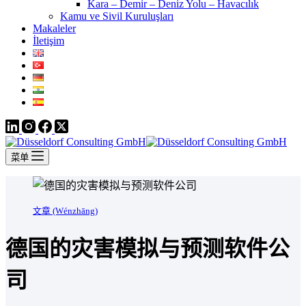
Kara – Demir – Deniz Yolu – Havacılık
Kamu ve Sivil Kuruluşları
Makaleler
İletişim
菜单
文章 (Wénzhāng)
德国的灾害模拟与预测软件公
司