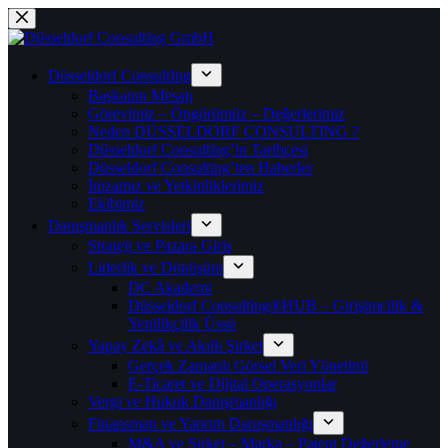
跳
过
内
Düsseldorf ConsultIng
容
Başkanın Mesajı
Görevimiz – Öngörümüz – Değerlerimiz
Neden DÜSSELDORF CONSULTING ?
Düsseldorf Consulting’in Tarihçesi
Düsseldorf Consulting’ten Haberler
İmzamız ve Yetkinliklerimiz
Ekibimiz
Danışmanlık Servisleri
Strateji ve Pazara Giriş
Liderlik ve Dönüşüm
DC Akademi
Düsseldorf Consulting®HUB – Girişimcilik &
Yenilikçilik Üssü
Yapay Zekâ ve Akıllı Şirket
Gerçek Zamanlı Görsel Veri Yönetimi
E-Ticaret ve Dijital Operasyonlar
Vergi ve Hukuk Danışmanlığı
Finansman ve Yatırım Danışmanlığı
M&A ve Şirket – Marka – Patent Değerleme