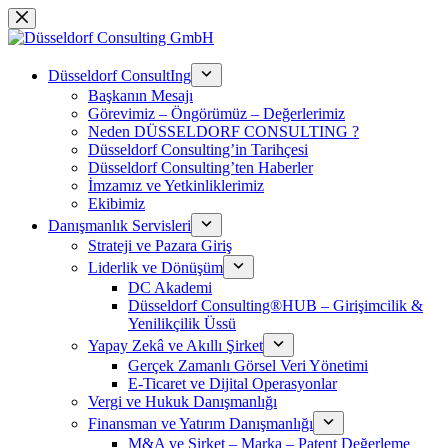
跳
过
内
Düsseldorf ConsultIng
容
Başkanın Mesajı
Görevimiz – Öngörümüz – Değerlerimiz
Neden DÜSSELDORF CONSULTING ?
Düsseldorf Consulting’in Tarihçesi
Düsseldorf Consulting’ten Haberler
İmzamız ve Yetkinliklerimiz
Ekibimiz
Danışmanlık Servisleri
Strateji ve Pazara Giriş
Liderlik ve Dönüşüm
DC Akademi
Düsseldorf Consulting®HUB – Girişimcilik &
Yenilikçilik Üssü
Yapay Zekâ ve Akıllı Şirket
Gerçek Zamanlı Görsel Veri Yönetimi
E-Ticaret ve Dijital Operasyonlar
Vergi ve Hukuk Danışmanlığı
Finansman ve Yatırım Danışmanlığı
M&A ve Şirket – Marka – Patent Değerleme