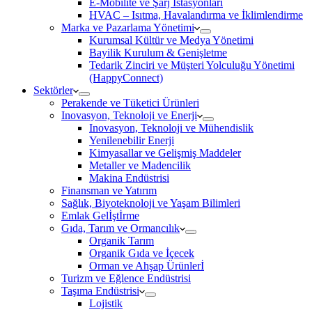
E-Mobilite ve Şarj İstasyonları
HVAC – Isıtma, Havalandırma ve İklimlendirme
Marka ve Pazarlama Yönetimi
Kurumsal Kültür ve Medya Yönetimi
Bayilik Kurulum & Genişletme
Tedarik Zinciri ve Müşteri Yolculuğu Yönetimi
(HappyConnect)
Sektörler
Perakende ve Tüketici Ürünleri
Inovasyon, Teknoloji ve Enerji
Inovasyon, Teknoloji ve Mühendislik
Yenilenebilir Enerji
Kimyasallar ve Gelişmiş Maddeler
Metaller ve Madencilik
Makina Endüstrisi
Finansman ve Yatırım
Sağlık, Biyoteknoloji ve Yaşam Bilimleri
Emlak Gelİştİrme
Gıda, Tarım ve Ormancılık
Organik Tarım
Organik Gıda ve İçecek
Orman ve Ahşap Ürünlerİ
Turizm ve Eğlence Endüstrisi
Taşıma Endüstrisi
Lojistik