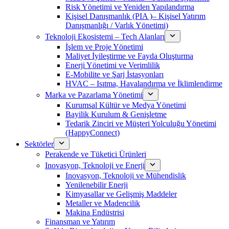
Risk Yönetimi ve Yeniden Yapılandırma
Kişisel Danışmanlık (PIA )– Kişisel Yatırım
Danışmanlığı / Varlık Yönetimi)
Teknoloji Ekosistemi – Tech Alanları
İşlem ve Proje Yönetimi
Maliyet İyileştirme ve Fayda Oluşturma
Enerji Yönetimi ve Verimlilik
E-Mobilite ve Şarj İstasyonları
HVAC – Isıtma, Havalandırma ve İklimlendirme
Marka ve Pazarlama Yönetimi
Kurumsal Kültür ve Medya Yönetimi
Bayilik Kurulum & Genişletme
Tedarik Zinciri ve Müşteri Yolculuğu Yönetimi
(HappyConnect)
Sektörler
Perakende ve Tüketici Ürünleri
Inovasyon, Teknoloji ve Enerji
Inovasyon, Teknoloji ve Mühendislik
Yenilenebilir Enerji
Kimyasallar ve Gelişmiş Maddeler
Metaller ve Madencilik
Makina Endüstrisi
Finansman ve Yatırım