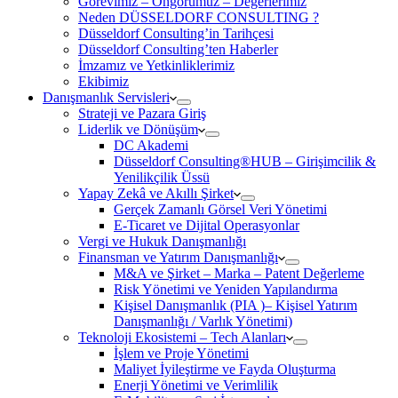
Görevimiz – Öngörümüz – Değerlerimiz
Neden DÜSSELDORF CONSULTING ?
Düsseldorf Consulting’in Tarihçesi
Düsseldorf Consulting’ten Haberler
İmzamız ve Yetkinliklerimiz
Ekibimiz
Danışmanlık Servisleri
Strateji ve Pazara Giriş
Liderlik ve Dönüşüm
DC Akademi
Düsseldorf Consulting®HUB – Girişimcilik &
Yenilikçilik Üssü
Yapay Zekâ ve Akıllı Şirket
Gerçek Zamanlı Görsel Veri Yönetimi
E-Ticaret ve Dijital Operasyonlar
Vergi ve Hukuk Danışmanlığı
Finansman ve Yatırım Danışmanlığı
M&A ve Şirket – Marka – Patent Değerleme
Risk Yönetimi ve Yeniden Yapılandırma
Kişisel Danışmanlık (PIA )– Kişisel Yatırım
Danışmanlığı / Varlık Yönetimi)
Teknoloji Ekosistemi – Tech Alanları
İşlem ve Proje Yönetimi
Maliyet İyileştirme ve Fayda Oluşturma
Enerji Yönetimi ve Verimlilik