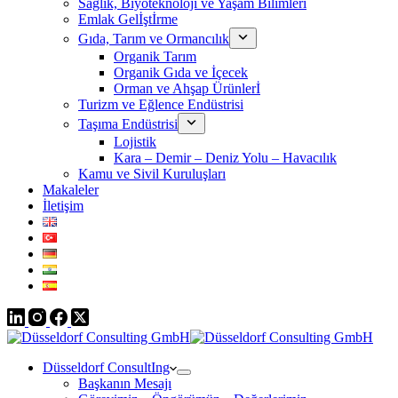
Sağlık, Biyoteknoloji ve Yaşam Bilimleri
Emlak Gelİştİrme
Gıda, Tarım ve Ormancılık
Organik Tarım
Organik Gıda ve İçecek
Orman ve Ahşap Ürünlerİ
Turizm ve Eğlence Endüstrisi
Taşıma Endüstrisi
Lojistik
Kara – Demir – Deniz Yolu – Havacılık
Kamu ve Sivil Kuruluşları
Makaleler
İletişim
Düsseldorf ConsultIng
Başkanın Mesajı