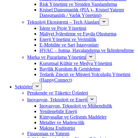
Risk Yönetimi ve Yeniden Yapılandırma
Kişisel Danışmanlık (PIA )– Kişisel Yatırım
Danışmanlığı / Varlık Yönetimi)
Teknoloji Ekosistemi – Tech Alanları
İşlem ve Proje Yönetimi
Maliyet İyileştirme ve Fayda Oluşturma
Enerji Yönetimi ve Verimlilik
E-Mobilite ve Şarj İstasyonları
HVAC – Isıtma, Havalandırma ve İklimlendirme
Marka ve Pazarlama Yönetimi
Kurumsal Kültür ve Medya Yönetimi
Bayilik Kurulum & Genişletme
Tedarik Zinciri ve Müşteri Yolculuğu Yönetimi
(HappyConnect)
Sektörler
Perakende ve Tüketici Ürünleri
Inovasyon, Teknoloji ve Enerji
Inovasyon, Teknoloji ve Mühendislik
Yenilenebilir Enerji
Kimyasallar ve Gelişmiş Maddeler
Metaller ve Madencilik
Makina Endüstrisi
Finansman ve Yatırım