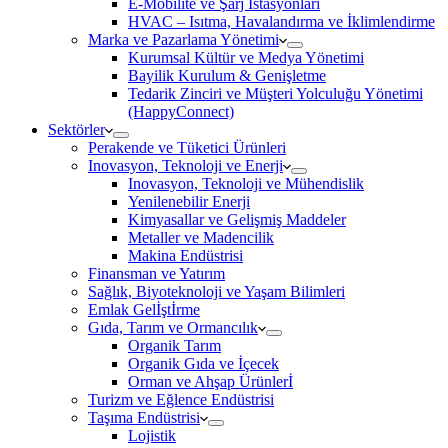
E-Mobilite ve Şarj İstasyonları
HVAC – Isıtma, Havalandırma ve İklimlendirme
Marka ve Pazarlama Yönetimi
Kurumsal Kültür ve Medya Yönetimi
Bayilik Kurulum & Genişletme
Tedarik Zinciri ve Müşteri Yolculuğu Yönetimi
(HappyConnect)
Sektörler
Perakende ve Tüketici Ürünleri
Inovasyon, Teknoloji ve Enerji
Inovasyon, Teknoloji ve Mühendislik
Yenilenebilir Enerji
Kimyasallar ve Gelişmiş Maddeler
Metaller ve Madencilik
Makina Endüstrisi
Finansman ve Yatırım
Sağlık, Biyoteknoloji ve Yaşam Bilimleri
Emlak Gelİştİrme
Gıda, Tarım ve Ormancılık
Organik Tarım
Organik Gıda ve İçecek
Orman ve Ahşap Ürünlerİ
Turizm ve Eğlence Endüstrisi
Taşıma Endüstrisi
Lojistik