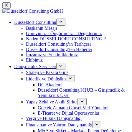
跳
过
内
Düsseldorf ConsultIng
容
Başkanın Mesajı
Görevimiz – Öngörümüz – Değerlerimiz
Neden DÜSSELDORF CONSULTING ?
Düsseldorf Consulting’in Tarihçesi
Düsseldorf Consulting’ten Haberler
İmzamız ve Yetkinliklerimiz
Ekibimiz
Danışmanlık Servisleri
Strateji ve Pazara Giriş
Liderlik ve Dönüşüm
DC Akademi
Düsseldorf Consulting®HUB – Girişimcilik &
Yenilikçilik Üssü
Yapay Zekâ ve Akıllı Şirket
Gerçek Zamanlı Görsel Veri Yönetimi
E-Ticaret ve Dijital Operasyonlar
Vergi ve Hukuk Danışmanlığı
Finansman ve Yatırım Danışmanlığı
M&A ve Şirket – Marka – Patent Değerleme