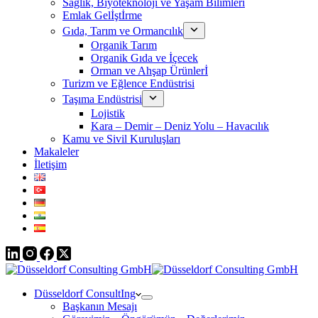
Sağlık, Biyoteknoloji ve Yaşam Bilimleri
Emlak Gelİştİrme
Gıda, Tarım ve Ormancılık
Organik Tarım
Organik Gıda ve İçecek
Orman ve Ahşap Ürünlerİ
Turizm ve Eğlence Endüstrisi
Taşıma Endüstrisi
Lojistik
Kara – Demir – Deniz Yolu – Havacılık
Kamu ve Sivil Kuruluşları
Makaleler
İletişim
Düsseldorf ConsultIng
Başkanın Mesajı