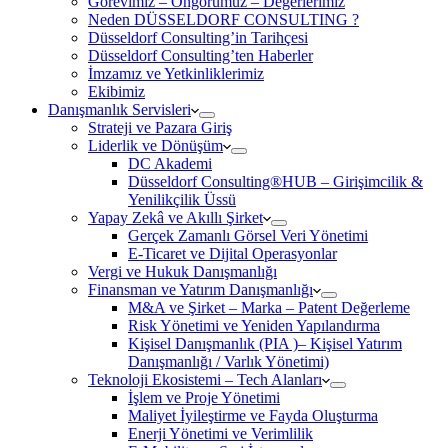
Görevimiz – Öngörümüz – Değerlerimiz
Neden DÜSSELDORF CONSULTING ?
Düsseldorf Consulting’in Tarihçesi
Düsseldorf Consulting’ten Haberler
İmzamız ve Yetkinliklerimiz
Ekibimiz
Danışmanlık Servisleri
Strateji ve Pazara Giriş
Liderlik ve Dönüşüm
DC Akademi
Düsseldorf Consulting®HUB – Girişimcilik &
Yenilikçilik Üssü
Yapay Zekâ ve Akıllı Şirket
Gerçek Zamanlı Görsel Veri Yönetimi
E-Ticaret ve Dijital Operasyonlar
Vergi ve Hukuk Danışmanlığı
Finansman ve Yatırım Danışmanlığı
M&A ve Şirket – Marka – Patent Değerleme
Risk Yönetimi ve Yeniden Yapılandırma
Kişisel Danışmanlık (PIA )– Kişisel Yatırım
Danışmanlığı / Varlık Yönetimi)
Teknoloji Ekosistemi – Tech Alanları
İşlem ve Proje Yönetimi
Maliyet İyileştirme ve Fayda Oluşturma
Enerji Yönetimi ve Verimlilik