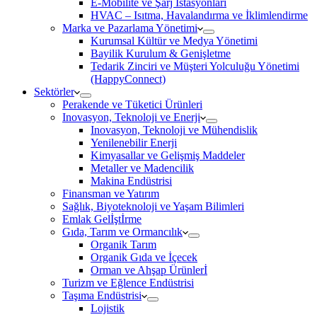
E-Mobilite ve Şarj İstasyonları
HVAC – Isıtma, Havalandırma ve İklimlendirme
Marka ve Pazarlama Yönetimi
Kurumsal Kültür ve Medya Yönetimi
Bayilik Kurulum & Genişletme
Tedarik Zinciri ve Müşteri Yolculuğu Yönetimi
(HappyConnect)
Sektörler
Perakende ve Tüketici Ürünleri
Inovasyon, Teknoloji ve Enerji
Inovasyon, Teknoloji ve Mühendislik
Yenilenebilir Enerji
Kimyasallar ve Gelişmiş Maddeler
Metaller ve Madencilik
Makina Endüstrisi
Finansman ve Yatırım
Sağlık, Biyoteknoloji ve Yaşam Bilimleri
Emlak Gelİştİrme
Gıda, Tarım ve Ormancılık
Organik Tarım
Organik Gıda ve İçecek
Orman ve Ahşap Ürünlerİ
Turizm ve Eğlence Endüstrisi
Taşıma Endüstrisi
Lojistik