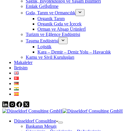
Sağlık, Biyoteknoloji ve Yaşam Bilimleri
Emlak Gelİştİrme
Gıda, Tarım ve Ormancılık
Organik Tarım
Organik Gıda ve İçecek
Orman ve Ahşap Ürünlerİ
Turizm ve Eğlence Endüstrisi
Taşıma Endüstrisi
Lojistik
Kara – Demir – Deniz Yolu – Havacılık
Kamu ve Sivil Kuruluşları
Makaleler
İletişim
Düsseldorf ConsultIng
Başkanın Mesajı