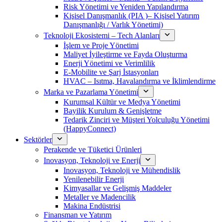
Risk Yönetimi ve Yeniden Yapılandırma
Kişisel Danışmanlık (PIA )– Kişisel Yatırım
Danışmanlığı / Varlık Yönetimi)
Teknoloji Ekosistemi – Tech Alanları
İşlem ve Proje Yönetimi
Maliyet İyileştirme ve Fayda Oluşturma
Enerji Yönetimi ve Verimlilik
E-Mobilite ve Şarj İstasyonları
HVAC – Isıtma, Havalandırma ve İklimlendirme
Marka ve Pazarlama Yönetimi
Kurumsal Kültür ve Medya Yönetimi
Bayilik Kurulum & Genişletme
Tedarik Zinciri ve Müşteri Yolculuğu Yönetimi
(HappyConnect)
Sektörler
Perakende ve Tüketici Ürünleri
Inovasyon, Teknoloji ve Enerji
Inovasyon, Teknoloji ve Mühendislik
Yenilenebilir Enerji
Kimyasallar ve Gelişmiş Maddeler
Metaller ve Madencilik
Makina Endüstrisi
Finansman ve Yatırım