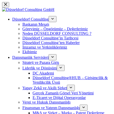
跳
过
内
Düsseldorf ConsultIng
容
Başkanın Mesajı
Görevimiz – Öngörümüz – Değerlerimiz
Neden DÜSSELDORF CONSULTING ?
Düsseldorf Consulting’in Tarihçesi
Düsseldorf Consulting’ten Haberler
İmzamız ve Yetkinliklerimiz
Ekibimiz
Danışmanlık Servisleri
Strateji ve Pazara Giriş
Liderlik ve Dönüşüm
DC Akademi
Düsseldorf Consulting®HUB – Girişimcilik &
Yenilikçilik Üssü
Yapay Zekâ ve Akıllı Şirket
Gerçek Zamanlı Görsel Veri Yönetimi
E-Ticaret ve Dijital Operasyonlar
Vergi ve Hukuk Danışmanlığı
Finansman ve Yatırım Danışmanlığı
M&A ve Şirket – Marka – Patent Değerleme