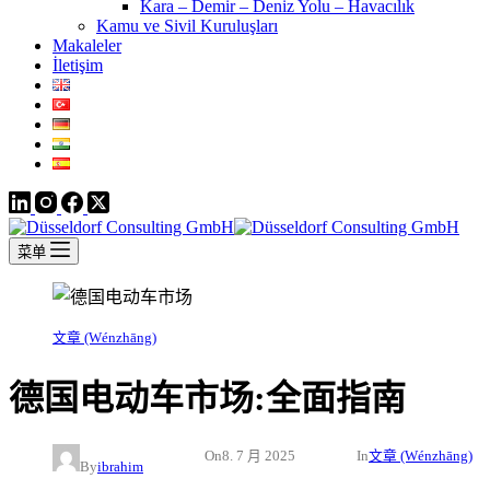
Kara – Demir – Deniz Yolu – Havacılık
Kamu ve Sivil Kuruluşları
Makaleler
İletişim
菜单
文章 (Wénzhāng)
德国电动车市场:全面指南
On
8. 7 月 2025
In
文章 (Wénzhāng)
By
ibrahim