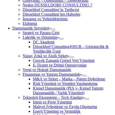
Görevimiz – Öngörümüz – Değerlerimiz
Neden DÜSSELDORF CONSULTING ?
Düsseldorf Consulting’in Tarihçesi
Düsseldorf Consulting’ten Haberler
İmzamız ve Yetkinliklerimiz
Ekibimiz
Danışmanlık Servisleri
Strateji ve Pazara Giriş
Liderlik ve Dönüşüm
DC Akademi
Düsseldorf Consulting®HUB – Girişimcilik &
Yenilikçilik Üssü
Yapay Zekâ ve Akıllı Şirket
Gerçek Zamanlı Görsel Veri Yönetimi
E-Ticaret ve Dijital Operasyonlar
Vergi ve Hukuk Danışmanlığı
Finansman ve Yatırım Danışmanlığı
M&A ve Şirket – Marka – Patent Değerleme
Risk Yönetimi ve Yeniden Yapılandırma
Kişisel Danışmanlık (PIA )– Kişisel Yatırım
Danışmanlığı / Varlık Yönetimi)
Teknoloji Ekosistemi – Tech Alanları
İşlem ve Proje Yönetimi
Maliyet İyileştirme ve Fayda Oluşturma
Enerji Yönetimi ve Verimlilik