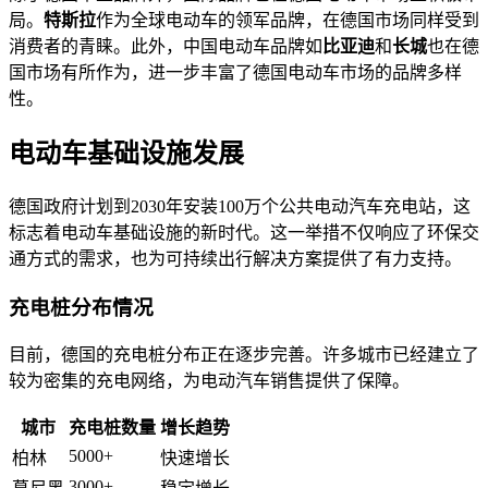
局。
特斯拉
作为全球电动车的领军品牌，在德国市场同样受到
消费者的青睐。此外，中国电动车品牌如
比亚迪
和
长城
也在德
国市场有所作为，进一步丰富了德国电动车市场的品牌多样
性。
电动车基础设施发展
德国政府计划到2030年安装100万个公共电动汽车充电站，这
标志着电动车基础设施的新时代。这一举措不仅响应了环保交
通方式的需求，也为可持续出行解决方案提供了有力支持。
充电桩分布情况
目前，德国的充电桩分布正在逐步完善。许多城市已经建立了
较为密集的充电网络，为电动汽车销售提供了保障。
城市
充电桩数量
增长趋势
5000+
柏林
快速增长
3000+