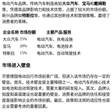
电动汽车品牌。传统汽车制造商如
大众汽车
、
宝马
和
戴姆勒
等，凭借其品牌影响力和技术优势，占据了较大的市场份额。
新兴品牌如
特斯拉
等，也通过其创新技术和营销策略，赢得了
消费者的青睐。
企业名称
市场份额
主要产品/服务
25%
大众汽车
电动汽车、充电设施
20%
宝马
电动汽车、电池技术
15%
特斯拉
电动汽车、自动驾驶技术
市场进入壁垒
尽管德国电动出行市场前景广阔，但进入该市场仍存在一定的
壁垒。首先，技术壁垒是主要障碍之一，电动汽车的核心技术
如电池和自动驾驶技术，需要大量的研发投入。其次，品牌认
知度和渠道建设也是重要的壁垒，消费者对品牌的信任和接受
度直接影响企业的市场份额。最后，政策和法规的适应性也是
企业需要考虑的重要因素。