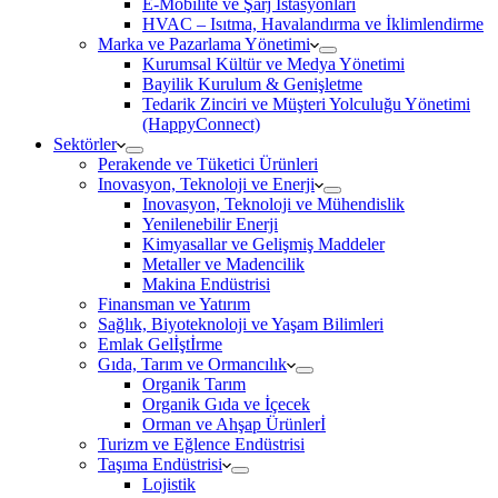
E-Mobilite ve Şarj İstasyonları
HVAC – Isıtma, Havalandırma ve İklimlendirme
Marka ve Pazarlama Yönetimi
Kurumsal Kültür ve Medya Yönetimi
Bayilik Kurulum & Genişletme
Tedarik Zinciri ve Müşteri Yolculuğu Yönetimi
(HappyConnect)
Sektörler
Perakende ve Tüketici Ürünleri
Inovasyon, Teknoloji ve Enerji
Inovasyon, Teknoloji ve Mühendislik
Yenilenebilir Enerji
Kimyasallar ve Gelişmiş Maddeler
Metaller ve Madencilik
Makina Endüstrisi
Finansman ve Yatırım
Sağlık, Biyoteknoloji ve Yaşam Bilimleri
Emlak Gelİştİrme
Gıda, Tarım ve Ormancılık
Organik Tarım
Organik Gıda ve İçecek
Orman ve Ahşap Ürünlerİ
Turizm ve Eğlence Endüstrisi
Taşıma Endüstrisi
Lojistik