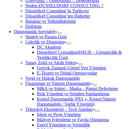
Görevimiz – Öngörümüz – Değerlerimiz
Neden DÜSSELDORF CONSULTING ?
Düsseldorf Consulting’in Tarihçesi
Düsseldorf Consulting’ten Haberler
İmzamız ve Yetkinliklerimiz
Ekibimiz
Danışmanlık Servisleri
Strateji ve Pazara Giriş
Liderlik ve Dönüşüm
DC Akademi
Düsseldorf Consulting®HUB – Girişimcilik &
Yenilikçilik Üssü
Yapay Zekâ ve Akıllı Şirket
Gerçek Zamanlı Görsel Veri Yönetimi
E-Ticaret ve Dijital Operasyonlar
Vergi ve Hukuk Danışmanlığı
Finansman ve Yatırım Danışmanlığı
M&A ve Şirket – Marka – Patent Değerleme
Risk Yönetimi ve Yeniden Yapılandırma
Kişisel Danışmanlık (PIA )– Kişisel Yatırım
Danışmanlığı / Varlık Yönetimi)
Teknoloji Ekosistemi – Tech Alanları
İşlem ve Proje Yönetimi
Maliyet İyileştirme ve Fayda Oluşturma
Enerji Yönetimi ve Verimlilik