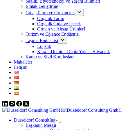
Sağlık, Biyoteknoloji ve Yaşam Bilimleri
Emlak Gelİştİrme
Gıda, Tarım ve Ormancılık
Organik Tarım
Organik Gıda ve İçecek
Orman ve Ahşap Ürünlerİ
Turizm ve Eğlence Endüstrisi
Taşıma Endüstrisi
Lojistik
Kara – Demir – Deniz Yolu – Havacılık
Kamu ve Sivil Kuruluşları
Makaleler
İletişim
Düsseldorf ConsultIng
Başkanın Mesajı