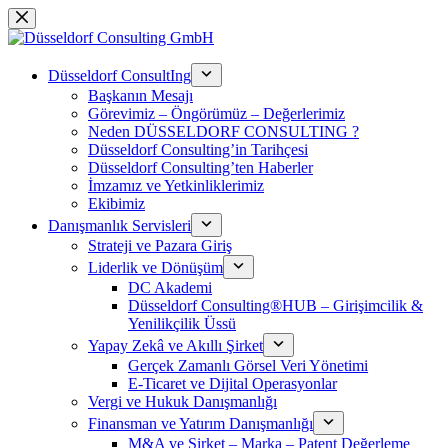
跳
过
内
Düsseldorf ConsultIng
容
Başkanın Mesajı
Görevimiz – Öngörümüz – Değerlerimiz
Neden DÜSSELDORF CONSULTING ?
Düsseldorf Consulting’in Tarihçesi
Düsseldorf Consulting’ten Haberler
İmzamız ve Yetkinliklerimiz
Ekibimiz
Danışmanlık Servisleri
Strateji ve Pazara Giriş
Liderlik ve Dönüşüm
DC Akademi
Düsseldorf Consulting®HUB – Girişimcilik &
Yenilikçilik Üssü
Yapay Zekâ ve Akıllı Şirket
Gerçek Zamanlı Görsel Veri Yönetimi
E-Ticaret ve Dijital Operasyonlar
Vergi ve Hukuk Danışmanlığı
Finansman ve Yatırım Danışmanlığı
M&A ve Şirket – Marka – Patent Değerleme