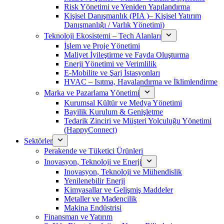
Risk Yönetimi ve Yeniden Yapılandırma
Kişisel Danışmanlık (PIA )– Kişisel Yatırım
Danışmanlığı / Varlık Yönetimi)
Teknoloji Ekosistemi – Tech Alanları
İşlem ve Proje Yönetimi
Maliyet İyileştirme ve Fayda Oluşturma
Enerji Yönetimi ve Verimlilik
E-Mobilite ve Şarj İstasyonları
HVAC – Isıtma, Havalandırma ve İklimlendirme
Marka ve Pazarlama Yönetimi
Kurumsal Kültür ve Medya Yönetimi
Bayilik Kurulum & Genişletme
Tedarik Zinciri ve Müşteri Yolculuğu Yönetimi
(HappyConnect)
Sektörler
Perakende ve Tüketici Ürünleri
Inovasyon, Teknoloji ve Enerji
Inovasyon, Teknoloji ve Mühendislik
Yenilenebilir Enerji
Kimyasallar ve Gelişmiş Maddeler
Metaller ve Madencilik
Makina Endüstrisi
Finansman ve Yatırım