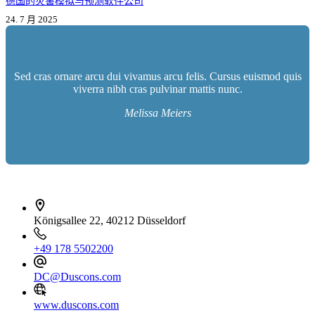
德国的灾害模拟与预测软件公司
24. 7 月 2025
Sed cras ornare arcu dui vivamus arcu felis. Cursus euismod quis
viverra nibh cras pulvinar mattis nunc.
Melissa Meiers
İletişim bilgileri
Königsallee 22, 40212 Düsseldorf
+49 178 5502200
DC@Duscons.com
www.duscons.com