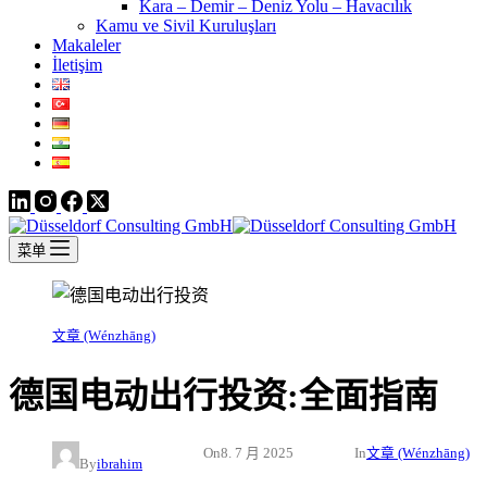
Kara – Demir – Deniz Yolu – Havacılık
Kamu ve Sivil Kuruluşları
Makaleler
İletişim
菜单
文章 (Wénzhāng)
德国电动出行投资:全面指南
On
8. 7 月 2025
In
文章 (Wénzhāng)
By
ibrahim