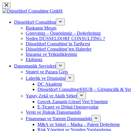
跳
过
内
Düsseldorf ConsultIng
容
Başkanın Mesajı
Görevimiz – Öngörümüz – Değerlerimiz
Neden DÜSSELDORF CONSULTING ?
Düsseldorf Consulting’in Tarihçesi
Düsseldorf Consulting’ten Haberler
İmzamız ve Yetkinliklerimiz
Ekibimiz
Danışmanlık Servisleri
Strateji ve Pazara Giriş
Liderlik ve Dönüşüm
DC Akademi
Düsseldorf Consulting®HUB – Girişimcilik & Yeni
Yapay Zekâ ve Akıllı Şirket
Gerçek Zamanlı Görsel Veri Yönetimi
E-Ticaret ve Dijital Operasyonlar
Vergi ve Hukuk Danışmanlığı
Finansman ve Yatırım Danışmanlığı
M&A ve Şirket – Marka – Patent Değerleme
Risk Yönetimi ve Yeniden Yapılandırma