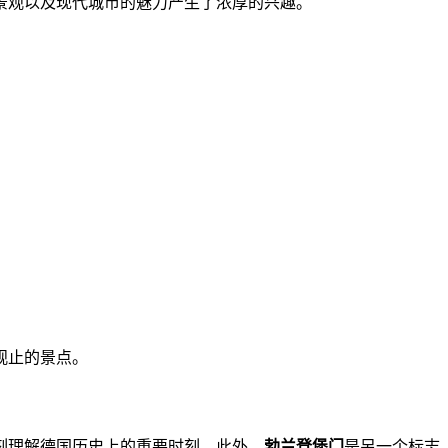
景观以及现代城市的魅力产生了浓厚的兴趣。
观止的景点。
刻理解德国历史上的重要时刻。此外，
勃兰登堡门
是另一个标志