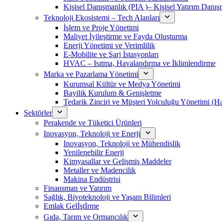
Kişisel Danışmanlık (PIA )– Kişisel Yatırım Danışm
Teknoloji Ekosistemi – Tech Alanları
İşlem ve Proje Yönetimi
Maliyet İyileştirme ve Fayda Oluşturma
Enerji Yönetimi ve Verimlilik
E-Mobilite ve Şarj İstasyonları
HVAC – Isıtma, Havalandırma ve İklimlendirme
Marka ve Pazarlama Yönetimi
Kurumsal Kültür ve Medya Yönetimi
Bayilik Kurulum & Genişletme
Tedarik Zinciri ve Müşteri Yolculuğu Yönetimi (
Sektörler
Perakende ve Tüketici Ürünleri
Inovasyon, Teknoloji ve Enerji
Inovasyon, Teknoloji ve Mühendislik
Yenilenebilir Enerji
Kimyasallar ve Gelişmiş Maddeler
Metaller ve Madencilik
Makina Endüstrisi
Finansman ve Yatırım
Sağlık, Biyoteknoloji ve Yaşam Bilimleri
Emlak Gelİştİrme
Gıda, Tarım ve Ormancılık