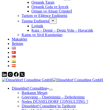
Organik Tarım
Organik Gıda ve İçecek
Orman ve Ahşap Ürünlerİ
Turizm ve Eğlence Endüstrisi
Taşıma Endüstrisi
Lojistik
Kara – Demir – Deniz Yolu – Havacılık
Kamu ve Sivil Kuruluşları
Makaleler
İletişim
Düsseldorf ConsultIng
Başkanın Mesajı
Görevimiz – Öngörümüz – Değerlerimiz
Neden DÜSSELDORF CONSULTING ?
Düsseldorf Consulting’in Tarihçesi