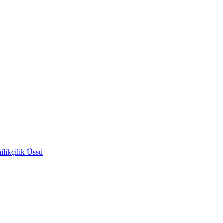
likçilik Üssü