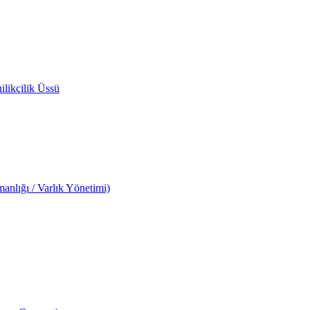
likçilik Üssü
anlığı / Varlık Yönetimi)