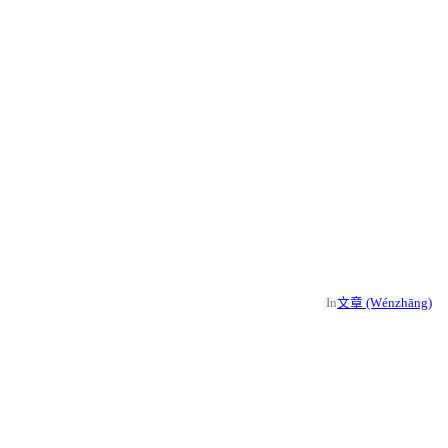
In
文章 (Wénzhāng)