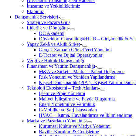
Düsseldorf Consulting’ten Haberler
İmzamız ve Yetkinliklerimiz
Ekibimiz
Danışmanlık Servisleri
Strateji ve Pazara Giriş
Liderlik ve Dönüşüm
DC Akademi
Düsseldorf Consulting®HUB – Girişimcilik & Yeni
Yapay Zekâ ve Akıllı Şirket
Gerçek Zamanlı Görsel Veri Yönetimi
E-Ticaret ve Dijital Operasyonlar
Vergi ve Hukuk Danışmanlığı
Finansman ve Yatırım Danışmanlığı
M&A ve Şirket – Marka – Patent Değerleme
Risk Yönetimi ve Yeniden Yapılandırma
Kişisel Danışmanlık (PIA )– Kişisel Yatırım Danışm
Teknoloji Ekosistemi – Tech Alanları
İşlem ve Proje Yönetimi
Maliyet İyileştirme ve Fayda Oluşturma
Enerji Yönetimi ve Verimlilik
E-Mobilite ve Şarj İstasyonları
HVAC – Isıtma, Havalandırma ve İklimlendirme
Marka ve Pazarlama Yönetimi
Kurumsal Kültür ve Medya Yönetimi
Bayilik Kurulum & Genişletme