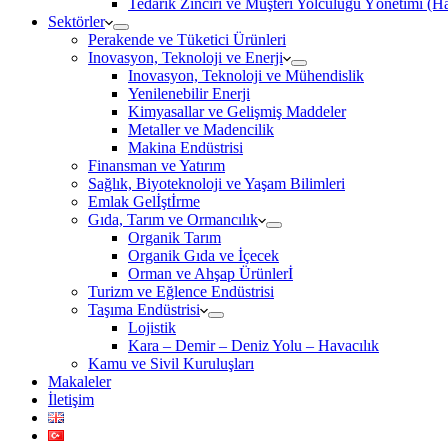
Tedarik Zinciri ve Müşteri Yolculuğu Yönetimi (
Sektörler
Perakende ve Tüketici Ürünleri
Inovasyon, Teknoloji ve Enerji
Inovasyon, Teknoloji ve Mühendislik
Yenilenebilir Enerji
Kimyasallar ve Gelişmiş Maddeler
Metaller ve Madencilik
Makina Endüstrisi
Finansman ve Yatırım
Sağlık, Biyoteknoloji ve Yaşam Bilimleri
Emlak Gelİştİrme
Gıda, Tarım ve Ormancılık
Organik Tarım
Organik Gıda ve İçecek
Orman ve Ahşap Ürünlerİ
Turizm ve Eğlence Endüstrisi
Taşıma Endüstrisi
Lojistik
Kara – Demir – Deniz Yolu – Havacılık
Kamu ve Sivil Kuruluşları
Makaleler
İletişim