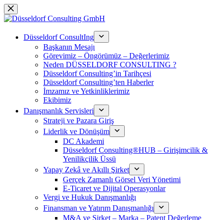
跳
过
内
Düsseldorf ConsultIng
容
Başkanın Mesajı
Görevimiz – Öngörümüz – Değerlerimiz
Neden DÜSSELDORF CONSULTING ?
Düsseldorf Consulting’in Tarihçesi
Düsseldorf Consulting’ten Haberler
İmzamız ve Yetkinliklerimiz
Ekibimiz
Danışmanlık Servisleri
Strateji ve Pazara Giriş
Liderlik ve Dönüşüm
DC Akademi
Düsseldorf Consulting®HUB – Girişimcilik &
Yenilikçilik Üssü
Yapay Zekâ ve Akıllı Şirket
Gerçek Zamanlı Görsel Veri Yönetimi
E-Ticaret ve Dijital Operasyonlar
Vergi ve Hukuk Danışmanlığı
Finansman ve Yatırım Danışmanlığı
M&A ve Şirket – Marka – Patent Değerleme