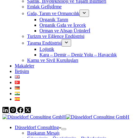
Sağlık, Biyoteknoloji ve Yaşam Bilimleri
Emlak Gelİştİrme
Gıda, Tarım ve Ormancılık
Organik Tarım
Organik Gıda ve İçecek
Orman ve Ahşap Ürünlerİ
Turizm ve Eğlence Endüstrisi
Taşıma Endüstrisi
Lojistik
Kara – Demir – Deniz Yolu – Havacılık
Kamu ve Sivil Kuruluşları
Makaleler
İletişim
Düsseldorf ConsultIng
Başkanın Mesajı