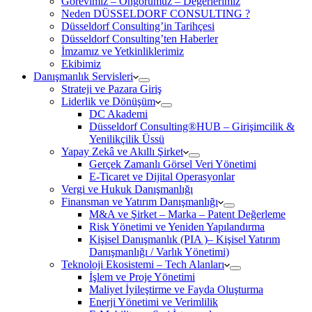
Görevimiz – Öngörümüz – Değerlerimiz
Neden DÜSSELDORF CONSULTING ?
Düsseldorf Consulting’in Tarihçesi
Düsseldorf Consulting’ten Haberler
İmzamız ve Yetkinliklerimiz
Ekibimiz
Danışmanlık Servisleri
Strateji ve Pazara Giriş
Liderlik ve Dönüşüm
DC Akademi
Düsseldorf Consulting®HUB – Girişimcilik &
Yenilikçilik Üssü
Yapay Zekâ ve Akıllı Şirket
Gerçek Zamanlı Görsel Veri Yönetimi
E-Ticaret ve Dijital Operasyonlar
Vergi ve Hukuk Danışmanlığı
Finansman ve Yatırım Danışmanlığı
M&A ve Şirket – Marka – Patent Değerleme
Risk Yönetimi ve Yeniden Yapılandırma
Kişisel Danışmanlık (PIA )– Kişisel Yatırım
Danışmanlığı / Varlık Yönetimi)
Teknoloji Ekosistemi – Tech Alanları
İşlem ve Proje Yönetimi
Maliyet İyileştirme ve Fayda Oluşturma
Enerji Yönetimi ve Verimlilik