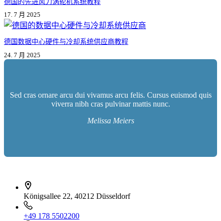
德国的先进风力涡轮机系统教程
17. 7 月 2025
德国数据中心硬件与冷却系统供应商教程
24. 7 月 2025
Sed cras ornare arcu dui vivamus arcu felis. Cursus euismod quis
viverra nibh cras pulvinar mattis nunc.
Melissa Meiers
İletişim bilgileri
Königsallee 22, 40212 Düsseldorf
+49 178 5502200