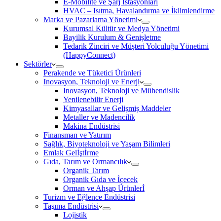
E-Mobilite ve Şarj İstasyonları
HVAC – Isıtma, Havalandırma ve İklimlendirme
Marka ve Pazarlama Yönetimi
Kurumsal Kültür ve Medya Yönetimi
Bayilik Kurulum & Genişletme
Tedarik Zinciri ve Müşteri Yolculuğu Yönetimi
(HappyConnect)
Sektörler
Perakende ve Tüketici Ürünleri
Inovasyon, Teknoloji ve Enerji
Inovasyon, Teknoloji ve Mühendislik
Yenilenebilir Enerji
Kimyasallar ve Gelişmiş Maddeler
Metaller ve Madencilik
Makina Endüstrisi
Finansman ve Yatırım
Sağlık, Biyoteknoloji ve Yaşam Bilimleri
Emlak Gelİştİrme
Gıda, Tarım ve Ormancılık
Organik Tarım
Organik Gıda ve İçecek
Orman ve Ahşap Ürünlerİ
Turizm ve Eğlence Endüstrisi
Taşıma Endüstrisi
Lojistik