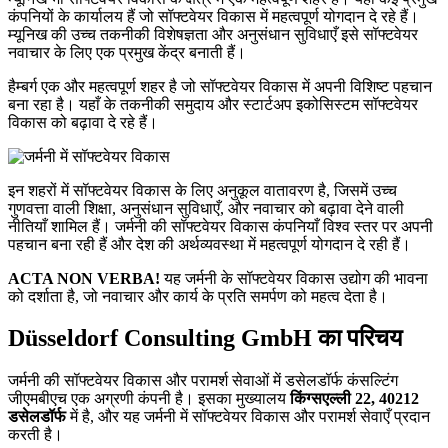
कंपनियों के कार्यालय हैं जो सॉफ्टवेयर विकास में महत्वपूर्ण योगदान दे रहे हैं।
म्यूनिख की उच्च तकनीकी विशेषज्ञता और अनुसंधान सुविधाएँ इसे सॉफ्टवेयर
नवाचार के लिए एक प्रमुख केंद्र बनाती हैं।
हैम्बर्ग एक और महत्वपूर्ण शहर है जो सॉफ्टवेयर विकास में अपनी विशिष्ट पहचान
बना रहा है। यहाँ के तकनीकी समुदाय और स्टार्टअप इकोसिस्टम सॉफ्टवेयर
विकास को बढ़ावा दे रहे हैं।
इन शहरों में सॉफ्टवेयर विकास के लिए अनुकूल वातावरण है, जिसमें उच्च
गुणवत्ता वाली शिक्षा, अनुसंधान सुविधाएँ, और नवाचार को बढ़ावा देने वाली
नीतियाँ शामिल हैं। जर्मनी की सॉफ्टवेयर विकास कंपनियाँ विश्व स्तर पर अपनी
पहचान बना रही हैं और देश की अर्थव्यवस्था में महत्वपूर्ण योगदान दे रही हैं।
ACTA NON VERBA!
यह जर्मनी के सॉफ्टवेयर विकास उद्योग की भावना
को दर्शाता है, जो नवाचार और कार्य के प्रति समर्पण को महत्व देता है।
Düsseldorf Consulting GmbH का परिचय
जर्मनी की सॉफ्टवेयर विकास और परामर्श सेवाओं में डसेलडॉर्फ कंसल्टिंग
जीएमबीएच एक अग्रणी कंपनी है। इसका मुख्यालय
किंग्सएल्ली 22, 40212
डसेलडॉर्फ
में है, और यह जर्मनी में सॉफ्टवेयर विकास और परामर्श सेवाएँ प्रदान
करती है।