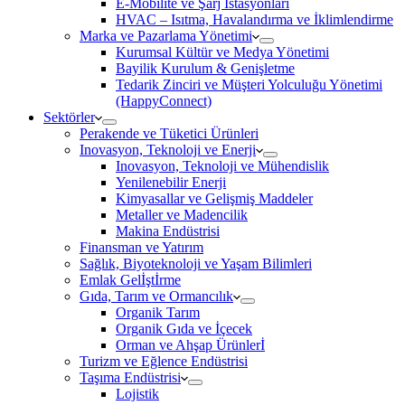
E-Mobilite ve Şarj İstasyonları
HVAC – Isıtma, Havalandırma ve İklimlendirme
Marka ve Pazarlama Yönetimi
Kurumsal Kültür ve Medya Yönetimi
Bayilik Kurulum & Genişletme
Tedarik Zinciri ve Müşteri Yolculuğu Yönetimi
(HappyConnect)
Sektörler
Perakende ve Tüketici Ürünleri
Inovasyon, Teknoloji ve Enerji
Inovasyon, Teknoloji ve Mühendislik
Yenilenebilir Enerji
Kimyasallar ve Gelişmiş Maddeler
Metaller ve Madencilik
Makina Endüstrisi
Finansman ve Yatırım
Sağlık, Biyoteknoloji ve Yaşam Bilimleri
Emlak Gelİştİrme
Gıda, Tarım ve Ormancılık
Organik Tarım
Organik Gıda ve İçecek
Orman ve Ahşap Ürünlerİ
Turizm ve Eğlence Endüstrisi
Taşıma Endüstrisi
Lojistik