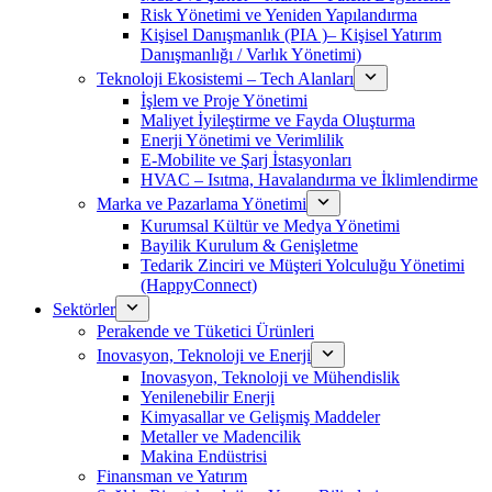
Risk Yönetimi ve Yeniden Yapılandırma
Kişisel Danışmanlık (PIA )– Kişisel Yatırım
Danışmanlığı / Varlık Yönetimi)
Teknoloji Ekosistemi – Tech Alanları
İşlem ve Proje Yönetimi
Maliyet İyileştirme ve Fayda Oluşturma
Enerji Yönetimi ve Verimlilik
E-Mobilite ve Şarj İstasyonları
HVAC – Isıtma, Havalandırma ve İklimlendirme
Marka ve Pazarlama Yönetimi
Kurumsal Kültür ve Medya Yönetimi
Bayilik Kurulum & Genişletme
Tedarik Zinciri ve Müşteri Yolculuğu Yönetimi
(HappyConnect)
Sektörler
Perakende ve Tüketici Ürünleri
Inovasyon, Teknoloji ve Enerji
Inovasyon, Teknoloji ve Mühendislik
Yenilenebilir Enerji
Kimyasallar ve Gelişmiş Maddeler
Metaller ve Madencilik
Makina Endüstrisi
Finansman ve Yatırım