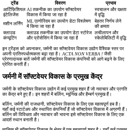
ट्रेंड
विवरण
प्रभाव
आर्टिफ़िशियल
AI तकनीक का उपयोग सॉफ्टवेयर
स्वचालन और दक्षता
इंटेलिजेंस
विकास में किया जा रहा है
में वृद्धि
ML एल्गोरिदम का उपयोग डेटा विश्लेषण
बेहतर निर्णय लेने
मशीन लर्निंग
में किया जा रहा है
की क्षमता
क्लाउड
क्लाउड तकनीक का उपयोग डेटा स्टोरेज
लचीलापन और
कंप्यूटिंग
और प्रोसेसिंग में किया जा रहा है
स्केलेबिलिटी में वृद्धि
इन ट्रेंड्स को अपनाकर, जर्मनी का सॉफ्टवेयर विकास उद्योग वैश्विक स्तर पर
अपनी प्रतिस्पर्धात्मकता बढ़ा रहा है।
ACTA NON VERBA !
जैसी
प्रेरणादायक बातें जर्मनी की सॉफ्टवेयर विकास कंपनियों को आगे बढ़ने के लिए
प्रेरित करती हैं।
जर्मनी में सॉफ्टवेयर विकास के प्रमुख केंद्र
जर्मनी के सॉफ्टवेयर विकास उद्योग में कई प्रमुख शहर हैं जो नवाचार और प्रगति
का केंद्र बने हुए हैं। इन शहरों में बर्लिन, म्यूनिख और हैम्बर्ग प्रमुख हैं।
बर्लिन, जर्मनी की राजधानी, सॉफ्टवेयर विकास के लिए एक महत्वपूर्ण हब है।
यहाँ कई स्टार्टअप और स्थापित कंपनियाँ हैं जो सॉफ्टवेयर विकास में अग्रणी हैं।
बर्लिन की विविधता और नवाचार की भावना इसे सॉफ्टवेयर विकास के लिए एक
आदर्श स्थान बनाती है।
म्यूनिख भी सॉफ्टवेयर विकास के क्षेत्र में एक महत्वपूर्ण शहर है। यहाँ कई प्रमुख