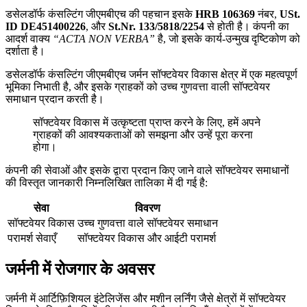
डसेलडॉर्फ कंसल्टिंग जीएमबीएच की पहचान इसके
HRB 106369
नंबर,
USt.
ID DE451400226
, और
St.Nr. 133/5818/2254
से होती है। कंपनी का
आदर्श वाक्य
“ACTA NON VERBA”
है, जो इसके कार्य-उन्मुख दृष्टिकोण को
दर्शाता है।
डसेलडॉर्फ कंसल्टिंग जीएमबीएच जर्मन सॉफ्टवेयर विकास क्षेत्र में एक महत्वपूर्ण
भूमिका निभाती है, और इसके ग्राहकों को उच्च गुणवत्ता वाली सॉफ्टवेयर
समाधान प्रदान करती है।
सॉफ्टवेयर विकास में उत्कृष्टता प्राप्त करने के लिए, हमें अपने
ग्राहकों की आवश्यकताओं को समझना और उन्हें पूरा करना
होगा।
कंपनी की सेवाओं और इसके द्वारा प्रदान किए जाने वाले सॉफ्टवेयर समाधानों
की विस्तृत जानकारी निम्नलिखित तालिका में दी गई है:
सेवा
विवरण
सॉफ्टवेयर विकास
उच्च गुणवत्ता वाले सॉफ्टवेयर समाधान
परामर्श सेवाएँ
सॉफ्टवेयर विकास और आईटी परामर्श
जर्मनी में रोजगार के अवसर
जर्मनी में आर्टिफ़िशियल इंटेलिजेंस और मशीन लर्निंग जैसे क्षेत्रों में सॉफ्टवेयर