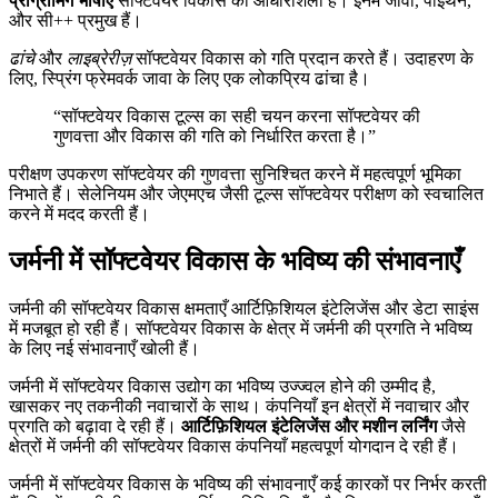
प्रोग्रामिंग भाषाएँ
सॉफ्टवेयर विकास की आधारशिला हैं। इनमें जावा, पाइथन,
और सी++ प्रमुख हैं।
ढांचे
और
लाइब्रेरीज़
सॉफ्टवेयर विकास को गति प्रदान करते हैं। उदाहरण के
लिए, स्प्रिंग फ्रेमवर्क जावा के लिए एक लोकप्रिय ढांचा है।
“सॉफ्टवेयर विकास टूल्स का सही चयन करना सॉफ्टवेयर की
गुणवत्ता और विकास की गति को निर्धारित करता है।”
परीक्षण उपकरण सॉफ्टवेयर की गुणवत्ता सुनिश्चित करने में महत्वपूर्ण भूमिका
निभाते हैं। सेलेनियम और जेएमएच जैसी टूल्स सॉफ्टवेयर परीक्षण को स्वचालित
करने में मदद करती हैं।
जर्मनी में सॉफ्टवेयर विकास के भविष्य की संभावनाएँ
जर्मनी की सॉफ्टवेयर विकास क्षमताएँ आर्टिफ़िशियल इंटेलिजेंस और डेटा साइंस
में मजबूत हो रही हैं। सॉफ्टवेयर विकास के क्षेत्र में जर्मनी की प्रगति ने भविष्य
के लिए नई संभावनाएँ खोली हैं।
जर्मनी में सॉफ्टवेयर विकास उद्योग का भविष्य उज्ज्वल होने की उम्मीद है,
खासकर नए तकनीकी नवाचारों के साथ। कंपनियाँ इन क्षेत्रों में नवाचार और
प्रगति को बढ़ावा दे रही हैं।
आर्टिफ़िशियल इंटेलिजेंस और मशीन लर्निंग
जैसे
क्षेत्रों में जर्मनी की सॉफ्टवेयर विकास कंपनियाँ महत्वपूर्ण योगदान दे रही हैं।
जर्मनी में सॉफ्टवेयर विकास के भविष्य की संभावनाएँ कई कारकों पर निर्भर करती