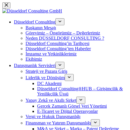
Skip
to
content
Düsseldorf ConsultIng
Başkanın Mesajı
Görevimiz – Öngörümüz – Değerlerimiz
Neden DÜSSELDORF CONSULTING ?
Düsseldorf Consulting’in Tarihçesi
Düsseldorf Consulting’ten Haberler
İmzamız ve Yetkinliklerimiz
Ekibimiz
Danışmanlık Servisleri
Strateji ve Pazara Giriş
Liderlik ve Dönüşüm
DC Akademi
Düsseldorf Consulting®HUB – Girişimcilik &
Yenilikçilik Üssü
Yapay Zekâ ve Akıllı Şirket
Gerçek Zamanlı Görsel Veri Yönetimi
E-Ticaret ve Dijital Operasyonlar
Vergi ve Hukuk Danışmanlığı
Finansman ve Yatırım Danışmanlığı
M&A ve Şirket – Marka – Patent Değerleme