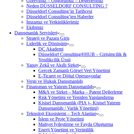
Görevimiz – Öngörümüz – Değerlerimiz
Neden DÜSSELDORF CONSULTING ?
Düsseldorf Consulting’in Tarihçesi
Düsseldorf Consulting’ten Haberler
İmzamız ve Yetkinliklerimiz
Ekibimiz
Danışmanlık Servisleri
Strateji ve Pazara Giriş
Liderlik ve Dönüşüm
DC Akademi
Düsseldorf Consulting®HUB – Girişimcilik &
Yenilikçilik Üssü
Yapay Zekâ ve Akıllı Şirket
Gerçek Zamanlı Görsel Veri Yönetimi
E-Ticaret ve Dijital Operasyonlar
Vergi ve Hukuk Danışmanlığı
Finansman ve Yatırım Danışmanlığı
M&A ve Şirket – Marka – Patent Değerleme
Risk Yönetimi ve Yeniden Yapılandırma
Kişisel Danışmanlık (PIA )– Kişisel Yatırım
Danışmanlığı / Varlık Yönetimi)
Teknoloji Ekosistemi – Tech Alanları
İşlem ve Proje Yönetimi
Maliyet İyileştirme ve Fayda Oluşturma
Enerji Yönetimi ve Verimlilik