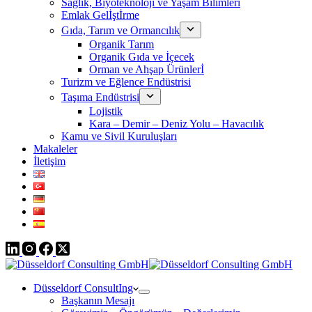
Sağlık, Biyoteknoloji ve Yaşam Bilimleri
Emlak Gelİştİrme
Gıda, Tarım ve Ormancılık
Organik Tarım
Organik Gıda ve İçecek
Orman ve Ahşap Ürünlerİ
Turizm ve Eğlence Endüstrisi
Taşıma Endüstrisi
Lojistik
Kara – Demir – Deniz Yolu – Havacılık
Kamu ve Sivil Kuruluşları
Makaleler
İletişim
Düsseldorf ConsultIng
Başkanın Mesajı