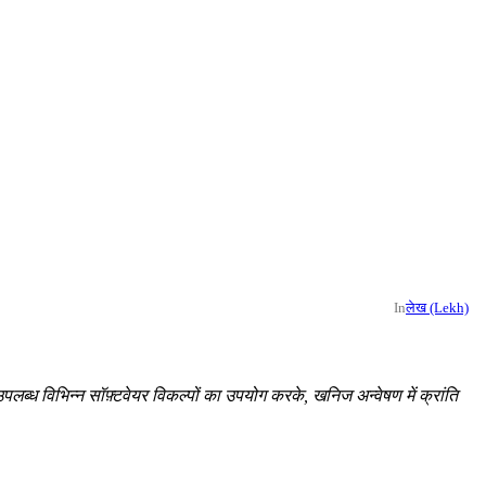
In
लेख (Lekh)
ं उपलब्ध विभिन्न सॉफ़्टवेयर विकल्पों का उपयोग करके, खनिज अन्वेषण में क्रांति