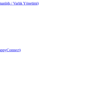
anlığı / Varlık Yönetimi)
HappyConnect)