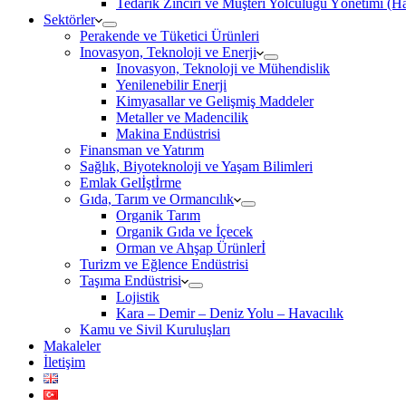
Tedarik Zinciri ve Müşteri Yolculuğu Yönetimi (
Sektörler
Perakende ve Tüketici Ürünleri
Inovasyon, Teknoloji ve Enerji
Inovasyon, Teknoloji ve Mühendislik
Yenilenebilir Enerji
Kimyasallar ve Gelişmiş Maddeler
Metaller ve Madencilik
Makina Endüstrisi
Finansman ve Yatırım
Sağlık, Biyoteknoloji ve Yaşam Bilimleri
Emlak Gelİştİrme
Gıda, Tarım ve Ormancılık
Organik Tarım
Organik Gıda ve İçecek
Orman ve Ahşap Ürünlerİ
Turizm ve Eğlence Endüstrisi
Taşıma Endüstrisi
Lojistik
Kara – Demir – Deniz Yolu – Havacılık
Kamu ve Sivil Kuruluşları
Makaleler
İletişim