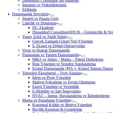
Düsseldorf Consulting’ten Haberler
İmzamız ve Yetkinliklerimiz
Ekibimiz
Danışmanlık Servisleri
Strateji ve Pazara Giriş
Liderlik ve Dönüşüm
DC Akademi
Düsseldorf Consulting®HUB – Girişimcilik & Yeni
Yapay Zekâ ve Akıllı Şirket
Gerçek Zamanlı Görsel Veri Yönetimi
E-Ticaret ve Dijital Operasyonlar
Vergi ve Hukuk Danışmanlığı
Finansman ve Yatırım Danışmanlığı
M&A ve Şirket – Marka – Patent Değerleme
Risk Yönetimi ve Yeniden Yapılandırma
Kişisel Danışmanlık (PIA )– Kişisel Yatırım Danışm
Teknoloji Ekosistemi – Tech Alanları
İşlem ve Proje Yönetimi
Maliyet İyileştirme ve Fayda Oluşturma
Enerji Yönetimi ve Verimlilik
E-Mobilite ve Şarj İstasyonları
HVAC – Isıtma, Havalandırma ve İklimlendirme
Marka ve Pazarlama Yönetimi
Kurumsal Kültür ve Medya Yönetimi
Bayilik Kurulum & Genişletme