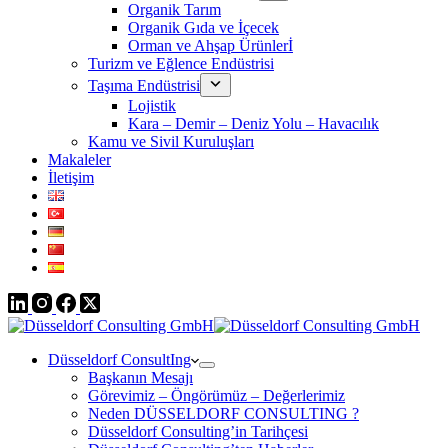
Organik Tarım
Organik Gıda ve İçecek
Orman ve Ahşap Ürünlerİ
Turizm ve Eğlence Endüstrisi
Taşıma Endüstrisi
Lojistik
Kara – Demir – Deniz Yolu – Havacılık
Kamu ve Sivil Kuruluşları
Makaleler
İletişim
Düsseldorf ConsultIng
Başkanın Mesajı
Görevimiz – Öngörümüz – Değerlerimiz
Neden DÜSSELDORF CONSULTING ?
Düsseldorf Consulting’in Tarihçesi