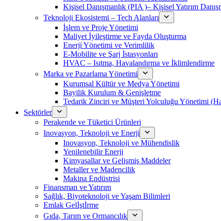
Kişisel Danışmanlık (PIA )– Kişisel Yatırım Danışm
Teknoloji Ekosistemi – Tech Alanları
İşlem ve Proje Yönetimi
Maliyet İyileştirme ve Fayda Oluşturma
Enerji Yönetimi ve Verimlilik
E-Mobilite ve Şarj İstasyonları
HVAC – Isıtma, Havalandırma ve İklimlendirme
Marka ve Pazarlama Yönetimi
Kurumsal Kültür ve Medya Yönetimi
Bayilik Kurulum & Genişletme
Tedarik Zinciri ve Müşteri Yolculuğu Yönetimi (
Sektörler
Perakende ve Tüketici Ürünleri
Inovasyon, Teknoloji ve Enerji
Inovasyon, Teknoloji ve Mühendislik
Yenilenebilir Enerji
Kimyasallar ve Gelişmiş Maddeler
Metaller ve Madencilik
Makina Endüstrisi
Finansman ve Yatırım
Sağlık, Biyoteknoloji ve Yaşam Bilimleri
Emlak Gelİştİrme
Gıda, Tarım ve Ormancılık