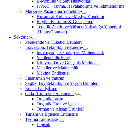
E-Mobilite ve Şarj İstasyonları
HVAC – Isıtma, Havalandırma ve İklimlendirme
Marka ve Pazarlama Yönetimi
Kurumsal Kültür ve Medya Yönetimi
Bayilik Kurulum & Genişletme
Tedarik Zinciri ve Müşteri Yolculuğu Yönetimi
(HappyConnect)
Sektörler
Perakende ve Tüketici Ürünleri
Inovasyon, Teknoloji ve Enerji
Inovasyon, Teknoloji ve Mühendislik
Yenilenebilir Enerji
Kimyasallar ve Gelişmiş Maddeler
Metaller ve Madencilik
Makina Endüstrisi
Finansman ve Yatırım
Sağlık, Biyoteknoloji ve Yaşam Bilimleri
Emlak Gelİştİrme
Gıda, Tarım ve Ormancılık
Organik Tarım
Organik Gıda ve İçecek
Orman ve Ahşap Ürünlerİ
Turizm ve Eğlence Endüstrisi
Taşıma Endüstrisi
Lojistik