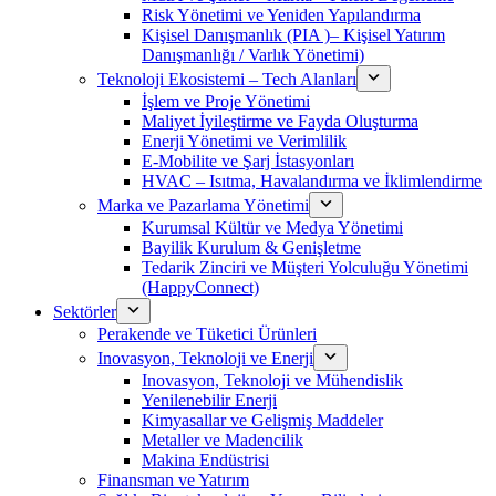
Risk Yönetimi ve Yeniden Yapılandırma
Kişisel Danışmanlık (PIA )– Kişisel Yatırım
Danışmanlığı / Varlık Yönetimi)
Teknoloji Ekosistemi – Tech Alanları
İşlem ve Proje Yönetimi
Maliyet İyileştirme ve Fayda Oluşturma
Enerji Yönetimi ve Verimlilik
E-Mobilite ve Şarj İstasyonları
HVAC – Isıtma, Havalandırma ve İklimlendirme
Marka ve Pazarlama Yönetimi
Kurumsal Kültür ve Medya Yönetimi
Bayilik Kurulum & Genişletme
Tedarik Zinciri ve Müşteri Yolculuğu Yönetimi
(HappyConnect)
Sektörler
Perakende ve Tüketici Ürünleri
Inovasyon, Teknoloji ve Enerji
Inovasyon, Teknoloji ve Mühendislik
Yenilenebilir Enerji
Kimyasallar ve Gelişmiş Maddeler
Metaller ve Madencilik
Makina Endüstrisi
Finansman ve Yatırım