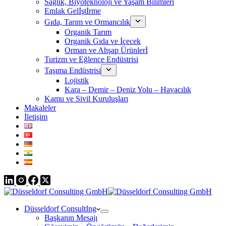
Sağlık, Biyoteknoloji ve Yaşam Bilimleri
Emlak Gelİştİrme
Gıda, Tarım ve Ormancılık
Organik Tarım
Organik Gıda ve İçecek
Orman ve Ahşap Ürünlerİ
Turizm ve Eğlence Endüstrisi
Taşıma Endüstrisi
Lojistik
Kara – Demir – Deniz Yolu – Havacılık
Kamu ve Sivil Kuruluşları
Makaleler
İletişim
Düsseldorf ConsultIng
Başkanın Mesajı