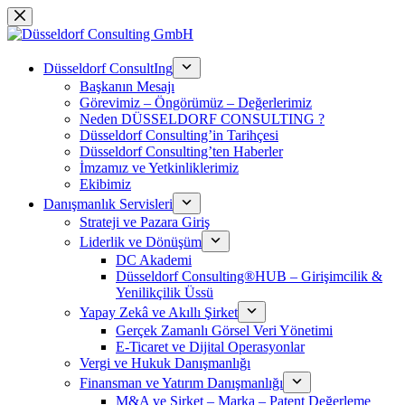
跳
过
内
Düsseldorf ConsultIng
容
Başkanın Mesajı
Görevimiz – Öngörümüz – Değerlerimiz
Neden DÜSSELDORF CONSULTING ?
Düsseldorf Consulting’in Tarihçesi
Düsseldorf Consulting’ten Haberler
İmzamız ve Yetkinliklerimiz
Ekibimiz
Danışmanlık Servisleri
Strateji ve Pazara Giriş
Liderlik ve Dönüşüm
DC Akademi
Düsseldorf Consulting®HUB – Girişimcilik &
Yenilikçilik Üssü
Yapay Zekâ ve Akıllı Şirket
Gerçek Zamanlı Görsel Veri Yönetimi
E-Ticaret ve Dijital Operasyonlar
Vergi ve Hukuk Danışmanlığı
Finansman ve Yatırım Danışmanlığı
M&A ve Şirket – Marka – Patent Değerleme