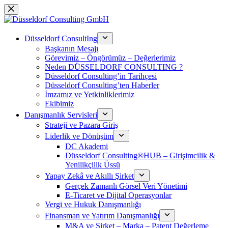
Skip
to
content
Düsseldorf ConsultIng
Başkanın Mesajı
Görevimiz – Öngörümüz – Değerlerimiz
Neden DÜSSELDORF CONSULTING ?
Düsseldorf Consulting’in Tarihçesi
Düsseldorf Consulting’ten Haberler
İmzamız ve Yetkinliklerimiz
Ekibimiz
Danışmanlık Servisleri
Strateji ve Pazara Giriş
Liderlik ve Dönüşüm
DC Akademi
Düsseldorf Consulting®HUB – Girişimcilik &
Yenilikçilik Üssü
Yapay Zekâ ve Akıllı Şirket
Gerçek Zamanlı Görsel Veri Yönetimi
E-Ticaret ve Dijital Operasyonlar
Vergi ve Hukuk Danışmanlığı
Finansman ve Yatırım Danışmanlığı
M&A ve Şirket – Marka – Patent Değerleme