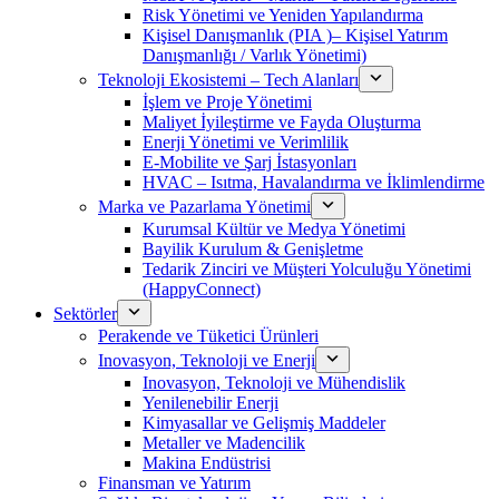
Risk Yönetimi ve Yeniden Yapılandırma
Kişisel Danışmanlık (PIA )– Kişisel Yatırım
Danışmanlığı / Varlık Yönetimi)
Teknoloji Ekosistemi – Tech Alanları
İşlem ve Proje Yönetimi
Maliyet İyileştirme ve Fayda Oluşturma
Enerji Yönetimi ve Verimlilik
E-Mobilite ve Şarj İstasyonları
HVAC – Isıtma, Havalandırma ve İklimlendirme
Marka ve Pazarlama Yönetimi
Kurumsal Kültür ve Medya Yönetimi
Bayilik Kurulum & Genişletme
Tedarik Zinciri ve Müşteri Yolculuğu Yönetimi
(HappyConnect)
Sektörler
Perakende ve Tüketici Ürünleri
Inovasyon, Teknoloji ve Enerji
Inovasyon, Teknoloji ve Mühendislik
Yenilenebilir Enerji
Kimyasallar ve Gelişmiş Maddeler
Metaller ve Madencilik
Makina Endüstrisi
Finansman ve Yatırım