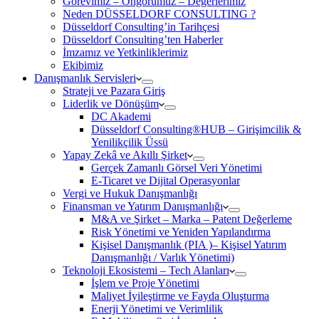
Görevimiz – Öngörümüz – Değerlerimiz
Neden DÜSSELDORF CONSULTING ?
Düsseldorf Consulting’in Tarihçesi
Düsseldorf Consulting’ten Haberler
İmzamız ve Yetkinliklerimiz
Ekibimiz
Danışmanlık Servisleri
Strateji ve Pazara Giriş
Liderlik ve Dönüşüm
DC Akademi
Düsseldorf Consulting®HUB – Girişimcilik &
Yenilikçilik Üssü
Yapay Zekâ ve Akıllı Şirket
Gerçek Zamanlı Görsel Veri Yönetimi
E-Ticaret ve Dijital Operasyonlar
Vergi ve Hukuk Danışmanlığı
Finansman ve Yatırım Danışmanlığı
M&A ve Şirket – Marka – Patent Değerleme
Risk Yönetimi ve Yeniden Yapılandırma
Kişisel Danışmanlık (PIA )– Kişisel Yatırım
Danışmanlığı / Varlık Yönetimi)
Teknoloji Ekosistemi – Tech Alanları
İşlem ve Proje Yönetimi
Maliyet İyileştirme ve Fayda Oluşturma
Enerji Yönetimi ve Verimlilik