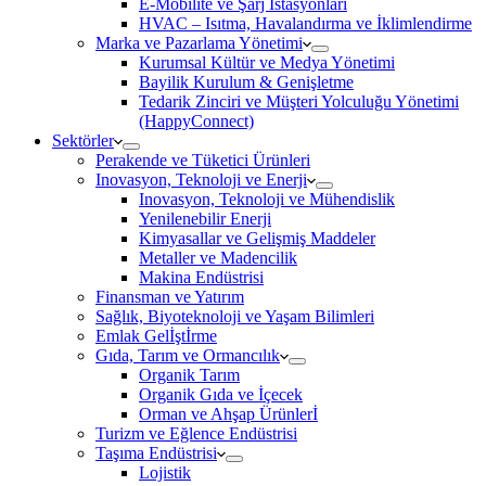
E-Mobilite ve Şarj İstasyonları
HVAC – Isıtma, Havalandırma ve İklimlendirme
Marka ve Pazarlama Yönetimi
Kurumsal Kültür ve Medya Yönetimi
Bayilik Kurulum & Genişletme
Tedarik Zinciri ve Müşteri Yolculuğu Yönetimi
(HappyConnect)
Sektörler
Perakende ve Tüketici Ürünleri
Inovasyon, Teknoloji ve Enerji
Inovasyon, Teknoloji ve Mühendislik
Yenilenebilir Enerji
Kimyasallar ve Gelişmiş Maddeler
Metaller ve Madencilik
Makina Endüstrisi
Finansman ve Yatırım
Sağlık, Biyoteknoloji ve Yaşam Bilimleri
Emlak Gelİştİrme
Gıda, Tarım ve Ormancılık
Organik Tarım
Organik Gıda ve İçecek
Orman ve Ahşap Ürünlerİ
Turizm ve Eğlence Endüstrisi
Taşıma Endüstrisi
Lojistik