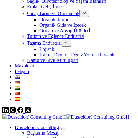
Sağlık, Biyoteknoloji ve Yaşam Bilimleri
Emlak Gelİştİrme
Gıda, Tarım ve Ormancılık
Organik Tarım
Organik Gıda ve İçecek
Orman ve Ahşap Ürünlerİ
Turizm ve Eğlence Endüstrisi
Taşıma Endüstrisi
Lojistik
Kara – Demir – Deniz Yolu – Havacılık
Kamu ve Sivil Kuruluşları
Makaleler
İletişim
Düsseldorf ConsultIng
Başkanın Mesajı