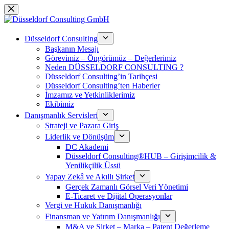
Skip
to
content
Düsseldorf ConsultIng
Başkanın Mesajı
Görevimiz – Öngörümüz – Değerlerimiz
Neden DÜSSELDORF CONSULTING ?
Düsseldorf Consulting’in Tarihçesi
Düsseldorf Consulting’ten Haberler
İmzamız ve Yetkinliklerimiz
Ekibimiz
Danışmanlık Servisleri
Strateji ve Pazara Giriş
Liderlik ve Dönüşüm
DC Akademi
Düsseldorf Consulting®HUB – Girişimcilik &
Yenilikçilik Üssü
Yapay Zekâ ve Akıllı Şirket
Gerçek Zamanlı Görsel Veri Yönetimi
E-Ticaret ve Dijital Operasyonlar
Vergi ve Hukuk Danışmanlığı
Finansman ve Yatırım Danışmanlığı
M&A ve Şirket – Marka – Patent Değerleme