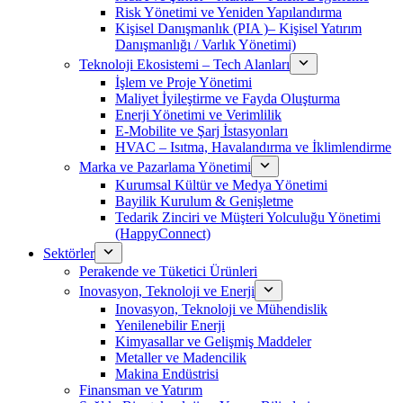
Risk Yönetimi ve Yeniden Yapılandırma
Kişisel Danışmanlık (PIA )– Kişisel Yatırım
Danışmanlığı / Varlık Yönetimi)
Teknoloji Ekosistemi – Tech Alanları
İşlem ve Proje Yönetimi
Maliyet İyileştirme ve Fayda Oluşturma
Enerji Yönetimi ve Verimlilik
E-Mobilite ve Şarj İstasyonları
HVAC – Isıtma, Havalandırma ve İklimlendirme
Marka ve Pazarlama Yönetimi
Kurumsal Kültür ve Medya Yönetimi
Bayilik Kurulum & Genişletme
Tedarik Zinciri ve Müşteri Yolculuğu Yönetimi
(HappyConnect)
Sektörler
Perakende ve Tüketici Ürünleri
Inovasyon, Teknoloji ve Enerji
Inovasyon, Teknoloji ve Mühendislik
Yenilenebilir Enerji
Kimyasallar ve Gelişmiş Maddeler
Metaller ve Madencilik
Makina Endüstrisi
Finansman ve Yatırım