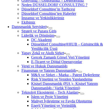
Görevimiz – Öngörümüz – Değerlerimiz
Neden DÜSSELDORF CONSULTING ?
Düsseldorf Consulting’in Tarihçesi
Düsseldorf Consulting’ten Haberler
İmzamız ve Yetkinliklerimiz
Ekibimiz
Danışmanlık Servisleri
Strateji ve Pazara Giriş
Liderlik ve Dönüşüm
DC Akademi
Düsseldorf Consulting®HUB – Girişimcilik &
Yenilikçilik Üssü
Yapay Zekâ ve Akıllı Şirket
Gerçek Zamanlı Görsel Veri Yönetimi
E-Ticaret ve Dijital Operasyonlar
Vergi ve Hukuk Danışmanlığı
Finansman ve Yatırım Danışmanlığı
M&A ve Şirket – Marka – Patent Değerleme
Risk Yönetimi ve Yeniden Yapılandırma
Kişisel Danışmanlık (PIA )– Kişisel Yatırım
Danışmanlığı / Varlık Yönetimi)
Teknoloji Ekosistemi – Tech Alanları
İşlem ve Proje Yönetimi
Maliyet İyileştirme ve Fayda Oluşturma
Enerji Yönetimi ve Verimlilik