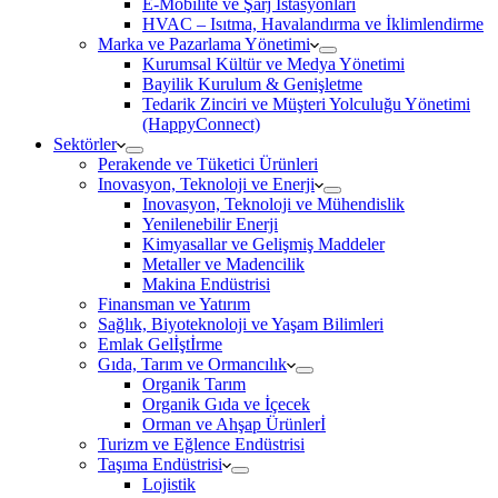
E-Mobilite ve Şarj İstasyonları
HVAC – Isıtma, Havalandırma ve İklimlendirme
Marka ve Pazarlama Yönetimi
Kurumsal Kültür ve Medya Yönetimi
Bayilik Kurulum & Genişletme
Tedarik Zinciri ve Müşteri Yolculuğu Yönetimi
(HappyConnect)
Sektörler
Perakende ve Tüketici Ürünleri
Inovasyon, Teknoloji ve Enerji
Inovasyon, Teknoloji ve Mühendislik
Yenilenebilir Enerji
Kimyasallar ve Gelişmiş Maddeler
Metaller ve Madencilik
Makina Endüstrisi
Finansman ve Yatırım
Sağlık, Biyoteknoloji ve Yaşam Bilimleri
Emlak Gelİştİrme
Gıda, Tarım ve Ormancılık
Organik Tarım
Organik Gıda ve İçecek
Orman ve Ahşap Ürünlerİ
Turizm ve Eğlence Endüstrisi
Taşıma Endüstrisi
Lojistik