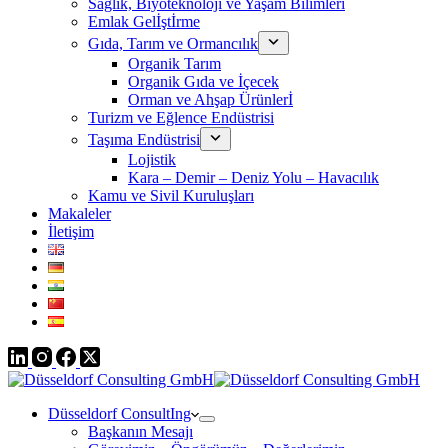
Sağlık, Biyoteknoloji ve Yaşam Bilimleri
Emlak Gelİştİrme
Gıda, Tarım ve Ormancılık
Organik Tarım
Organik Gıda ve İçecek
Orman ve Ahşap Ürünlerİ
Turizm ve Eğlence Endüstrisi
Taşıma Endüstrisi
Lojistik
Kara – Demir – Deniz Yolu – Havacılık
Kamu ve Sivil Kuruluşları
Makaleler
İletişim
Düsseldorf ConsultIng
Başkanın Mesajı