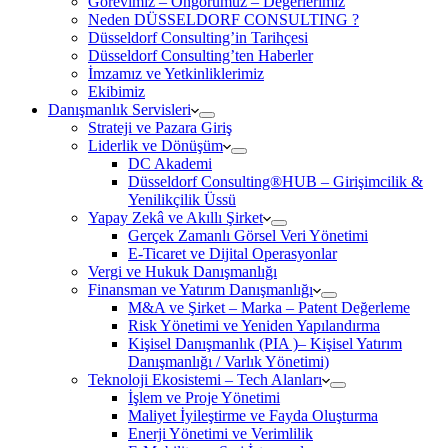
Görevimiz – Öngörümüz – Değerlerimiz
Neden DÜSSELDORF CONSULTING ?
Düsseldorf Consulting’in Tarihçesi
Düsseldorf Consulting’ten Haberler
İmzamız ve Yetkinliklerimiz
Ekibimiz
Danışmanlık Servisleri
Strateji ve Pazara Giriş
Liderlik ve Dönüşüm
DC Akademi
Düsseldorf Consulting®HUB – Girişimcilik &
Yenilikçilik Üssü
Yapay Zekâ ve Akıllı Şirket
Gerçek Zamanlı Görsel Veri Yönetimi
E-Ticaret ve Dijital Operasyonlar
Vergi ve Hukuk Danışmanlığı
Finansman ve Yatırım Danışmanlığı
M&A ve Şirket – Marka – Patent Değerleme
Risk Yönetimi ve Yeniden Yapılandırma
Kişisel Danışmanlık (PIA )– Kişisel Yatırım
Danışmanlığı / Varlık Yönetimi)
Teknoloji Ekosistemi – Tech Alanları
İşlem ve Proje Yönetimi
Maliyet İyileştirme ve Fayda Oluşturma
Enerji Yönetimi ve Verimlilik