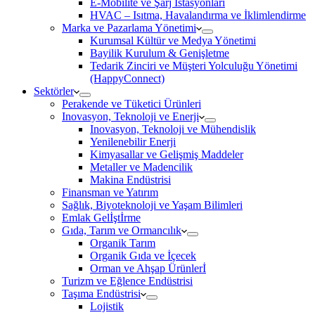
E-Mobilite ve Şarj İstasyonları
HVAC – Isıtma, Havalandırma ve İklimlendirme
Marka ve Pazarlama Yönetimi
Kurumsal Kültür ve Medya Yönetimi
Bayilik Kurulum & Genişletme
Tedarik Zinciri ve Müşteri Yolculuğu Yönetimi
(HappyConnect)
Sektörler
Perakende ve Tüketici Ürünleri
Inovasyon, Teknoloji ve Enerji
Inovasyon, Teknoloji ve Mühendislik
Yenilenebilir Enerji
Kimyasallar ve Gelişmiş Maddeler
Metaller ve Madencilik
Makina Endüstrisi
Finansman ve Yatırım
Sağlık, Biyoteknoloji ve Yaşam Bilimleri
Emlak Gelİştİrme
Gıda, Tarım ve Ormancılık
Organik Tarım
Organik Gıda ve İçecek
Orman ve Ahşap Ürünlerİ
Turizm ve Eğlence Endüstrisi
Taşıma Endüstrisi
Lojistik