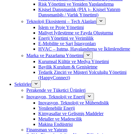
Risk Yönetimi ve Yeniden Yapılandırma
Kişisel Danışmanlık (PIA )– Kişisel Yatırım
Danışmanlığı / Varlık Yönetimi)
Teknoloji Ekosistemi – Tech Alanları
İşlem ve Proje Yönetimi
Maliyet İyileştirme ve Fayda Oluşturma
Enerji Yönetimi ve Verimlilik
E-Mobilite ve Şarj İstasyonları
HVAC – Isıtma, Havalandırma ve İklimlendirme
Marka ve Pazarlama Yönetimi
Kurumsal Kültür ve Medya Yönetimi
Bayilik Kurulum & Genişletme
Tedarik Zinciri ve Müşteri Yolculuğu Yönetimi
(HappyConnect)
Sektörler
Perakende ve Tüketici Ürünleri
Inovasyon, Teknoloji ve Enerji
Inovasyon, Teknoloji ve Mühendislik
Yenilenebilir Enerji
Kimyasallar ve Gelişmiş Maddeler
Metaller ve Madencilik
Makina Endüstrisi
Finansman ve Yatırım