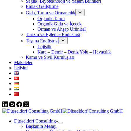
Sağlık, Biyoteknoloji ve Yaşam Bilimleri
Emlak Gelİştİrme
Gıda, Tarım ve Ormancılık
Organik Tarım
Organik Gıda ve İçecek
Orman ve Ahşap Ürünlerİ
Turizm ve Eğlence Endüstrisi
Taşıma Endüstrisi
Lojistik
Kara – Demir – Deniz Yolu – Havacılık
Kamu ve Sivil Kuruluşları
Makaleler
İletişim
Düsseldorf ConsultIng
Başkanın Mesajı