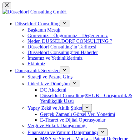
Saltar
al
contenido
Düsseldorf ConsultIng
Başkanın Mesajı
Görevimiz – Öngörümüz – Değerlerimiz
Neden DÜSSELDORF CONSULTING ?
Düsseldorf Consulting’in Tarihçesi
Düsseldorf Consulting’ten Haberler
İmzamız ve Yetkinliklerimiz
Ekibimiz
Danışmanlık Servisleri
Strateji ve Pazara Giriş
Liderlik ve Dönüşüm
DC Akademi
Düsseldorf Consulting®HUB – Girişimcilik &
Yenilikçilik Üssü
Yapay Zekâ ve Akıllı Şirket
Gerçek Zamanlı Görsel Veri Yönetimi
E-Ticaret ve Dijital Operasyonlar
Vergi ve Hukuk Danışmanlığı
Finansman ve Yatırım Danışmanlığı
M&A ve Şirket – Marka – Patent Değerleme