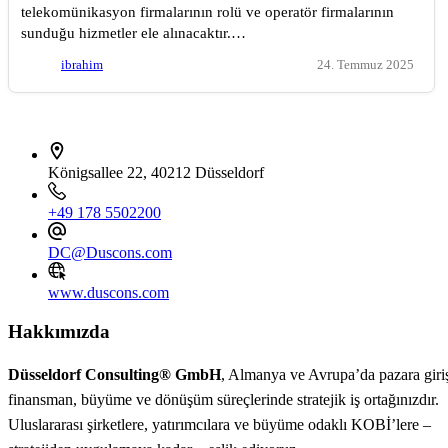
telekomünikasyon firmalarının rolü ve operatör firmalarının
sunduğu hizmetler ele alınacaktır.…
ibrahim
24. Temmuz 2025
İletişim bilgileri
Königsallee 22, 40212 Düsseldorf
+49 178 5502200
DC@Duscons.com
www.duscons.com
Hakkımızda
Düsseldorf Consulting® GmbH
, Almanya ve Avrupa’da pazara giri
finansman, büyüme ve dönüşüm süreçlerinde stratejik iş ortağınızdır.
Uluslararası şirketlere, yatırımcılara ve büyüme odaklı KOBİ’lere –