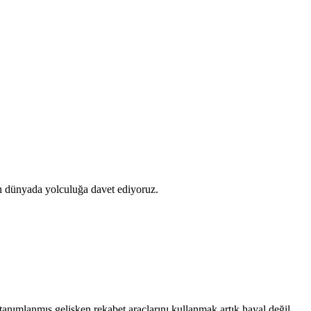
ünyada yolculuğa davet ediyoruz.
 tanımlanmış gelişken rekabet araçlarını kullanmak artık hayal değil.