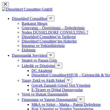
Skip
to
content
Düsseldorf ConsultIng
Başkanın Mesajı
Görevimiz – Öngörümüz – Değerlerimiz
Neden DÜSSELDORF CONSULTING ?
Düsseldorf Consulting’in Tarihçesi
Düsseldorf Consulting’ten Haberler
İmzamız ve Yetkinliklerimiz
Ekibimiz
Danışmanlık Servisleri
Strateji ve Pazara Giriş
Liderlik ve Dönüşüm
DC Akademi
Düsseldorf Consulting®HUB – Girişimcilik & Yeni
Yapay Zekâ ve Akıllı Şirket
Gerçek Zamanlı Görsel Veri Yönetimi
E-Ticaret ve Dijital Operasyonlar
Vergi ve Hukuk Danışmanlığı
Finansman ve Yatırım Danışmanlığı
M&A ve Şirket – Marka – Patent Değerleme
Risk Yönetimi ve Yeniden Yapılandırma