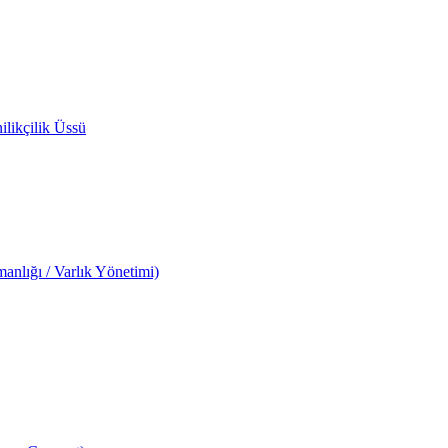
likçilik Üssü
anlığı / Varlık Yönetimi)