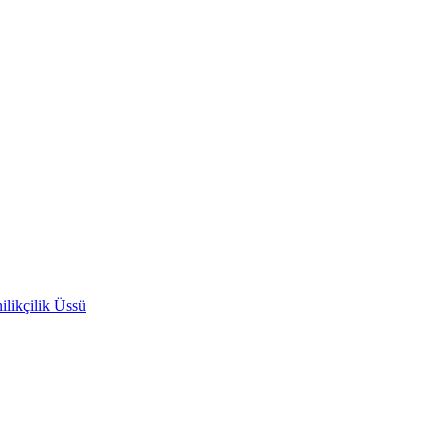
likçilik Üssü