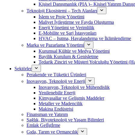
Kişisel Danışmanlık (PIA )– Kişisel Yatırım Danışm
Teknoloji Ekosistemi – Tech Alanları
İşlem ve Proje Yönetimi
Maliyet İyileştirme ve Fayda Oluşturma
Enerji Yönetimi ve Verimlilik
E-Mobilite ve Şarj İstasyonları
HVAC – Isıtma, Havalandırma ve İklimlendirme
Marka ve Pazarlama Yönetimi
Kurumsal Kültür ve Medya Yönetimi
Bayilik Kurulum & Genişletme
Tedarik Zinciri ve Müşteri Yolculuğu Yönetimi (
Sektörler
Perakende ve Tüketici Ürünleri
Inovasyon, Teknoloji ve Enerji
Inovasyon, Teknoloji ve Mühendislik
Yenilenebilir Enerji
Kimyasallar ve Gelişmiş Maddeler
Metaller ve Madencilik
Makina Endüstrisi
Finansman ve Yatırım
Sağlık, Biyoteknoloji ve Yaşam Bilimleri
Emlak Gelİştİrme
Gıda, Tarım ve Ormancılık