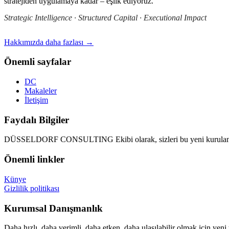
stratejiden uygulamaya kadar – eşlik ediyoruz.
Strategic Intelligence · Structured Capital · Executional Impact
Hakkımızda daha fazlası →
Önemli sayfalar
DC
Makaleler
İletişim
Faydalı Bilgiler
DÜSSELDORF CONSULTING Ekibi olarak, sizleri bu yeni kurulan d
Önemli linkler
Künye
Gizlilik politikası
Kurumsal Danışmanlık
Daha hızlı, daha verimli, daha etken, daha ulaşılabilir olmak için yeni