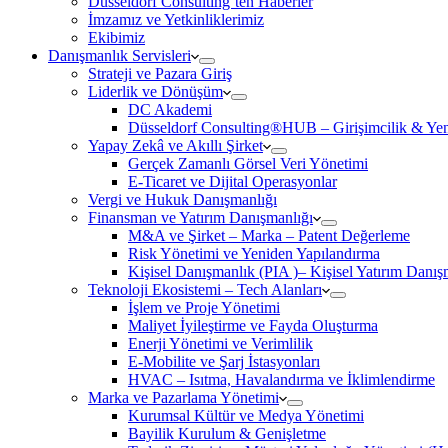
Düsseldorf Consulting’ten Haberler
İmzamız ve Yetkinliklerimiz
Ekibimiz
Danışmanlık Servisleri
Strateji ve Pazara Giriş
Liderlik ve Dönüşüm
DC Akademi
Düsseldorf Consulting®HUB – Girişimcilik & Yeni
Yapay Zekâ ve Akıllı Şirket
Gerçek Zamanlı Görsel Veri Yönetimi
E-Ticaret ve Dijital Operasyonlar
Vergi ve Hukuk Danışmanlığı
Finansman ve Yatırım Danışmanlığı
M&A ve Şirket – Marka – Patent Değerleme
Risk Yönetimi ve Yeniden Yapılandırma
Kişisel Danışmanlık (PIA )– Kişisel Yatırım Danışm
Teknoloji Ekosistemi – Tech Alanları
İşlem ve Proje Yönetimi
Maliyet İyileştirme ve Fayda Oluşturma
Enerji Yönetimi ve Verimlilik
E-Mobilite ve Şarj İstasyonları
HVAC – Isıtma, Havalandırma ve İklimlendirme
Marka ve Pazarlama Yönetimi
Kurumsal Kültür ve Medya Yönetimi
Bayilik Kurulum & Genişletme