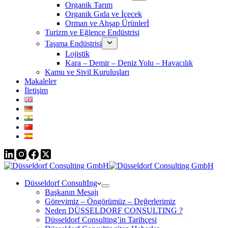
Organik Tarım
Organik Gıda ve İçecek
Orman ve Ahşap Ürünlerİ
Turizm ve Eğlence Endüstrisi
Taşıma Endüstrisi
Lojistik
Kara – Demir – Deniz Yolu – Havacılık
Kamu ve Sivil Kuruluşları
Makaleler
İletişim
Düsseldorf ConsultIng
Başkanın Mesajı
Görevimiz – Öngörümüz – Değerlerimiz
Neden DÜSSELDORF CONSULTING ?
Düsseldorf Consulting’in Tarihçesi