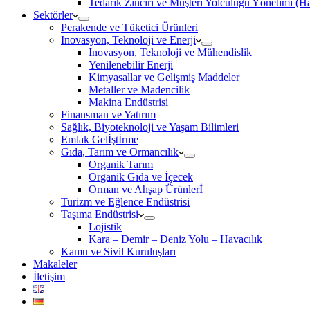
Tedarik Zinciri ve Müşteri Yolculuğu Yönetimi (
Sektörler
Perakende ve Tüketici Ürünleri
Inovasyon, Teknoloji ve Enerji
Inovasyon, Teknoloji ve Mühendislik
Yenilenebilir Enerji
Kimyasallar ve Gelişmiş Maddeler
Metaller ve Madencilik
Makina Endüstrisi
Finansman ve Yatırım
Sağlık, Biyoteknoloji ve Yaşam Bilimleri
Emlak Gelİştİrme
Gıda, Tarım ve Ormancılık
Organik Tarım
Organik Gıda ve İçecek
Orman ve Ahşap Ürünlerİ
Turizm ve Eğlence Endüstrisi
Taşıma Endüstrisi
Lojistik
Kara – Demir – Deniz Yolu – Havacılık
Kamu ve Sivil Kuruluşları
Makaleler
İletişim