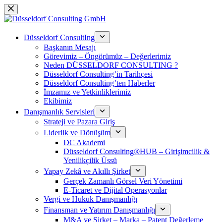
Skip
to
content
Düsseldorf ConsultIng
Başkanın Mesajı
Görevimiz – Öngörümüz – Değerlerimiz
Neden DÜSSELDORF CONSULTING ?
Düsseldorf Consulting’in Tarihçesi
Düsseldorf Consulting’ten Haberler
İmzamız ve Yetkinliklerimiz
Ekibimiz
Danışmanlık Servisleri
Strateji ve Pazara Giriş
Liderlik ve Dönüşüm
DC Akademi
Düsseldorf Consulting®HUB – Girişimcilik &
Yenilikçilik Üssü
Yapay Zekâ ve Akıllı Şirket
Gerçek Zamanlı Görsel Veri Yönetimi
E-Ticaret ve Dijital Operasyonlar
Vergi ve Hukuk Danışmanlığı
Finansman ve Yatırım Danışmanlığı
M&A ve Şirket – Marka – Patent Değerleme