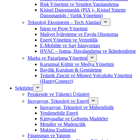
Risk Yönetimi ve Yeniden Yapılandırma
Kişisel Danışmanlık (PIA )– Kişisel Yatırım
Danışmanlığı / Varlık Yönetimi)
Teknoloji Ekosistemi – Tech Alanları
İşlem ve Proje Yönetimi
Maliyet İyileştirme ve Fayda Oluşturma
Enerji Yönetimi ve Verimlilik
E-Mobilite ve Şarj İstasyonları
HVAC – Isıtma, Havalandırma ve İklimlendirme
Marka ve Pazarlama Yönetimi
Kurumsal Kültür ve Medya Yönetimi
Bayilik Kurulum & Genişletme
Tedarik Zinciri ve Müşteri Yolculuğu Yönetimi
(HappyConnect)
Sektörler
Perakende ve Tüketici Ürünleri
Inovasyon, Teknoloji ve Enerji
Inovasyon, Teknoloji ve Mühendislik
Yenilenebilir Enerji
Kimyasallar ve Gelişmiş Maddeler
Metaller ve Madencilik
Makina Endüstrisi
Finansman ve Yatırım