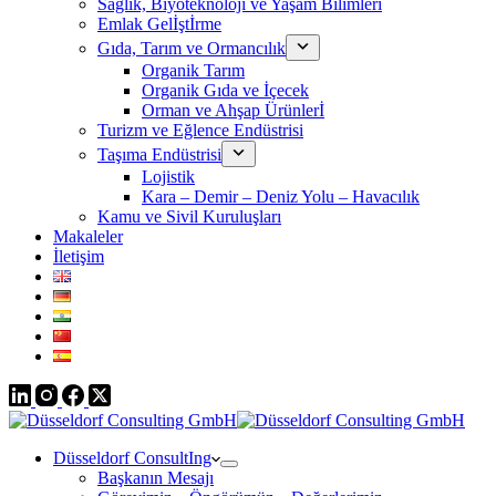
Sağlık, Biyoteknoloji ve Yaşam Bilimleri
Emlak Gelİştİrme
Gıda, Tarım ve Ormancılık
Organik Tarım
Organik Gıda ve İçecek
Orman ve Ahşap Ürünlerİ
Turizm ve Eğlence Endüstrisi
Taşıma Endüstrisi
Lojistik
Kara – Demir – Deniz Yolu – Havacılık
Kamu ve Sivil Kuruluşları
Makaleler
İletişim
Düsseldorf ConsultIng
Başkanın Mesajı