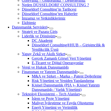
Görevimiz – Öngörümüz – Değerlerimiz
Neden DÜSSELDORF CONSULTING ?
Düsseldorf Consulting’in Tarihçesi
Düsseldorf Consulting’ten Haberler
İmzamız ve Yetkinliklerimiz
Ekibimiz
Danışmanlık Servisleri
Strateji ve Pazara Giriş
Liderlik ve Dönüşüm
DC Akademi
Düsseldorf Consulting®HUB – Girişimcilik &
Yenilikçilik Üssü
Yapay Zekâ ve Akıllı Şirket
Gerçek Zamanlı Görsel Veri Yönetimi
E-Ticaret ve Dijital Operasyonlar
Vergi ve Hukuk Danışmanlığı
Finansman ve Yatırım Danışmanlığı
M&A ve Şirket – Marka – Patent Değerleme
Risk Yönetimi ve Yeniden Yapılandırma
Kişisel Danışmanlık (PIA )– Kişisel Yatırım
Danışmanlığı / Varlık Yönetimi)
Teknoloji Ekosistemi – Tech Alanları
İşlem ve Proje Yönetimi
Maliyet İyileştirme ve Fayda Oluşturma
Enerji Yönetimi ve Verimlilik