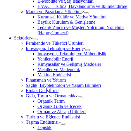
E-Mobilite ve Şarj İstasyonları
HVAC – Isıtma, Havalandırma ve İklimlendirme
Marka ve Pazarlama Yönetimi
Kurumsal Kültür ve Medya Yönetimi
Bayilik Kurulum & Genişletme
Tedarik Zinciri ve Müşteri Yolculuğu Yönetimi
(HappyConnect)
Sektörler
Perakende ve Tüketici Ürünleri
Inovasyon, Teknoloji ve Enerji
Inovasyon, Teknoloji ve Mühendislik
Yenilenebilir Enerji
Kimyasallar ve Gelişmiş Maddeler
Metaller ve Madencilik
Makina Endüstrisi
Finansman ve Yatırım
Sağlık, Biyoteknoloji ve Yaşam Bilimleri
Emlak Gelİştİrme
Gıda, Tarım ve Ormancılık
Organik Tarım
Organik Gıda ve İçecek
Orman ve Ahşap Ürünlerİ
Turizm ve Eğlence Endüstrisi
Taşıma Endüstrisi
Lojistik