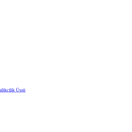
likçilik Üssü