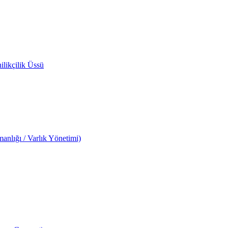
likçilik Üssü
anlığı / Varlık Yönetimi)