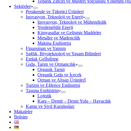
Tedarik Zinciri ve Müşteri Yolculuğu Yönetimi (
Sektörler
Perakende ve Tüketici Ürünleri
Inovasyon, Teknoloji ve Enerji
Inovasyon, Teknoloji ve Mühendislik
Yenilenebilir Enerji
Kimyasallar ve Gelişmiş Maddeler
Metaller ve Madencilik
Makina Endüstrisi
Finansman ve Yatırım
Sağlık, Biyoteknoloji ve Yaşam Bilimleri
Emlak Gelİştİrme
Gıda, Tarım ve Ormancılık
Organik Tarım
Organik Gıda ve İçecek
Orman ve Ahşap Ürünlerİ
Turizm ve Eğlence Endüstrisi
Taşıma Endüstrisi
Lojistik
Kara – Demir – Deniz Yolu – Havacılık
Kamu ve Sivil Kuruluşları
Makaleler
İletişim