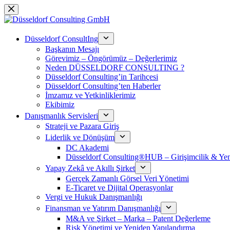
Skip
to
content
Düsseldorf ConsultIng
Başkanın Mesajı
Görevimiz – Öngörümüz – Değerlerimiz
Neden DÜSSELDORF CONSULTING ?
Düsseldorf Consulting’in Tarihçesi
Düsseldorf Consulting’ten Haberler
İmzamız ve Yetkinliklerimiz
Ekibimiz
Danışmanlık Servisleri
Strateji ve Pazara Giriş
Liderlik ve Dönüşüm
DC Akademi
Düsseldorf Consulting®HUB – Girişimcilik & Yeni
Yapay Zekâ ve Akıllı Şirket
Gerçek Zamanlı Görsel Veri Yönetimi
E-Ticaret ve Dijital Operasyonlar
Vergi ve Hukuk Danışmanlığı
Finansman ve Yatırım Danışmanlığı
M&A ve Şirket – Marka – Patent Değerleme
Risk Yönetimi ve Yeniden Yapılandırma