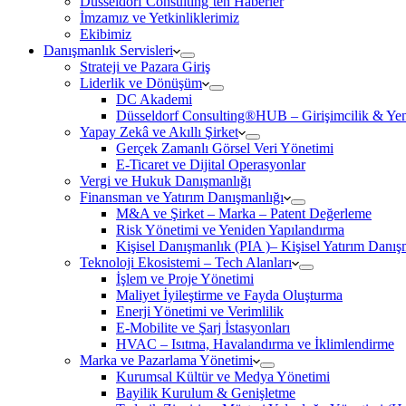
Düsseldorf Consulting’ten Haberler
İmzamız ve Yetkinliklerimiz
Ekibimiz
Danışmanlık Servisleri
Strateji ve Pazara Giriş
Liderlik ve Dönüşüm
DC Akademi
Düsseldorf Consulting®HUB – Girişimcilik & Yeni
Yapay Zekâ ve Akıllı Şirket
Gerçek Zamanlı Görsel Veri Yönetimi
E-Ticaret ve Dijital Operasyonlar
Vergi ve Hukuk Danışmanlığı
Finansman ve Yatırım Danışmanlığı
M&A ve Şirket – Marka – Patent Değerleme
Risk Yönetimi ve Yeniden Yapılandırma
Kişisel Danışmanlık (PIA )– Kişisel Yatırım Danışm
Teknoloji Ekosistemi – Tech Alanları
İşlem ve Proje Yönetimi
Maliyet İyileştirme ve Fayda Oluşturma
Enerji Yönetimi ve Verimlilik
E-Mobilite ve Şarj İstasyonları
HVAC – Isıtma, Havalandırma ve İklimlendirme
Marka ve Pazarlama Yönetimi
Kurumsal Kültür ve Medya Yönetimi
Bayilik Kurulum & Genişletme