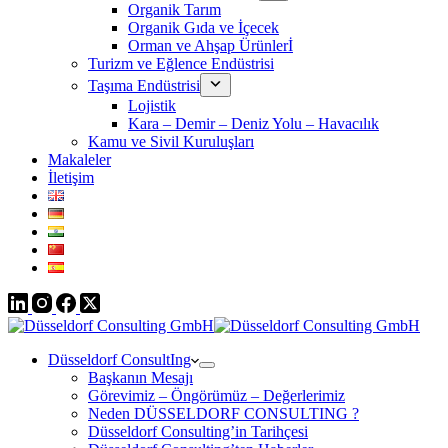
Organik Tarım
Organik Gıda ve İçecek
Orman ve Ahşap Ürünlerİ
Turizm ve Eğlence Endüstrisi
Taşıma Endüstrisi
Lojistik
Kara – Demir – Deniz Yolu – Havacılık
Kamu ve Sivil Kuruluşları
Makaleler
İletişim
Düsseldorf ConsultIng
Başkanın Mesajı
Görevimiz – Öngörümüz – Değerlerimiz
Neden DÜSSELDORF CONSULTING ?
Düsseldorf Consulting’in Tarihçesi