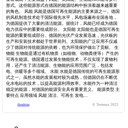
形式。这些能源形式在德国的能源结构中扮演着越来越重要
的角色。 风能 风能是德国可再生能源的主要来源之一。德国
的风机制造技术处于国际领先水平，风电场遍布全国各地，
为德国提供了大量的清洁能源。据统计，风能已经成为德国
电力供应中的重要组成部分。 太阳能 太阳能也是德国可再生
能源的重要组成部分。德国的光伏产业发展迅速，光伏板的
生产和安装技术都处于世界前列。太阳能的广泛应用不仅减
少了德国对传统能源的依赖，也为环境保护做出了贡献。 生
物能 生物能是通过有机物质（如植物、动物粪便等）产生的
可再生能源。德国通过发展生物能技术，不仅实现了废物利
用，还产生了清洁能源。生物能的应用范围广泛，包括发
电、供暖等多个领域。 水能 水能是德国传统的可再生能源形
式之一。虽然水能的发展相对较为成熟，但德国仍在不断优
化水电站的技术，以提高能源利用效率。水能作为一种清洁
稳定的能源，对德国的能源安全具有重要意义。 能源类型 主
要特点 应用领域 风能 清洁、可再生 发电…
ibrahim
8. Temmuz 2025
İletişim bilgileri