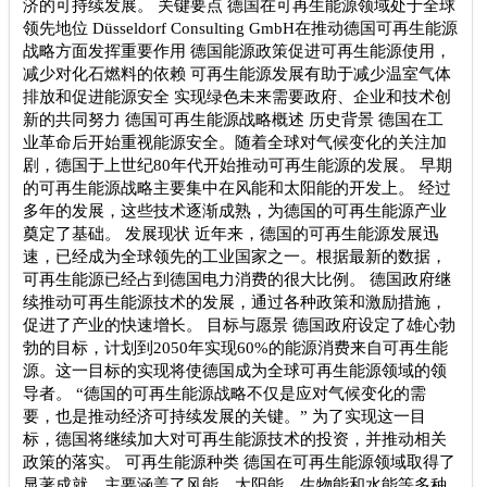
济的可持续发展。 关键要点 德国在可再生能源领域处于全球
领先地位 Düsseldorf Consulting GmbH在推动德国可再生能源
战略方面发挥重要作用 德国能源政策促进可再生能源使用，
减少对化石燃料的依赖 可再生能源发展有助于减少温室气体
排放和促进能源安全 实现绿色未来需要政府、企业和技术创
新的共同努力 德国可再生能源战略概述 历史背景 德国在工
业革命后开始重视能源安全。随着全球对气候变化的关注加
剧，德国于上世纪80年代开始推动可再生能源的发展。 早期
的可再生能源战略主要集中在风能和太阳能的开发上。 经过
多年的发展，这些技术逐渐成熟，为德国的可再生能源产业
奠定了基础。 发展现状 近年来，德国的可再生能源发展迅
速，已经成为全球领先的工业国家之一。根据最新的数据，
可再生能源已经占到德国电力消费的很大比例。 德国政府继
续推动可再生能源技术的发展，通过各种政策和激励措施，
促进了产业的快速增长。 目标与愿景 德国政府设定了雄心勃
勃的目标，计划到2050年实现60%的能源消费来自可再生能
源。这一目标的实现将使德国成为全球可再生能源领域的领
导者。 “德国的可再生能源战略不仅是应对气候变化的需
要，也是推动经济可持续发展的关键。” 为了实现这一目
标，德国将继续加大对可再生能源技术的投资，并推动相关
政策的落实。 可再生能源种类 德国在可再生能源领域取得了
显著成就，主要涵盖了风能、太阳能、生物能和水能等多种