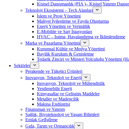
Kişisel Danışmanlık (PIA )– Kişisel Yatırım Danışm
Teknoloji Ekosistemi – Tech Alanları
İşlem ve Proje Yönetimi
Maliyet İyileştirme ve Fayda Oluşturma
Enerji Yönetimi ve Verimlilik
E-Mobilite ve Şarj İstasyonları
HVAC – Isıtma, Havalandırma ve İklimlendirme
Marka ve Pazarlama Yönetimi
Kurumsal Kültür ve Medya Yönetimi
Bayilik Kurulum & Genişletme
Tedarik Zinciri ve Müşteri Yolculuğu Yönetimi (
Sektörler
Perakende ve Tüketici Ürünleri
Inovasyon, Teknoloji ve Enerji
Inovasyon, Teknoloji ve Mühendislik
Yenilenebilir Enerji
Kimyasallar ve Gelişmiş Maddeler
Metaller ve Madencilik
Makina Endüstrisi
Finansman ve Yatırım
Sağlık, Biyoteknoloji ve Yaşam Bilimleri
Emlak Gelİştİrme
Gıda, Tarım ve Ormancılık