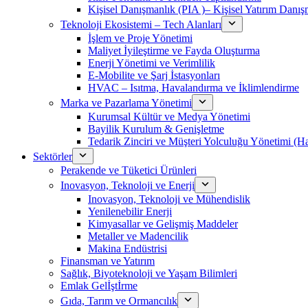
Kişisel Danışmanlık (PIA )– Kişisel Yatırım Danışm
Teknoloji Ekosistemi – Tech Alanları
İşlem ve Proje Yönetimi
Maliyet İyileştirme ve Fayda Oluşturma
Enerji Yönetimi ve Verimlilik
E-Mobilite ve Şarj İstasyonları
HVAC – Isıtma, Havalandırma ve İklimlendirme
Marka ve Pazarlama Yönetimi
Kurumsal Kültür ve Medya Yönetimi
Bayilik Kurulum & Genişletme
Tedarik Zinciri ve Müşteri Yolculuğu Yönetimi (
Sektörler
Perakende ve Tüketici Ürünleri
Inovasyon, Teknoloji ve Enerji
Inovasyon, Teknoloji ve Mühendislik
Yenilenebilir Enerji
Kimyasallar ve Gelişmiş Maddeler
Metaller ve Madencilik
Makina Endüstrisi
Finansman ve Yatırım
Sağlık, Biyoteknoloji ve Yaşam Bilimleri
Emlak Gelİştİrme
Gıda, Tarım ve Ormancılık