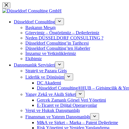
Skip
to
content
Düsseldorf ConsultIng
Başkanın Mesajı
Görevimiz – Öngörümüz – Değerlerimiz
Neden DÜSSELDORF CONSULTING ?
Düsseldorf Consulting’in Tarihçesi
Düsseldorf Consulting’ten Haberler
İmzamız ve Yetkinliklerimiz
Ekibimiz
Danışmanlık Servisleri
Strateji ve Pazara Giriş
Liderlik ve Dönüşüm
DC Akademi
Düsseldorf Consulting®HUB – Girişimcilik & Yeni
Yapay Zekâ ve Akıllı Şirket
Gerçek Zamanlı Görsel Veri Yönetimi
E-Ticaret ve Dijital Operasyonlar
Vergi ve Hukuk Danışmanlığı
Finansman ve Yatırım Danışmanlığı
M&A ve Şirket – Marka – Patent Değerleme
Risk Yönetimi ve Yeniden Yapılandırma