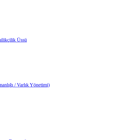
likçilik Üssü
anlığı / Varlık Yönetimi)