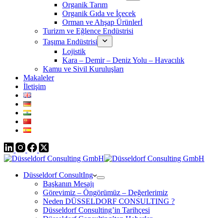
Organik Tarım
Organik Gıda ve İçecek
Orman ve Ahşap Ürünlerİ
Turizm ve Eğlence Endüstrisi
Taşıma Endüstrisi
Lojistik
Kara – Demir – Deniz Yolu – Havacılık
Kamu ve Sivil Kuruluşları
Makaleler
İletişim
Düsseldorf ConsultIng
Başkanın Mesajı
Görevimiz – Öngörümüz – Değerlerimiz
Neden DÜSSELDORF CONSULTING ?
Düsseldorf Consulting’in Tarihçesi