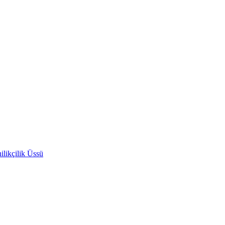
likçilik Üssü