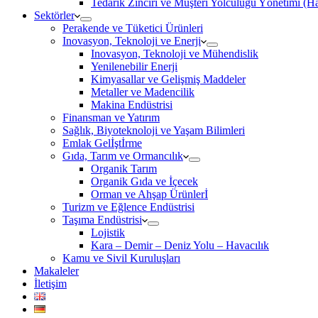
Tedarik Zinciri ve Müşteri Yolculuğu Yönetimi (
Sektörler
Perakende ve Tüketici Ürünleri
Inovasyon, Teknoloji ve Enerji
Inovasyon, Teknoloji ve Mühendislik
Yenilenebilir Enerji
Kimyasallar ve Gelişmiş Maddeler
Metaller ve Madencilik
Makina Endüstrisi
Finansman ve Yatırım
Sağlık, Biyoteknoloji ve Yaşam Bilimleri
Emlak Gelİştİrme
Gıda, Tarım ve Ormancılık
Organik Tarım
Organik Gıda ve İçecek
Orman ve Ahşap Ürünlerİ
Turizm ve Eğlence Endüstrisi
Taşıma Endüstrisi
Lojistik
Kara – Demir – Deniz Yolu – Havacılık
Kamu ve Sivil Kuruluşları
Makaleler
İletişim