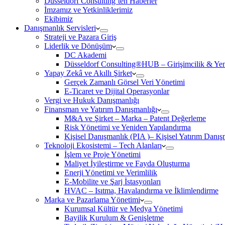
Düsseldorf Consulting’ten Haberler
İmzamız ve Yetkinliklerimiz
Ekibimiz
Danışmanlık Servisleri
Strateji ve Pazara Giriş
Liderlik ve Dönüşüm
DC Akademi
Düsseldorf Consulting®HUB – Girişimcilik & Yeni
Yapay Zekâ ve Akıllı Şirket
Gerçek Zamanlı Görsel Veri Yönetimi
E-Ticaret ve Dijital Operasyonlar
Vergi ve Hukuk Danışmanlığı
Finansman ve Yatırım Danışmanlığı
M&A ve Şirket – Marka – Patent Değerleme
Risk Yönetimi ve Yeniden Yapılandırma
Kişisel Danışmanlık (PIA )– Kişisel Yatırım Danışm
Teknoloji Ekosistemi – Tech Alanları
İşlem ve Proje Yönetimi
Maliyet İyileştirme ve Fayda Oluşturma
Enerji Yönetimi ve Verimlilik
E-Mobilite ve Şarj İstasyonları
HVAC – Isıtma, Havalandırma ve İklimlendirme
Marka ve Pazarlama Yönetimi
Kurumsal Kültür ve Medya Yönetimi
Bayilik Kurulum & Genişletme